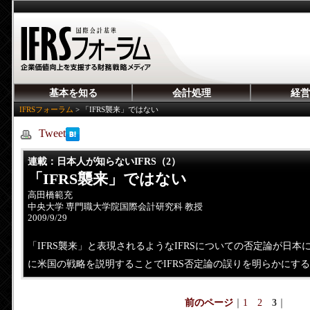
基本を知る
会計処理
経営
IFRSフォーラム
>
「IFRS襲来」ではない
Tweet
連載
：日本人が知らないIFRS（2）
「IFRS襲来」ではない
高田橋範充
中央大学 専門職大学院国際会計研究科 教授
2009/9/29
「IFRS襲来」と表現されるようなIFRSについての否定論が日
に米国の戦略を説明することでIFRS否定論の誤りを明らかにする
前のページ
｜
1
2
3
｜