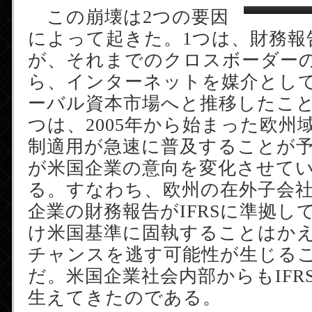
この崩壊は2つの要因
によって起きた。1つは、財務報
が、それまでのクロスボーダー
ら、インターネットを媒介とし
ーバル資本市場へと推移したこと
つは、2005年から始まった欧州域
制適用が急速に普及することが
が米国企業の意向を変化させて
る。すなわち、欧州の在外子会
企業の財務報告がIFRSに準拠し
け米国基準に固執することはか
チャンスを逃す可能性が生じる
だ。米国企業社会内部からもIFR
生えてきたのである。