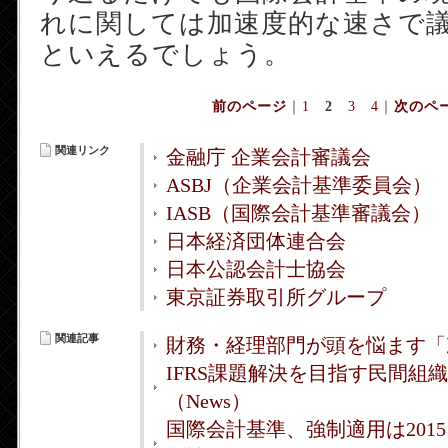
れに関しては加速度的な速さで
といえるでしょう。
前のページ
｜
1
2
3
4
｜
次のペ
関連リンク
金融庁 企業会計審議会
ASBJ（企業会計基準委員会）
IASB（国際会計基準審議会）
日本経済団体連合会
日本公認会計士協会
東京証券取引所グループ
関連記事
財務・経理部門が頭を悩ます「次
IFRS課題解決を目指す民間組織
（News）
国際会計基準、強制適用は2015