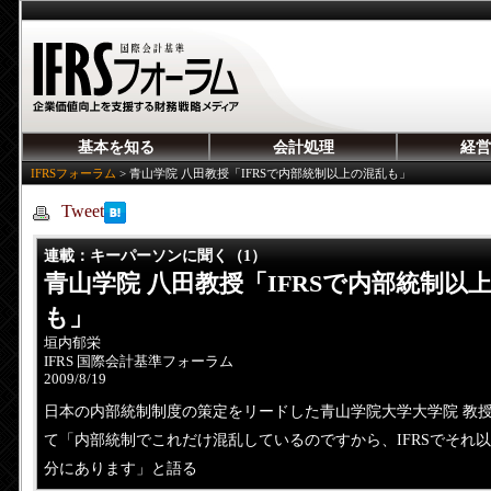
基本を知る
会計処理
経営
IFRSフォーラム
>
青山学院 八田教授「IFRSで内部統制以上の混乱も」
Tweet
連載
：キーパーソンに聞く（1）
青山学院 八田教授「IFRSで内部統制以
も」
垣内郁栄
IFRS 国際会計基準フォーラム
2009/8/19
日本の内部統制制度の策定をリードした青山学院大学大学院 教授
て「内部統制でこれだけ混乱しているのですから、IFRSでそれ
分にあります」と語る