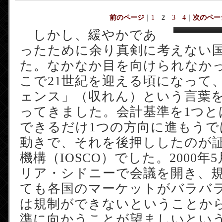
前のページ
｜
1
2
3
4
｜
次のペー
しかし、緩やかであ
ったために余り真剣に考えない
た。なかなか目を向けられなか
こで21世紀を迎える頃になって
ェンス」（収れん）という言葉
ってきました。会計基準を1つと
できるだけ1つの方向に進もう
動きで、それを後押ししたのが
機構（IOSCO）でした。2000
リア・シドニーで会議を開き、
ても各国のマーケットがバラバ
は規制ができないということから
準に向かうことが望ましいとい