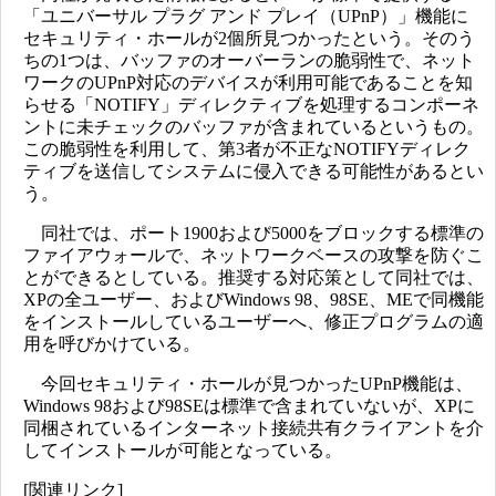
「ユニバーサル プラグ アンド プレイ（UPnP）」機能に
セキュリティ・ホールが2個所見つかったという。そのう
ちの1つは、バッファのオーバーランの脆弱性で、ネット
ワークのUPnP対応のデバイスが利用可能であることを知
らせる「NOTIFY」ディレクティブを処理するコンポーネ
ントに未チェックのバッファが含まれているというもの。
この脆弱性を利用して、第3者が不正なNOTIFYディレク
ティブを送信してシステムに侵入できる可能性があるとい
う。
同社では、ポート1900および5000をブロックする標準の
ファイアウォールで、ネットワークベースの攻撃を防ぐこ
とができるとしている。推奨する対応策として同社では、
XPの全ユーザー、およびWindows 98、98SE、MEで同機能
をインストールしているユーザーへ、修正プログラムの適
用を呼びかけている。
今回セキュリティ・ホールが見つかったUPnP機能は、
Windows 98および98SEは標準で含まれていないが、XPに
同梱されているインターネット接続共有クライアントを介
してインストールが可能となっている。
[関連リンク]