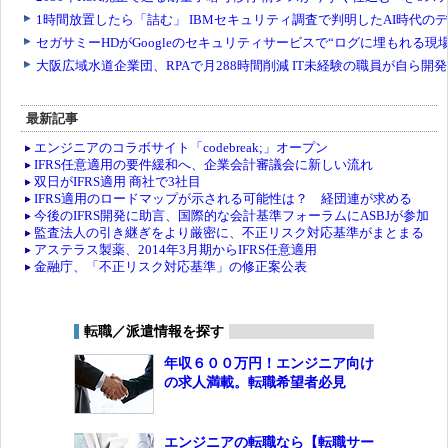
最新記事
エンジニアのコラボサイト「codebreak;」オープン
IFRS任意適用の要件緩和へ、企業会計審議会に新しい流れ
双日がIFRS適用 商社で3社目
IFRS適用のロードマップが示される可能性は？ 経団連が求める
今後のIFRS開発に助言、国際的な会計基準フォーラムにASBJが参加
監査法人の引き継ぎをより厳密に、不正リスク対応基準がまとまる
アステラス製薬、2014年3月期からIFRS任意適用
金融庁、「不正リスク対応基準」の修正案公表
転職／派遣情報を探す
年収６００万円！エンジニア向け
の求人満載。転職希望者必見
エンジニアの転職なら【転職サー