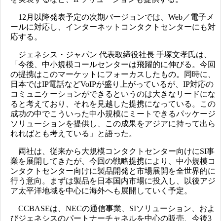
12月以降発表予定の次期バージョンでは、Web／電子メ
ールに対応し、インターネットコンタクトセンターにも対
応する。
ジェネシス・ジャパン 代表取締役社長 手塚文孝氏は、
「今後、中小規模コールセンターは飛躍的に伸びる。今回
の提携はこのマーケットにフォーカスしたもの。同時に、
日本ではIP電話などVoIPが盛り上がっているが、IP対応の
コミュニケーションができるというのは大きなリードにな
ると考えており、それを見越した提携になっている。この
成功の中でこういった中小規模にミートできるパッケージ
ソリューションを提供し、この成果をアジアに持って出ら
れればとも考えている」と語った。
両社は、従来から大規模コンタクトセンター向けにSI事
業を展開してきたが、今回の戦略提携により、中小規模コ
ンタクトセンター向けに製品開発と市場展開を全世界的に
行う意向。まずは製品を日本国内市場に投入し、以後アジ
ア太平洋地域を中心に海外へも展開していく予定。
CCBASEは、NECの通信事業、SIソリューション、およ
びジェネシスのパートナーチャネルを中心の販売、今後3