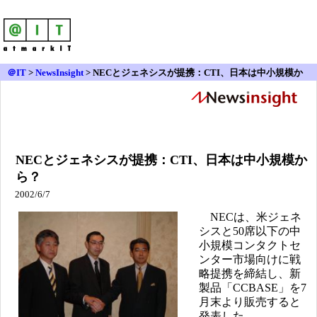
＠IT
>
NewsInsight
>
NECとジェネシスが提携：CTI、日本は中小規模か
ら？
NECとジェネシスが提携：CTI、日本は中小規模か
ら？
2002/6/7
NECは、米ジェネ
シスと50席以下の中
小規模コンタクトセ
ンター市場向けに戦
略提携を締結し、新
製品「CCBASE」を7
月末より販売すると
発表した。