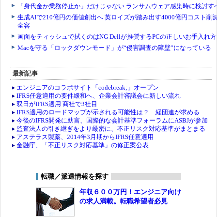
最新記事
エンジニアのコラボサイト「codebreak;」オープン
IFRS任意適用の要件緩和へ、企業会計審議会に新しい流れ
双日がIFRS適用 商社で3社目
IFRS適用のロードマップが示される可能性は？ 経団連が求める
今後のIFRS開発に助言、国際的な会計基準フォーラムにASBJが参加
監査法人の引き継ぎをより厳密に、不正リスク対応基準がまとまる
アステラス製薬、2014年3月期からIFRS任意適用
金融庁、「不正リスク対応基準」の修正案公表
転職／派遣情報を探す
年収６００万円！エンジニア向け
の求人満載。転職希望者必見