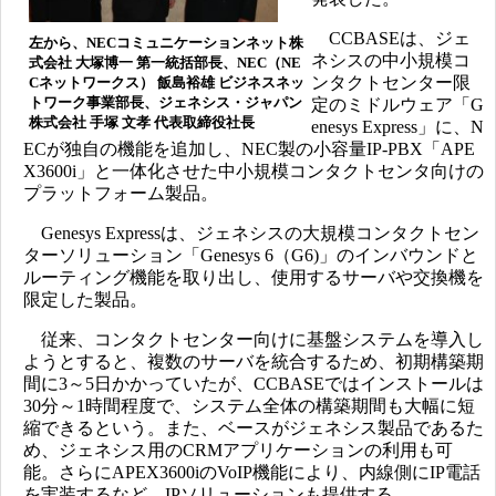
CCBASEは、ジェ
左から、NECコミュニケーションネット株
ネシスの中小規模コ
式会社 大塚博一 第一統括部長、NEC（NE
ンタクトセンター限
Cネットワークス） 飯島裕雄 ビジネスネッ
トワーク事業部長、ジェネシス・ジャパン
定のミドルウェア「G
株式会社 手塚 文孝 代表取締役社長
enesys Express」に、N
ECが独自の機能を追加し、NEC製の小容量IP-PBX「APE
X3600i」と一体化させた中小規模コンタクトセンタ向けの
プラットフォーム製品。
Genesys Expressは、ジェネシスの大規模コンタクトセン
ターソリューション「Genesys 6（G6)」のインバウンドと
ルーティング機能を取り出し、使用するサーバや交換機を
限定した製品。
従来、コンタクトセンター向けに基盤システムを導入し
ようとすると、複数のサーバを統合するため、初期構築期
間に3～5日かかっていたが、CCBASEではインストールは
30分～1時間程度で、システム全体の構築期間も大幅に短
縮できるという。また、ベースがジェネシス製品であるた
め、ジェネシス用のCRMアプリケーションの利用も可
能。さらにAPEX3600iのVoIP機能により、内線側にIP電話
を実装するなど、IPソリューションも提供する。