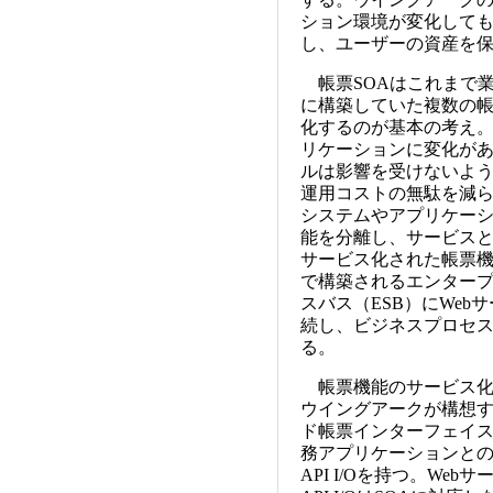
ション環境が変化して
し、ユーザーの資産を保
帳票SOAはこれまで
に構築していた複数の
化するのが基本の考え
リケーションに変化が
ルは影響を受けないよ
運用コストの無駄を減
システムやアプリケー
能を分離し、サービス
サービス化された帳票機
で構築されるエンター
スバス（ESB）にWeb
続し、ビジネスプロセ
る。
帳票機能のサービス化
ウイングアークが構想
ド帳票インターフェイ
務アプリケーションとの接続
API I/Oを持つ。Webサ