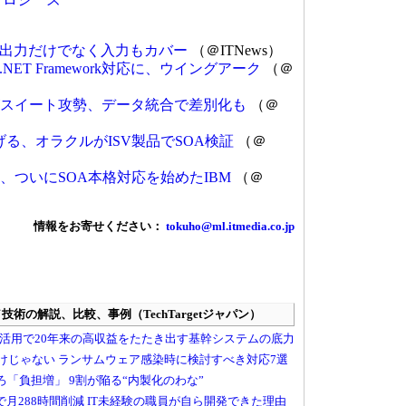
出力だけでなく入力もカバー
（＠ITNews）
ET Framework対応に、ウイングアーク
（＠
がスイート攻勢、データ統合で差別化も
（＠
げる、オラクルがISV製品でSOA検証
（＠
、ついにSOA本格対応を始めたIBM
（＠
情報をお寄せください：
tokuho@ml.itmedia.co.jp