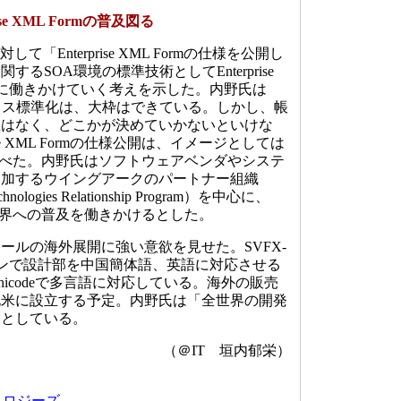
se XML Formの普及図る
「Enterprise XML Formの仕様を公開し
るSOA環境の標準技術としてEnterprise
業界に働きかけていく考えを示した。内野氏は
イス標準化は、大枠はできている。しかし、帳
義はなく、どこかが決めていかないといけな
ise XML Formの仕様公開は、イメージとしては
」と述べた。内野氏はソフトウェアベンダやシステ
参加するウイングアークのパートナー組織
nologies Relationship Program）を中心に、
Formの業界への普及を働きかけるとした。
ルの海外展開に強い意欲を見せた。SVFX-
ージョンで設計部を中国簡体語、英語に対応させる
icodeで多言語に対応している。海外の販売
と北米に設立する予定。内野氏は「全世界の開発
」としている。
（＠IT 垣内郁栄）
ノロジーズ