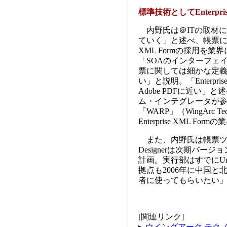
標準技術としてEnterpri
内野氏は＠ITの取材に対して
ていく」と述べ、帳票に関す
XML Formの採用を
「SOAのインターフェ
票に関しては細かな定
い」と説明。「Enterpr
Adobe PDFに近い
ム・インテグレータが
「WARP」（WingArc Tech
Enterprise XML 
また、内野氏は帳票ツー
Designerは次期バ
計画。実行部はすでにUn
拠点も2006年に中国
者に使ってもらいたい
[関連リンク]
ウイングアーク テク