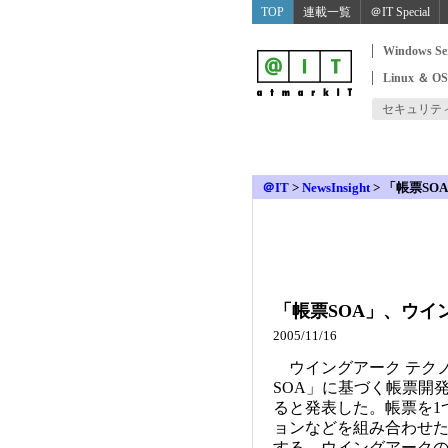
TOP
連載一覧
＠IT Special
Windows Se
Linux ＆ O
セキュリテ
＠IT
>
NewsInsight
>
「帳票SO
「帳票SOA」、ウイ
2005/11/16
ウイングアーク テクノ
SOA」に基づく帳票開発ツー
ると発表した。帳票を1
ョンなどを組み合わせ
する。ウイングアークの