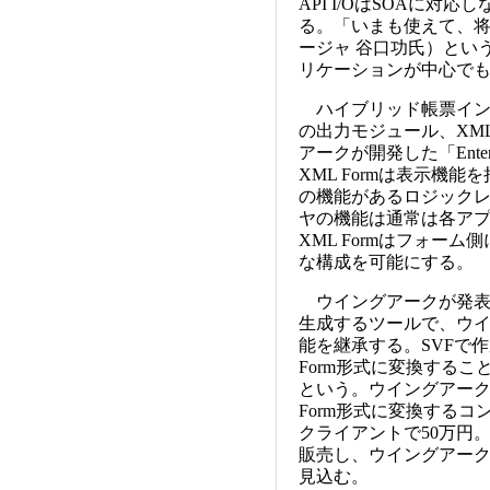
API I/OはSOAに
る。「いまも使えて、将
ージャ 谷口功氏）とい
リケーションが中心でも
ハイブリッド帳票インタ
の出力モジュール、XM
アークが開発した「Enterpri
XML Formは表示機
の機能があるロジック
ヤの機能は通常は各アプリケ
XML Formはフォー
な構成を可能にする。
ウイングアークが発表したSVFX
生成するツールで、ウイ
能を継承する。SVFで作成し
Form形式に変換する
という。ウイングアークはSV
Form形式に変換するコンバ
クライアントで50万円。S
販売し、ウイングアーク
見込む。