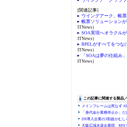
[関連記事]
ウイングアーク、帳票
帳票ソリューションが.N
ITNews）
SOA実現へオラクル
ITNews）
BPELがすべてをつな
ITNews）
「SOAは夢の仕組み」
ITNews）