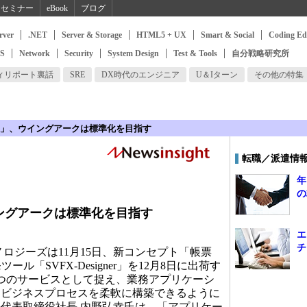
セミナー
eBook
ブログ
rver
.NET
Server & Storage
HTML5 + UX
Smart & Social
Coding Ed
SS
Network
Security
System Design
Test & Tools
自分戦略研究所
ィリポート裏話
SRE
DX時代のエンジニア
U＆Iターン
その他の特集
A」、ウイングアークは標準化を目指す
転職／派遣情
年
の
ングアークは標準化を目指す
エ
チ
ロジーズは11月15日、新コンセプト「帳票
ル「SVFX-Designer」を12月8日に出荷す
つのサービスとして捉え、業務アプリケーシ
たビジネスプロセスを柔軟に構築できるように
代表取締役社長 内野弘幸氏は、「アプリケー