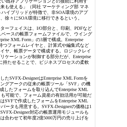
対応しない既存アプリケーションとの接続に利用す
来も使える」（同社 マーケティング部 マネ
うハイブリッドが特徴で、非SOA環境のアプ
、徐々にSOA環境に移行できるという。
ーフェイスは、I/O部分と、印刷、PDFなど
Lベースの帳票フォームファイルで、ウイング
se XML Form」の3層で構成。Enterprise
能を持つフォームレイヤと、計算式や編集式など
レイヤ、帳票データで構成する。ロジックレイ
ーションが制御する部分だが、Enterprise
ム側に持たせることで、ビジネスプロセスの柔軟
-DesignerはEnterprise XML Formを
ングアークの従来の帳票ツール「SVF」の機
たフォームを取り込んでEnterprise XML
ことも可能で、フォーム資産の有効活用が可能だ
Fで作成したフォームをEnterprise XML
ータも用意する。SVFX-Designerの価格は1
VFX-Designer対応の帳票運用モジュールも
は合わせて初年度2億5000万円の売り上げを