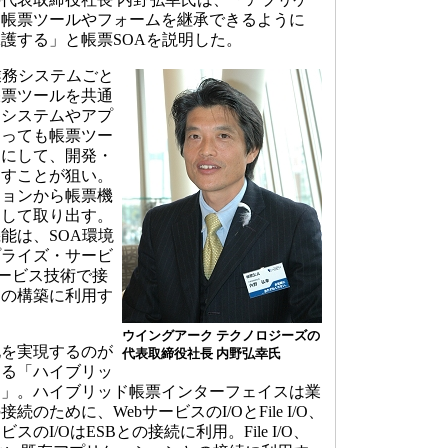
も帳票ツールやフォームを継承できるように
護する」と帳票SOAを説明した。
業務システムごと
帳票ツールを共通
。システムやアプ
あっても帳票ツー
うにして、開発・
らすことが狙い。
ションから帳票機
として取り出す。
能は、SOA環境
プライズ・サービ
サービス技術で接
スの構築に利用す
ウイングアーク テクノロジーズの
を実現するのが
代表取締役社長 内野弘幸氏
する「ハイブリッ
ス」。ハイブリッド帳票インターフェイスは業
のために、WebサービスのI/OとFile I/O、
ービスのI/OはESBとの接続に利用。File I/O、