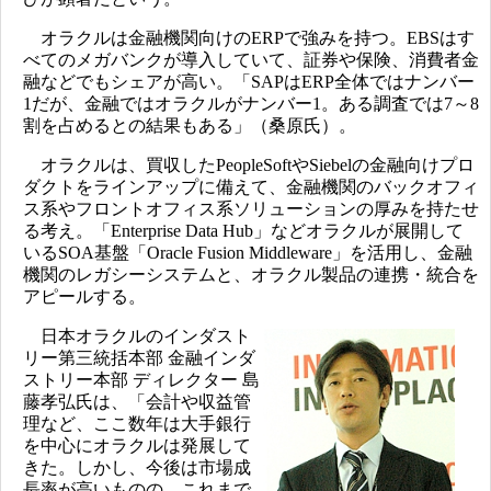
オラクルは金融機関向けのERPで強みを持つ。EBSはす
べてのメガバンクが導入していて、証券や保険、消費者金
融などでもシェアが高い。「SAPはERP全体ではナンバー
1だが、金融ではオラクルがナンバー1。ある調査では7～8
割を占めるとの結果もある」（桑原氏）。
オラクルは、買収したPeopleSoftやSiebelの金融向けプロ
ダクトをラインアップに備えて、金融機関のバックオフィ
ス系やフロントオフィス系ソリューションの厚みを持たせ
る考え。「Enterprise Data Hub」などオラクルが展開して
いるSOA基盤「Oracle Fusion Middleware」を活用し、金融
機関のレガシーシステムと、オラクル製品の連携・統合を
アピールする。
日本オラクルのインダスト
リー第三統括本部 金融インダ
ストリー本部 ディレクター 島
藤孝弘氏は、「会計や収益管
理など、ここ数年は大手銀行
を中心にオラクルは発展して
きた。しかし、今後は市場成
長率が高いものの、これまで