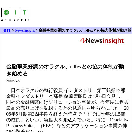
＠IT
>
NewsInsight
>
金融事業好調のオラクル、i-flexとの協力体制が動き始
める
金融事業好調のオラクル、i-flexとの協力体制が動
き始める
2006/4/7
日本オラクルの執行役員 インダストリー第三統括本部
金融インダストリー本部長 桑原宏昭氏は4月6日会見し、
同社の金融機関向けソリューション事業が、今年度に過去
最高の売り上げを記録するとの見通しを明らかにした。20
06年5月期第3四半期を終えた時点で「すでに昨年の1.5倍
の成長」といい、急拡大を見込んでいる。特に「Oracle E-
Business Suite」（EBS）などのアプリケーション事業の伸
びが顕著だという。