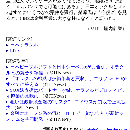
差し込んでいくケースが多くなるだろう。地銀だけでな
く、メガバンクでも可能性はある」。日本オラクルとi-fle
xはすでにいくつかの案件を獲得。桑原氏は「今後2年を見
ると、i-flexは金融事業の大きな柱になる」と語った。
（＠IT 垣内郁栄）
[関連リンク]
日本オラクル
i-flex
[関連記事]
日本ピープルソフトと日本シーベルが6月合併、オラク
ルとの統合を準備
（＠ITNews）
「オラクルの戦略は技術革新と買収」、エリソンCEOが
すべてに答える
（＠ITNews）
SOX法支援はパートナーが鍵、オラクルとプロティビテ
ィ協業の意味は
（＠ITNews）
狙いは政府系金融の“リスク”、ニイウスが買収で上流拡
大
（＠ITNews）
金融にオープン系の流れ、NTTデータなど3社が基幹シ
ステムを共同開発
（＠ITNews）
情報をお寄せください：
tokuho@ml.itmedia.co.jp