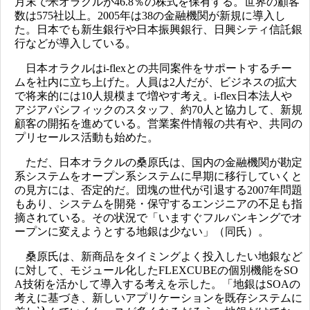
月末で米オラクルが46.8％の株式を保有する。世界の顧客
数は575社以上。2005年は38の金融機関が新規に導入し
た。日本でも新生銀行や日本振興銀行、日興シティ信託銀
行などが導入している。
日本オラクルはi-flexとの共同案件をサポートするチー
ムを社内に立ち上げた。人員は2人だが、ビジネスの拡大
で将来的には10人規模まで増やす考え。i-flex日本法人や
アジアパシフィックのスタッフ、約70人と協力して、新規
顧客の開拓を進めている。営業案件情報の共有や、共同の
プリセールス活動も始めた。
ただ、日本オラクルの桑原氏は、国内の金融機関が勘定
系システムをオープン系システムに早期に移行していくと
の見方には、否定的だ。団塊の世代が引退する2007年問題
もあり、システムを開発・保守するエンジニアの不足も指
摘されている。その状況で「いますぐフルバンキングでオ
ープンに変えようとする地銀は少ない」（同氏）。
桑原氏は、新商品をタイミングよく投入したい地銀など
に対して、モジュール化したFLEXCUBEの個別機能をSO
A技術を活かして導入する考えを示した。「地銀はSOAの
考えに基づき、新しいアプリケーションを既存システムに