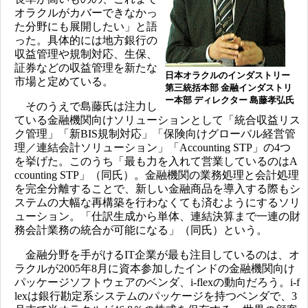
オラクルがカバーできなかっ
た分野にも展開したい」と語
った。具体的には地方銀行の
収益管理や規制対応、生保、
証券などの収益管理を新たな
日本オラクルのインダストリー
市場と定めている。
第三統括本部 金融インダストリ
ー本部 ディレクター 島藤孝弘氏
そのうえで島藤氏は注力し
ている金融機関向けソリューションとして「統合収益リス
ク管理」「新BIS規制対応」「保険向けグローバル経営管
理／連結会計ソリューション」「Accounting STP」の4つ
を挙げた。このうち「最も力を入れて営業しているのはA
ccounting STP」（同氏）。金融機関の業務処理と会計処理
を完全分離することで、新しい金融商品を導入する際もシ
ステムの大幅な再構築を行わなくても済むようにするソリ
ューション。「仕訳生成から単体、連結決算まで一連の財
務会計業務の統合が可能になる」（同氏）という。
金融分野を手がけるIT企業が最も注目しているのは、オ
ラクルが2005年8月に資本参加したインドの金融機関向け
パッケージソフトウェアのベンダ、i-flexの動向だろう。i-f
lexは銀行勘定系システムのパッケージを持つベンダで、3