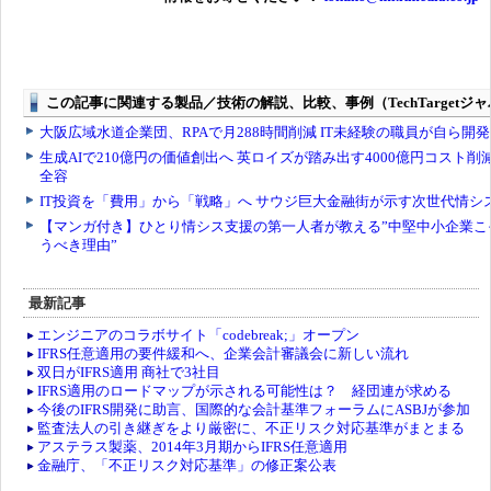
最新記事
エンジニアのコラボサイト「codebreak;」オープン
IFRS任意適用の要件緩和へ、企業会計審議会に新しい流れ
双日がIFRS適用 商社で3社目
IFRS適用のロードマップが示される可能性は？ 経団連が求める
今後のIFRS開発に助言、国際的な会計基準フォーラムにASBJが参加
監査法人の引き継ぎをより厳密に、不正リスク対応基準がまとまる
アステラス製薬、2014年3月期からIFRS任意適用
金融庁、「不正リスク対応基準」の修正案公表