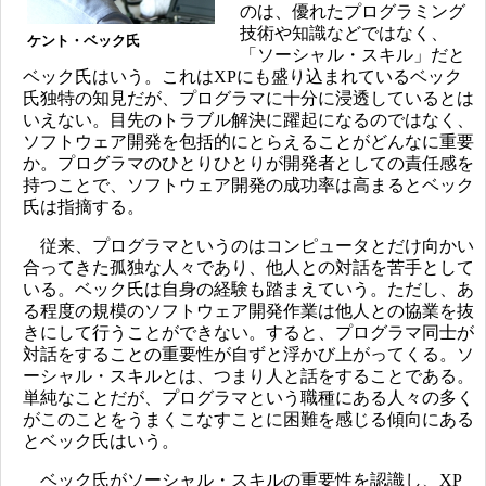
のは、優れたプログラミング
技術や知識などではなく、
ケント・ベック氏
「ソーシャル・スキル」だと
ベック氏はいう。これはXPにも盛り込まれているベック
氏独特の知見だが、プログラマに十分に浸透しているとは
いえない。目先のトラブル解決に躍起になるのではなく、
ソフトウェア開発を包括的にとらえることがどんなに重要
か。プログラマのひとりひとりが開発者としての責任感を
持つことで、ソフトウェア開発の成功率は高まるとベック
氏は指摘する。
従来、プログラマというのはコンピュータとだけ向かい
合ってきた孤独な人々であり、他人との対話を苦手として
いる。ベック氏は自身の経験も踏まえていう。ただし、あ
る程度の規模のソフトウェア開発作業は他人との協業を抜
きにして行うことができない。すると、プログラマ同士が
対話をすることの重要性が自ずと浮かび上がってくる。ソ
ーシャル・スキルとは、つまり人と話をすることである。
単純なことだが、プログラマという職種にある人々の多く
がこのことをうまくこなすことに困難を感じる傾向にある
とベック氏はいう。
ベック氏がソーシャル・スキルの重要性を認識し、XP