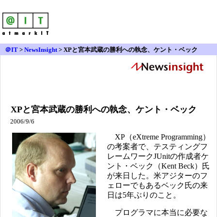
＠IT
>
NewsInsight
>
XPと宮本武蔵の勝利への執念、ケント・ベック
XPと宮本武蔵の勝利への執念、ケント・ベック
2006/9/6
XP（eXtreme Programming）
の考案者で、テスティングフ
レームワークJUnitの作成者ケ
ント・ベック（Kent Beck）氏
が来日した。米アジターのフ
ェローでもあるベック氏の来
日は5年ぶりのこと。
プログラマに本当に必要な