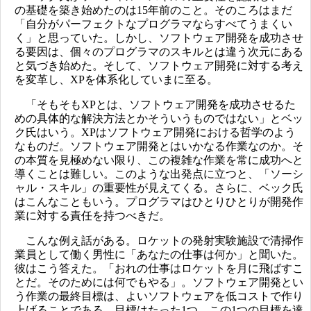
の基礎を築き始めたのは15年前のこと。そのころはまだ
「自分がパーフェクトなプログラマならすべてうまくい
く」と思っていた。しかし、ソフトウェア開発を成功させ
る要因は、個々のプログラマのスキルとは違う次元にある
と気づき始めた。そして、ソフトウェア開発に対する考え
を変革し、XPを体系化していまに至る。
「そもそもXPとは、ソフトウェア開発を成功させるた
めの具体的な解決方法とかそういうものではない」とベッ
ク氏はいう。XPはソフトウェア開発における哲学のよう
なものだ。ソフトウェア開発とはいかなる作業なのか。そ
の本質を見極めない限り、この複雑な作業を常に成功へと
導くことは難しい。このような出発点に立つと、「ソーシ
ャル・スキル」の重要性が見えてくる。さらに、ベック氏
はこんなこともいう。プログラマはひとりひとりが開発作
業に対する責任を持つべきだ。
こんな例え話がある。ロケットの発射実験施設で清掃作
業員として働く男性に「あなたの仕事は何か」と聞いた。
彼はこう答えた。「おれの仕事はロケットを月に飛ばすこ
とだ。そのためには何でもやる」。ソフトウェア開発とい
う作業の最終目標は、よいソフトウェアを低コストで作り
上げることである。目標はたった1つ。この1つの目標を達