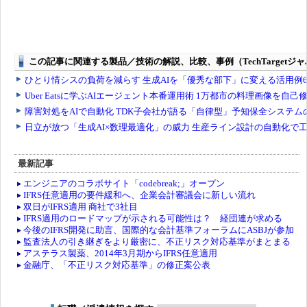
最新記事
エンジニアのコラボサイト「codebreak;」オープン
IFRS任意適用の要件緩和へ、企業会計審議会に新しい流れ
双日がIFRS適用 商社で3社目
IFRS適用のロードマップが示される可能性は？ 経団連が求める
今後のIFRS開発に助言、国際的な会計基準フォーラムにASBJが参加
監査法人の引き継ぎをより厳密に、不正リスク対応基準がまとまる
アステラス製薬、2014年3月期からIFRS任意適用
金融庁、「不正リスク対応基準」の修正案公表