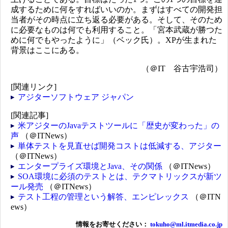
成するために何をすればいいのか。まずはすべての開発担
当者がその時点に立ち返る必要がある。そして、そのため
に必要なものは何でも利用すること。「宮本武蔵が勝つた
めに何でもやったように」（ベック氏）。XPが生まれた
背景はここにある。
（＠IT 谷古宇浩司）
[関連リンク]
アジターソフトウェア ジャパン
[関連記事]
米アジターのJavaテストツールに「歴史が変わった」の
声
（＠ITNews）
単体テストを見直せば開発コストは低減する、アジター
（＠ITNews）
エンタープライズ環境とJava、その関係
（＠ITNews）
SOA環境に必須のテストとは、テクマトリックスが新ツ
ール発売
（＠ITNews）
テスト工程の管理という解答、エンピレックス
（＠ITN
ews）
情報をお寄せください：
tokuho@ml.itmedia.co.jp