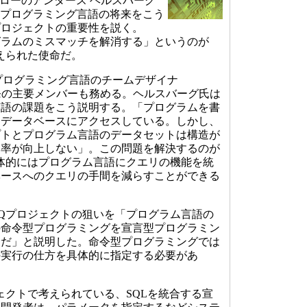
ル フェローのアンダース ヘルスバーグ
erg）氏はプログラミング言語の将来をこう
プロジェクトの重要性を説く。
グラムのミスマッチを解消する」というのが
与えられた使命だ。
プログラミング言語のチームデザイナ
ork開発の主要メンバーも務める。ヘルスバーグ氏は
言語の課題をこう説明する。「プログラムを書
はデータベースにアクセスしている。しかし、
プトとプログラム言語のデータセットは構造が
効率が向上しない」。この問題を解決するのが
具体的にはプログラム言語にクエリの機能を統
ベースへのクエリの手間を減らすことができる
Qプロジェクトの狙いを「プログラム言語の
の命令型プログラミングを宣言型プログラミン
とだ」と説明した。命令型プログラミングでは
の実行の仕方を具体的に指定する必要があ
ェクトで考えられている、SQLを統合する宣