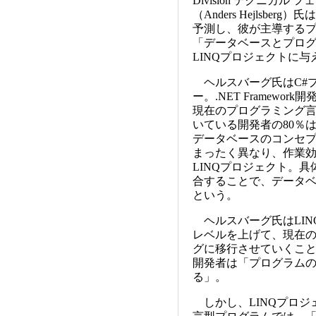
Division テクニカ
（Anders Hejlsb
予測し、彼が主導する
「データベースとプロ
LINQプロジェクトに
ヘルスバーグ氏はC#
ー。.NET Framew
現在のプログラミング
いている開発者の80％
データベースのコンセ
まったく異なり、作業
LINQプロジェクト。
合することで、データ
という。
ヘルスバーグ氏はLIN
レベルを上げて、現在
グに移行させていくこ
開発者は「プログラム
る」。
しかし、LINQプロジ