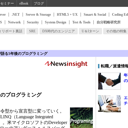
セミナー
eBook
ブログ
rver
.NET
Server & Storage
HTML5 + UX
Smart & Social
Coding Ed
SS
Network
Security
System Design
Test & Tools
自分戦略研究所
ィリポート裏話
SRE
DX時代のエンジニア
U＆Iターン
その他の特集
が語る5年後のプログラミング
転職／派遣情
年
の
後のプログラミング
エ
チ
令型から宣言型に変っていく。
Language Integrated
。米マイクロソフトのDeveloper