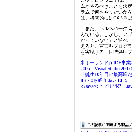
言型プログラムでは、
ムがやるべきことを決
ラムで何をやりたいかを
は、将来的にはC# 3.
また、ヘルスバーグ氏
んでいる。しかし、ア
かっていない」と述べ、
えると、宣言型プログ
を実現する「同時処理
米ボーランドがIDE事業を
2005、Visual Studio
「誕生10年目の最高峰
IIS 7.0も紹介
Java E
るJavaのアプリ開発―J