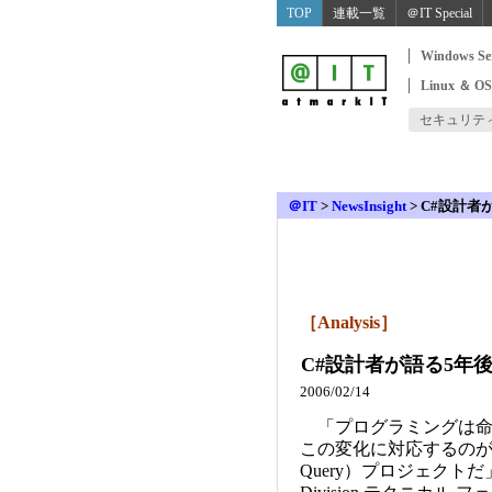
TOP
連載一覧
＠IT Special
Windows Se
Linux ＆ O
セキュリテ
＠IT
>
NewsInsight
>
C#設計者
［Analysis］
C#設計者が語る5年
2006/02/14
「プログラミングは命
この変化に対応するのがLINQ（
Query）プロジェクトだ」