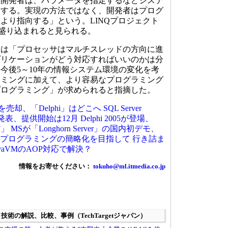
「開発者は、パラメータを指定するなどシステ
定する。実現の方法ではなく、開発者はプログ
より指向する」という。LINQプロジェクト
0に盛り込まれると見られる。
は「プロセッサはマルチスレッドの方向に進
プリケーションがどう対応すればいいのかは分
今後5～10年の情報システム環境の変化を考
ラミングに加えて、より容易なプログラミング
プログラミング」が求められると指摘した。
売却、「Delphi」はどこへ
SQL Server
 2005発表、提供開始は12月
Delphi 2005が登場、
だ」
MSが「Longhorn Server」の国内初デモ、
E 5、プログラミングの簡略化を目指して
行き詰ま
avaVMのAOP対応で解決？
情報をお寄せください：
tokuho@ml.itmedia.co.jp