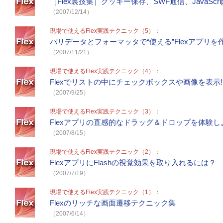
［Flex裏技集］クッキー保存、SWF通信、JavaScri
（2007/12/14）
現場で使えるFlex実践テクニック（5）：
バリデータとフォーマッタで“使える”Flexアプリを
（2007/11/21）
現場で使えるFlex実践テクニック（4）：
Flexでリストの中にチェックボックスや画像を表示!
（2007/9/25）
現場で使えるFlex実践テクニック（3）：
Flexアプリの直感的なドラッグ＆ドロップを体験し
（2007/8/15）
現場で使えるFlex実践テクニック（2）：
FlexアプリにFlashの視覚効果を取り入れるには？
（2007/7/19）
現場で使えるFlex実践テクニック（1）：
Flexのリッチな画面遷移テクニック集
（2007/6/14）