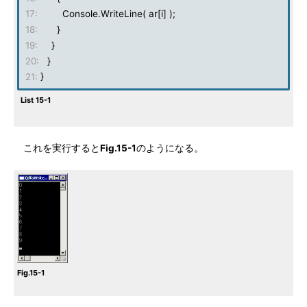
17:
Console.WriteLine( ar[i] );
18:
}
19:
}
20:
}
21:
}
List 15-1
これを実行すると
Fig.15-1
のようになる。
Fig.15-1