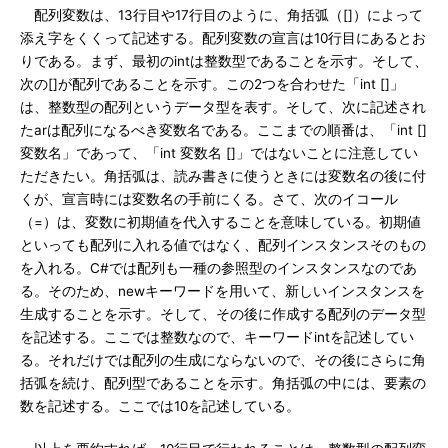
配列変数は、13行目や17行目のように、角括弧（[]）によって
添え字をくくって記述する。配列変数の宣言は10行目にあるとお
りである。まず、最初のintは整数型であることを示す。そして、
次の[]が配列であることを示す。この2つを合わせた「int []」
は、整数型の配列というデータ型を表す。そして、次に記述され
たarは配列になるべき変数名である。ここまでの順番は、「int []
変数名」であって、「int 変数名 []」ではないことに注意してい
ただきたい。角括弧は、読み書きに使うときには変数名の後に付
くが、宣言時には変数名の手前にくる。さて、次のイコール
（=）は、変数に初期値を代入することを意味している。初期値
といっても配列に入れる値ではなく、配列インスタンスそのもの
を入れる。C#では配列も一種の参照型のインスタンスなのであ
る。そのため、newキーワードを用いて、新しいインスタンスを
生成することを示す。そして、その後に作成する配列のデータ型
を記述する。ここでは整数なので、キーワードintを記述してい
る。それだけでは配列の生成にならないので、その後にさらに角
括弧を続け、配列型であることを示す。角括弧の中には、要素の
数を記述する。ここでは10を記述している。