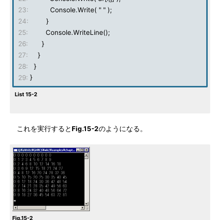
23:
Console.Write( " " );
24:
}
25:
Console.WriteLine();
26:
}
27:
}
28:
}
29:
}
List 15-2
これを実行すると
Fig.15-2
のようになる。
Fig.15-2