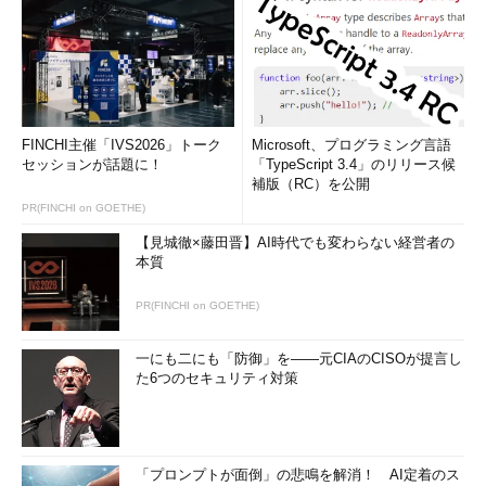
FINCHI主催「IVS2026」トーク
Microsoft、プログラミング言語
セッションが話題に！
「TypeScript 3.4」のリリース候
補版（RC）を公開
PR(FINCHI on GOETHE)
【見城徹×藤田晋】AI時代でも変わらない経営者の
本質
PR(FINCHI on GOETHE)
一にも二にも「防御」を――元CIAのCISOが提言し
た6つのセキュリティ対策
「プロンプトが面倒」の悲鳴を解消！ AI定着のス