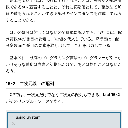
以上を要約すれば、10行目で行われることは、整数型の配列変
数であるarを宣言することと、それに初期値として、整数型で10
個の値を入れることができる配列のインスタンスを作成して代入
することである。
ほかの部分は難しくはないので簡単に説明する。13行目は、配
列変数arのi番目の要素に、iの値を代入している。17行目は、配
列変数arのi番目の要素を取り出して、これを出力している。
基本的に、既存のプログラミング言語のプログラマーが引っか
かりそうな箇所は宣言と初期化だけで、あとは悩むことはないだ
ろう。
15-2 二次元以上の配列
C#では、一次元だけでなく二次元の配列もできる。
List 15-2
がそのサンプル・ソースである。
1:
using System;
2: