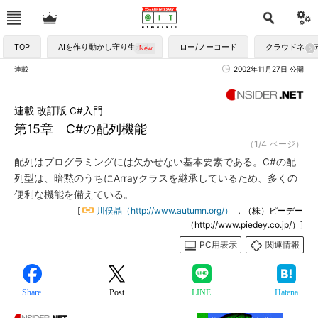
TOP
AIを作り動かし守り生かす
ロー/ノーコード
クラウドネイ
連載
2002年11月27日 公開
連載 改訂版 C#入門
第15章 C#の配列機能
（1/4 ページ）
配列はプログラミングには欠かせない基本要素である。C#の配
列型は、暗黙のうちにArrayクラスを継承しているため、多くの
便利な機能を備えている。
[
川俣晶（http://www.autumn.org/）
，（株）ピーデー
（http://www.piedey.co.jp/）]
PC用表示
関連情報
Share
Post
LINE
Hatena