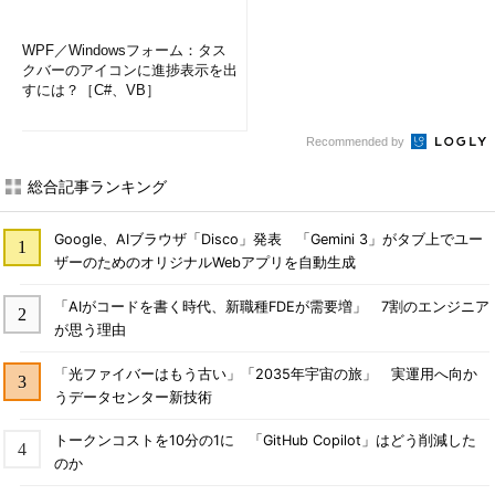
WPF／Windowsフォーム：タス
クバーのアイコンに進捗表示を出
すには？［C#、VB］
Recommended by
総合記事ランキング
Google、AIブラウザ「Disco」発表 「Gemini 3」がタブ上でユー
ザーのためのオリジナルWebアプリを自動生成
「AIがコードを書く時代、新職種FDEが需要増」 7割のエンジニア
が思う理由
「光ファイバーはもう古い」「2035年宇宙の旅」 実運用へ向か
うデータセンター新技術
トークンコストを10分の1に 「GitHub Copilot」はどう削減した
のか