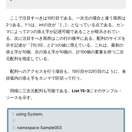
ここで注目すべきは10行目である。一次元の場合と違う箇所は
2つある。1つは、intの次が「[ , ]」となっている点である。カン
マによって2つの添え字が記述可能であることが暗示されてい
る。次に注目すべき箇所はこの行の後半にある。配列のサイズを
示す記述が「[10,10]」と2つの値に増えている。これは、最初の
添え字が10個、次の添え字が10個の、計100個の要素を持つ二次
元配列を指定している。
配列へのアクセスを行う場合も、15行目や22行目のように、各
括弧内の添え字をカンマで区切って行う。
同様に三次元配列も可能である。
List 15-3
にそのサンプル・
ソースを示す。
1:
using System;
2:
3:
namespace Sample003