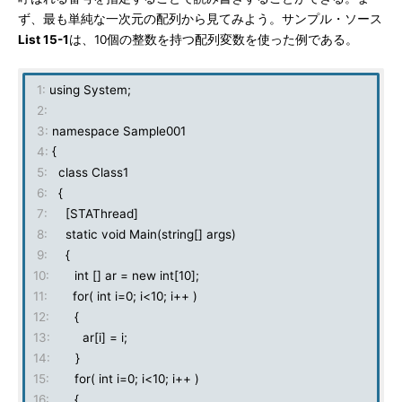
ず、最も単純な一次元の配列から見てみよう。サンプル・ソース
List 15-1
は、10個の整数を持つ配列変数を使った例である。
1:
using System;
2:
3:
namespace Sample001
4:
{
5:
class Class1
6:
{
7:
[STAThread]
8:
static void Main(string[] args)
9:
{
10:
int [] ar = new int[10];
11:
for( int i=0; i<10; i++ )
12:
{
13:
ar[i] = i;
14:
}
15:
for( int i=0; i<10; i++ )
16:
{