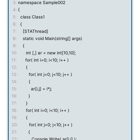
3:
namespace Sample002
4:
{
5:
class Class1
6:
{
7:
[STAThread]
8:
static void Main(string[] args)
9:
{
10:
int [,] ar = new int[10,10];
11:
for( int i=0; i<10; i++ )
12:
{
13:
for( int j=0; j<10; j++ )
14:
{
15:
ar[i,j] = i*j;
16:
}
17:
}
18:
for( int i=0; i<10; i++ )
19:
{
20:
for( int j=0; j<10; j++ )
21:
{
22:
Console.Write( ar[i,j] );