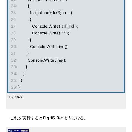
24:
{
25:
for( int k=0; k<3; k++ )
26:
{
27:
Console.Write( ar[i,j,k] );
28:
Console.Write( " " );
29:
}
30:
Console.WriteLine();
31:
}
32:
Console.WriteLine();
33:
}
34:
}
35:
}
36:
}
List 15-3
これを実行すると
Fig.15-3
のようになる。