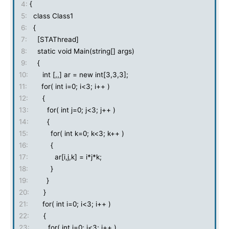
4:
{
5:
class Class1
6:
{
7:
[STAThread]
8:
static void Main(string[] args)
9:
{
10:
int [,,] ar = new int[3,3,3];
11:
for( int i=0; i<3; i++ )
12:
{
13:
for( int j=0; j<3; j++ )
14:
{
15:
for( int k=0; k<3; k++ )
16:
{
17:
ar[i,j,k] = i*j*k;
18:
}
19:
}
20:
}
21:
for( int i=0; i<3; i++ )
22:
{
23:
for( int j=0; j<3; j++ )