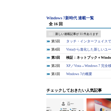
ールを読み書きしたりといった用途
いう声が大勢だ。その一方では、こ
トPCに比べて小型で軽量、価格（
Windows 7新時代 連載一覧
3万円台から6万円程度と安価という
全 16 回
現時点のネットブックは、OSとして
新しい連載記事が 11 件あります
Windows XP Home Editionを搭載
5
タッチ・インターフェイスで使う
正式出荷の際には、LinuxまたはWindows
4
Vistaから進化した新しい
れることになるだろう。そこで本稿では、
3
検証：ネットブック＋Windows 7
Home Editionがプレインストー
Windows 7 Starter（製品版）
2
XP／Vista→Windows 7
ットブック＋Windows 7 Starte
1
Windows 7の概要
途においてWindows 7 Starter
か検証する。なおWindows 7 Star
チェックしておきたい人気記事
用としてPCベンダに提供されるも
TechNetサブスクリプションで提供され
る。またWindows 7がプレイン
能が向上するなど、ハードウェア仕