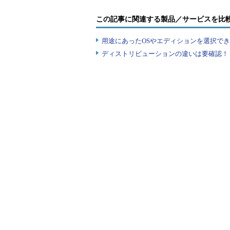
EeePC 900HAの主な仕様
この記事に関連する製品／サービスを比
【コラム】Windows 7 Starterをイン
用途にあったOSやエディションを選択できていま
ディストリビューションの違いは要確認！『
ここでは参考までに、Windows XP H
Windows 7をインストール手順を紹介する。
るネットブックでは、Windows 7
ートされていないので、外付けDVD-ROM
起動、インストーラの指示に従うことになる。
7のインストールUSBメモリを作る
」を
ンストールしてもよい。
今回は、Windows 7 Starter
も作業手順はまったく同じだ。
まずDVD-ROMもしくはUSBメモリか
DVD-ROMドライブを接続した上で、コ
よって異なる）を押し、BIOSの設定画面
Device Priority］の項目で、接
設定する（メニューの項目名などはBIO
場合、BIOSの［Hard Disk Dev
デバイスとして選択されるように設定して
DVD-ROMドライブ）などから起動す