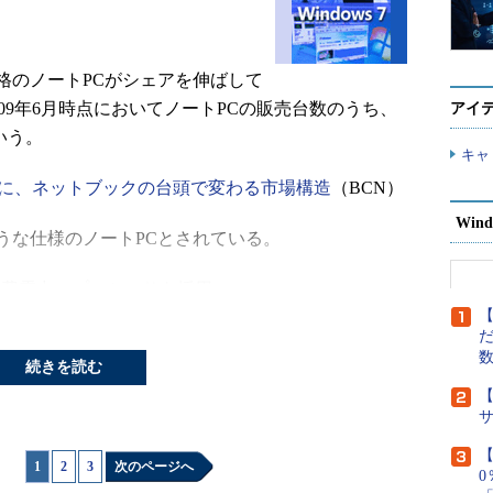
のノートPCがシェアを伸ばして
09年6月時点においてノートPCの販売台数のうち、
アイ
いう。
キャ
減に、ネットブックの台頭で変わる市場構造
（BCN）
Wind
な仕様のノートPCとされている。
消費電力のプロセッサを採用
【
だ
768ドットまでの解像度の画面
続きを読む
Editionを採用
【
較すると、ハードウェ
■連載目次
【
1
|
2
|
3
次のページへ
ージを閲覧したり、メ
第1回 Windows 7の概要