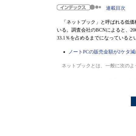
連載目次
「ネットブック」と呼ばれる低価格
いる。調査会社のBCNによると、20
33.1％を占めるまでになっていると
ノートPCの販売金額が2ケタ
ネットブックとは、一般に次のよう
Intelの
Atom
などの低価格、低
1Gbytes程度のメモリを搭載
5～10.1インチ程度の1366×
LinuxまたはWindows XP Home 
このように、通常のノートPCと比
ア面での制限があるものの、Webペ