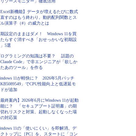
「リソースモニター」徹底活用
Excel新機能】データが増えるたびに数式
を直すのはもう終わり。動的配列関数とス
ピル演算子（#）の威力とは
期設定のままはダメ！ Windows 11を買
ったらすぐ消すべき「おせっかいな初期設
」5選
プログラミングの知識は不要？ 話題の
Claude Code」で非エンジニアが「欲しか
ったあのツール」を作る
indows 11が軽快に？ 2026年5月パッチ
KB5089549」でCPU性能向上と低遅延モ
ードが追加
最終案内】2026年6月にWindows 11が起動
不能に？ 「セキュアブート証明書」の期
限切れリスクと対策、起動しなくなった場
合の対応策
indows 11の「使いにくい」を即解消。デ
スクトップに［PC］を、スタートに「コン