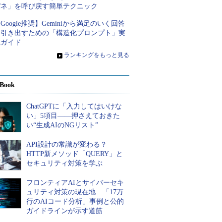
パネ」を呼び戻す簡単テクニック
Google推奨】Geminiから満足のいく回答
を引き出すための「構造化プロンプト」実
践ガイド
»
ランキングをもっと見る
Book
ChatGPTに「入力してはいけな
い」5項目――押さえておきた
い“生成AIのNGリスト”
API設計の常識が変わる？
HTTP新メソッド「QUERY」と
セキュリティ対策を学ぶ
フロンティアAIとサイバーセキ
ュリティ対策の現在地 「17万
行のAIコード分析」事例と公的
ガイドラインが示す道筋