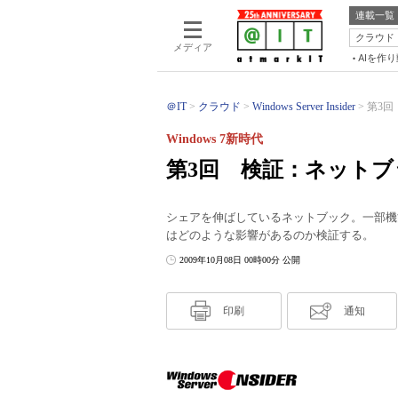
連載一覧
クラウド
メディア
AIを作
＠IT
クラウド
Windows Server Insider
第3回 
Windows 7新時代
第3回 検証：ネットブック＋W
シェアを伸ばしているネットブック。一部機能に制
はどのような影響があるのか検証する。
2009年10月08日 00時00分 公開
印刷
通知