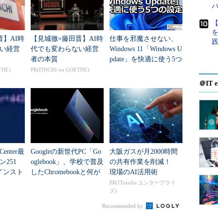
スに検証を行っている。
【
puterのEeePC 900HAである。上述のとおり、ネッ
晋】AI時
【見城徹×藤田晋】AI時
仕事を邪魔させない、
違いはない。ほかの機種でも、それほど大きな違い
い経営
代でも変わらない経営
Windows 11「Windows U
者の本質
pdate」を快適に使う5つ
の設定
THE)
PR(FINCHI on GOETHE)
＠IT e
1024×600ドット）
 Center最
Googleの新世代PC「Go
大阪ガスが月2000時間
251
oglebook」、学校で普及
の共有作業を削減！
インスト
したChromebookと何が
現場のAI活用術
違う？
PR(ITmedia エンタープライ
ズ)
（H：最厚部）mm
Recommended by