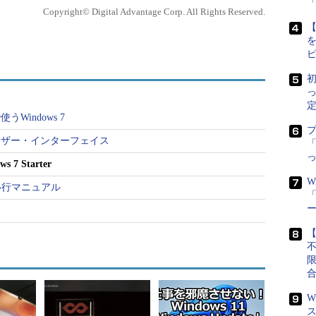
においては必要十分と
第2回 XP→Win 7移行マニュアル
Copyright© Digital Advantage Corp. All Rights Reserved.
第3回 ネットブック＋Win 7 Starter
れまでの一般的なノー
【
第4回 新しいUI
量販店での販売価格）は
第5回 タッチ・インターフェイス
特徴もある。
第6回 Windows XP Mode
第7回 ネットワークとホームグループ
初
第8回 XP移行時のアプリ・トラブル解決
Linuxまたは
第9回 ファイアウォール機能
定
しているが、Windows 7の
Windows 7
第10回 VHDファイル・サポート
 7 Starterに変更さ
第11回 VHDブートを試す
ユーザー・インターフェイス
「
第12回 ワイヤレス機能
Windows XP
第13回 チューニング術（前編）
 Starter
ルされたネットブックに
第14回 チューニング術（後編）
W
をインストールし、一足早くネ
 完全移行マニュアル
第15回 バックアップ機能
「
r環境を構築して、ビジネス用
第16回 システム復元機能
の制限がどのように影響するの
【
terは、プレインストール専
ので、パッケージでの製品提供はない。今回は、
ているWindows 7 Starterを利用して検証を行ってい
ストールされた今後のネットブックでは、プロセッサの性
W
様が現行モデルよりも強化される可能性もあるが、