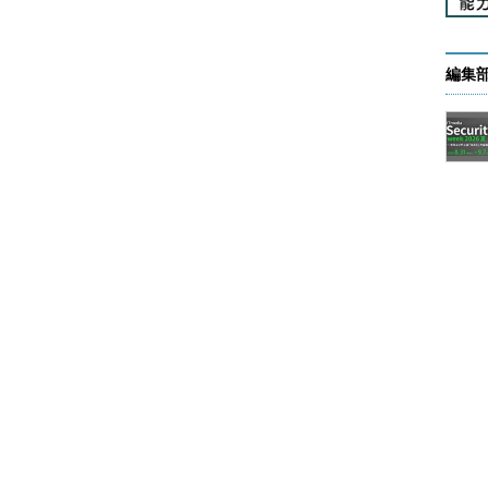
のもある。
編集
の項目
リを作成して、そこからインストールを行うため、
Device］の項目でUSBメモリ（USB:SanDisk Cruzer
D:PM-ST9160310AS）よりも優先されるように起動順