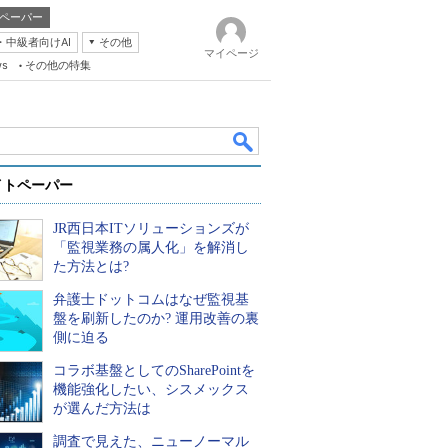
ペーパー
・中級者向けAI
その他
マイページ
ws
その他の特集
イトペーパー
JR西日本ITソリューションズが
「監視業務の属人化」を解消し
た方法とは?
弁護士ドットコムはなぜ監視基
k
盤を刷新したのか? 運用改善の裏
側に迫る
コラボ基盤としてのSharePointを
機能強化したい、シスメックス
が選んだ方法は
調査で見えた、ニューノーマル