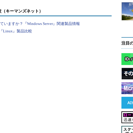
較（キーマンズネット）
ストールする
すか？『Windows Server』関連製品情報
Linux』製品比較
ome Editionがプレインストールされたネットブックに
Windows XP Home Editionがプレインストールされてい
注目
の上書きインストール（インプレイス・アップグレード）がサポ
ドライブを接続して、Windows 7のインストールDVDから
またWindows TIPS「
diskpartを使ってWindows Vista／
参考に、インストールUSBメモリを作成し、これを用いてイ
を例にインストール作業を紹介するが、ほかのエディションであって
ら起動するようにBIOSの設定を変更する。USBメモリや
ンピュータの起動時に［F2］キーや［DEL］キー（BIOSに
を表示させる。ここで［Boot］メニューを選択し、［Boot
続したDVD-ROMドライブをハードディスクよりも優先されるように
Sによって異なるので注意）。またUSBメモリから起動する
ice］の項目で、USBメモリがハードディスクよりも優先的にブート
おく。BIOSによっては、外付けデバイス（USBメモリや
る場合、「外付けデバイスの起動を許可する」といった別項