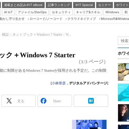
連載まとめ読み＠IT eBook
記事ランキング
＠IT Special
セミナー
ホワイト
AI IoT
アジャイル/DevOps
セキュリティ
キャリア&スキル
Windows
初
り動かし守り生かす
ローコード/ノーコード
クラウドネイティブ
Microsoft&Windo
Server & Storage
HTML5 + UX
検証：ネットブック＋Windows 7 Starter：W...
Smart & Social
Coding Edge
indows 7 Starter
ホワ
Java Agile
（1/3 ページ）
Database Expert
限があるWindows 7 Starterが採用される予定だ。この制限
Linux ＆ OSS
[
小林章彦
，
デジタルアドバンテージ
]
Master of IP Networ
Security & Trust
見る
Share
Test & Tools
Insider.NET
ブログ