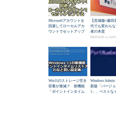
ここでは既存のネットブックをベー
テストに用いたのは、ASUSTek Com
Microsoftアカウントを
【見城徹×藤田
トブックの仕様は各社ともそれほど
回避してローカルアカ
代でも変わらな
はないだろう。
ウントでセットアップ
者の本質
する3つの秘策【Windo
PR(FINCHI on GOE
ws 11バージョン25...
項目
仕様
プロセッサ
Intel Atom
N270（1.6GHz）
メモリ
1Gbytes
液晶ディスプレイ
8.9型ワイドTFTカラー液晶（
ハードディスク
160Gbytes
LAN機能
100BASE-TX
Win11のストレージ空き
Windows Admin
無線LAN機能
IEEE802.11b/g
容量が激減？ 新機能
新版「バージョン
消費電力
最大約34W
「ポイントインタイム
1」、ベストな
リストア」のわなと賢
ール方法は？
バッテリ駆動時間
約4.5時間
い設定術
サイズ
225（W）×170（D）×34
重量
約1.12kg