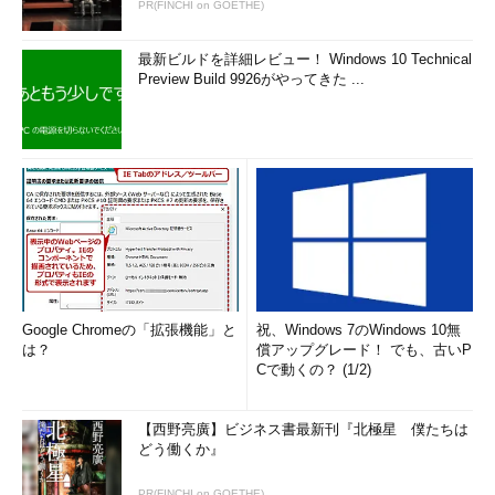
PR(FINCHI on GOETHE)
機能
ケット・フィル
タ。インバウンド
方向だけでなく、
最新ビルドを詳細レビュー！ Windows 10 Technical
アウトバウンド方
Preview Build 9926がやってきた ...
向もフィルタ可能
フィルタ
・デフォルトでは
条件
インバウンド方向
はすべて禁止／ア
ウトバウンド方向
はすべて許可だ
が、例外設定する
ことも可能
・プロトコル
（TCP／UDP／
ICMP）ごとのフィ
ルタリング
Google Chromeの「拡張機能」と
祝、Windows 7のWindows 10無
・プログラムおよ
は？
償アップグレード！ でも、古いP
びサービスごとの
Cで動くの？ (1/2)
フィルタリング
・インターフェイ
スごとのフィルタ
【西野亮廣】ビジネス書最新刊『北極星 僕たちは
リング
どう働くか』
・承認されたユー
ザー／コンピュー
PR(FINCHI on GOETHE)