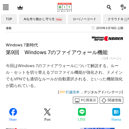
TOP
AIを作り動かし守り生かす
ロー/ノーコード
クラウドネイ
連載
2010年3月18日 公開
Windows 7新時代
第9回 Windows 7のファイアウォール機能
（1/4 ページ）
今回はWindows 7のファイアウォールについて解説する。ルー
ル・セットを切り替えるプロファイル機能が強化され、ドメイン
でもVPNでも適切なルールが自動選択される、といった機能強化
が図られている。
[
打越浩幸
，デジタルアドバンテージ]
PC用表示
関連情報
Share
Post
LINE
Hatena