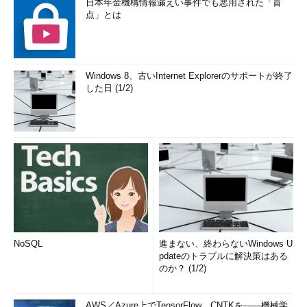
ォール」は、現在では「セキュ
日本年金機構情報漏えい事件でも悪用された「盲
リティが強化されたWindows
点」とは
ファイアウォール」に進化し
た。この2つは異なるユーザ
ー・インターフェイスを持って
いるが、内部的には同じものを
操作している。互換性のため
Windows 8、古いInternet Explorerのサポートが終了
に、Windowsファイアウォー
した日 (1/2)
ルのユーザー・インターフェイ
スが残されている。以後、「
」なしで表記するので、混乱し
ないように注意していただきた
い。
Windows Vista／
Windows Server 2008
のセキュリティが強化さ
NoSQL
進まない、終わらないWindows U
れたWindowsファイアウ
pdateのトラブルに解決策はある
ォールとの違い
のか？ (1/2)
Windows 7／Windows
AWS／Azure上でTensorFlow、CNTKを――機械学