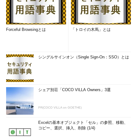
ウォー
ファイル」と「標
ル・プロ
準プロファイル」
ファイル
の2種類をサポー
ト。状況に応じて
どちらかが適用さ
Forceful Browsingとは
「トロイの木馬」とは
れる
Active
可能
Directory
のグルー
プ・ポリ
シングルサインオン（Single Sign-On：SSO）とは
シーによ
る制御
netshコ
可能。netsh
マンドに
firewallコンテキス
よる制御
トを利用する
シェア別荘「COCO VILLA Owners」3選
「セキュリティが強化された
Windowsファイアウォール」
PR(COCO VILLA on GOETHE)
利用可能
Windows Vista／
OS
Windows Server
2008
Excelの基本オブジェクト「セル」の参照、移動、
コピー、選択、挿入、削除 (1/4)
概要
Windowsファイア
ウォールをベース