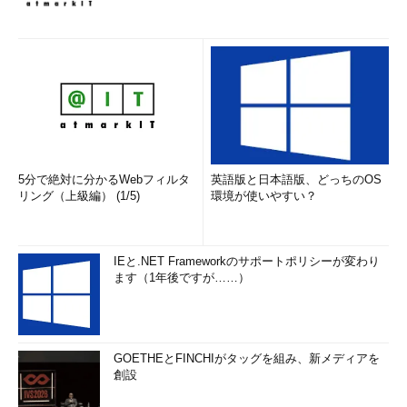
にして、再構築さ
れたファイアウォ
ール。アウトバウ
ンド方向もフィル
タできるなどの機
能拡張が行われて
いる。ただし互換
性のため、従来の
Windowsファイア
ウォールのユーザ
ー・インターフェ
5分で絶対に分かるWebフィルタ
英語版と日本語版、どっちのOS
イスもそのまま残
リング（上級編） (1/5)
環境が使いやすい？
されているが、そ
こで設定した内容
は、セキュリティ
が強化された
IEと.NET Frameworkのサポートポリシーが変わり
Windowsファイア
ます（1年後ですが……）
ウォールにも反映
される。なお
Windows Server
2008ではRRASに
よるパケット・フ
GOETHEとFINCHIがタッグを組み、新メディアを
ィルタも利用可能
創設
フィルタ
条件指定によるパ