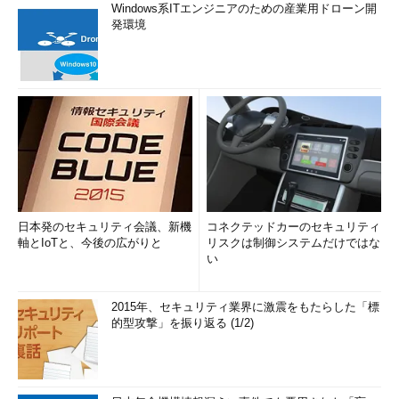
Windows系ITエンジニアのための産業用ドローン開
netshコ
可能。ただし
発環境
マンドに
（Windowsファイ
よる制御
アウォールのため
の）netsh firewall
コンテキストの機
能が削除されてお
り、Windowsファ
イアウォールと互
換のnetshコマンド
は使えなくなって
いる。今後はすべ
てnetsh
advfirewallコンテ
日本発のセキュリティ会議、新機
コネクテッドカーのセキュリティ
キストで管理を行
軸とIoTと、今後の広がりと
リスクは制御システムだけではな
うこと。Windows
い
Vistaのものよりも
いくらかコマンド
のオプションなど
2015年、セキュリティ業界に激震をもたらした「標
が増えている
的型攻撃」を振り返る (1/2)
Windows OS組み込みのファ
イアウォール機能の概要
Windows XP SP2で最初に導入
された「Windowsファイアウ