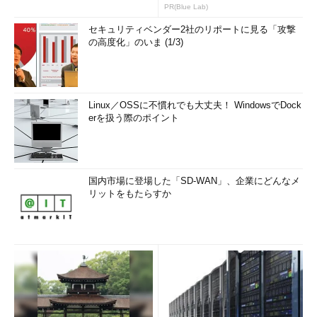
マンドに
ァイアウォールは
PR(Blue Lab)
よる制御
netsh firewallコン
セキュリティベンダー2社のリポートに見る「攻撃
テキストで、セキ
の高度化」のいま (1/3)
ュリティが強化さ
れたWindowsファ
イアウォールは
netsh advfirewall
コンテキストでそ
Linux／OSSに不慣れでも大丈夫！ WindowsでDock
れぞれ制御可能
erを扱う際のポイント
「セキュリティが強化された
Windowsファイアウォール」
（改）
国内市場に登場した「SD-WAN」、企業にどんなメ
利用可能
Windows 7／
リットをもたらすか
OS
Windows Server
2008 R2
概要
Windows Vista／
Windows Server
2008のセキュリテ
ィが強化されたフ
ァイアウォールと
ほぼ同じだが、プ
ロファイルの扱い
などが改良されて