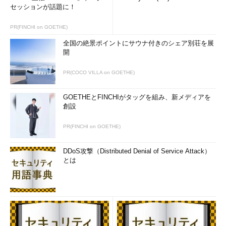
ス・スルー）
セッションが話題に！
フィルタ
・デフォルトでは
PR(FINCHI on GOETHE)
条件
インバウンド方向
はすべて禁止だ
全国の絶景ポイントにサウナ付きのシェア別荘を展
が、例外設定した
開
ものについては許
可する
PR(COCO VILLA on GOETHE)
・プロトコル
（TCP／UDP／
ICMP）ごとのフィ
GOETHEとFINCHIがタッグを組み、新メディアを
ルタリング
創設
・プログラムごと
のフィルタリング
PR(FINCHI on GOETHE)
・インターフェイ
スごとのフィルタ
リング
DDoS攻撃（Distributed Denial of Service Attack）
とは
ログ機能
テキスト・ログの
出力が可能。ロ
グ・ファイルは1種
類のみ。拒否ログ
／許可ログの両方
を記録可能
ファイア
「ドメイン・プロ