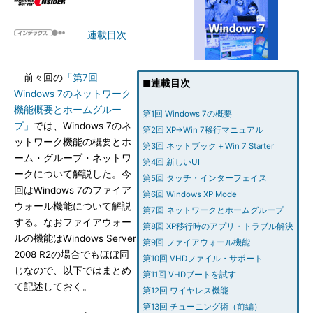
連載目次
前々回の
「第7回
■連載目次
Windows 7のネットワーク
機能概要とホームグルー
第1回 Windows 7の概要
プ」
では、Windows 7のネ
第2回 XP→Win 7移行マニュアル
ットワーク機能の概要とホ
第3回 ネットブック＋Win 7 Starter
ーム・グループ・ネットワ
第4回 新しいUI
ークについて解説した。今
第5回 タッチ・インターフェイス
回はWindows 7のファイア
第6回 Windows XP Mode
ウォール機能について解説
第7回 ネットワークとホームグループ
する。なおファイアウォー
第8回 XP移行時のアプリ・トラブル解決
ルの機能はWindows Server
第9回 ファイアウォール機能
2008 R2の場合でもほぼ同
第10回 VHDファイル・サポート
じなので、以下ではまとめ
第11回 VHDブートを試す
て記述しておく。
第12回 ワイヤレス機能
第13回 チューニング術（前編）