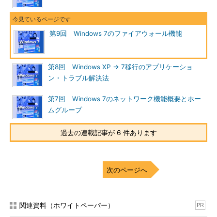
Vista／Windows Server
2008ではそれをさらに改良
し、「セキュリティが強化
第9回 Windows 7のファイアウォール機能
されたWindowsファイアウ
ォール」となった。これら
の機能概要は次のとおりで
第8回 Windows XP → 7移行のアプリケーショ
ある。なお、以後は単に
ン・トラブル解決法
Windowsファイアウォール
やセキュリティが強化され
第7回 Windows 7のネットワーク機能概要とホー
たWindowsファイアウォー
ムグループ
ルと記述するので、混乱し
ないように注意していただ
過去の連載記事が 6 件あります
きたい。
「Windowsファイアウォール」
次のページへ
利用可能
Windows XP SP2
OS
／Windows Server
2003
関連資料（ホワイトペーパー）
PR
概要
Windows OS向け
の組み込みファイ