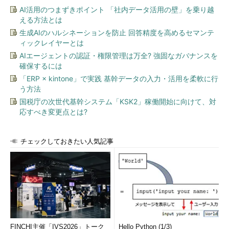
AI活用のつまずきポイント 「社内データ活用の壁」を乗り越
アウォールとして
最初に作られたフ
える方法とは
ァイアウォール。
生成AIのハルシネーションを防止 回答精度を高めるセマンテ
後にWindows
ィックレイヤーとは
Server 2003にも
AIエージェントの認証・権限管理は万全? 強固なガバナンスを
導入される。ただ
し基本的にはパケ
確保するには
ット・フィルタ機
「ERP × kintone」で実践 基幹データの入力・活用を柔軟に行
能しか持たず、通
う方法
信内容に応じてブ
国税庁の次世代基幹システム「KSK2」稼働開始に向けて、対
ロックするコンテ
ンツ・フィルタ機
応すべき変更点とは?
能は持っていない
（これはセキュリ
ティが強化された
チェックしておきたい人気記事
Windowsファイア
ウォールでも同
じ）
フィルタ
条件指定によるパ
機能
ケット・フィル
タ。インバウンド
方向のみフィルタ
可能（アウトバウ
ンド方向は常にパ
FINCHI主催「IVS2026」トーク
Hello Python (1/3)