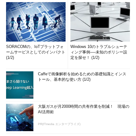
ィが強化された
Windowsファイア
ウォールとほぼ同
じ
ファイア
「ドメイン・プロ
ウォー
ファイル」と「プ
ル・プロ
ライベート・プロ
ファイル
ファイル」「パブ
SORACOMの、IoTプラットフォ
Windows 10のトラブルシューテ
リック・プロファ
ームサービスとしてのインパクト
ィング事例──未知のポリシー設
イル」の3種類。イ
(1/2)
定を探せ！ (1/2)
ンターフェイスご
とに異なるプロフ
ァイルを適用可
Caffeで画像解析を始めるための基礎知識とインス
能。同時に複数の
トール、基本的な使い方 (1/2)
プロファイルが有
効になることがあ
る
Active
可能。Windows
大阪ガスが月2000時間の共有作業を削減！ 現場の
Directory
Vista／Windows
AI活用術
のグルー
Server 2008のセ
プ・ポリ
キュリティが強化
シーによ
されたWindowsフ
PR(ITmedia エンタープライズ)
る制御
ァイアウォールと
ほぼ同じ