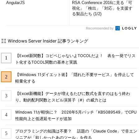
AngularJS
RSA Conference 2016に見る「可
改良以外での大きな違いと
視化」「検出」「対応」を支援す
しては、同時に複数のファ
る製品たち (1/2)
イアウォール・プロファイ
ルが利用可能になった点が
Recommended by
挙げられる。次はこれにつ
いてみていこう。
Windows Server Insider 記事ランキング
« 前の回へ
【Excel新関数】コピペじゃないよTOCOLだよ！ 表を一発でリス
ト化するTOCOL関数の基本と実践
Windows XPから
【Windows 11ダイエット術】「隠れた不要サービス」を停止して
Windows 7への移行ノウ
軽量化する
ハウを知りたい！なら
【Excel新機能】データが増えるたびに数式を直すのはもう終わ
XP→Win7移行支援記事集
り。動的配列関数とスピル演算子（#）の威力とは
ファイアウ
Windows 11が軽快に？ 2026年5月パッチ「KB5089549」でCPU
性能向上と低遅延モードが追加
ォール・プ
ロファイル
プログラミングの知識は不要？ 話題の「Claude Code」で非エン
ジニアが「欲しかったあのツール」を作る