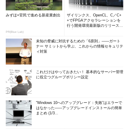
いる。なお
Windows Server
みずほ×官民で進める新産業創出
2008 R2ではRRAS
ザイリンクス、OpenCL、C／C+
によるパケット・
+でFPGAアクセラレーションを
フィルタも利用可
行う開発環境最新版のリリースを
能
発表
PR(Blue Lab)
フィルタ
Windows Vista／
未知の脅威に対抗するための「6原則」――ガート
機能
Windows Server
ナー サミットから学ぶ、これからの情報セキュリテ
2008のセキュリテ
ィ対策
ィが強化された
Windowsファイア
ウォールとほぼ同
じ
これだけはやっておきたい！ 基本的なサーバー管理
に役立つグループポリシー設定
フィルタ
Windows Vista／
条件
Windows Server
2008のセキュリテ
ィが強化された
Windowsファイア
“Windows 10へのアップグレード：失敗”はエラーで
ウォールとほぼ同
はなかった――アップグレードインストールの簡単
じ
まとめ (1/3...
ログ機能
Windows Vista／
Windows Server
2008のセキュリテ