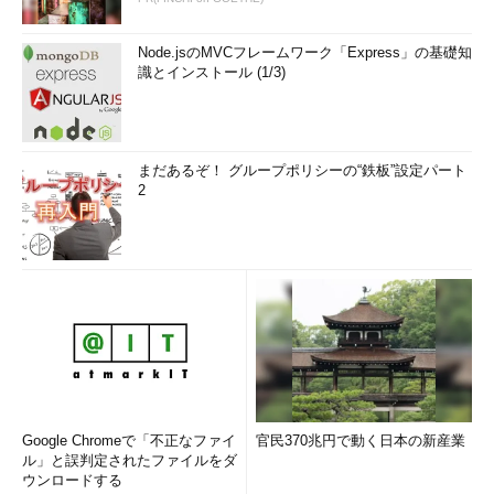
タのみの接続許可
ログ機能
テキスト・ログの
Node.jsのMVCフレームワーク「Express」の基礎知
出力が可能。プロ
識とインストール (1/3)
ファイルごとに別
のログ・ファイル
を設定可能。拒否
ログ／許可ログの
両方を記録可能
まだあるぞ！ グループポリシーの“鉄板”設定パート
ファイア
「ドメイン・プロ
2
ウォー
ファイル」と「プ
ル・プロ
ライベート・プロ
ファイル
ファイル」「パブ
リック・プロファ
イル」の3種類。状
況に応じてどれか1
つが適用される
Active
可能
Directory
のグルー
プ・ポリ
シーによ
Google Chromeで「不正なファイ
官民370兆円で動く日本の新産業
る制御
ル」と誤判定されたファイルをダ
ウンロードする
netshコ
可能。Windowsフ