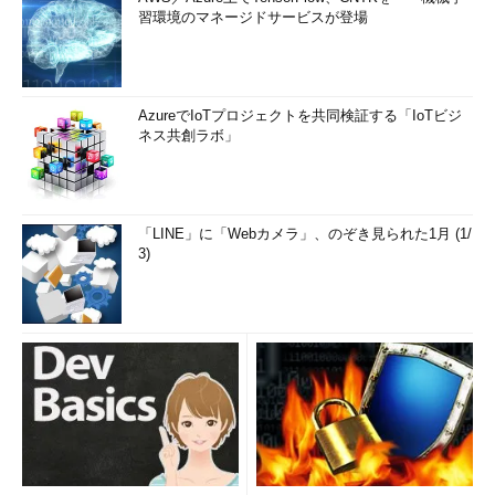
Server 2008 R2のセキュリ
習環境のマネージドサービスが登場
ティが強化されたWindows
ファイアウォールは、従来
のWindows Vista／
Windows Server 2008のも
AzureでIoTプロジェクトを共同検証する「IoTビジ
のと名称は同じであり、そ
ネス共創ラボ」
の機能や使い方もほぼ同じ
である。違いは、
BranchCacheや
DirectAccess（今後解説予
「LINE」に「Webカメラ」、のぞき見られた1月 (1/
3)
定）など、新しい機能に対
するファイアウォール・ル
ールの追加、netshコマンド
などにおけるオプション・
パラメータの追加、ファイ
アウォール管理ツールの改
良などであり、外見的には
大きな違いはない。
ルールの追加やツールの