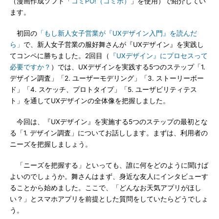
（漫画作成ソフト「
コミPO!（コミポ）
」を使用）で紹介してい
ます。
初回の
「もし新人女子営業が『UXデザイン入門』を読んだ
ら」
で、新人女子営業の服好舞さんが『UXデザイン』を実践し
てコンペに勝ちました。2回目（
『UXデザイン』にプロセスって
必要ですか？
）では、UXデザインを実践する5つのステップ「1.
デザイン調査」「2. ユーザーモデリング」「3. ストーリーボー
ド」「4. スケッチ、プロトタイプ」「5. ユーザビリティテス
ト」を通してUXデザインの全体像を把握しました。
今回は、『UXデザイン』を実施する5つのステップの最初とな
る「1. デザイン調査」についてお話しします。まずは、利用者の
ニーズを把握しましょう。
「ニーズを把握する」といっても、誰に何をどのように聞けば
よいのでしょうか。舞さんはまず、身近な友人にインタビューす
ることから始めました。ここで、「どんなお天気アプリがほし
い？」とスマホアプリを前提とした質問をしていたらどうでしょ
う。