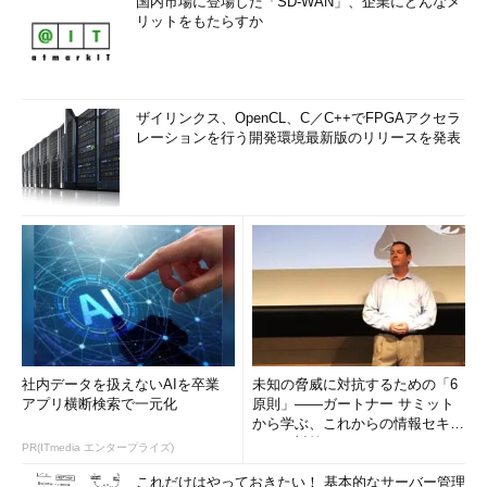
国内市場に登場した「SD-WAN」、企業にどんなメ
リットをもたらすか
ザイリンクス、OpenCL、C／C++でFPGAアクセラ
レーションを行う開発環境最新版のリリースを発表
社内データを扱えないAIを卒業
未知の脅威に対抗するための「6
アプリ横断検索で一元化
原則」――ガートナー サミット
から学ぶ、これからの情報セキュ
リティ対策
PR(ITmedia エンタープライズ)
これだけはやっておきたい！ 基本的なサーバー管理