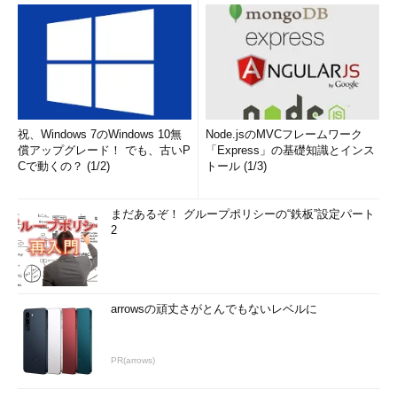
祝、Windows 7のWindows 10無
Node.jsのMVCフレームワーク
償アップグレード！ でも、古いP
「Express」の基礎知識とインス
Cで動くの？ (1/2)
トール (1/3)
まだあるぞ！ グループポリシーの“鉄板”設定パート
2
arrowsの頑丈さがとんでもないレベルに
PR(arrows)