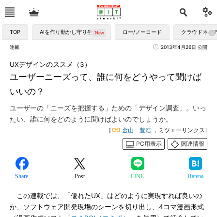
TOP
AIを作り動かし守り生かす
ロー/ノーコード
クラウドネイ
連載
2013年4月26日 公開
UXデザインのススメ（3）
ユーザーニーズって、誰に何をどうやって聞けば
いいの？
ユーザーの「ニーズを把握する」ための「デザイン調査」。いっ
たい、誰に何をどのように聞けばよいのでしょうか。
[
金山 豊浩
，ミツエーリンクス]
PC用表示
関連情報
Share
Post
LINE
Hatena
この連載では、「優れたUX」はどのように実現すれば良いの
か、ソフトウェア開発現場のシーンを切り出し、4コマ漫画形式