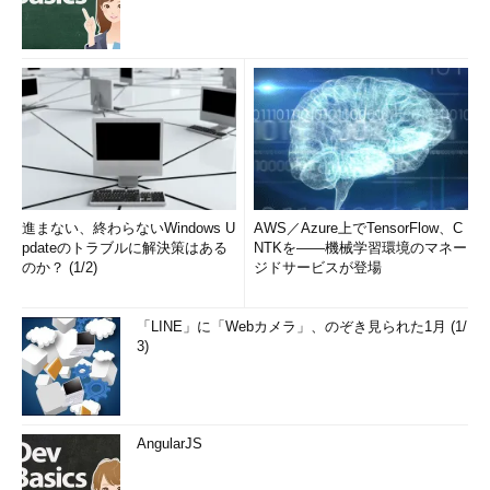
進まない、終わらないWindows U
AWS／Azure上でTensorFlow、C
pdateのトラブルに解決策はある
NTKを――機械学習環境のマネー
のか？ (1/2)
ジドサービスが登場
「LINE」に「Webカメラ」、のぞき見られた1月 (1/
3)
AngularJS