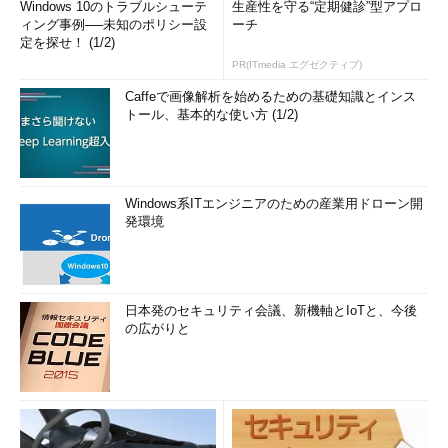
Windows 10のトラブルシューテ
生産性を守る“定期健診”型アプロ
ィング事例──未知のポリシー設
ーチ
定を探せ！ (1/2)
PR(ITmedia エグゼクティブ)
Caffeで画像解析を始めるための基礎知識とインス
トール、基本的な使い方 (1/2)
Windows系ITエンジニアのための産業用ドローン開
発環境
日本発のセキュリティ会議、新機軸とIoTと、今後
の広がりと