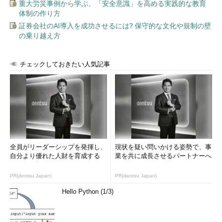
重大労災事例から学ぶ、「安全意識」を高める実践的な教育
体制の作り方
証券会社のAI導入を成功させるには? 保守的な文化や規制の壁
の乗り越え方
チェックしておきたい人気記事
全員がリーダーシップを発揮し、
現状を疑い問いかける姿勢で、事
自分より優れた人財を育成する
業を共に成長させるパートナーへ
PR(dentsu Japan)
PR(dentsu Japan)
Hello Python (1/3)