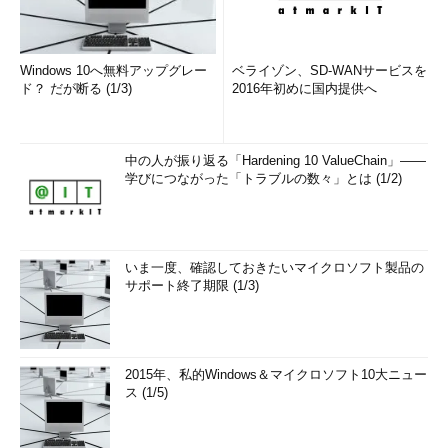
スライドショー
背景のスライドショーにおいて画像を「シャッフル」して表
のシャッフル機
示できる
能
Cortana（コル
音声認識などを使ったパーソナルアシスタント機能Cortana
Windows 10へ無料アップグレー
ベライゾン、SD-WANサービスを
タナ）の実装
が日本語対応し、日本語で指示を出せるようになった
ド？ だが断る (1/3)
2016年初めに国内提供へ
EdgeのHTML5
EdgeがサポートするHTML5の機能スコアが大幅に改善され
サポートが改善
た
中の人が振り返る「Hardening 10 ValueChain」――
Edgeのタブプ
タブの上にマウスをかざすと、そのタブの縮小プレビューが
学びにつながった「トラブルの数々」とは (1/2)
レビュー
表示されるようになった
Edgeのお気に
他のWindows 10／Edgeとお気に入りデータやリーディン
入りやリーディ
グリストなどのデータを同期できるようになった
ングリストの同
（Microsoftアカウント必須）
期
いま一度、確認しておきたいマイクロソフト製品の
サポート終了期限 (1/3)
Edgeによる動
Edgeを使って動画や音声、画像などをMiracastで送信でき
画や映像の
る
Miracast送信
環境変数の編集
環境変数にファイルやフォルダーへのパスを簡単にセットで
機能
きるようになった。Path環境変数の場合は、各パス項目の
2015年、私的Windows＆マイクロソフト10大ニュー
順番を自由に変更できるようになった
ス (1/5)
メモリ管理機能
メモリが不足してくると、使用していないメモリ領域を（デ
の改善
ィスクに書き出すのではなく）圧縮して空きを作り、より多