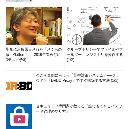
くのアプリを実行できるようにする
SkypeのOSへ
Skype機能がOSに統合され、アプリを起動していないとき
の統合
でもクイック返信で応答したり、メッセージングアプリで
Skypeユーザーとチャットしたりできる
Windows 7／8
Windows 7／8／8.1のプロダクトキーを使ってWindows 10
／8.1のプロダク
ビルド10586を新規インストールできる（2016年7月ま
トキーによる新
で）。いったんWindows 7／8／8.1をインストールしてから
規インストール
Windows 10にアップグレードするという手順を踏む必要は
のサポート
ない
聖夜にお披露目された「さくらの
グループポリシーでファイルやフ
IoT Platform」、2016年春めどに
ォルダー、レジストリを操作する
プロダクトキー
［設定］アプリの［更新とセキュリティ］－［ライセンス認
βテスト予定
(1/2)
の末尾表示
証］において、プロダクトキーの末尾5桁が表示されるよう
になったため、どのキーを利用しているかを把握しやすくな
った
今こそ真剣に考える「災害対策システム」──クラ
ネストした
Hyper-Vの仮想マシン上でさらにHyper-Vを利用するOSを利
ウドと「DRBD Proxy」ですぐ構築する方法 (1/3)
Hyper-Vサポー
用できる。ただしネストできるのはWindows 10（および次
ト
期Windows Server 2016）のHyper-Vのみ（他の仮想環境は
利用できない）
アプリのC:以外
アプリをドライブC:以外にインストールしたり、すでにイン
セキュリティ専門家が教える「誰でもできるパスワ
のへのインスト
ストールされているアプリをC:以外へ移動させたりできる
ード管理のやり方」
ール
（プレインストールアプリは移動不可）
Windows 10のビルド10240からビルド10586での主な変更点／追加機能