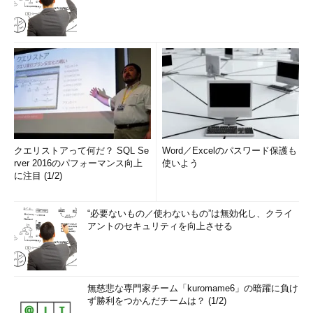
くらか問題が発生したようである。ビルド10586は当初11月13日
に配布が開始されたが、一部に問題があることが分かったため、
一時的に配布を停止していた。その後対策を施して、現在では修
正されたバージョンがリリースされている（次の記事参照）。
「
Windows 10の11月の更新プログラム（1511）が復活 問
題修正で
」（ITmediaニュース）
これ以外にも、デバイスドライバーやアプリケーションの互換
クエリストアって何だ？ SQL Se
Word／Excelのパスワード保護も
性の問題などで、アップデートがうまくいかなかったり、アップ
rver 2016のパフォーマンス向上
使いよう
デート前の設定が一部なくなったりといった問題が起こったよう
に注目 (1/2)
である。
“必要ないもの／使わないもの”は無効化し、クライ
Windows 10の最初のリリース（ビルド10240）のころは、
アントのセキュリティを向上させる
Windows 10向けのデバイスドライバーが不足していたので、代
わりにWindows 7用のドライバーをインストールして利用してい
たこともあるようだが、今となっては逆にそれらの古いドライバ
ーが障害の原因となっていることもある。古いドライバーで問題
無慈悲な専門家チーム「kuromame6」の暗躍に負け
が発生している場合はデバイスマネージャーでそれらを削除し、
ず勝利をつかんだチームは？ (1/2)