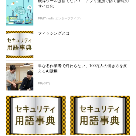
既存ツールは捨てない！ アプリ連携で防ぐ情報の
サイロ化
PR(ITmedia エンタープライズ)
フィッシングとは
Windows 10の新ビルドへの更新を延期するオプション
これは［設定］－［更新とセキュリティ］－［Windows Up
date］－［詳細オプション］をクリックすると表示される画
面。デフォルトでは、Windows 10の新ビルドへの更新は自
単なる作業者で終わらない、100万人の働き方を変
動的に行われるようになっている。
えるAI活用
（1）
このオプションをオンにしておくと、新ビルドへの
更新を何カ月か延期できる。ただし、延期する具体的な日時
PR(＠IT)
は指定できないし、いつまでも延期できるわけでもない。ま
た、このオプションはWindows 10 Homeでは表示されな
い。
Windows Updateが正しく設定されていると、次のように
「Windows 10 XXXXX、バージョン 1511、10586 にアップグレー
ド。」という更新プログラムが配布されているはずである。これ