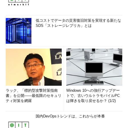
代わりにWindows 10に最初から用意されているドライバーをイ
ンストールさせると問題が解決する、という例もあるようだ。
なお、ビルド10586がリリースされてからも、これに対する累
低コストでデータの災害復旧対策を実現する新たな
積的な修正プログラムがWindows Updateでいくつかリリースさ
SDS「ストレージレプリカ」とは
れ、目立つ不具合はほぼ解消されているようである。原稿執筆時
点（2015年12月8日）では、最新のパッチまで当てるとビルド番
号は「10586.17」になる。
このようにリリースされたばかりの新ビルドには問題が残って
いる可能性が高いので、万全を期すのなら、今後もすぐにアップ
デートするのではなく、しばらく様子を見るようにするとよいだ
ろう。
ビルド10240からビルド10586での変更点
ラック、「標的型攻撃対策指南
Windows 10への強行アップデー
書」を公開――最低限のセキュリ
トで、古いウルトラモバイルPC
それではWindows 10のビルド10240からビルド10586での変更
ティ対策を網羅
は輝きを取り戻せるか？ (1/2)
点についてまとめておく。変更点の概要については以下のページ
も参照していただきたい。
国内DevOpsトレンドは、これからが本番
「
Windows 10 初のメジャー アップデートを本日公開
」