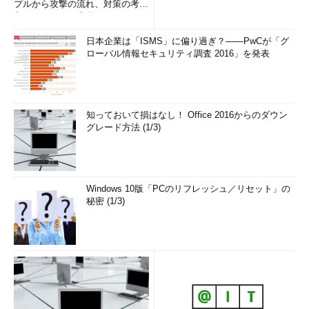
プルから攻撃の流れ、対策の考え
スクトップ）機
く［左にスナップ］と［右にスナップ］が追加された
方まで、もう一度分かりやすく
能のリファイン
解...
日本企業は「ISMS」に偏り過ぎ？――PwCが「グ
タブレットモー
タブレットモードで左右2画面表示している場合、3つ目の
ローバル情報セキュリティ調査 2016」を発表
ドでのアプリの
アプリを開こうとすると左右どちらに開くか、それとも全体
操作性改善
表示させるかを簡単に選択できる機能を追加
ロック画面の
Windowsスポットライトとは、ロック画面の画像をインタ
Windowsスポ
ーネットなどから動的にダウンロードしてくる機能。これが
ットライト機能
Windows 10 Home以外でも利用可能になった（Windows
知っておいて損はなし！ Office 2016からのダウン
10 Homeでは以前から利用できた機能）
グレード方法 (1/3)
サインイン画面
サインイン画面にWindowsの背景画像を表示するか、単色
の背景の変更機
表示させるかを選択できるようになった
能
アクションセン
アクションセンターに［表示］ボタンが追加された。従来は
Windows 10版「PCのリフレッシュ／リセット」の
ターの［表示］
［Windows］＋［P］キーで呼び出していたマルチディスプ
秘密 (1/3)
ボタン
レー設定の切り替えがアクションセンターからすぐに行える
ようになった
ウィンドウのタ
アクティブウィンドウのタスクバーなどに色が付けられ、ど
イトルバーなど
のウィンドウがアクティブであるかがすぐに分かるようにな
への着色
った。Windows 10 ビルド10240ではどのウィンドウもタイ
トルバーの色が同じで、ウィンドウがアクティブかどうかが
判別しづらかった