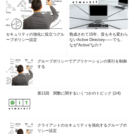
トに失敗する場合も含む）、Windows 10ビルド10586のインスト
ール用メディアを使ってアップデートしてもよい。具体的な方法
については以下のTIPS記事を参照のこと。このツールでダウン
ロードできるOSイメージは、すでにビルド10586版になってい
る。
セキュリティの強化に役立つグル
熟成されて15年、昔も今も変わら
ープポリシー設定
ないActive Directory――でも、
なぜ“Active”なの？
TIPS「
Window 10のダウンロード ツールでWindow 10イン
ストール用のUSBメモリを作る
」
TIPS「
Windows 10 のダウンロード ツール
」（マイクロソ
グループポリシーでアプリケーションの実行を制御
する
フト）
このツールを使ってISOイメージをダウンロードし、そのまま
Windows 10上でマウントしてセットアップを実行すればよい。
第11回 関数に関するいくつかのトピック (1/4)
デフォルトで、ユーザー設定やアプリなどを引き継ぎつつ、新ビ
ルドに更新される。
アップデートに失敗する場合は？
クライアントのセキュリティを強化するグループポ
新ビルドの開発はInsider Previewプログラムを通じて非常に多
リシー設定
くのベータテスターに配布してテストされていたが、それでもい