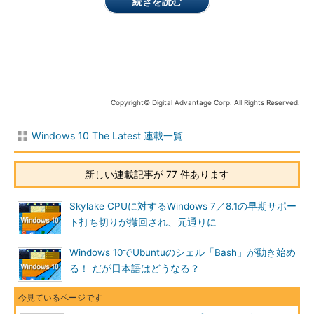
続きを読む
Windows 10バージョン1511（ビルド10586）
2015年7月にリリースされたWindows 10はビルド10240だ
った。その後、機能強化や不具合修正などが行われ、一般向
けの最初のメジャーアップデートとしてバージョン1511（ビ
ルド10586）がリリースされた。ビルド番号の末尾に付いて
いる「.17」は、ビルド10586に対してすでにいくつかのパッ
チがリリースされていることを表している。
Copyright© Digital Advantage Corp. All Rights Reserved.
Windows 10新ビルドの導入
Windows 10 The Latest 連載一覧
2015年7月の正式リリース後も、開発途中のビルドはInsider
新しい連載記事が 77 件あります
Previewプログラム（開発者向けのテストプログラム）を通じて
何度もリリースされていた。一方、一般のWindows 10ユーザー
Skylake CPUに対するWindows 7／8.1の早期サポー
にとっては、このビルド10586が最初のメジャーなアップデート
ト打ち切りが撤回され、元通りに
となる。今後はこのような更新が年に何度か発生することになる
ので、今から慣れておこう。
Windows 10でUbuntuのシェル「Bash」が動き始め
る！ だが日本語はどうなる？
Windows 10の更新版はWindows Updateを通じて提供される
ため、通常のセキュリティパッチやService Packなどと同様に適
用しておけばよいと考えがちだ。しかし、OSそのものが大幅に