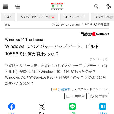
TOP
AIを作り動かし守り生かす
ロー/ノーコード
クラウドネイ
2022年4月15日 更新
連載
2015年12月9日 公開
Windows 10 The Latest
Windows 10のメジャーアップデート、ビルド
10586では何が変わった？
（1/2 ページ）
正式版のリリース後、わずか4カ月でメジャーアップデート（新
ビルド）が提供されたWindows 10。何が変わったのか？
Windows 7などのService Packと何が違うのか？ どのように対
処すべきなのか？
[
打越浩幸
，デジタルアドバンテージ]
PC用表示
関連情報
Share
Post
LINE
Hatena