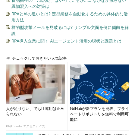
食品衛生の「7S活動」はやっているが...... なかなか減らない
行うようにしたい（何かトラブルが起こると、その後しばらく使
異物混入への対策は
えなくなる可能性が高いため）。
RPAとAIの違いとは? 定型業務を自動化するための具体的な活
用方法
Windows Updateによる新ビルドへのアップデート
標的型攻撃メールを見破るには? サンプル文面を例に傾向を解
説
Windows 10 Pro／HomeでWindows Updateを自動的に適用す
RPA導入企業に聞く AIエージェント活用の現状と課題とは
るようにしている場合、すでに先月から新ビルドへの更新プログ
ラムが配布されているはずである（Enterpriseは対象外）。まだ
配布されていない場合は、Windows Updateの詳細オプションで
チェックしておきたい人気記事
［アップグレードを延期する］にチェックが入っていないかどう
かなどを確認すること。
人が足りない、でもIT運用は止め
GitHubが新プランを発表、プライ
られない
ベートリポジトリを無料で利用可
能に
PR(ITmedia エグゼクティブ)