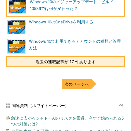
Windows 10のメジャーアップデート、ビルド
更新されるため、いくらか勝手が異なる点がある。
10586では何が変わった？
単なるセキュリティパッチと違うのは、アップデートの前後で
Windows 10のOneDriveを利用する
OSの機能などが変更され、以前と同じように使えなくなること
があるところだ。ほとんどの場合は使い勝手がよくなることの方
が多いが、時々設定画面やボタンなどのレイアウトが変更された
Windows 10で利用できるアカウントの種類と管理
り、（ボタンやラベルなどの）名前や場所、機能などが変更され
方法
ることがある。企業内でマニュアルなどを作成している場合は、
どのバージョンを利用しているのか、特に注意が必要だろう。
過去の連載記事が 17 件あります
また新バージョンへのアップデート作業は、いくつかのファイ
ルを置き換えるという“軽い”ものではなく、どちらかというと、
以前のユーザー環境を引き継いだまま新規アップグレードインス
次のページへ
トールしているような感じである。アップデート作業には短くて
も数十分の時間がかかり（最初にWindows 10をインストールし
た時と同じくらいだと考えればよい）、その間は通常の作業が全
関連資料（ホワイトペーパー）
PR
くできない。また、うまく引き継げなくて、アップデート後に設
定が変わってしまったり、手作業でいくらか再設定作業などが必
急速に広がるシャドーAIのリスクを回避、今すぐ始められる5
要になったり、などという事例もいくつか報告されている。なの
つの対策とは?
で、アップデート作業を行う場合は、時間的な余裕のあるときに