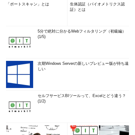
をインストールするとビルド10586にアップデートできる。
「ポートスキャン」とは
生体認証（バイオメトリクス認
証）とは
5分で絶対に分かるWebフィルタリング（初級編）
(1/5)
次期Windows Serverの新しいプレビュー版が待ち遠
しい
ビルド10586へ更新するための更新プログラム
これは［設定］－［更新とセキュリティ］－［Windows Up
date］の画面。
（1）
これがWindows Update経由で配布されたビルド10
セルフサービスBIツールって、Excelとどう違う？
586へ更新するための更新プログラム。この後何度かの再起
(1/2)
動を経て新ビルドへアップデートされる。
インストールメディアを使ってインストールする
Windows Updateでアップデートできない場合は（アップデー