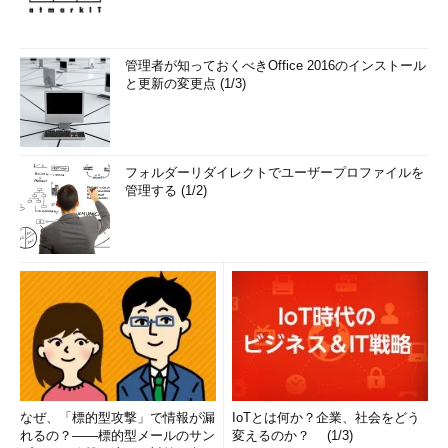
（Japan Windows Blog）
管理者が知っておくべきOffice 2016のインストール
新機能
内容
と更新の変更点 (1/3)
スタート画面の
・スタート画面のタイル数を増加させた。グループごとに、
デザインのリフ
中サイズタイルで3つ分までの幅だったのが、4つ分まで拡
ァイン
大できるようになった（「
Windows 7ユーザーのための、
Windows 10スタート画面の使い方
」参照）
フォルダーリダイレクトでユーザープロファイルを
・スタート画面のフォントサイズなどを調節して、見やすく
管理する (1/2)
した
・タイルを右クリックしたときのサブメニューが改善され、
新項目として、ストアページへジャンプする［評価とレビュ
ー］、共有チャームの表示をさせる［共有］が追加された
・［すべてのアプリ］メニューのグループ分けは「数字」
「英字」「カタカナ」「漢字」のみだったが、新ビルドでは
「あ」「い」「う」……など、漢字の「読み」に基づいた分
類に変更された
・クイックアクセスメニュー（［Windows］＋［X］キー）
のデザインが更新されて見やすくなった
アイコンデザイ
デバイスマネージャーやレジストリエディターなどのアイコ
ンのリファイン
ンのデザインを刷新
なぜ、「標的型攻撃」で情報が漏
IoTとは何か？企業、社会をどう
タスクビュー
タスクビューでアプリに対して可能な操作は［閉じる］と
れるの？――標的型メールのサン
変えるのか？ (1/3)
（仮想マルチデ
（他の仮想デスクトップへの）［移動］だけだったが、新し