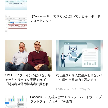
【Windows 10】できる人は知っているキーボード
ショートカット
CI/CDパイプラインを妨げない形
なぜ生成AI導入に踏み切れない？
でセキュリティを実現すれば、
生産性と組織力を高める鍵
「開発者や運用担当者に嫌われな
いWAF」は可能か
PR(ITmedia エンタープライズ)
Faceook、AI処理向けのモジュラーハードウェアプ
ラットフォームとASICを発表