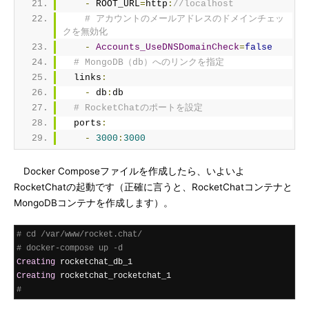
-
 ROOT_URL
=
http
:
//localhost
# アカウントのメールアドレスのドメインチェッ
クを無効化
-
Accounts_UseDNSDomainCheck
=
false
# MongoDB（db）へのリンクを指定
  links
:
-
 db
:
db
# RocketChatのポートを設定
  ports
:
-
3000
:
3000
Docker Composeファイルを作成したら、いよいよ
RocketChatの起動です（正確に言うと、RocketChatコンテナと
MongoDBコンテナを作成します）。
# cd /var/www/rocket.chat/
# docker-compose up -d
Creating
Creating
#