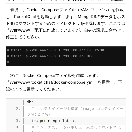
最後に、Docker Composeファイル（YAMLファイル）を作成
し、RocketChatを起動します。まず、MongoDBのデータをホス
ト側にマウントするためのディレクトリを作成します。ここでは
「/var/www/」配下に作成していますが、自身の環境に合わせて
修正してください。
# mkdir -p /var/www/rocket.chat/data/runtime/db
# mkdir -p /var/www/rocket.chat/data/dump
#
次に、Docker Composeファイルを作成します。
「/var/www/rocket.chat/docker-compose.yml」を用意し、下
記のように更新してください。
db
:
# コンテナイメージを指定（image:コンテナイメー
ジ名:タグ名）
  image
:
 mongo
:
latest
# コンテナのデータをボリュームとしてホストOSに