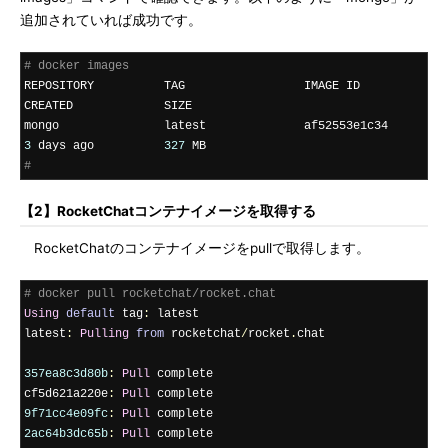
追加されていれば成功です。
# docker images
REPOSITORY          TAG                 IMAGE ID            
CREATED             SIZE

mongo               latest              af52553e1c34        
3
 days ago          
327
#
【2】RocketChatコンテナイメージを取得する
RocketChatのコンテナイメージをpullで取得します。
# docker pull rocketchat/rocket.chat
Using
default
 tag
:
 latest

latest
:
Pulling
from
 rocketchat
/
rocket
.
chat

357ea8c3d80b
:
Pull
 complete

cf5d621a220e
:
Pull
9f71cc4e09fc
:
Pull
2ac64b3dc65b
:
Pull