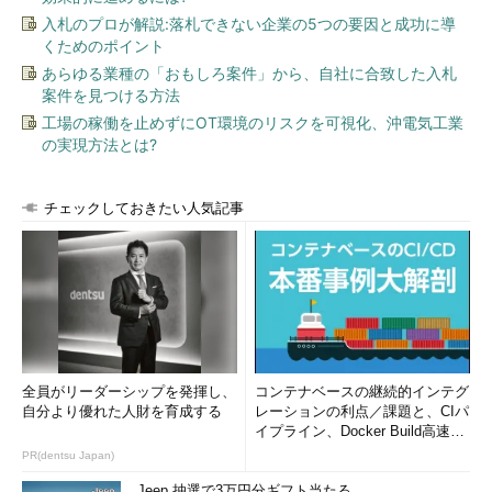
入札のプロが解説:落札できない企業の5つの要因と成功に導
くためのポイント
あらゆる業種の「おもしろ案件」から、自社に合致した入札
案件を見つける方法
工場の稼働を止めずにOT環境のリスクを可視化、沖電気工業
の実現方法とは?
チェックしておきたい人気記事
全員がリーダーシップを発揮し、
コンテナベースの継続的インテグ
自分より優れた人財を育成する
レーションの利点／課題と、CIパ
イプライン、Docker Build高速化
のコツ (1/2...
PR(dentsu Japan)
Jeep 抽選で3万円分ギフト当たる