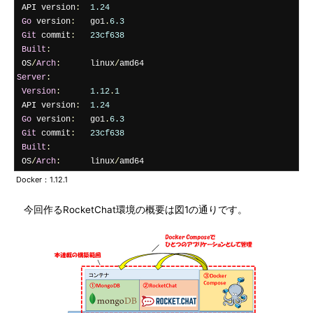
 API version
:
1.24
Go
 version
:
   go1
.
6.3
Git
 commit
:
23cf638
Built
:
 OS
/
Arch
:
      linux
/
Server
:
Version
:
1.12
.
1
 API version
:
1.24
Go
 version
:
   go1
.
6.3
Git
 commit
:
23cf638
Built
:
 OS
/
Arch
:
      linux
/
amd64
Docker：1.12.1
今回作るRocketChat環境の概要は図1の通りです。