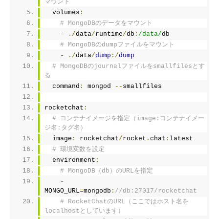
マウント
  volumes
:
# MongoDBのデータをマウント
-
./
data
/
runtime
/
db
:
/data/
db
# MongoDBのdumpファイルをマウント
-
./
data
/
dump
:/
dump
# MongoDBのjournalファイルをsmallfilesとす
る
  command
:
 mongod 
--
smallfiles
rocketchat
:
# コンテナイメージを指定（image:コンテナイメー
ジ名:タグ名）
  image
:
 rocketchat
/
rocket
.
chat
:
latest
# 環境変数を設定
  environment
:
# MongoDB（db）のURLを指定
-
MONGO_URL
=
mongodb
:
//db:27017/rocketchat
# RocketChatのURL（ここではホスト名を
localhostとしています）