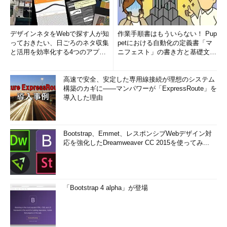
デザインネタをWebで探す人が知
作業手順書はもういらない！ Pup
っておきたい、日ごろのネタ収集
petにおける自動化の定義書「マ
と活用を効率化する4つのアプリ
ニフェスト」の書き方と基礎文法
(1/3)
まとめ (1/5)
高速で安全、安定した専用線接続が理想のシステム
構築のカギに――マンパワーが「ExpressRoute」を
導入した理由
Bootstrap、Emmet、レスポンシブWebデザイン対
応を強化したDreamweaver CC 2015を使ってみ...
「Bootstrap 4 alpha」が登場