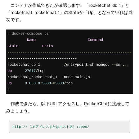
コンテナが作成できたか確認します。「rocketchat_db_1」と
「rocketchat_rocketchat_1」のStateが「Up」となっていれば成
功です。
# docker-compose ps
Name
Command
State
Ports
---------------------------------------------------------
--------------------------------
rocketchat_db_1           
/
entrypoint
.
sh mongod 
--
sm 
...
Up
27017
/
tcp

rocketchat_rocketchat_1   node main
.
js                     
Up
0.0
.
0.0
:
3000
->
3000
/
#
作成できたら、以下URLアクセスし、RocketChatに接続して
みましょう。