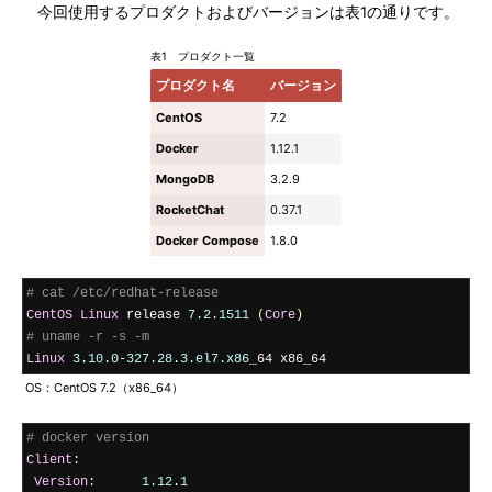
今回使用するプロダクトおよびバージョンは表1の通りです。
表1 プロダクト一覧
プロダクト名
バージョン
CentOS
7.2
Docker
1.12.1
MongoDB
3.2.9
RocketChat
0.37.1
Docker Compose
1.8.0
# cat /etc/redhat-release
CentOS
Linux
 release 
7.2
.
1511
(
Core
)
# uname -r -s -m
Linux
3.10
.
0
-
327.28
.
3.el7.x86
_64 x86_64
OS：CentOS 7.2（x86_64）
# docker version
Client
:
Version
:
1.12
.
1