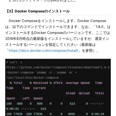
2つのコンテナイメージがpullされました。
【3】Docker Composeのインストール
Docker Composeをインストールします。Docker Compose
は、以下のコマンドでインストールできます。なお、「1.8.0」は
インストールするDocker Composeのバージョンです。ここでは
2016年8月時点の最新版をインストールしていますが、適宜イン
ストールするバージョンを指定してください（最新版は
「
https://docs.docker.com/compose/install/
」を参照）。
# curl -L 
https://github.com/docker/compose/releases/download/1.8.0
/docker-compose-`uname -s`-`uname -m` > 
/usr/local/bin/docker-compose
%
Total
%
Received
%
Xferd
Average
Speed
Time
Time
Time
Current
Dload
Upload
Total
Spent
Left
Speed
100
600
0
600
0
0
522
0
--:--:--
0
:
00
:
01
--:--:--
523
100
7783k
100
7783k
0
0
405k
0
0
:
00
:
19