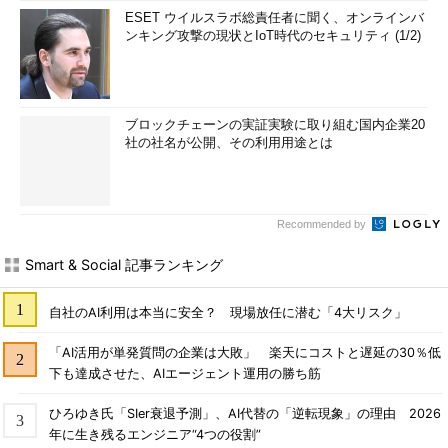
ESET ウイルスラボ総責任者に聞く、オンラインバ
ンキング攻撃の現状とIoT時代のセキュリティ (1/2)
ブロックチェーンの実証実験に取り組む国内企業20
社の社名が公開、その利用用途とは
Recommended by
Smart & Social 記事ランキング
自社のAI利用は本当に安全？ 現場放任に潜む「4大リスク」
「AI活用が単発質問の企業は大敗」 楽天にコストと遅延の30％低
下も達成させた、AIエージェント運用の勝ち筋
ひろゆき氏「SIer衰退予測」、AI代替の「逆転現象」の理由 2026
年に生き残るエンジニア“4つの役割”