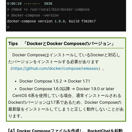
0
:
00
:
19
--:--:--
583k
# chmod +x /usr/local/bin/docker-compose
# docker-compose -version
docker
-
compose version 
1.8
.
0
,
#
Tips 「DockerとDocker Composeのバージョン」
Docker ComposeはインストールしているDockerと対応し
たバージョンをインストールする必要があります
（
https://github.com/docker/compose/releases
）。
Docker Compose 1.5.2 → Docker 1.7.1
Docker Compose 1.6.0以降 → Docker 1.9.0 or later
CentOS 6系を使用している場合、通常インストールされる
Dockerのバージョンは1.7系であるため、Docker Composeの
最新版をインストールしてしまうと正しく動作しないことがあ
ります。
【4】Docker Composeファイルを作成し、RocketChatを起動