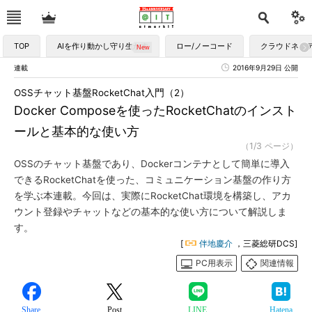
TOP
AIを作り動かし守り生かす
ロー/ノーコード
クラウドネイ
連載
2016年9月29日 公開
OSSチャット基盤RocketChat入門（2）
Docker Composeを使ったRocketChatのインスト
ールと基本的な使い方
（1/3 ページ）
OSSのチャット基盤であり、Dockerコンテナとして簡単に導入
できるRocketChatを使った、コミュニケーション基盤の作り方
を学ぶ本連載。今回は、実際にRocketChat環境を構築し、アカ
ウント登録やチャットなどの基本的な使い方について解説しま
す。
[
伴地慶介
，三菱総研DCS]
PC用表示
関連情報
Share
Post
LINE
Hatena