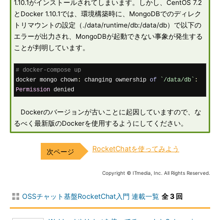
1.10.1がインストールされてしまいます。しかし、CentOS 7.2
とDocker 1.10.1では、環境構築時に、MongoDBでのディレク
トリマウントの設定（./data/runtime/db:/data/db）で以下の
エラーが出力され、MongoDBが起動できない事象が発生する
ことが判明しています。
# docker-compose up
docker mongo chown
:
 changing ownership 
of
`/data/db`
:
Permission
 denied
Dockerのバージョンが古いことに起因していますので、な
るべく最新版のDockerを使用するようにしてください。
RocketChatを使ってみよう
Copyright © ITmedia, Inc. All Rights Reserved.
OSSチャット基盤RocketChat入門 連載一覧
全 3 回