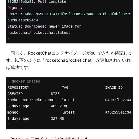
8f252f9e0a81
:
Pull
Digest
:
sha256
:
16da8ab5960101411df99fb99a9a7c4a8c881eb39f8bf53e79
b3cb6ae6c824c9
Status
:
Downloaded
 newer image 
for
rocketchat
/
rocket
.
chat
:
#
同じく、RocketChatコンテナイメージがpullできたか確認しま
す。以下のように「rocketchat/rocket.chat」が追加されていれ
ば成功です。
# docker images
REPOSITORY               TAG                 IMAGE ID            
CREATED             SIZE

rocketchat
/
rocket
.
chat   latest       
3
 days ago          
405.2
 MB

mongo                    late
3
 days ago          
327
#