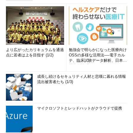
より広がったカリキュラムを通過
勉強会で明らかになった医療向け
点に若者は上を目指す (1/2)
OSSの多様な活用法──電子カル
テ、臨床試験データ解析、日本語
医学用語プラットフォーム、画...
成長し続けるセキュリティ人材と悲嘆に暮れる情報
流出被害者たち (1/3)
マイクロソフトとレッドハットがクラウドで提携