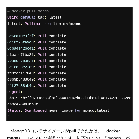
# docker pull mongo
Using
default
 tag
:
 latest

latest
:
Pulling
from
 library
/
mongo

5c68a10e9f3f
:
Pull
0110f95fa9c8
:
Pull
0cba4a42bc41
:
Pull
 complete

a6eafd7fba3f
:
Pull
703d9d7e0e21
:
Pull
6c18d5bc22c9
:
Pull
 complete

fd3fcba178e3
:
Pull
 complete

c8b9b5488049
:
Pull
41f37d58ab4c
:
Pull
Digest
:
sha256
:
beff97308c36f7af664a1d04eb6ed09be1d14c17427065b2ec
Status
:
Downloaded
 newer image 
for
 mongo
:
#
MongoDBコンテナイメージがpullできたかは、「docker
images」コマンドで確認できます。以下のように「mongo」が