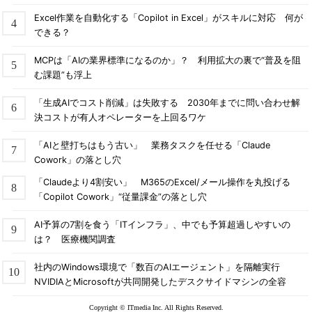
Excel作業を自動化する「Copilot in Excel」がスキルに対応 何が
できる？
MCPは「AIの業界標準になるのか」？ 利用拡大の裏で“普及を阻
む課題”も浮上
「生成AIでコスト削減」は失敗する 2030年までに問い合わせ解
決コストが有人オペレーターを上回るワケ
「AIと壁打ちはもう古い」 業務タスクを任せる「Claude
Cowork」の落とし穴
「Claudeより4割安い」 M365のExcel/メール操作を丸投げる
「Copilot Cowork」“従量課金”の落とし穴
AI予算の7割を食う「ITインフラ」、中でも予算超過しやすいの
は？ 医療機関調査
社内のWindows環境で「数百のAIエージェント」を隔離実行
NVIDIAとMicrosoftが共同開発したデスクサイドマシンの全容
Copyright © ITmedia Inc. All Rights Reserved.