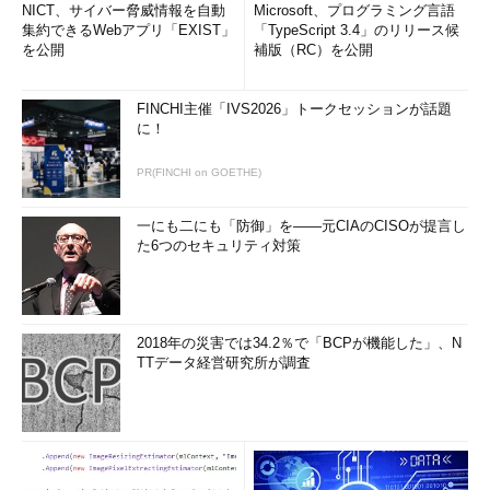
NICT、サイバー脅威情報を自動
Microsoft、プログラミング言語
集約できるWebアプリ「EXIST」
「TypeScript 3.4」のリリース候
を公開
補版（RC）を公開
FINCHI主催「IVS2026」トークセッションが話題
に！
PR(FINCHI on GOETHE)
一にも二にも「防御」を――元CIAのCISOが提言し
た6つのセキュリティ対策
2018年の災害では34.2％で「BCPが機能した」、N
TTデータ経営研究所が調査