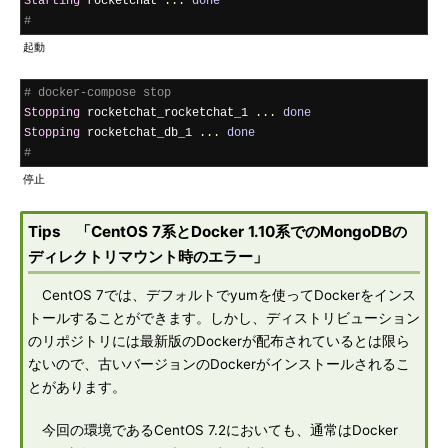
Starting
 rocketchat 
...
done
#
起動
# docker-compose stop
Stopping
 rocketchat_rocketchat_1 
...
done
Stopping
 rocketchat_db_1 
...
done
#
停止
Tips 「CentOS 7系とDocker 1.10系でのMongoDBの
ディレクトリマウント時のエラー」
CentOS 7では、デフォルトでyumを使ってDockerをインス
トールすることができます。しかし、ディストリビューション
のリポジトリには最新版のDockerが配布されているとは限ら
ないので、古いバージョンのDockerがインストールされるこ
とがあります。
今回の環境であるCentOS 7.2においても、通常はDocker