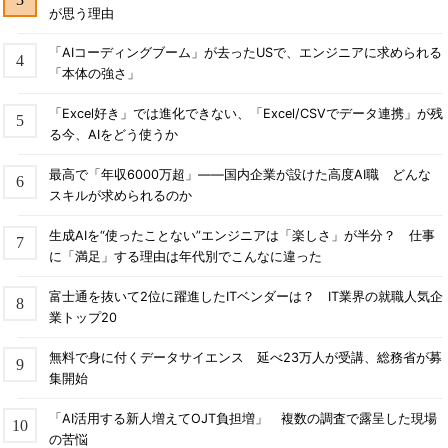
が思う理由
「AIコーディングブーム」が去ったUSで、エンジニアに求められる
「本体の強さ」
「Excel好き」では進化できない、「Excel/CSVでデータ連携」が残
る今、AIをどう使うか
最高で「年収6000万超」――国内企業が設けた高度AI職 どんな
スキルが求められるのか
生成AIを“使ったことない”エンジニアは「楽しさ」が半分？ 仕事
に「満足」する理由は年代別でこんなに違った
富士通を抜いて2位に躍進したITベンダーは？ IT業界の就職人気企
業トップ20
無料で身に付くデータサイエンス 延べ23万人が受講、総務省が募
集開始
「AI活用する新人増えてOJT負担増」 複数の調査で露呈した現場
の苦悩