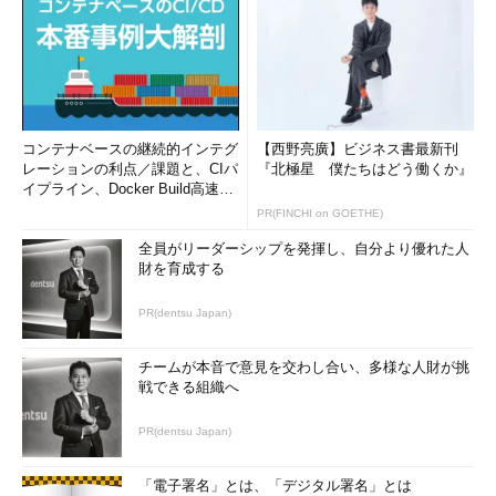
コンテナベースの継続的インテグ
【西野亮廣】ビジネス書最新刊
レーションの利点／課題と、CIパ
『北極星 僕たちはどう働くか』
イプライン、Docker Build高速化
のコツ (1/2...
PR(FINCHI on GOETHE)
全員がリーダーシップを発揮し、自分より優れた人
財を育成する
PR(dentsu Japan)
チームが本音で意見を交わし合い、多様な人財が挑
戦できる組織へ
PR(dentsu Japan)
「電子署名」とは、「デジタル署名」とは