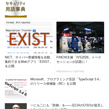
NICT、サイバー脅威情報を自動
FINCHI主催「IVS2026」トーク
集約できるWebアプリ「EXIST」
セッションが話題に！
を公開
PR(FINCHI on GOETHE)
Microsoft、プログラミング言語「TypeScript 3.4」
のリリース候補版（RC）を公開
一にも二にも「防御」を――元CIAのCISOが提言し