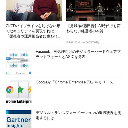
CI/CDパイプラインを妨げない形
【見城徹×藤田晋】AI時代でも変
でセキュリティを実現すれば、
わらない経営者の本質
「開発者や運用担当者に嫌われな
いWAF」は可能か
PR(FINCHI on GOETHE)
Faceook、AI処理向けのモジュラーハードウェアプ
ラットフォームとASICを発表
Googleが「Chrome Enterprise 73」をリリース
デジタルトランスフォーメーションの進捗状況を測
定するには