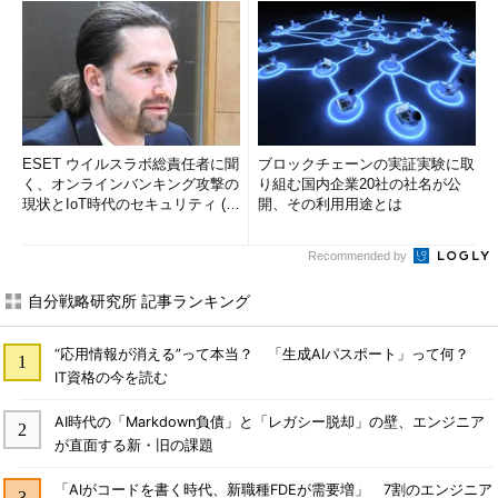
ESET ウイルスラボ総責任者に聞
ブロックチェーンの実証実験に取
く、オンラインバンキング攻撃の
り組む国内企業20社の社名が公
現状とIoT時代のセキュリティ (1/
開、その利用用途とは
2)
Recommended by
自分戦略研究所 記事ランキング
“応用情報が消える”って本当？ 「生成AIパスポート」って何？
IT資格の今を読む
AI時代の「Markdown負債」と「レガシー脱却」の壁、エンジニア
が直面する新・旧の課題
「AIがコードを書く時代、新職種FDEが需要増」 7割のエンジニア