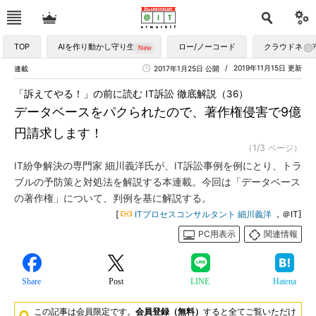
TOP
AIを作り動かし守り生かす
ロー/ノーコード
クラウドネイ
2019年11月15日 更新
連載
2017年1月25日 公開
「訴えてやる！」の前に読む IT訴訟 徹底解説（36）
データベースをパクられたので、著作権侵害で9億
円請求します！
（1/3 ページ）
IT紛争解決の専門家 細川義洋氏が、IT訴訟事例を例にとり、トラ
ブルの予防策と対処法を解説する本連載。今回は「データベース
の著作権」について、判例を基に解説する。
[
ITプロセスコンサルタント 細川義洋
，＠IT]
PC用表示
関連情報
Share
Post
LINE
Hatena
この記事は会員限定です。
会員登録（無料）
すると全てご覧いただけ