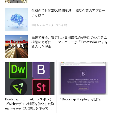
生成AIで月間2000時間削減 成功企業のアプロー
チとは？
PR(ITmedia エンタープライズ)
高速で安全、安定した専用線接続が理想のシステム
構築のカギに――マンパワーが「ExpressRoute」を
導入した理由
Bootstrap、Emmet、レスポンシ
「Bootstrap 4 alpha」が登場
ブWebデザイン対応を強化したDr
eamweaver CC 2015を使って
み...