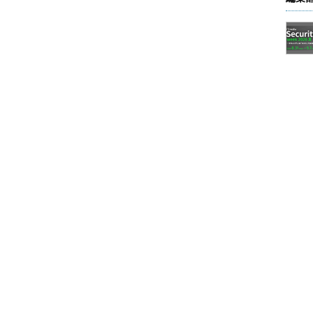
る
認できます。
ニューから［課金］を選択します。
れます。
ないので、月ごとの請求額は未定となっています。
この場合は「無料試用版」サブスクリプション）をクリックして
リックすると、詳細な課金情報を確認できます。