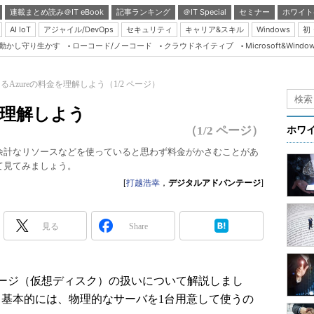
連載まとめ読み＠IT eBook
記事ランキング
＠IT Special
セミナー
ホワイト
AI IoT
アジャイル/DevOps
セキュリティ
キャリア&スキル
Windows
初
り動かし守り生かす
ローコード/ノーコード
クラウドネイティブ
Microsoft&Windo
Server & Storage
HTML5 + UX
るAzureの料金を理解しよう（1/2 ページ）
Smart & Social
を理解しよう
Coding Edge
（1/2 ページ）
ホワ
Java Agile
、余計なリソースなどを使っていると思わず料金がかさむことがあ
Database Expert
いて見てみましょう。
[
打越浩幸
，
デジタルアドバンテージ
]
Linux ＆ OSS
Master of IP Networ
見る
Share
Security & Trust
Test & Tools
ージ（仮想ディスク）の扱いについて解説しまし
Insider.NET
の、基本的には、物理的なサーバを1台用意して使うの
ブログ