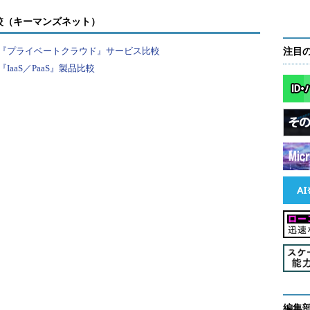
サイズ、ストレージサイズなど）に応じて、コストが変わります。
ズ」。これを選択して仮想マシンを作成しています。
較（キーマンズネット）
月です。
『プライベートクラウド』サービス比較
注目
aaS／PaaS』製品比較
かかったのか、原稿執筆時点での料金を示します。
経過していないので（これは30日経過後の状態。1
分の正式な請求書にはなっていませんが、現時点での
ジの内容は1日ずつ更新されます）。
編集