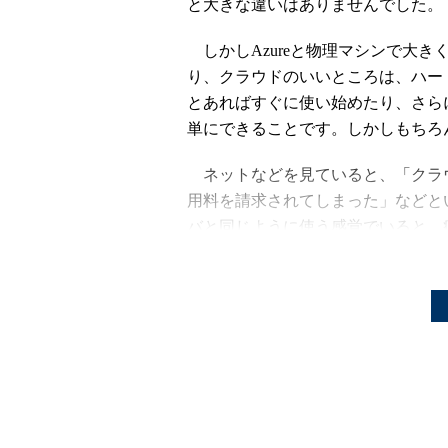
と大きな違いはありませんでした。
しかしAzureと物理マシンで大
り、クラウドのいいところは、ハー
とあればすぐに使い始めたり、さら
単にできることです。しかしもちろ
ネットなどを見ていると、「クラ
用料を請求されてしまった」などと
バと同じように使う感覚でいると、
今回はそんなAzureの課金の仕組
Azureを使い始めて1カ月。
第1回
では、Azureの仮想マシン
ぼずっと動作させ続けてみました。
仮想マシンを新規作成して別のテス