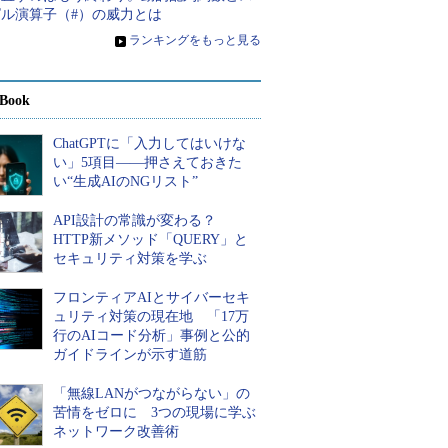
ピル演算子（#）の威力とは
»
ランキングをもっと見る
Book
ChatGPTに「入力してはいけな
い」5項目――押さえておきた
い“生成AIのNGリスト”
API設計の常識が変わる？
HTTP新メソッド「QUERY」と
セキュリティ対策を学ぶ
フロンティアAIとサイバーセキ
ュリティ対策の現在地 「17万
行のAIコード分析」事例と公的
ガイドラインが示す道筋
「無線LANがつながらない」の
苦情をゼロに 3つの現場に学ぶ
ネットワーク改善術