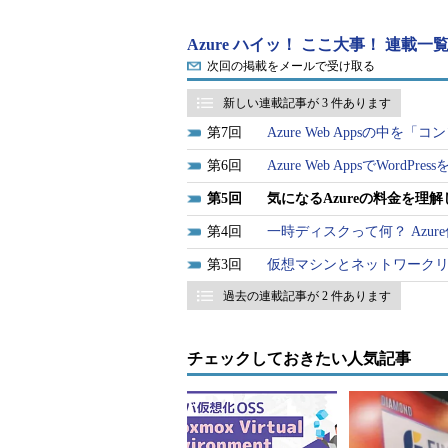
す。そのため、仮想マシン1台だけ
れに近い状態で運用していました。
Azure ハイッ！ ここ大事！ 連載一
次回の掲載をメールで受け取る
気になるのはその料金です。Azu
ービスです。では、仮想マシンを1
新しい連載記事が 3 件あります
になるのでしょうか。
7
Azure Web Appsの中
6
Azure Web AppsでWord
ちなみに、第1回で最初に仮想マシ
のコストが約1万2142円になる
5
気になるAzureの料金を理
」と
Standard
」という、1CPUコア／メ
4
一時ディスクって何？ Azu
した仮想マシンの課金単位である1分当
3
仮想マシンとネットワーク
いう稼働時間をかけた金額です。
過去の連載記事が 2 件あります
チェックしておきたい人気記事