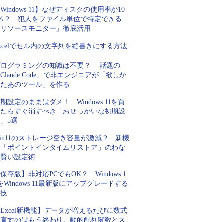
Windows 11】なぜディスクの使用率が10
0％？ 犯人をファイル単位で特定できる
「リソースモニター」徹底活用
xcelでセル内の文字列を縦書きにする方法
プログラミングの知識は不要？ 話題の
Claude Code」で非エンジニアが「欲しか
ったあのツール」を作る
期設定のままはダメ！ Windows 11を買
ったらすぐ消すべき「おせっかいな初期設
」5選
in11のストレージ空き容量が激減？ 新機
能「ポイントインタイムリストア」のわな
と賢い設定術
保存版】非対応PCでもOK？ Windows 1
をWindows 11最新版にアップグレードする
裏技
Excel新機能】データが増えるたびに数式
を直すのはもう終わり。動的配列関数とス