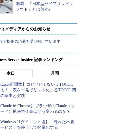
削減、「日本型ハイブリッドク
ラウド」とは何か?
ティメディアからのお知らせ
リア採用の応募を受け付けています
ows Server Insider 記事ランキング
月間
本日
Excel新関数】コピペじゃないよTOCOL
よ！ 表を一発でリスト化するTOCOL関
数の基本と実践
Claude in Chrome】ブラウザのClaude（ク
ロード）拡張で仕事はどう変わるのか？
Windows 11ダイエット術】「隠れた不要
サービス」を停止して軽量化する