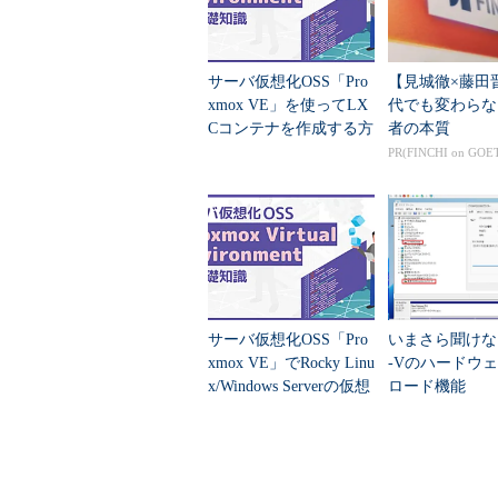
サーバ仮想化OSS「Pro
【見城徹×藤田
xmox VE」を使ってLX
代でも変わらな
Cコンテナを作成する方
者の本質
法
PR(FINCHI on GOE
サーバ仮想化OSS「Pro
いまさら聞けない
xmox VE」でRocky Linu
-Vのハードウ
x/Windows Serverの仮想
ロード機能
マシンを構築する方...
仮想マシンの選択画面