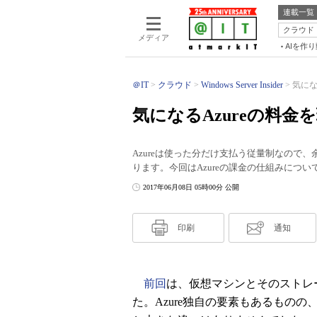
連載一覧
クラウド
メディア
AIを作
＠IT
クラウド
Windows Server Insider
気にな
気になるAzureの料金
Azureは使った分だけ支払う従量制なので
ります。今回はAzureの課金の仕組みにつ
2017年06月08日 05時00分 公開
印刷
通知
前回
は、仮想マシンとそのストレ
た。Azure独自の要素もあるもの