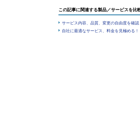
仮想マシンのサイズ（CPUコア数やメモリ
（1）
用意されている仮想マシンの「サイ
この記事に関連する製品／サービスを比
（2）
推定月額コストは、約1万2000円／
サービス内容、品質、変更の自由度を確認
自社に最適なサービス、料金を見極める！『I
この試算に対して、実際にいくら
仮想マシンを作成してからまだ1カ月
カ月にはあと1日足りない）、今月
料金などは確認できます（料金ペー