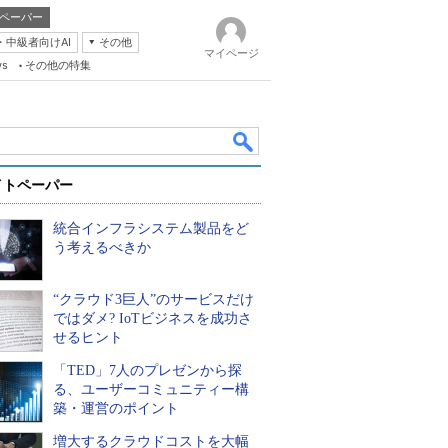
ペーパー
・中級者向けAI
その他
マイページ
ws
その他の特集
イトペーパー
統合インフラシステム製品をど
う考えるべきか
“クラウド3巨人”のサービスだけ
k
ではダメ? IoTビジネスを成功さ
せるヒント
「TED」7人のプレゼンから探
る、ユーザーコミュニティー構
築・運営のポイント
増大するクラウドコストを大幅