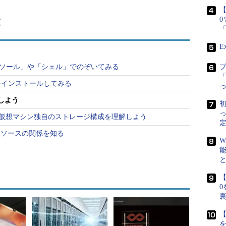
がずっと稼働していたわけではありませんが、ほぼそ
【
覧
reは基本的には使った分だけ料金を払う、従量制のサ
E
カ月間、1台動かし続けるといったい、いくらぐらい
を「コンソール」や「シェル」でのぞいてみる
「
Pressをインストールしてみる
ンを作成するときに、「
ずっと運用し続けると月間
解しよう
いう試算が提示されていました（「
DS1_V2
初
モリ3.5GB構成の仮想マシンの場合）。これは、選択
re仮想マシン独自のストレージ構成を理解しよう
定
たりの料金（0.272円）に、1カ月（4万4640分）と
リソースの関係を知る
W
【
0
【