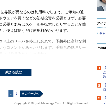
きく世界観が異なるのは利用料でしょう。ご承知の通
ドウェアを買うなどの初期投資を必要とせず、必要
アイ
に必要とあらばスケールを拡大したりすることが簡
ん、使えば使うだけ使用料がかかります。
キャ
ウド上のサーバを停止し忘れて、予想外に高額な利
いうコメントがあったりします。手持ちの物理サー
Wind
痛い目を見るかもしれません。
みについて調べてみましょう。
【
続きを読む
だ
料金はいくらに？
【
を1台作成しました。そしてこの1カ月の間、それをほ
1
|
2
次のページへ
ただし、途中で何度か停止して設定を変更したり、
【
トをしたりするなど、いろいろな機能も試していま
Copyright© Digital Advantage Corp. All Rights Reserved.