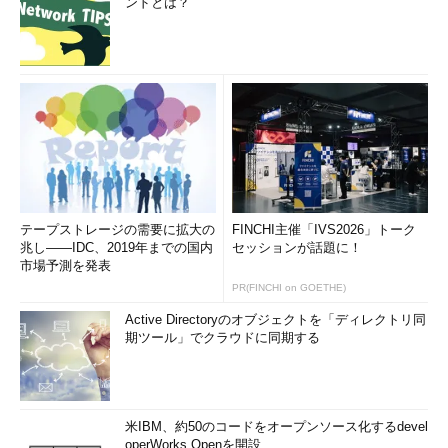
ンドとは？
テープストレージの需要に拡大の
FINCHI主催「IVS2026」トーク
兆し――IDC、2019年までの国内
セッションが話題に！
市場予測を発表
PR(FINCHI on GOETHE)
Active Directoryのオブジェクトを「ディレクトリ同
期ツール」でクラウドに同期する
米IBM、約50のコードをオープンソース化するdevel
operWorks Openを開設