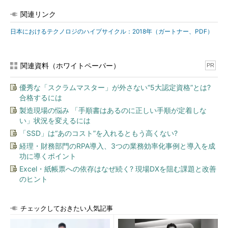
ないまま過熱気味にもてはやされ（「過度な期待」のピーク
期）、熱狂が冷めると市場がいったん停滞し（幻滅期）、あらた
関連リンク
めて実質的な市場浸透が始まり（啓蒙活動期）、成熟した技術と
日本におけるテクノロジのハイプサイクル：2018年（ガートナー、PDF）
して市場に認知されるに至る（生産性の安定期）。
ガートナーがハイプサイクルを開発した意図は、企業が新技術
関連資料（ホワイトペーパー）
PR
の採用可否を判断する際に参考指標が必要となるというもの。ハ
イプ（誇大宣伝）に惑わされず、自社に利益をもたらす可能性の
優秀な「スクラムマスター」が外さない“5大認定資格”とは?
ある技術を見極めた上で、最適な投資タイミングを判断するのに
合格するには
役立つという。
製造現場の悩み 「手順書はあるのに正しい手順が定着しな
い」状況を変えるには
「SSD」は“あのコスト”を入れるともう高くない?
経理・財務部門のRPA導入、3つの業務効率化事例と導入を成
功に導くポイント
Excel・紙帳票への依存はなぜ続く? 現場DXを阻む課題と改善
のヒント
チェックしておきたい人気記事