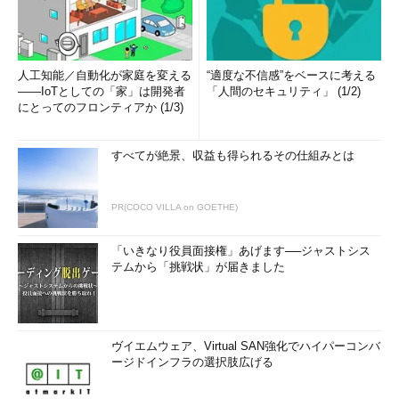
人工知能／自動化が家庭を変える
“適度な不信感”をベースに考える
――IoTとしての「家」は開発者
「人間のセキュリティ」 (1/2)
にとってのフロンティアか (1/3)
すべてが絶景、収益も得られるその仕組みとは
PR(COCO VILLA on GOETHE)
「いきなり役員面接権」あげます──ジャストシス
テムから「挑戦状」が届きました
ヴイエムウェア、Virtual SAN強化でハイパーコンバ
ージドインフラの選択肢広げる