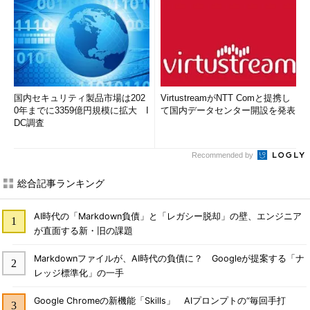
国内セキュリティ製品市場は202
VirtustreamがNTT Comと提携し
0年までに3359億円規模に拡大 I
て国内データセンター開設を発表
DC調査
Recommended by
総合記事ランキング
AI時代の「Markdown負債」と「レガシー脱却」の壁、エンジニア
が直面する新・旧の課題
Markdownファイルが、AI時代の負債に？ Googleが提案する「ナ
レッジ標準化」の一手
Google Chromeの新機能「Skills」 AIプロンプトの“毎回手打