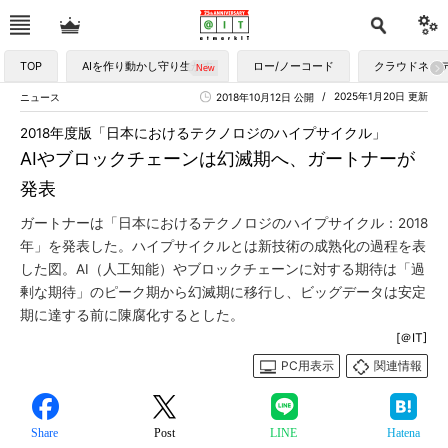
TOP
AIを作り動かし守り生かす
ロー/ノーコード
クラウドネイ
2025年1月20日 更新
ニュース
2018年10月12日 公開
2018年度版「日本におけるテクノロジのハイプサイクル」
AIやブロックチェーンは幻滅期へ、ガートナーが
発表
ガートナーは「日本におけるテクノロジのハイプサイクル：2018
年」を発表した。ハイプサイクルとは新技術の成熟化の過程を表
した図。AI（人工知能）やブロックチェーンに対する期待は「過
剰な期待」のピーク期から幻滅期に移行し、ビッグデータは安定
期に達する前に陳腐化するとした。
[＠IT]
PC用表示
関連情報
Share
Post
LINE
Hatena