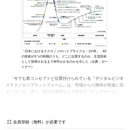
「日本におけるテクロノジのハイプサイクル：2018」 40
の技術が5つの時期のうち、どこに位置するのか、主流技術
として採用されるまで何年かかるのかを示した（出典：ガー
トナー）
「今でも新コンセプトと位置付けられている『デジタルビジネ
ステクノロジプラットフォーム』は、市場からの期待が急速に高
まっている。逆に、現在幻滅期から上昇中の『ビッグデータ』
は、安定期に達する前に陳腐化すると再評価した。ビッグデータ
の活用に向けた検証や試行は、医療や製造、公共サービス分野、
顧客とのエンゲージメントといったさまざまな業種や業務で今後
も進むと見られる。だが、対象が曖昧な『ビッグデータ』という
会員登録（無料）が必要です
表現は使われなくなり、業種・業務特化型ソリューションの一部