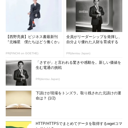
【西野亮廣】ビジネス書最新刊
全員がリーダーシップを発揮し、
『北極星 僕たちはどう働くか』
自分より優れた人財を育成する
PR(FINCHI on GOETHE)
PR(dentsu Japan)
「さすが」と言われる驚きや感動を。新しい価値を
生む電通の挑戦
PR(dentsu Japan)
下請けが現場をトンズラ。取り残された元請けの運
命は？ (1/2)
HTTP/HTTPSでまとめてデータを取得するwgetコマ