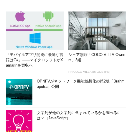
「モバイルアプリ開発に最適な言
シェア別荘「COCO VILLA Owne
語はC#」――マイクロソフトがX
rs」3選
amarinを買収へ
PR(COCO VILLA on GOETHE)
OPNFVがネットワーク機能仮想化の第2版「Brahm
aputra」公開
文字列が他の文字列に含まれているかを調べるに
は？［JavaScript］