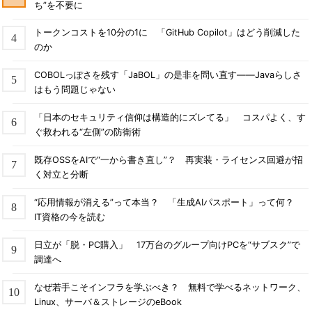
ち”を不要に
トークンコストを10分の1に 「GitHub Copilot」はどう削減した
のか
COBOLっぽさを残す「JaBOL」の是非を問い直す――Javaらしさ
はもう問題じゃない
「日本のセキュリティ信仰は構造的にズレてる」 コスパよく、す
ぐ救われる“左側”の防衛術
既存OSSをAIで“一から書き直し”？ 再実装・ライセンス回避が招
く対立と分断
“応用情報が消える”って本当？ 「生成AIパスポート」って何？
IT資格の今を読む
日立が「脱・PC購入」 17万台のグループ向けPCを“サブスク”で
調達へ
なぜ若手こそインフラを学ぶべき？ 無料で学べるネットワーク、
Linux、サーバ＆ストレージのeBook