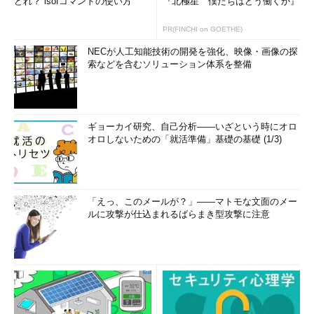
どれ？ lsofコマンドの使い方
『北極星 僕たちはどう働くか』
PR(FINCHI on GOETHE)
NECが人工知能技術の開発を強化、映像・画像の探
索などを含むソリューション体系を整備
ギョーカイ研究、自己分析――いざという時にオロ
オロしないための「就活準備」基礎の基礎 (1/3)
「えっ、このメールが？」――マトモな文面のメー
ルに攻撃が仕込まれるばらまき型攻撃に注意