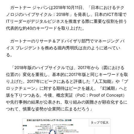
ガートナー ジャパンは2018年10月11日、「日本におけるテク
ノロジのハイプサイクル：2018年」を発表し、日本のICT市場で
ITリーダーがデジタルビジネスを推進する際に重要な役割を担う
代表的な約40のキーワードを取り上げた。
ガートナーのリサーチ＆アドバイザリ部門でマネージング バ
イス プレジデントを務める堀内秀明氏は次のように述べてい
る。
「2018年版のハイプサイクルでは、2017年から（図における
位置の）変化を重視し、基本的に2017年版と同じキーワードを取
り上げた。2017年にピークにあると評価した『人工知能』や『ブ
ロックチェーン』に対する期待はピークを越え、『幻滅期』へと
坂を下りつつある。今後、概念実証（PoC：Proof of Concept）
や先行事例の結果が公表され、取り組みの困難さが顕在化するに
つれて、慎重な姿勢が企業間に広まるだろう」