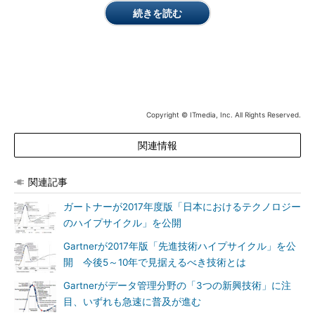
として広がっていくだろう」
続きを読む
デジタルビジネステクノロジプラットフォームとは、ガートナ
ーが2016年から紹介しているコンセプト。自社で運用・構築する
ITシステムをオープンにし、社内外のビジネスエコシステムと連
携させることで、より大きな成果を得ようという発想で、同社に
よると最近有望視され始めているという。
Copyright © ITmedia, Inc. All Rights Reserved.
ハイプサイクル＝企業が新技術の採用可否を判断する際の参考指
関連情報
標
ハイプサイクルとは、新技術の市場について成熟化の過程を5
関連記事
段階で示した図。横軸に「時間経過」、縦軸に「市場からの期待
度」を置いた波形の曲線で表す。成熟度に従って各キーワードを
ガートナーが2017年度版「日本におけるテクノロジー
図上にマッピングしており、その形状や色は「生産性の安定期」
のハイプサイクル」を公開
に至るまでに要する期間を表す。
Gartnerが2017年版「先進技術ハイプサイクル」を公
開 今後5～10年で見据えるべき技術とは
同社によると、新開発の技術が市場に受け入れられるまでは、
この曲線上で同じような経過をたどるとしている。すなわち、市
Gartnerがデータ管理分野の「3つの新興技術」に注
場に登場した直後は期待が急上昇するが（黎明期）、成果を伴わ
目、いずれも急速に普及が進む