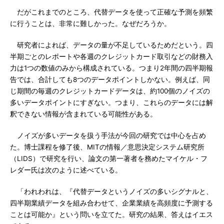
だがこれまでのところ、代替データを使って正確な予測を頻繁
に行うことは、非常に難しかった。なぜだろうか。
研究者によれば、データの量が不足しているためだという。四
半期ごとのレポートや各週のクレジットカード取引などの財務入
力は1つの数値のみから構成されている。つまり2年間の四半期報
告では、合計しても8つのデータポイントしかない。例えば、同
じ期間の毎週のクレジットカードデータは、約100個のノイズの
多いデータポイントにすぎない。つまり、これらのデータには解
釈できない情報が含まれている可能性がある。
ノイズが多いデータを扱う手法が今回の研究では中心を占め
た。博士課程を修了後、MITの情報／意思決定システム研究所
（LIDS）で研究を行い、論文の第一著者を務めたマイケル・フ
レダー氏は次のように述べている。
「われわれは、『代替データというノイズの多いシグナルと、
四半期業績データを組み合わせて、企業業績を高頻度に予測する
ことは可能か』という問いを立てた。研究の結果、答えはイエス