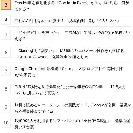
Excel作業を自動化する「Copilot in Excel」がスキルに対応 何が
できる？
自社のAI利用は本当に安全？ 現場放任に潜む「4大リスク」
「アイデア出しを抜いた」 生成AIなしで最も不安になる業務とい
えば？
「Claudeより4割安い」 M365のExcel/メール操作を丸投げる
「Copilot Cowork」“従量課金”の落とし穴
Google Chromeの新機能「Skills」 AIプロンプトの“毎回手打
ち”を不要に
“VB.NET移行をAIで爆速化”した千葉銀行GのIT企業 「12.5人月
→2.0人月」をどう実現？
無料で読めるAIエージェントの実践ガイド、Googleが公開 基礎か
ら本番実装まで学べる
1万9000人が利用するソフトバンクの「全社RAG基盤」 構築の泥
臭い舞台裏