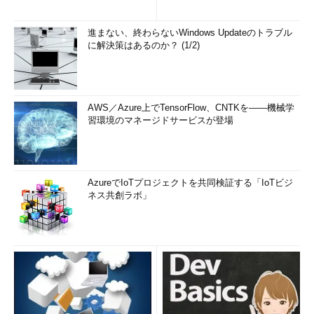
進まない、終わらないWindows Updateのトラブル
に解決策はあるのか？ (1/2)
AWS／Azure上でTensorFlow、CNTKを――機械学
習環境のマネージドサービスが登場
AzureでIoTプロジェクトを共同検証する「IoTビジ
ネス共創ラボ」