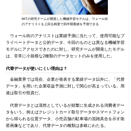
MITの研究チームが開発した機械学習モデルは、ウォール街
のアナリストを上回る精度で四半期業績を予測できる
ウォール街のアナリストは業績予測に当たって、使用可能なプ
ライベートデータと公的データ、今回のものとは異なる機械学習
モデルにアクセスできたのに対し、研究チームが開発したモデル
は、非常に小規模な2種類のデータセットのみを使用した。
代替データが使いにくい理由は？
金融業界では現在、企業が発表する業績データ以外に、「代替
データ」を用いた企業収益予測に対して関心が高まっている。用
途は取引や投資だ。
代替データとは漠然としているが頻繁に生成される消費者デー
タをいう。例えばクレジットカード取引データやスマートフォン
から得られる位置データ、小売店舗の駐車場の混雑具合を示す衛
星画像などであり、代替データの種類は多岐にわたる。