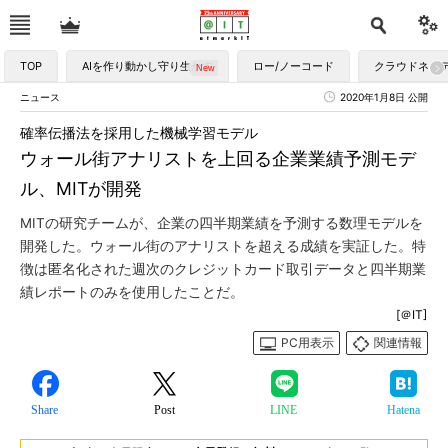
TOP
AIを作り動かし守り生かす
ロー/ノーコード
クラウドネイ
ニュース
2020年1月8日 公開
確率伝播法を採用した機械学習モデル
ウォール街アナリストを上回る企業業績予測モデ
ル、MITが開発
MITの研究チームが、企業の四半期業績を予測する数理モデルを
開発した。ウォール街のアナリストを超える成績を実証した。特
徴は匿名化された週次のクレジットカード取引データと四半期業
績レポートのみを使用したことだ。
[＠IT]
PC用表示
関連情報
Share
Post
LINE
Hatena