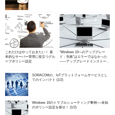
これだけはやっておきたい！ 基
“Windows 10へのアップグレー
本的なサーバー管理に役立つグル
ド：失敗”はエラーではなかった
ープポリシー設定
――アップグレードインストール
の簡単まとめ (1/3...
SORACOMの、IoTプラットフォームサービスとし
てのインパクト (1/2)
Windows 10のトラブルシューティング事例──未知
のポリシー設定を探せ！ (1/2)