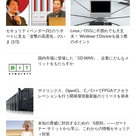
セキュリティベンダー2社のリポ
Linux／OSSに不慣れでも大丈
ートに見る「攻撃の高度化」のい
夫！ WindowsでDockerを扱う際
ま (1/3)
のポイント
国内市場に登場した「SD-WAN」、企業にどんなメ
リットをもたらすか
ザイリンクス、OpenCL、C／C++でFPGAアクセラ
レーションを行う開発環境最新版のリリースを発表
未知の脅威に対抗するための「6原則」――ガート
ナー サミットから学ぶ、これからの情報セキュリテ
ィ対策