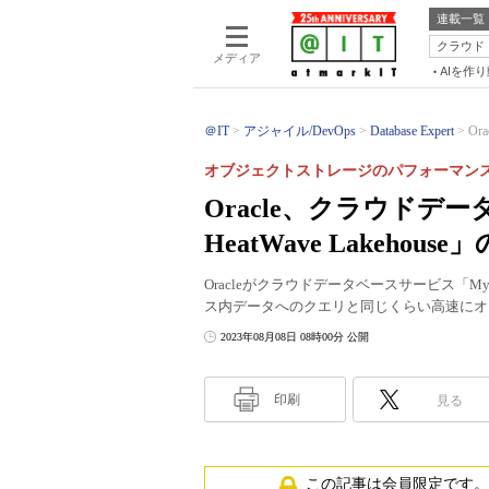
連載一覧
クラウド
メディア
AIを作
＠IT
アジャイル/DevOps
Database Expert
Or
オブジェクトストレージのパフォーマン
Oracle、クラウドデ
HeatWave Lakeho
Oracleがクラウドデータベースサービス「MySQ
ス内データへのクエリと同じくらい高速にオ
2023年08月08日 08時00分 公開
印刷
見る
この記事は会員限定です。