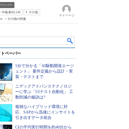
ペーパー
・中級者向けAI
その他
マイページ
ws
その他の特集
イトペーパー
5分で分かる「AI駆動開発エージ
ェント」 要件定義から設計・実
装・テストまで
ニデックアドバンステクノロジ
k
ーに学ぶ「UIテスト自動化」 工
数削減の秘訣は?
複雑なハイブリッド環境に対
応、SAPから迅速にインサイトを
引き出すデータ統合
CIの平均実行時間を約40分から