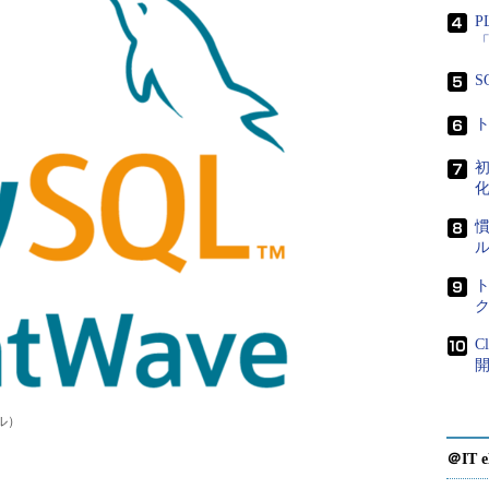
P
「
S
初
化
C
ル）
＠IT e