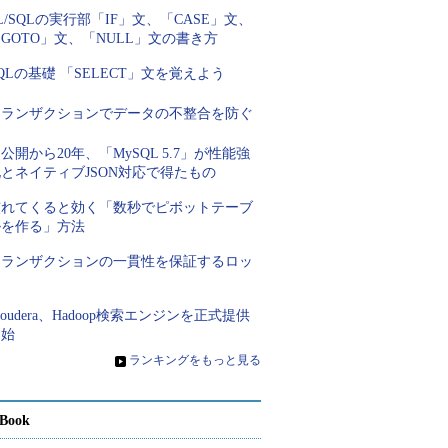
L/SQLの実行部「IF」文、「CASE」文、
GOTO」文、「NULL」文の書き方
QLの基礎 「SELECT」文を覚えよう
トランザクションでデータの不整合を防ぐ
公開から20年、「MySQL 5.7」が性能強
とネイティブJSON対応で得たもの
慣れてくると効く「数秒でピボットテーブ
ルを作る」方法
トランザクションの一貫性を保証するロッ
ク
loudera、Hadoop検索エンジンを正式提供
開始
»
ランキングをもっと見る
Book