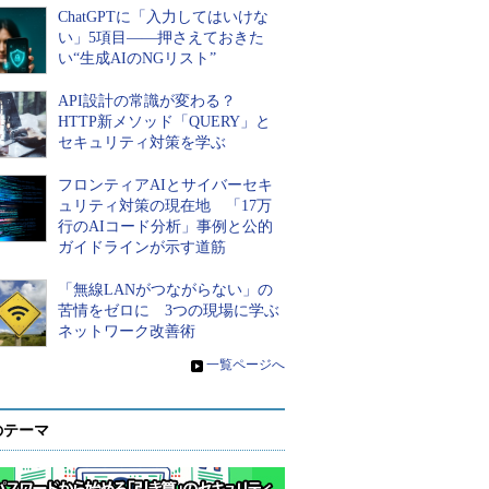
ChatGPTに「入力してはいけな
い」5項目――押さえておきた
い“生成AIのNGリスト”
API設計の常識が変わる？
HTTP新メソッド「QUERY」と
セキュリティ対策を学ぶ
フロンティアAIとサイバーセキ
ュリティ対策の現在地 「17万
行のAIコード分析」事例と公的
ガイドラインが示す道筋
「無線LANがつながらない」の
苦情をゼロに 3つの現場に学ぶ
ネットワーク改善術
»
一覧ページへ
のテーマ