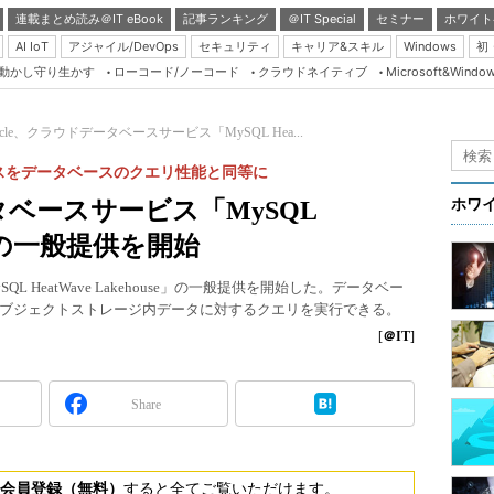
連載まとめ読み＠IT eBook
記事ランキング
＠IT Special
セミナー
ホワイト
AI IoT
アジャイル/DevOps
セキュリティ
キャリア&スキル
Windows
初
り動かし守り生かす
ローコード/ノーコード
クラウドネイティブ
Microsoft&Windo
Server & Storage
HTML5 + UX
acle、クラウドデータベースサービス「MySQL Hea...
Smart & Social
スをデータベースのクエリ性能と同等に
Coding Edge
ータベースサービス「MySQL
ホワ
Java Agile
use」の一般提供を開始
Database Expert
L HeatWave Lakehouse」の一般提供を開始した。データベー
Linux ＆ OSS
ブジェクトストレージ内データに対するクエリを実行できる。
Master of IP Networ
[
＠IT
]
Security & Trust
Share
Test & Tools
Insider.NET
ブログ
会員登録（無料）
すると全てご覧いただけます。