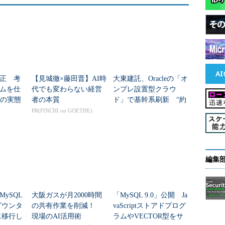
修正 考
【見城徹×藤田晋】AI時
大東建託、Oracleの「オ
ムを仕
代でも変わらない経営
ンプレ設置型クラウ
者の実態
者の本質
ド」で基幹系刷新 “約
40のDB基盤”統合で何
PR(FINCHI on GOETHE)
が変わる？
編集
MySQL
大阪ガスが月2000時間
「MySQL 9.0」公開 Ja
ダウンタ
の共有作業を削減！
vaScriptストアドプログ
に移行し
現場のAI活用術
ラムやVECTOR型をサ