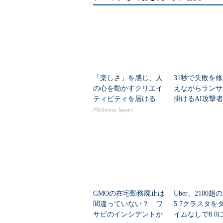
「楽しさ」を感じ、人
31秒で失敗を
の心を動かすクリエイ
えながらランサ
ティビティを届ける
掛けるAI攻撃
PR(dentsu Japan)
GMOの在宅勤務廃止は
Uber、2100超の
間違っていない？ ワ
5.7クラスタを
サビのインシデントか
イムなしで8.0