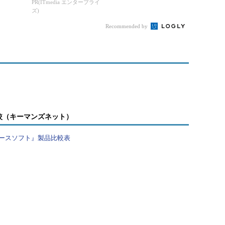
由やア
ポート
PR(ITmedia エンタープライ
ズ)
、...
Recommended by
較（キーマンズネット）
ースソフト』製品比較表