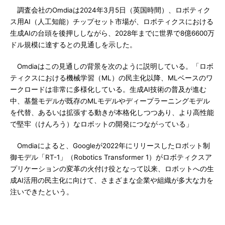
調査会社のOmdiaは2024年3月5日（英国時間）、ロボティク
ス用AI（人工知能）チップセット市場が、ロボティクスにおける
生成AIの台頭を後押ししながら、2028年までに世界で8億6600万
ドル規模に達するとの見通しを示した。
Omdiaはこの見通しの背景を次のように説明している。「ロボ
ティクスにおける機械学習（ML）の民主化以降、MLベースのワ
ークロードは非常に多様化している。生成AI技術の普及が進む
中、基盤モデルが既存のMLモデルやディープラーニングモデル
を代替、あるいは拡張する動きが本格化しつつあり、より高性能
で堅牢（けんろう）なロボットの開発につながっている」
Omdiaによると、Googleが2022年にリリースしたロボット制
御モデル「RT-1」（Robotics Transformer 1）がロボティクスア
プリケーションの変革の火付け役となって以来、ロボットへの生
成AI活用の民主化に向けて、さまざまな企業や組織が多大な力を
注いできたという。