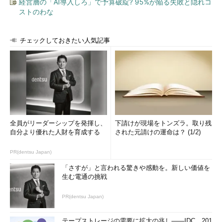
経営層の「AI導入しろ」で予算破綻? 95%が陥る失敗と隠れコ
ストのわな
チェックしておきたい人気記事
全員がリーダーシップを発揮し、
下請けが現場をトンズラ。取り残
自分より優れた人財を育成する
された元請けの運命は？ (1/2)
PR(dentsu Japan)
「さすが」と言われる驚きや感動を。新しい価値を
生む電通の挑戦
PR(dentsu Japan)
テープストレージの需要に拡大の兆し――IDC、201