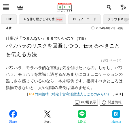
TOP
AIを作り動かし守り生かす
ロー/ノーコード
クラウドネイ
連載
2024年8月21日 公開
仕事が「つまんない」ままでいいの？（116）
パワハラのリスクを回避しつつ、伝えるべきこと
を伝える方法
（3/3 ページ）
パワハラ、モラハラ的な言動は気を付けたいもの。しかし、パワ
ハラ、モラハラを意識し過ぎるがあまりにコミュニケーションの
難しさを感じているのなら、本末転倒です。指摘すべきところは
指摘できないと、人や組織の成長は望めません。
[
竹内義晴（特定非営利活動法人しごとのみらい）
，＠IT]
PC用表示
関連情報
Share
Post
LINE
Hatena