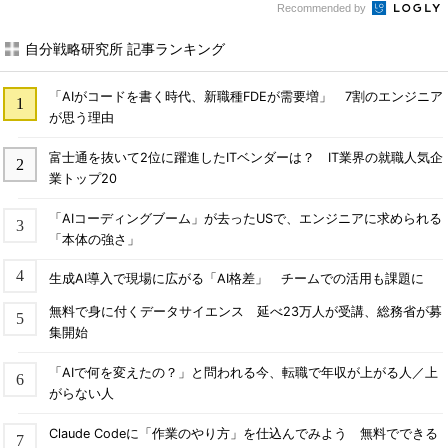
Recommended by
自分戦略研究所 記事ランキング
「AIがコードを書く時代、新職種FDEが需要増」 7割のエンジニア
が思う理由
富士通を抜いて2位に躍進したITベンダーは？ IT業界の就職人気企
業トップ20
「AIコーディングブーム」が去ったUSで、エンジニアに求められる
「本体の強さ」
生成AI導入で現場に広がる「AI格差」 チームでの活用も課題に
無料で身に付くデータサイエンス 延べ23万人が受講、総務省が募
集開始
「AIで何を変えたの？」と問われる今、転職で年収が上がる人／上
がらない人
Claude Codeに「作業のやり方」を仕込んでみよう 無料でできる