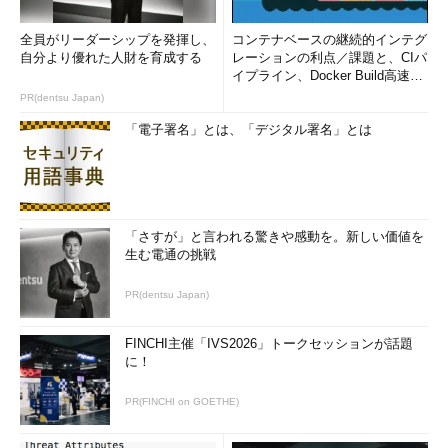
全員がリーダーシップを発揮し、
コンテナベースの継続的インテグ
自分より優れた人財を育成する
レーションの利点／課題と、CIパ
イプライン、Docker Build高速化
のコツ (1/2...
PR(dentsu Japan)
「電子署名」とは、「デジタル署名」とは
「さすが」と言われる驚きや感動を。新しい価値を
生む電通の挑戦
PR(dentsu Japan)
FINCHI主催「IVS2026」トークセッションが話題
に！
PR(FINCHI on GOETHE)