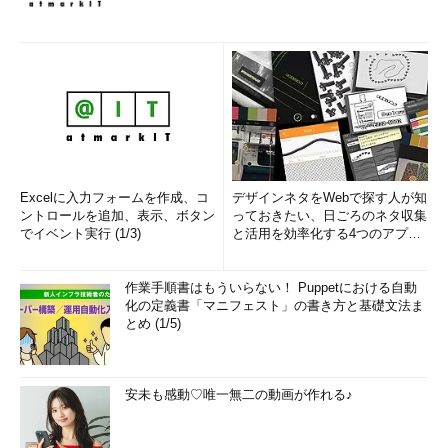
Excelに入力フォームを作成、コ
デザインネタをWebで探す人が知
ントロールを追加、表示、ボタン
っておきたい、日ごろのネタ収集
でイベント実行 (1/3)
と活用を効率化する4つのアプリ
(1/3)
作業手順書はもういらない！ Puppetにおける自動
化の定義書「マニフェスト」の書き方と基礎文法ま
とめ (1/5)
安未も感動♡唯一無二の動画が作れる♪