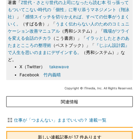
著書「
Z世代・さとり世代の上司になったら読む本 引っ張って
もついてこない時代の「個性」に寄り添うマネジメント（翔泳
社）
」「
感情スイッチを切りかえれば、すべての仕事がうまく
いく。
（すばる舎）」「
うまく伝わらない人のためのコミュニ
ケーション改善マニュアル
（秀和システム）」「
職場がツライ
を変える会話のチカラ
（こう書房）」「
イラッとしたときのあ
たまとこころの整理術
（ベストブック）」「
『じぶん設計図』
で人生を思いのままにデザインする。
（秀和システム）」な
ど。
X（Twitter）
takewave
Facebook
竹内義晴
Copyright © ITmedia, Inc. All Rights Reserved.
関連情報
仕事が「つまんない」ままでいいの？ 連載一覧
新しい連載記事が 17 件あります