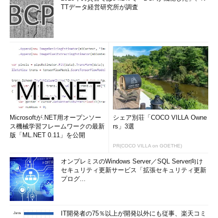
TTデータ経営研究所が調査
Microsoftが.NET用オープンソー
シェア別荘「COCO VILLA Owne
ス機械学習フレームワークの最新
rs」3選
版「ML.NET 0.11」を公開
PR(COCO VILLA on GOETHE)
オンプレミスのWindows Server／SQL Server向け
セキュリティ更新サービス「拡張セキュリティ更新
プログ...
IT開発者の75％以上が開発以外にも従事、楽天コミ