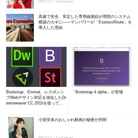
PR(アドビ｜CanCam.jp)
高速で安全、安定した専用線接続が理想のシステム
構築のカギに――マンパワーが「ExpressRoute」を
導入した理由
Bootstrap、Emmet、レスポンシ
「Bootstrap 4 alpha」が登場
ブWebデザイン対応を強化したDr
eamweaver CC 2015を使って
み...
小室安未のおしゃれ動画の秘密が判明
PR(アドビ｜CanCam.jp)