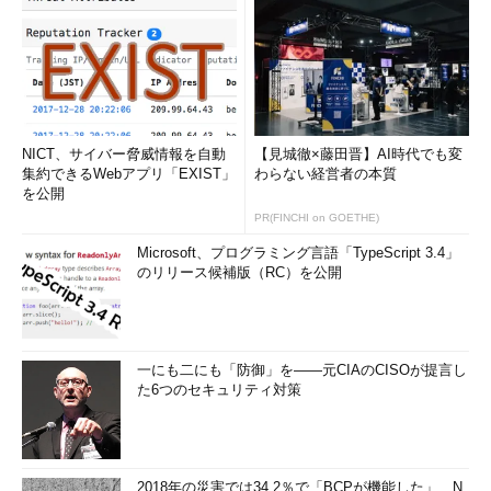
NICT、サイバー脅威情報を自動
【見城徹×藤田晋】AI時代でも変
集約できるWebアプリ「EXIST」
わらない経営者の本質
を公開
PR(FINCHI on GOETHE)
Microsoft、プログラミング言語「TypeScript 3.4」
のリリース候補版（RC）を公開
一にも二にも「防御」を――元CIAのCISOが提言し
た6つのセキュリティ対策
2018年の災害では34.2％で「BCPが機能した」、N