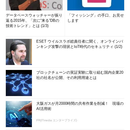
データベースウォッチャーが振り
「フィッシング」の手口、お見せ
返る2015年、「次に“来る”DBの
します
技術トレンド」とは (1/3)
ESET ウイルスラボ総責任者に聞く、オンラインバ
ンキング攻撃の現状とIoT時代のセキュリティ (1/2)
ブロックチェーンの実証実験に取り組む国内企業20
社の社名が公開、その利用用途とは
大阪ガスが月2000時間の共有作業を削減！ 現場の
AI活用術
PR(ITmedia エンタープライズ)