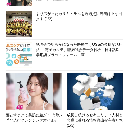
より広がったカリキュラムを通過点に若者は上を目
指す (1/2)
勉強会で明らかになった医療向けOSSの多様な活用
法──電子カルテ、臨床試験データ解析、日本語医
学用語プラットフォーム、画...
落とすケアで美肌に差が！〝潤い
成長し続けるセキュリティ人材と
呼び込むクレンジングオイル〟
悲嘆に暮れる情報流出被害者たち
(1/3)