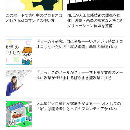
このポートで実行中のプロセスは
NECが人工知能技術の開発を強
どれ？ lsofコマンドの使い方
化、映像・画像の探索などを含む
ソリューション体系を整備
ギョーカイ研究、自己分析――いざという時にオロ
オロしないための「就活準備」基礎の基礎 (1/3)
「えっ、このメールが？」――マトモな文面のメー
ルに攻撃が仕込まれるばらまき型攻撃に注意
人工知能／自動化が家庭を変える――IoTとしての
「家」は開発者にとってのフロンティアか (1/3)