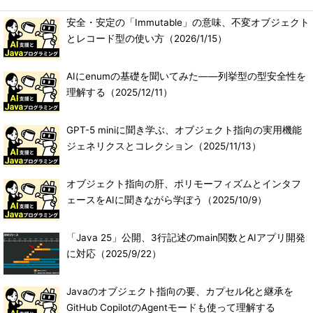
安全・安定の「Immutable」の意味、不変オブジェクト
とレコード型の使い方
（2026/1/15）
AIにenumの基礎を聞いてみた――列挙型の型安全性を
理解する
（2025/12/11）
GPT-5 miniに聞き学ぶ、オブジェクト指向の実用機能
ジェネリクスとコレクション
（2025/11/13）
オブジェクト指向の肝、ポリモーフィズムとインタフ
ェースをAIに聞きながら学ぼう
（2025/10/9）
「Java 25」公開、3行記述のmain関数とAIアプリ開発
に対応
（2025/9/22）
Javaのオブジェクト指向の要、カプセル化と継承を
GitHub CopilotのAgentモードも使って理解する