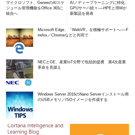
マイクロソフト、GeneeのAIスケ
AI／ディープラーニングに特化、
ジュール管理機能をOffice 365に
GPUサーバ続々──HPEとIBMが
統合へ
新製品を発表
Microsoft Edge、「WebVR」を積極サポートへ──F
irefox／Chromeなどと共同で
NECとGE、産業IoT分野で包括的提携 第4次産業
革命を見据え
Windows Server 2016のNano Serverインストール用
のUSBメモリ／ISOイメージを作成する