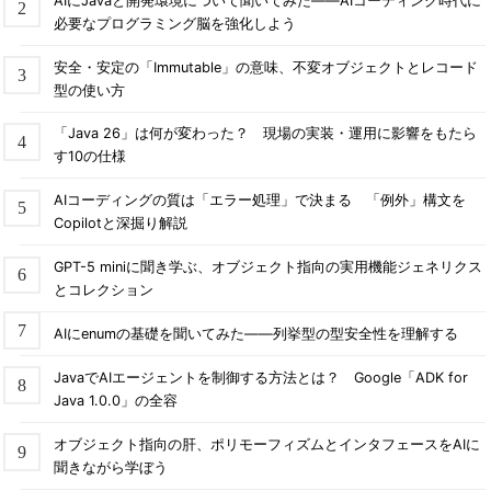
AIにJavaと開発環境について聞いてみた――AIコーディング時代に
必要なプログラミング脳を強化しよう
安全・安定の「Immutable」の意味、不変オブジェクトとレコード
型の使い方
「Java 26」は何が変わった？ 現場の実装・運用に影響をもたら
す10の仕様
AIコーディングの質は「エラー処理」で決まる 「例外」構文を
Copilotと深掘り解説
GPT-5 miniに聞き学ぶ、オブジェクト指向の実用機能ジェネリクス
とコレクション
AIにenumの基礎を聞いてみた――列挙型の型安全性を理解する
JavaでAIエージェントを制御する方法とは？ Google「ADK for
Java 1.0.0」の全容
オブジェクト指向の肝、ポリモーフィズムとインタフェースをAIに
聞きながら学ぼう