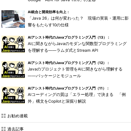
AI統合と開発効率を向上：
「Java 26」は何が変わった？ 現場の実装・運用に影
響をもたらす10の仕様
AIアシスト時代のJavaプログラミング入門（13）：
AIに聞きながらJavaのモダンな関数型プログラミング
を理解する――ラムダ式とStream API
AIアシスト時代のJavaプログラミング入門（12）：
Javaのプロジェクト管理をAIに聞きながら理解する
――パッケージとモジュール
AIアシスト時代のJavaプログラミング入門（11）：
AIコーディングの質は「エラー処理」で決まる 「例
外」構文をCopilotと深掘り解説
お勧め連載
過去記事