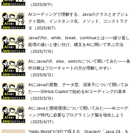
（2025/9/11）
AIコーディングで理解する、Javaのクラスとオブジェ
クト指向、インスタンス化、メソッド、コンストラク
タ
（2025/8/7）
Javaのfor、while、break、continueとは――繰り返し
処理の違いと使い分け、構文をAIに聞いて学ぶ方法
（2025/7/10）
AIにJavaのif、else、switchについて聞いてみた――条
件分岐はフローチャートの方が理解しやすい
（2025/6/12）
AIにJavaの変数、データ型、演算子について聞いてみ
た――GitHub Copilotで始めるAIコーディングの基本
（2025/5/15）
AIにJavaと開発環境について聞いてみた――AIコーデ
ィング時代に必要なプログラミング脳を強化しよう
（2025/4/17）
“Hello World”が3行で収まる、Oracleが「Java 24」を