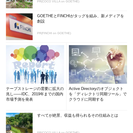
PR(COCO VILLA on GOETHE)
GOETHEとFINCHIがタッグを組み、新メディアを
創設
PR(FINCHI on GOETHE)
テープストレージの需要に拡大の
Active Directoryのオブジェクト
兆し――IDC、2019年までの国内
を「ディレクトリ同期ツール」で
市場予測を発表
クラウドに同期する
すべてが絶景、収益も得られるその仕組みとは
PR(COCO VILLA on GOETHE)