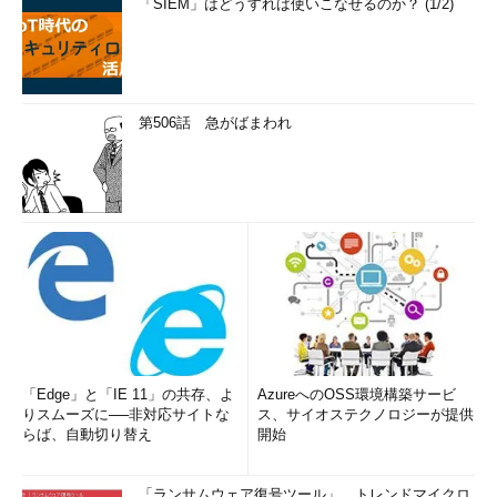
「SIEM」はどうすれば使いこなせるのか？ (1/2)
第506話 急がばまわれ
「Edge」と「IE 11」の共存、よ
AzureへのOSS環境構築サービ
りスムーズに──非対応サイトな
ス、サイオステクノロジーが提供
らば、自動切り替え
開始
「ランサムウェア復号ツール」、トレンドマイクロ