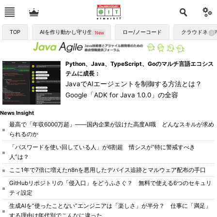
TOP
AIを作り動かし守り生かす
ロー/ノーコード
クラウドネイ
Python、Java、TypeScript、Goのマルチ言語エコシス
テムに成長：
JavaでAIエージェントを制御する方法とは？
Google「ADK for Java 1.0.0」の全容
News Insight
最高で「年収6000万超」――国内企業が設けた高度AI職 どんなスキルが求め
られるのか
「パスワードを使い回している人」が6割超 情シスが“特に警戒すべき
人”は？
ここ1年で7倍に増えたn8nを悪用したデバイス追跡とマルウェア配布の手口
GitHubリポジトリの「侵入口」をどうふさぐ？ 無料で使える6つのセキュリ
ティ設定
生成AIを“使ったことない”エンジニアは「楽しさ」が半分？ 仕事に「満足」
する理由は年代別でこんなに違った