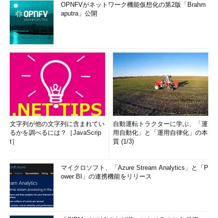
OPNFVがネットワーク機能仮想化の第2版「Brahm
aputra」公開
文字列が他の文字列に含まれてい
自動運転トラクターに学ぶ、「運
るかを調べるには？［JavaScrip
用自動化」と「運用自律化」の本
t］
質 (1/3)
マイクロソフト、「Azure Stream Analytics」と「P
ower BI」の連携機能をリリース