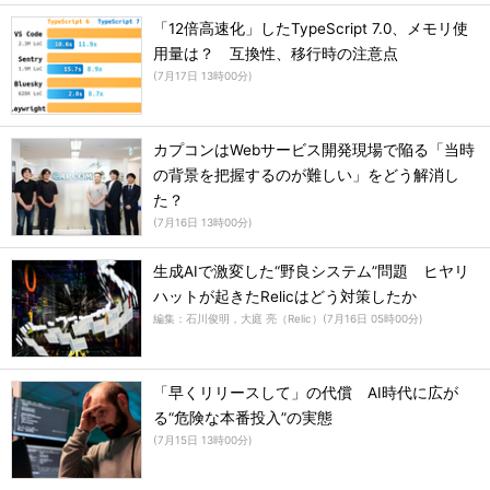
「12倍高速化」したTypeScript 7.0、メモリ使
用量は？ 互換性、移行時の注意点
(
7月17日 13時00分
)
カプコンはWebサービス開発現場で陥る「当時
の背景を把握するのが難しい」をどう解消し
た？
(
7月16日 13時00分
)
生成AIで激変した“野良システム”問題 ヒヤリ
ハットが起きたRelicはどう対策したか
編集：石川俊明，大庭 亮（Relic）
(
7月16日 05時00分
)
「早くリリースして」の代償 AI時代に広が
る“危険な本番投入”の実態
(
7月15日 13時00分
)