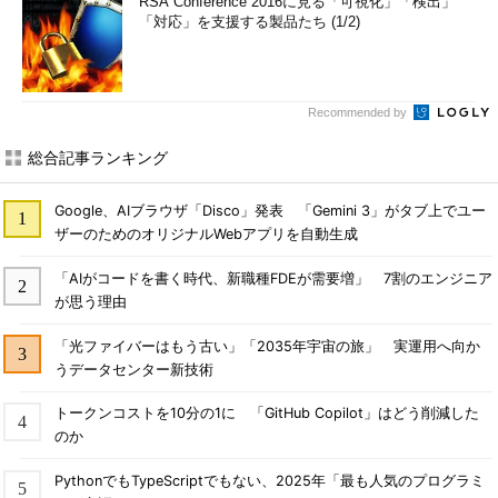
RSA Conference 2016に見る「可視化」「検出」
「対応」を支援する製品たち (1/2)
Recommended by
総合記事ランキング
Google、AIブラウザ「Disco」発表 「Gemini 3」がタブ上でユー
ザーのためのオリジナルWebアプリを自動生成
「AIがコードを書く時代、新職種FDEが需要増」 7割のエンジニア
が思う理由
「光ファイバーはもう古い」「2035年宇宙の旅」 実運用へ向か
うデータセンター新技術
トークンコストを10分の1に 「GitHub Copilot」はどう削減した
のか
PythonでもTypeScriptでもない、2025年「最も人気のプログラミ