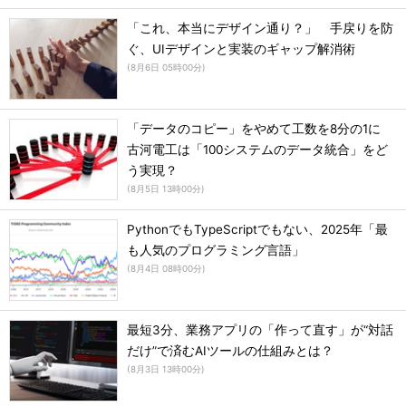
「これ、本当にデザイン通り？」 手戻りを防
ぐ、UIデザインと実装のギャップ解消術
(
8月6日 05時00分
)
「データのコピー」をやめて工数を8分の1に
古河電工は「100システムのデータ統合」をど
う実現？
(
8月5日 13時00分
)
PythonでもTypeScriptでもない、2025年「最
も人気のプログラミング言語」
(
8月4日 08時00分
)
最短3分、業務アプリの「作って直す」が“対話
だけ”で済むAIツールの仕組みとは？
(
8月3日 13時00分
)