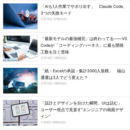
「AIも1人作業でサボり出す」 Claude Code、
3つの失敗モード
(
7月15日 07時00分
)
「最新モデルの最強補完」は終わってる――VS
Codeが「コーディングハーネス」に最も開発
工数を注ぐ意味
(
7月14日 13時00分
)
「紙・Excelの承認・集計3000人規模」 福山
通運は3人でどう変えた？
(
7月13日 13時35分
)
「設計とデザインを分けた瞬間、UIは詰む」
ユーザー視点で見直す“エンジニアの画面デザ
イン”
(
7月9日 05時00分
)