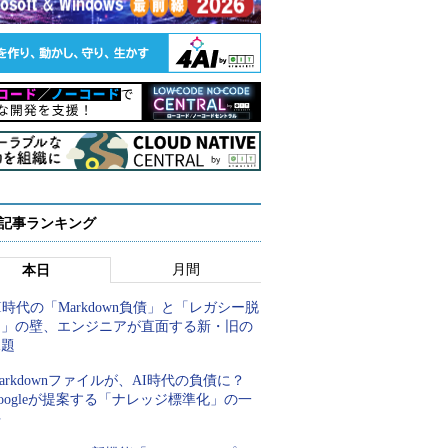
 記事ランキング
月間
本日
I時代の「Markdown負債」と「レガシー脱
却」の壁、エンジニアが直面する新・旧の
課題
arkdownファイルが、AI時代の負債に？
oogleが提案する「ナレッジ標準化」の一
手