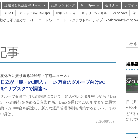
連載まとめ読み＠IT eBook
記事ランキング
＠IT Special
セミナー
ホワイト
AI IoT
アジャイル/DevOps
セキュリティ
キャリア&スキル
Windows
初
り動かし守り生かす
ローコード/ノーコード
クラウドネイティブ
Microsoft&Windo
Server & Storage
HTML5 + UX
Smart & Social
Coding Edge
Java Agile
編集
Database Expert
夏休みに振り返る2026年上半期ニュース：
日立が「脱・PC購入」 17万台のグループ向けPC
Linux ＆ OSS
を“サブスク”で調達へ
Master of IP Networ
グループ企業向けPCの調達について、購入やレンタル中心から「Daa
日（月
S」への移行を進める日立製作所。DaaSを通じて2028年度までに最大
Security & Trust
y We
約17万3000台を調達し、新たな運用管理体制も構築するという。その
Test & Tools
ど各社
中身は。
定して
（2026/08/08）
Insider.NET
ブログ