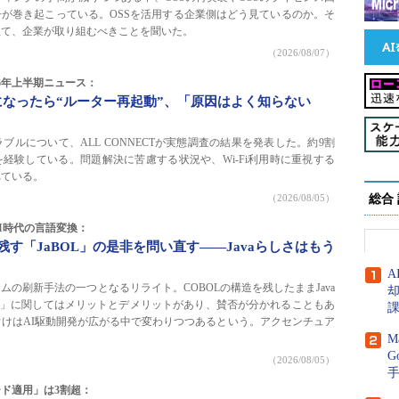
が巻き起こっている。OSSを活用する企業側はどう見ているのか。そ
立て、企業が取り組むべきことを聞いた。
（2026/08/07）
26年上半期ニュース：
になったら“ルーター再起動”、「原因はよく知らない
ブルについて、ALL CONNECTが実態調査の結果を発表した。約9割
経験している。問題解決に苦慮する状況や、Wi-Fi利用時に重視する
れている。
（2026/08/05）
総合
I時代の言語変換：
残す「JaBOL」の是非を問い直す――Javaらしさはもう
A
ムの刷新手法の一つとなるリライト。COBOLの構造を残したままJava
OL」に関してはメリットとデメリットがあり、賛否が分かれることもあ
けはAI駆動開発が広がる中で変わりつつあるという。アクセンチュア
M
G
（2026/08/05）
ド適用」は3割超：