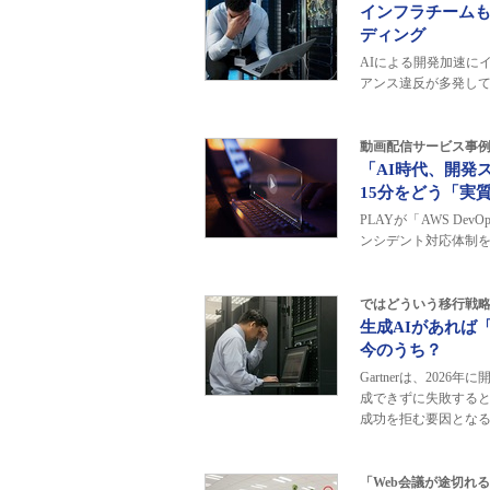
インフラチームも
ディング
AIによる開発加速に
アンス違反が多発し
動画配信サービス事
「AI時代、開発
15分をどう「実
PLAYが「AWS Dev
ンシデント対応体制
ではどういう移行戦
生成AIがあれば
今のうち？
Gartnerは、20
成できずに失敗すると
成功を拒む要因とな
「Web会議が途切れ