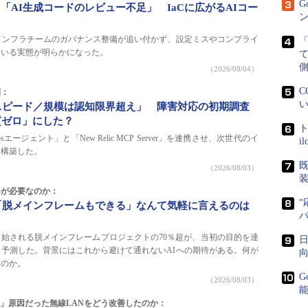
G
「AI生成コードのレビュー不足」 IaCに広がるAIコー
ン
インフラチームのガバナンス整備が追い付かず、設定ミスやコンプライ
ている実態が明らかになった。
側
（2026/08/04）
C
例：
い
スピード／規模は認知限界超え」 障害対応の初期調査
質ゼロ」にした？
ト
Opsエージェント」と「New Relic MCP Server」を連携させ、次世代のイ
i
を構築した。
既
（2026/08/03）
略が必要なのか：
“
「脱メインフレームもできる」なんて気軽に言えるのは
26年に開始される脱メインフレームプロジェクトの70％超が、当初の目的を達
日
予測した。背景にはこれから避けて通れないAIへの期待がある。何が
向
るのか。
G
（2026/08/03）
る」原因だった無線LANをどう改善したのか：