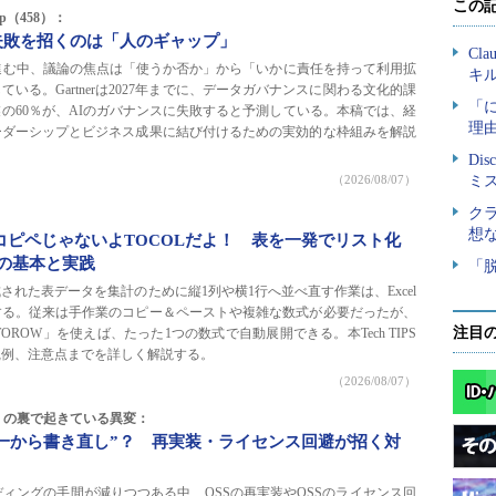
ckup（458）：
失敗を招くのは「人のギャップ」
進む中、議論の焦点は「使うか否か」から「いかに責任を持って利用拡
いる。Gartnerは2027年までに、データガバナンスに関わる文化的課
の60％が、AIのガバナンスに失敗すると予測している。本稿では、経
ーダーシップとビジネス成果に結び付けるための実効的な枠組みを解説
（2026/08/07）
数】コピペじゃないよTOCOLだよ！ 表を一発でリスト化
数の基本と実践
された表データを集計のために縦1列や横1行へ並べ直す作業は、Excel
する。従来は手作業のコピー＆ペーストや複雑な数式が必要だったが、
注目
TOROW」を使えば、たった1つの数式で自動展開できる。本Tech TIPS
践例、注意点までを詳しく解説する。
（2026/08/07）
」の裏で起きている異変：
で“一から書き直し”？ 再実装・ライセンス回避が招く対
ディングの手間が減りつつある中、OSSの再実装やOSSのライセンス回