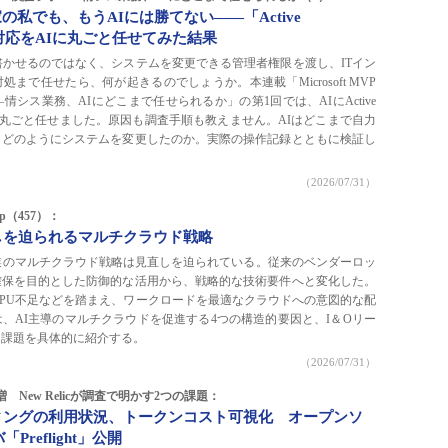
の私でも、もうAIには勝てない――「Active
」障害対応をAIに丸ごと任せてみた結果
書かせるのではなく、システムを変更できる管理者権限を渡し、ITイン
まで任せたら、何が起きるのでしょうか。本連載「Microsoft MVP
情シス業務、AIにどこまで任せられるか」の第1回では、AIにActive
害対応を丸ごと任せました。原因も調査手順も教えません。AIはどこまで自力
、どのようにシステムを変更したのか。実際の操作記録とともに検証し
（2026/07/31）
ckup（457）：
しを迫られるマルチクラウド戦略
業のマルチクラウド戦略は見直しを迫られている。従来のベンダーロッ
確保を目的とした防御的な活用から、戦略的な技術要件へと変化した。
GPU不足などを踏まえ、ワークロードを最適なクラウドへの意図的な配
、AI主導のマルチクラウドを促進する4つの構造的要因と、I＆Oリー
用課題を具体的に紹介する。
（2026/07/31）
 New Relicが調査で明かす2つの課題：
ィングの利用状況、トークンコスト可視化 オープンソ
Preflight」公開