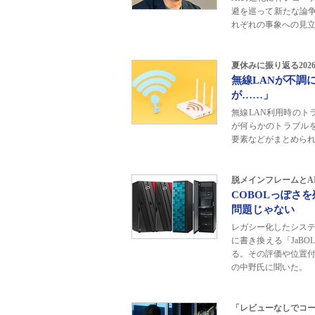
避を巡って新たな論争
れぞれの事象への見
夏休みに振り返る20
無線LANが不調
が……」
無線LAN利用時のトラ
が何らかのトラブルを
要素などがまとめら
脱メインフレームとA
COBOLっぽさを
問題じゃない
レガシー化したシステ
に書き換える「JaB
る。その評価や位置付
の中野氏に聞いた。
「レビューなしでコー