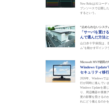
New RelicはAI
プンソースで公開した
するという。
“止められないシステ
「サーバを置ける
んで選んだ方法
山口赤十字病院は、
ム”を動かすITイン
Microsoft MVP胡
Windows U
セキュリティ移
2026年、Windo
行が同時に進んでい
Windows Upd
り、周辺機器や業務
更の影響を受けるの
れにどう備えるのか