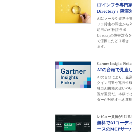
ITインフラ専門家
Directory
AIにメールや資料を
フラ障害の調査から対処
胡田のAI検証ラボ――
Directoryの障
で原因にたどり着き
ます。
Gartner Insights Pi
AIの台頭で見直
AIの台頭により、企
クイン回避や冗長性
独自AI機能の違いや
置が重要だ。本稿では
ダーが対処すべき運
レビュー負荷が441％増
無料でAIコーデ
ースのMCPサーバ「