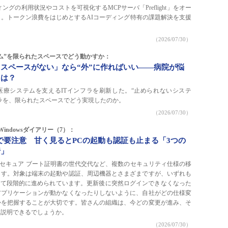
コーディングの利用状況やコストを可視化するMCPサーバ「Preflight」をオー
。トークン浪費をはじめとするAIコーディング特有の課題解決を支援
（2026/07/30）
ム”を限られたスペースでどう動かすか：
スペースがない」なら“外”に作ればいい――病院が悩
とは？
医療システムを支えるITインフラを刷新した。“止められないシステ
フラを、限られたスペースでどう実現したのか。
（2026/07/30）
田のWindowsダイアリー（7）：
pdateで要注意 甘く見るとPCの起動も認証も止まる「3つの
行」
wsではセキュア ブート証明書の世代交代など、複数のセキュリティ仕様の移
ます。対象は端末の起動や認証、周辺機器とさまざまですが、いずれも
ateを通じて段階的に進められています。更新後に突然ログインできなくなった
アプリケーションが動かなくなったりしないように、自社がどの仕様変
かを把握することが大切です。皆さんの組織は、今どの変更が進み、そ
を説明できるでしょうか。
（2026/07/30）