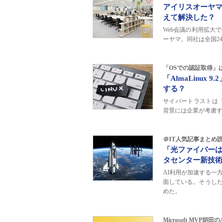
アイリスオーヤマ
えて解決した？
Web会議の利用拡大
ーヤマ。同社は全国2
「OSでの認証取得」
「AlmaLinu
する？
サイバートラストは「A
背景には企業が考慮
＠IT人気記事まとめ読み
「光ファイバーは
タセンター新技
AI利用が加速する一
面している。そうし
めた。
Microsoft MV