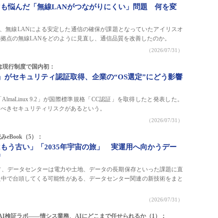
も悩んだ「無線LANがつながりにくい」問題 何を変
で、無線LANによる安定した通信の確保が課題となっていたアイリスオ
4拠点の無線LANをどのように見直し、通信品質を改善したのか。
（2026/07/31）
は現行制度で国内初：
x 9.2」がセキュリティ認証取得、企業の“OS選定”にどう影響
lmaLinux 9.2」が国際標準規格「CC認証」を取得したと発表した。
すべきセキュリティリスクがあるという。
（2026/07/31）
eBook（5）：
もう古い」「2035年宇宙の旅」 実運用へ向かうデー
術
方、データセンターは電力や土地、データの長期保存といった課題に直
た中で台頭してくる可能性がある、データセンター関連の新技術をまと
（2026/07/31）
P胡田のAI検証ラボ――情シス業務、AIにどこまで任せられるか（1）：