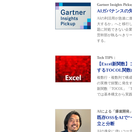
Gartner Insights Pi
AIガバナンスの
AIの利活用が急速に
大するか」へと移行して
題に対処できない企業
営幹部が執るべきリ
する。
Tech TIPS：
【Excel新関
するTOCOL関
複数行・複数列で構成
の実務で頻繁に発生
新関数「TOCOL」「
では基本構文から実
AIによる「爆速開発
既存OSSをAI
立と分断
AIの進化に伴いコー