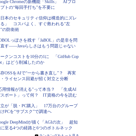
oogle Chromeの新機能「Skills」 AIプロ
プトの“毎回手打ち”を不要に
「日本のセキュリティ信仰は構造的にズレ
てる」 コスパよく、すぐ救われる“左
”の防衛術
OBOLっぽさを残す「JaBOL」の是非を問
直す――Javaらしさはもう問題じゃない
ークンコストを10分の1に 「GitHub Cop
lot」はどう削減したのか
存OSSをAIで“一から書き直し”？ 再実
装・ライセンス回避が招く対立と分断
応用情報が消える”って本当？ 「生成AI
パスポート」って何？ IT資格の今を読む
立が「脱・PC購入」 17万台のグループ
けPCを“サブスク”で調達へ
oogle DeepMindが描く「AGIの次」 超知
能に至る4つの経路と6つのボトルネック
»
ランキングをもっと見る