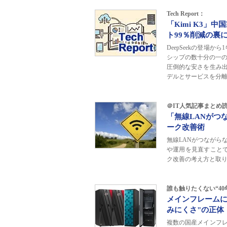
Tech Report：
「Kimi K3」
ト99％削減の裏
DeepSeekの登場
シップの数十分の一の
圧倒的な安さを生み
デルとサービスを分
＠IT人気記事まとめ読み
「無線LANがつ
ーク改善術
無線LANがつながら
や運用を見直すこと
ク改善の考え方と取
誰も触りたくない“40
メインフレームに
みにくさ"の正体
複数の国産メインフ