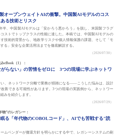
中国製オープンウェイトAIの衝撃。中国製AIモデルのコス
にある技術とリスク
から1年半、中国製AIモデルは「安かろう悪かろう」を脱し、米国製フラグ
コストでトップクラスの性能に達した。本稿では、中国製AIモデルの
出す技術的背景から、地政学リスクや個人情報保護の課題、そして「モ
離する」安全な企業活用法までを徹底解説する。
（2026/07/30）
eBook（1）：
ながらない」の苦情をゼロに 3つの現場に学ぶネットワ
ない、ネットワーク分離で業務が煩雑になる――こうした悩みは、設計
で改善できる可能性があります。3つの現場の実践例から、ネットワー
り組みを紹介します。
（2026/07/29）
年物”のレガシー：
眠る「年代物のCOBOLコード」、AIでも苦戦する"読
レームベンダーが撤退方針を明らかにする中で、レガシーシステムの刷