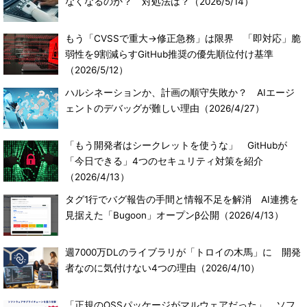
なくなるのか？ 対処法は？
（2026/5/14）
もう「CVSSで重大→修正急務」は限界 「即対応」脆
弱性を9割減らすGitHub推奨の優先順位付け基準
（2026/5/12）
ハルシネーションか、計画の順守失敗か？ AIエージ
ェントのデバッグが難しい理由
（2026/4/27）
「もう開発者はシークレットを使うな」 GitHubが
「今日できる」4つのセキュリティ対策を紹介
（2026/4/13）
タグ1行でバグ報告の手間と情報不足を解消 AI連携を
見据えた「Bugoon」オープンβ公開
（2026/4/13）
週7000万DLのライブラリが「トロイの木馬」に 開発
者なのに気付けない4つの理由
（2026/4/10）
「正規のOSSパッケージがマルウェアだった」 ソフ