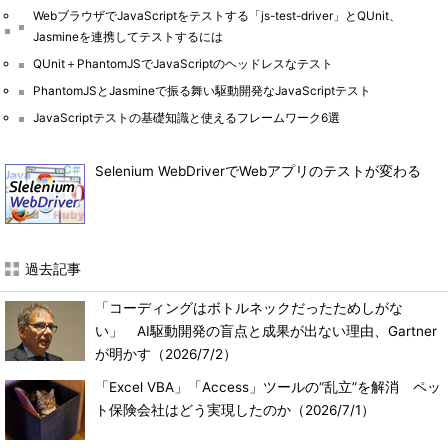
WebブラウザでJavaScriptをテストする「js-test-driver」とQUnit、
Jasmineを連携してテストするには
QUnit＋PhantomJSでJavaScriptのヘッドレスなテスト
PhantomJSとJasmineで振る舞い駆動開発なJavaScriptテスト
JavaScriptテストの基礎知識と使えるフレームワーク6選
Selenium WebDriverでWebアプリのテストが変わる
過去記事
「コーディングはボトルネックだったためしがな
い」 AI駆動開発の盲点と成果が出ない理由、Gartner
が明かす
（2026/7/2）
「Excel VBA」「Access」ツールの“乱立”を解消 ペッ
ト保険会社はどう実現したのか
（2026/7/1）