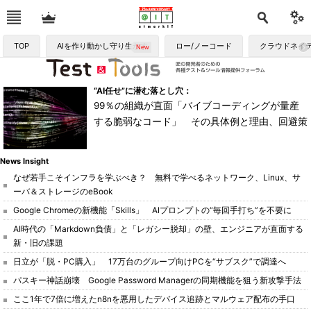
TOP
AIを作り動かし守り生かす
ロー/ノーコード
クラウドネイ
“AI任せ”に潜む落とし穴：
99％の組織が直面「バイブコーディングが量産
する脆弱なコード」 その具体例と理由、回避策
News Insight
なぜ若手こそインフラを学ぶべき？ 無料で学べるネットワーク、Linux、サ
ーバ＆ストレージのeBook
Google Chromeの新機能「Skills」 AIプロンプトの“毎回手打ち”を不要に
AI時代の「Markdown負債」と「レガシー脱却」の壁、エンジニアが直面する
新・旧の課題
日立が「脱・PC購入」 17万台のグループ向けPCを“サブスク”で調達へ
パスキー神話崩壊 Google Password Managerの同期機能を狙う新攻撃手法
ここ1年で7倍に増えたn8nを悪用したデバイス追跡とマルウェア配布の手口