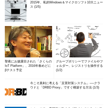
2015年、私的Windows＆マイクロソフト10大ニュー
ス (1/5)
聖夜にお披露目された「さくらの
グループポリシーでファイルやフ
IoT Platform」、2016年春めどに
ォルダー、レジストリを操作する
βテスト予定
(1/2)
今こそ真剣に考える「災害対策システム」──クラ
ウドと「DRBD Proxy」ですぐ構築する方法 (1/3)