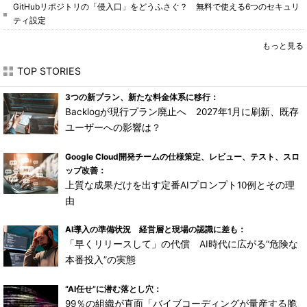
GitHubリポジトリの「侵入口」をどうふさぐ？ 無料で使える6つのセキュリ
ティ設定
もっと見る
TOP STORIES
3つの新プラン、新たな料金体系に移行：
Backlogが現行プラン廃止へ 2027年1月に刷新、既存
ユーザーへの影響は？
Google Cloud開発チームの仕様策定、レビュー、テスト、スロ
ップ改善：
上質な成果だけを出す定番AIプロンプト10例とその理
由
AI導入の準備状況 経営層と現場の認識に差も：
「早くリリースして」の代償 AI時代に広がる“危険な
本番投入”の実態
“AI任せ”に潜む落とし穴：
99％の組織が直面「バイブコーディングが量産する脆