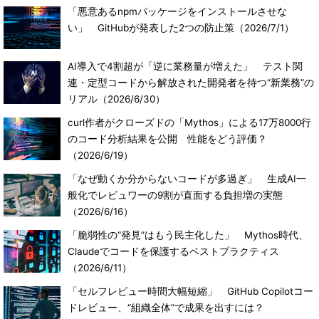
「悪意あるnpmパッケージをインストールさせな
い」 GitHubが発表した2つの防止策
（2026/7/1）
AI導入で4割超が「逆に業務量が増えた」 テスト関
連・定型コードから解放された開発者を待つ“新業務”の
リアル
（2026/6/30）
curl作者がクローズドの「Mythos」による17万8000行
のコード分析結果を公開 性能をどう評価？
（2026/6/19）
「なぜ動くか分からないコードが多過ぎ」 生成AI一
般化でレビュワーの9割が直面する負担増の実態
（2026/6/16）
「脆弱性の“発見”はもう民主化した」 Mythos時代、
Claudeでコードを保護するベストプラクティス
（2026/6/11）
「セルフレビュー時間大幅短縮」 GitHub Copilotコー
ドレビュー、“組織全体”で成果を出すには？