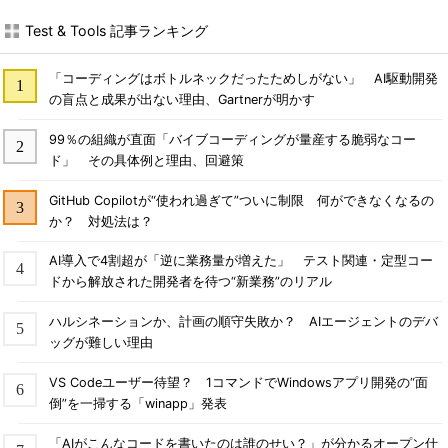
Test & Tools 記事ランキング
「コーディングはボトルネックだったためしがない」 AI駆動開発
の盲点と成果が出ない理由、Gartnerが明かす
99％の組織が直面「バイブコーディングが量産する脆弱なコー
ド」 その具体例と理由、回避策
GitHub Copilotが“使われ過ぎて”ついに制限 何ができなくなるの
か？ 対処法は？
AI導入で4割超が「逆に業務量が増えた」 テスト関連・定型コー
ドから解放された開発者を待つ“新業務”のリアル
ハルシネーションか、計画の順守失敗か？ AIエージェントのデバ
ッグが難しい理由
VS Codeユーザー待望？ 1コマンドでWindowsアプリ開発の“面
倒”を一掃する「winapp」発表
「AIがこんなコードを書いたのは誰のせい？」が分かるオープン仕