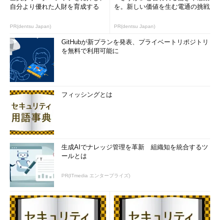
自分より優れた人財を育成する
を。新しい価値を生む電通の挑戦
PR(dentsu Japan)
PR(dentsu Japan)
GitHubが新プランを発表、プライベートリポジトリ
を無料で利用可能に
フィッシングとは
生成AIでナレッジ管理を革新 組織知を統合するツ
ールとは
PR(ITmedia エンタープライズ)