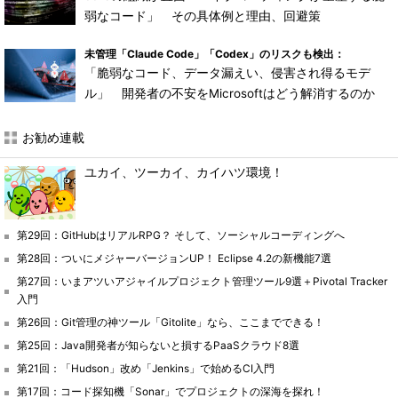
弱なコード」 その具体例と理由、回避策
未管理「Claude Code」「Codex」のリスクも検出：
「脆弱なコード、データ漏えい、侵害され得るモデ
ル」 開発者の不安をMicrosoftはどう解消するのか
お勧め連載
ユカイ、ツーカイ、カイハツ環境！
第29回：GitHubはリアルRPG？ そして、ソーシャルコーディングへ
第28回：ついにメジャーバージョンUP！ Eclipse 4.2の新機能7選
第27回：いまアツいアジャイルプロジェクト管理ツール9選＋Pivotal Tracker
入門
第26回：Git管理の神ツール「Gitolite」なら、ここまでできる！
第25回：Java開発者が知らないと損するPaaSクラウド8選
第21回：「Hudson」改め「Jenkins」で始めるCI入門
第17回：コード探知機「Sonar」でプロジェクトの深海を探れ！