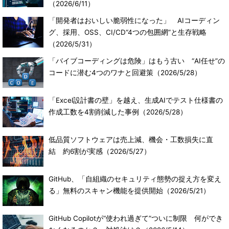
（2026/6/11）
「開発者はおいしい脆弱性になった」 AIコーディン
グ、採用、OSS、CI/CD“4つの包囲網”と生存戦略
（2026/5/31）
「バイブコーディングは危険」はもう古い “AI任せ”の
コードに潜む4つのワナと回避策
（2026/5/28）
「Excel設計書の壁」を越え、生成AIでテスト仕様書の
作成工数を4割削減した事例
（2026/5/28）
低品質ソフトウェアは売上減、機会・工数損失に直
結 約6割が実感
（2026/5/27）
GitHub、「自組織のセキュリティ態勢の捉え方を変え
る」無料のスキャン機能を提供開始
（2026/5/21）
GitHub Copilotが“使われ過ぎて”ついに制限 何ができ