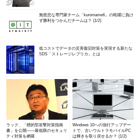
無慈悲な専門家チーム「kuromame6」の暗躍に負け
ず勝利をつかんだチームは？ (1/2)
低コストでデータの災害復旧対策を実現する新たな
SDS「ストレージレプリカ」とは
ラック、「標的型攻撃対策指南
Windows 10への強行アップデー
書」を公開――最低限のセキュリ
トで、古いウルトラモバイルPC
ティ対策を網羅
は輝きを取り戻せるか？ (1/2)