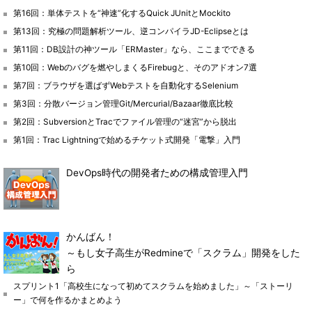
第16回：単体テストを“神速”化するQuick JUnitとMockito
第13回：究極の問題解析ツール、逆コンパイラJD-Eclipseとは
第11回：DB設計の神ツール「ERMaster」なら、ここまでできる
第10回：Webのバグを燃やしまくるFirebugと、そのアドオン7選
第7回：ブラウザを選ばずWebテストを自動化するSelenium
第3回：分散バージョン管理Git/Mercurial/Bazaar徹底比較
第2回：SubversionとTracでファイル管理の“迷宮”から脱出
第1回：Trac Lightningで始めるチケット式開発「電撃」入門
DevOps時代の開発者ための構成管理入門
かんばん！
～もし女子高生がRedmineで「スクラム」開発をした
ら
スプリント1「高校生になって初めてスクラムを始めました」～「ストーリ
ー」で何を作るかまとめよう