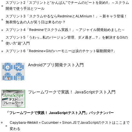
スプリント2「スプリントと“かんばん”でチームのビートを刻め!!」～スクラム
開発で使う手法とツール
スプリント3「スクラムやるならRedmineとALMinium！」～新キャラ登場！
無表情なあの人が笑う日は来るのか？
スプリント4「Redmineでスクラム実践！」～アジャイル開発始めました～
スプリント5「うわっ…私のバージョン管理、ダメ過ぎ…？」を解決するGitの
使い方“超”入門
スプリント6「Redmine×Gitのハーモニーは涙のチケット駆動開発!?」
Androidアプリ開発テスト入門
フレームワークで実践！ JavaScriptテスト入門
「フレームワークで実践！ JavaScriptテスト入門」バックナンバー
Capybara-Webkit＋Cucumber＋Sinon.JSでJavaScriptのテストはここまで
変わる