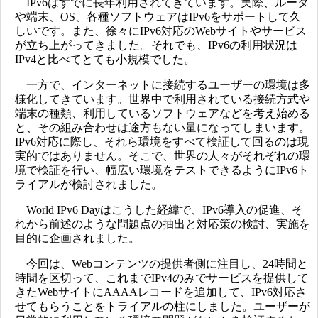
IPv6はすでに長年利用されてきています。実際、ルータ
や端末、OS、各種ソフトウェアはIPv6をサポートして久
しいです。また、徐々にIPv6対応のWebサイトやサービス
が立ち上がってきました。それでも、IPv6の利用状況は
IPv4と比べてとても小規模でした。
一方で、インターネットに接続するユーザーの環境は多
様化してきています。世界中で利用されている接続方式や
端末の種類、利用しているソフトウェアなどを考え始める
と、その組み合わせは途方もない量になってしまいます。
IPv6対応に際し、それら環境をすべて検証して回るのは現
実的ではありません。そこで、世界の人々がそれぞれの環
境で検証を行い、幅広い環境をテストできるようにIPv6ト
ライアルが検討されました。
World IPv6 Dayはこうした経緯で、IPv6導入の促進、そ
れから前述のような問題点の抽出と対応策の検討、実施を
目的に企画されました。
今回は、Webコンテンツの提供者側に注目し、24時間と
時間を区切って、これまでIPv4のみでサービスを提供して
きたWebサイトにAAAAレコードを追加して、IPv6対応さ
せてもらうことをトライアルの柱にしました。ユーザーが