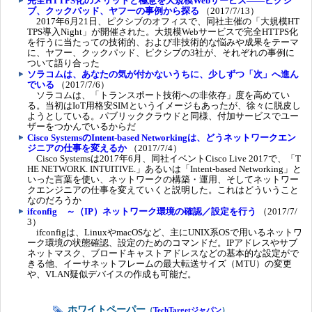
完全HTTPS化のメリットと極意を大規模Webサービス――ピクシ
ブ、クックパッド、ヤフーの事例から探る
（2017/7/13）
2017年6月21日、ピクシブのオフィスで、同社主催の「大規模HT
TPS導入Night」が開催された。大規模Webサービスで完全HTTPS化
を行うに当たっての技術的、および非技術的な悩みや成果をテーマ
に、ヤフー、クックパッド、ピクシブの3社が、それぞれの事例に
ついて語り合った
ソラコムは、あなたの気が付かないうちに、少しずつ「次」へ進ん
でいる
（2017/7/6）
ソラコムは、「トランスポート技術への非依存」度を高めてい
る。当初はIoT用格安SIMというイメージもあったが、徐々に脱皮し
ようとしている。パブリッククラウドと同様、付加サービスでユー
ザーをつかんでいるからだ
Cisco SystemsのIntent-based Networkingは、どうネットワークエン
ジニアの仕事を変えるか
（2017/7/4）
Cisco Systemsは2017年6月、同社イベントCisco Live 2017で、「T
HE NETWORK. INTUITIVE.」あるいは「Intent-based Networking」と
いった言葉を使い、ネットワークの構築・運用、そしてネットワー
クエンジニアの仕事を変えていくと説明した。これはどういうこと
なのだろうか
ifconfig ～（IP）ネットワーク環境の確認／設定を行う
（2017/7/
3）
ifconfigは、LinuxやmacOSなど、主にUNIX系OSで用いるネットワ
ーク環境の状態確認、設定のためのコマンドだ。IPアドレスやサブ
ネットマスク、ブロードキャストアドレスなどの基本的な設定がで
きる他、イーサネットフレームの最大転送サイズ（MTU）の変更
や、VLAN疑似デバイスの作成も可能だ。
ホワイトペーパー
（
TechTargetジャパン
）