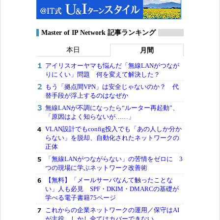
Master of IP Network 記事ランキング
本日
月間
アイリスオーヤマも悩んだ「無線LANがつなが
りにくい」問題 何を変えて解決した？
もう「拠点間VPN」は安全じゃないのか？ 代
替手段が浮上するのはなぜか
無線LANが不調になったら“ルーター再起動”、
「原因はよく知らないが……」
VLAN設計でもconfig投入でも「あの人しか分か
らない」を脱却、自動化されたネットワークの
正体
「無線LANがつながらない」の苦情をゼロに 3
つの現場に学ぶネットワーク改善術
【無料】「メールサーバなんて触ったことな
い」人も必見 SPF・DKIM・DMARCの基礎が
学べる電子書籍75ページ
これからの企業ネットワークの運用／保守はAI
が主役、しかし全てはカバーできない