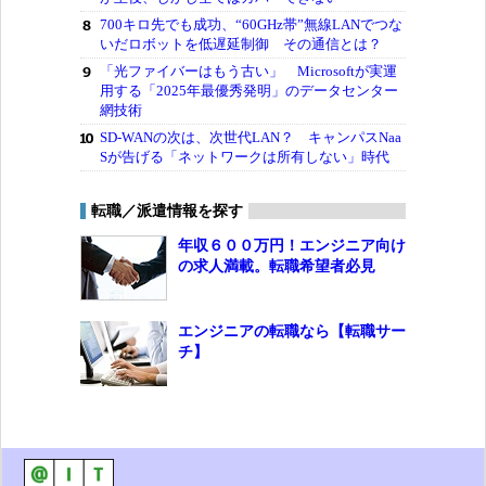
700キロ先でも成功、“60GHz帯”無線LANでつな
いだロボットを低遅延制御 その通信とは？
「光ファイバーはもう古い」 Microsoftが実運
用する「2025年最優秀発明」のデータセンター
網技術
SD-WANの次は、次世代LAN？ キャンパスNaa
Sが告げる「ネットワークは所有しない」時代
転職／派遣情報を探す
年収６００万円！エンジニア向け
の求人満載。転職希望者必見
エンジニアの転職なら【転職サー
チ】