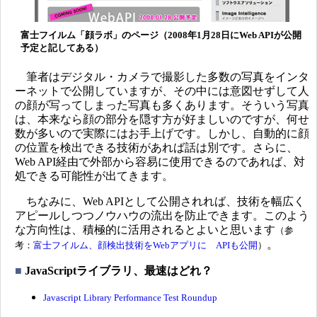
富士フイルム「顔ラボ」のページ（2008年1月28日にWeb APIが公開
予定と記してある）
筆者はデジタル・カメラで撮影した多数の写真をインタ
ーネットで公開していますが、その中には意図せずして人
の顔が写ってしまった写真も多くあります。そういう写真
は、本来なら顔の部分を隠す方が好ましいのですが、何せ
数が多いので実際にはお手上げです。しかし、自動的に顔
の位置を検出できる技術があれば話は別です。さらに、
Web API経由で外部から容易に使用できるのであれば、対
処できる可能性が出てきます。
ちなみに、Web APIとして公開されれば、技術を幅広く
アピールしつつノウハウの流出を防止できます。このよう
な方向性は、積極的に活用されるとよいと思います
（参
。
考：
富士フイルム、顔検出技術をWebアプリに APIも公開
）
■
JavaScriptライブラリ、最速はどれ？
Javascript Library Performance Test Roundup