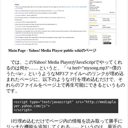
Main Page - Yahoo! Media Player public wikiのページ
では、このYahoo! Media PlayerがJavaScriptでやってくれ
るのは何か…… というと、「<a href="mysong.mp3">僕の
うた</a>」というようなMP3ファイルへのリンクが埋め込
まれたページに、以下のような1行を埋め込むだけで、そ
れらのファイルをページ上で再生可能にできるというもの
です。
<script type="text/javascript" src="http://mediapla
yer.yahoo.com/js">
</script>
1行埋め込むだけでページ内の情報を読み取って勝手に
リッチな機能を追加してくれる…… というのは、最近の