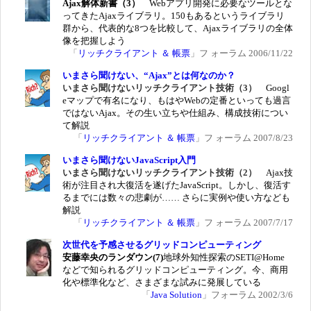
Ajax解体新書（3）
Webアプリ開発に必要なツールとな
ってきたAjaxライブラリ。150もあるというライブラリ
群から、代表的な8つを比較して、Ajaxライブラリの全体
像を把握しよう
「
リッチクライアント ＆ 帳票
」フ ォーラム 2006/11/22
いまさら聞けない、“Ajax”とは何なのか？
いまさら聞けないリッチクライアント技術（3）
Googl
eマップで有名になり、もはやWebの定番といっても過言
ではないAjax。その生い立ちや仕組み、構成技術につい
て解説
「
リッチクライアント ＆ 帳票
」フ ォーラム 2007/8/23
いまさら聞けないJavaScript入門
いまさら聞けないリッチクライアント技術（2）
Ajax技
術が注目され大復活を遂げたJavaScript。しかし、復活す
るまでには数々の悲劇が…… さらに実例や使い方なども
解説
「
リッチクライアント ＆ 帳票
」フ ォーラム 2007/7/17
次世代を予感させるグリッドコンピューティング
安藤幸央のランダウン(7)
地球外知性探索のSETI@Home
などで知られるグリッドコンピューティング。今、商用
化や標準化など、さまざまな試みに発展している
「
Java Solution
」フォーラム 2002/3/6