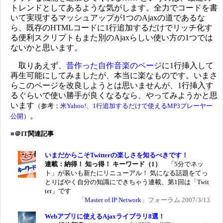
トレンドとしてあるような気がします。全力でコードを書
いて実現するマッシュアップが1つのAjaxの道であるな
ら、既存のHTMLコードに1行追加するだけでリッチ化す
る便利スクリプトもまた別のAjaxらしい使い方の1つでは
ないかと思います。
取りあえず、
昔作った自作音楽のページ
に1行挿入して
再生可能にしてみましたが、本当に楽なものです。いまさ
らこのページを改良しようとは思いませんが、1行挿入す
るぐらいで使い勝手が良くなるなら、やってみようかと思
います
（参考：
米Yahoo!、1行追加するだけで使えるMP3プレーヤー
。
公開
）
■
＠IT関連記事
いまだからこそTwitterの楽しさを知るべきです！
連載：納得！ 知っ得！ キーワード（1）
「5分でネッ
ト」が装いも新たにリニューアル！ 気になる話題をてっ
とりばやく自分の知識にできちゃう連載、第1回は「Twit
ter」です
「
Master of IP Network
」フォーラム 2007/3/13
Webアプリに使えるAjaxライブラリ8選！