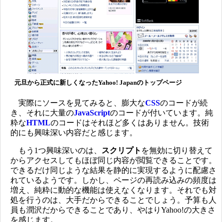
元旦から正式に新しくなったYahoo! Japanのトップページ
実際にソースを見てみると、膨大な
CSS
のコードが続
き、それに大量の
JavaScript
のコードが付いています。純
粋な
HTML
のコードはそれほど多くはありません。技術
的にも興味深い内容だと感じます。
もう1つ興味深いのは、
スクリプト
を無効に切り替えて
からアクセスしてもほぼ同じ内容が閲覧できることです。
できるだけ同じような結果を静的に実現するように配慮さ
れているようです。しかし、ページの再読み込みの頻度は
増え、純粋に動的な機能は使えなくなります。それでも対
処を行うのは、大手だからできることでしょう。予算も人
員も潤沢だからできることであり、やはりYahoo!の大きさ
を感じます。