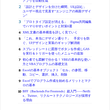
アプリを自動生成
「設計とデザインを分けた瞬間、UIは詰む」
ユーザー視点で見直す“エンジニアの画面デザイ
ン”
「プロトタイプ設定が消える」 Figma共同編集
でハマりやすいポイントと対策6選
XML文書の基本構造を詳しく見ていく
「これ、本当にデザイン通り？」 手戻りを防
ぐ、UIデザインと実装のギャップ解消術
スプレッドシートに図形でボタンを作成しGAS
を実行＆トリガーを使ったメニューの追加
初心者でも図解で分かる！ VBEの基本的な使い
方とVBAプログラムの基礎文法
Excelの基本オブジェクト「セル」の参照、移
動、コピー、選択、挿入、削除
Excelでプログラム作成を始めるメリットとマク
ロの基本
BFF（Backends For Frontends）超入門――Netfli
x、Twitter、リクルートテクノロジーズが採用す
る理由