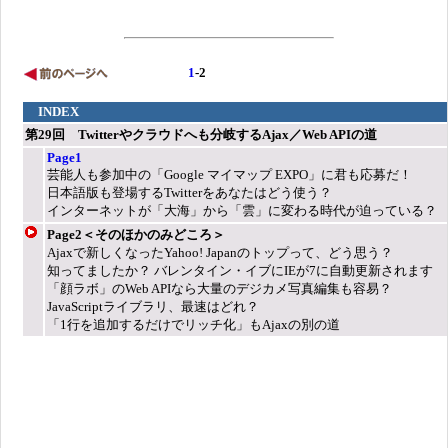
1
-2
INDEX
第29回 Twitterやクラウドへも分岐するAjax／Web APIの道
Page1
芸能人も参加中の「Google マイマップ EXPO」に君も応募だ！
日本語版も登場するTwitterをあなたはどう使う？
インターネットが「大海」から「雲」に変わる時代が迫っている？
Page2＜そのほかのみどころ＞
Ajaxで新しくなったYahoo! Japanのトップって、どう思う？
知ってましたか？ バレンタイン・イブにIEが7に自動更新されます
「顔ラボ」のWeb APIなら大量のデジカメ写真編集も容易？
JavaScriptライブラリ、最速はどれ？
「1行を追加するだけでリッチ化」もAjaxの別の道