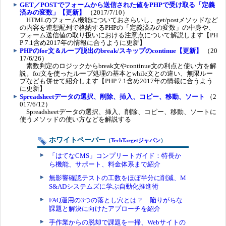
GET／POSTでフォームから送信された値をPHPで受け取る「定義
済みの変数」【更新】
（2017/7/10）
HTMLのフォーム機能についておさらいし、get/postメソッドなど
の内容を連想配列で格納するPHPの「定義済みの変数」の中身や、
フォーム送信値の取り扱いにおける注意点について解説します【PH
P 7.1含め2017年の情報に合うように更新】
PHPのfor文＆ループ脱出のbreak/スキップのcontinue【更新】
（20
17/6/26）
素数判定のロジックからbreak文やcontinue文の利点と使い方を解
説。for文を使ったループ処理の基本とwhile文との違い、無限ルー
プなども併せて紹介します【PHP 7.1含め2017年の情報に合うよう
に更新】
Spreadsheetデータの選択、削除、挿入、コピー、移動、ソート
（2
017/6/12）
Spreadsheetデータの選択、挿入、削除、コピー、移動、ソートに
使うメソッドの使い方などを解説する
ホワイトペーパー
（
TechTargetジャパン
）
「はてなCMS」コンプリートガイド：特長か
ら機能、サポート、料金体系まで紹介
無影響確認テストの工数をほぼ半分に削減、M
S&ADシステムズに学ぶ自動化推進術
FAQ運用の3つの落とし穴とは？ 陥りがちな
課題と解決に向けたアプローチを紹介
手作業からの脱却で課題を一掃、Webサイトの