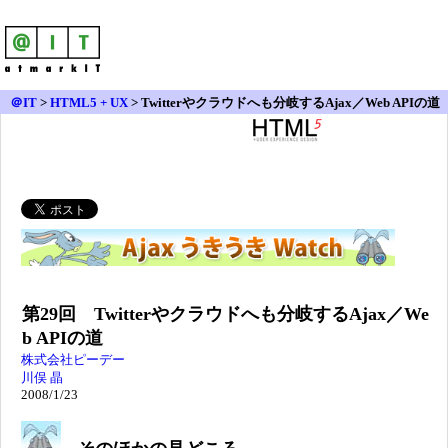
＠IT
>
HTML5 + UX
>
Twitterやクラウドへも分岐するAjax／Web APIの道
第29回 Twitterやクラウドへも分岐するAjax／We
b APIの道
株式会社ピーデー
川俣 晶
2008/1/23