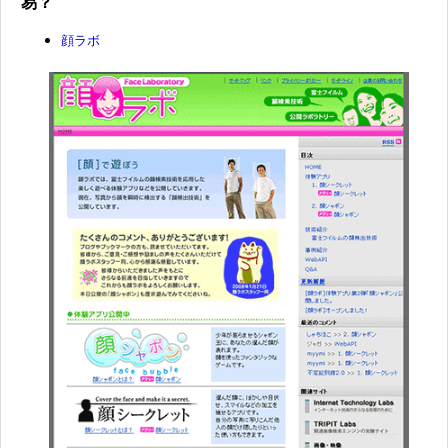
易？
顔ラボ