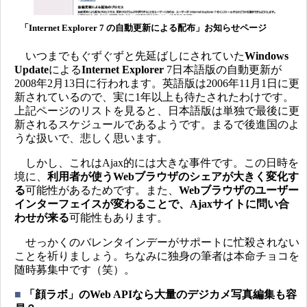
「Internet Explorer 7 の自動更新による配布」お知らせページ
いつまでもぐずぐずと先延ばしにされていた
Windows
Update
による
Internet Explorer
7日本語版の自動更新が
2008年2月13日に行われます。英語版は2006年11月1日に更
新されているので、実に1年以上も待たされたわけです。
上記ページのリストを見ると、日本語版は単独で最後に更
新されるスケジュールであるようです。まるで後進国のよ
うな扱いで、悲しく思います。
しかし、これはAjax的には大きな事件です。この日時を
境に、
利用者が使うWebブラウザのシェアが大きく変化す
る
可能性があるためです。また、
Webブラウザのユーザー
インターフェイスが変わることで、Ajaxサイトに問い合
わせが来る
可能性もあります。
せっかくのバレンタインデーがサポートに忙殺されない
ことを祈りましょう。ちなみに独身の筆者は本命チョコを
随時募集中です（笑）。
■
「顔ラボ」のWeb APIなら大量のデジカメ写真編集も容