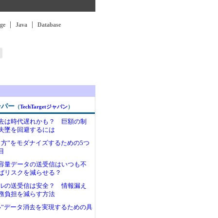
ge
Java
Database
ーパー
（
TechTargetジャパン
）
去は時代遅れかも？ 巨額の制
失墜を回避するには
し方”をモダナイズするための5つ
目
容量データの送受信はいつも不
ばリスクを減らせる？
ルの送受信は安全？ 情報漏え
務負担を減らす方法
い”データ消去を実現するための具