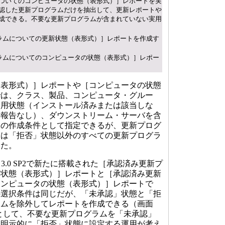
ついてのコンピュータの状態（表形式）］レポートを実
認した更新プログラムだけを抽出して、更新レポートや
成できる。不要な更新プログラムが含まれていない実用
ラムについての更新状態（表形式）］レポートを作成す
ラムについてのコンピュータの状態（表形式）］レポー
表形式）］レポートや［コンピュータの状態
では、クラス、製品、コンピュータ・グルー
適用状態（インストール済みまたは該当しな
の報告なし）、ダウンストリーム・サーバを含
トの作成条件として指定できるが、更新プログ
ては「拒否」状態以外のすべての更新プログラ
いた。
3.0 SP2で新たに搭載された［承認済み更新プ
新状態（表形式）］レポートと［承認済み更新
コンピュータの状態（表形式）］レポートで
の選択条件は同じだが、「未承認」状態と「拒
ラムを除外してレポートを作成できる（画面
針として、不要な更新プログラムを「未承認」
、明示的に「拒否」状態に設定する運用が考え