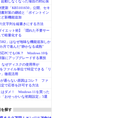
、起動しなくなった場合の対応策
1月例更新「KB5101650」公開、セキ
明書対策の継続と「ポイントイン
など新機能追加
ル内の文字列を縦書きにする方法
 11ダイエット術】「隠れた不要サー
して軽量化する
11「25H2」はなぜ地味な機能追加しか
カ月で進んだ“静かなる成熟”
PCでもOK？ Windows 10を
11最新版にアップグレードする裏技
 11】なぜディスクの使用率が
人をファイル単位で特定できる「リ
ー」徹底活用
pingが通らない原因はコレ？ ファ
設定で応答を許可する方法
ダメ！ Windows 11を買った
き「おせっかいな初期設定」5選
報を探す