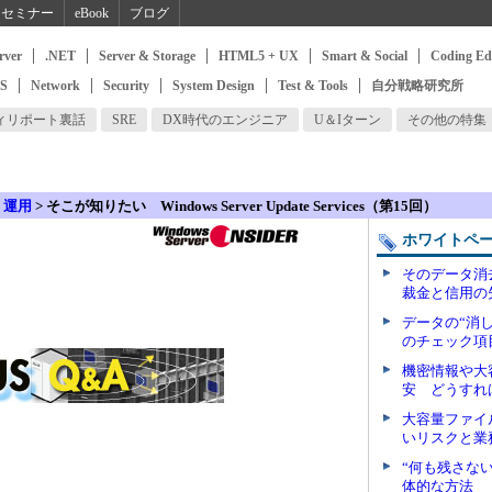
セミナー
eBook
ブログ
rver
.NET
Server & Storage
HTML5 + UX
Smart & Social
Coding Ed
SS
Network
Security
System Design
Test & Tools
自分戦略研究所
ィリポート裏話
SRE
DX時代のエンジニア
U＆Iターン
その他の特集
>
運用
> そこが知りたい Windows Server Update Services（第15回）
ホワイトペ
そのデータ消
裁金と信用の
データの“消
のチェック項
機密情報や大
安 どうすれ
大容量ファイ
いリスクと業
“何も残さな
体的な方法