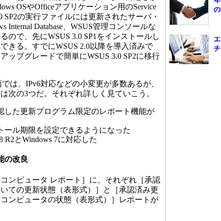
年
s OSやOfficeアプリケーション用のService
の
 3.0 SP2の実行ファイルには更新されたサーバ・
Internal Database、WSUS管理コンソールな
ので、先にWSUS 3.0 SP1をインストールし
エ
きる。すでにWSUS 2.0以降を導入済みで
チ
ップグレードで簡単にWSUS 3.0 SP2に移行
機能面では、IPv6対応などの小変更が多数あるが、
は次の3つだ。それぞれ詳しく見ていこう。
認した更新プログラム限定のレポート機能が
トール期限を設定できるようになった
2008 R2とWindows 7に対応した
能の改良
コンピュータ レポート］に、それぞれ［承認
ついての更新状態（表形式）］と［承認済み更
のコンピュータの状態（表形式）］レポートが