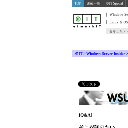
TOP
連載一覧
＠IT Special
Windows Se
Linux ＆ O
セキュリテ
＠IT
>
Windows Server Insider
[Q&A]
そこが知りたい