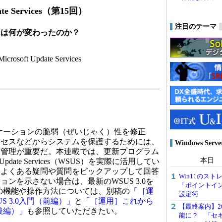
date Services（第15回）
注目のテーマ
 SP2は何が変わったのか？
icrosoft Update Services
プリケーションの脆弱（ぜいじゃく）性を修正
クセスなどからシステムを保護するためには、
Windows Ser
と管理が重要だ。本連載では、更新プログラム
本日
r Update Services（WSUS）を実際に活用してい
、よくある疑問や質問をピックアップして回答
Win11のス
ンを示さない場合は、最新のWSUS 3.0を
「ポイントイ
.0の機能や操作方法については、別稿の
「［運
設定術
S 3.0入門（前編）」
と
「［運用］これから
【最終案内】20
（後編）」
も参照していただきたい。
能に？ 「セ