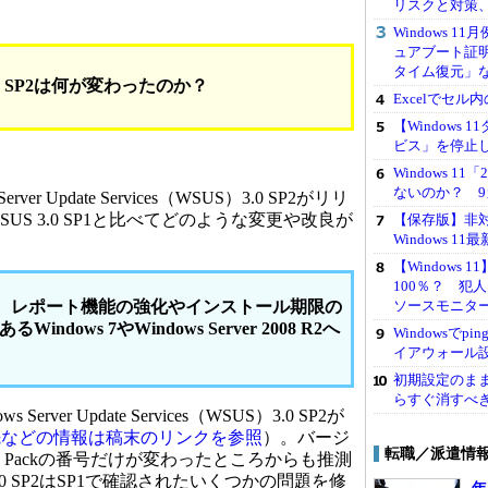
リスクと対策
Windows 1
ュアブート証
タイム復元」
.0 SP2は何が変わったのか？
Excelでセ
【Windows
ビス」を停止
Windows 
ないのか？ 9
ver Update Services（WSUS）3.0 SP2がリリ
US 3.0 SP1と比べてどのような変更や改良が
【保存版】非対応
Windows 
。
【Windows
100％？ 犯
レポート機能の強化やインストール期限の
ソースモニタ
ndows 7やWindows Server 2008 R2へ
Windowsで
イアウォール
初期設定のままは
らすぐ消すべ
Server Update Services（WSUS）3.0 SP2が
先などの情報は稿末のリンクを参照
）。バージ
転職／派遣情
ce Packの番号だけが変わったところからも推測
.0 SP2はSP1で確認されたいくつかの問題を修