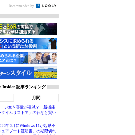
Recommended by
ver Insider 記事ランキング
月間
トレージ空き容量が激減？ 新機能
ンタイムリストア」のわなと賢い
26年6月にWindows 11が起動不
キュアブート証明書」の期限切れ