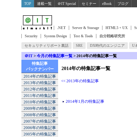
TOP
連載一覧
＠IT Special
セミナー
eBook
ブログ
Windows Server
.NET
Server & Storage
HTML5 + UX
S
Security
System Design
Test & Tools
自分戦略研究所
セキュリティリポート裏話
SRE
DX時代のエンジニア
U
＠IT
>
今月の特集記事一覧
> 2014年の特集記事一覧
特集記事
2014年の特集記事一覧
バックナンバー
2014年の特集記事
<< 2013年の特集記事
2013年の特集記事
2012年の特集記事
2011年の特集記事
2014年1月の特集記事
2010年の特集記事
2009年の特集記事
2008年の特集記事
2007年の特集記事
2006年の特集記事
2005年の特集記事