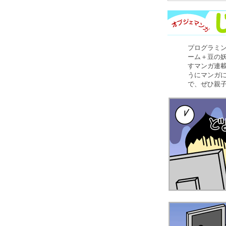
プログラミ
ーム＋豆の
すマンガ連
うにマンガ
で、ぜひ親