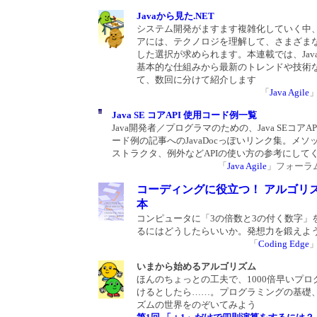
Javaから見た.NET
システム開発がますます複雑化していく中
アには、テクノロジを理解して、さまざま
した選択が求められます。本連載では、Java
基本的な仕組みから最新のトレンドや技術
て、数回に分けて紹介します
「
Java Agile
Java SE コアAPI 使用コード例一覧
Java開発者／プログラマのための、Java SEコアA
ード例の記事へのJavaDocっぽいリンク集。メソ
ストラクタ、例外などAPIの使い方の参考にして
「
Java Agile
」フォーラム 2
コーディングに役立つ！ アルゴリ
本
コンピュータに「3の倍数と3の付く数字」
るにはどうしたらいいか。発想力を鍛えよ
「
Coding Edge
いまから始めるアルゴリズム
ほんのちょっとの工夫で、1000倍早いプロ
けるとしたら……。プログラミングの基礎
ズムの世界をのぞいてみよう