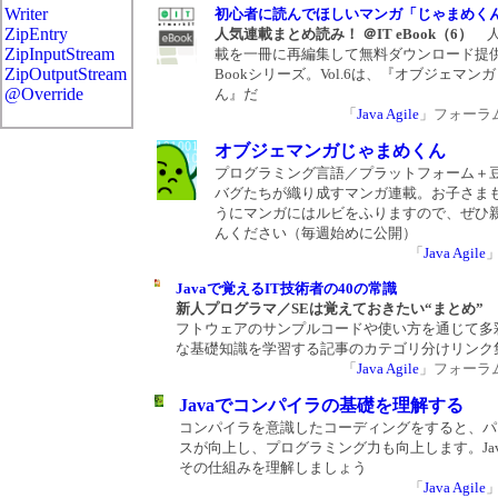
Writer
初心者に読んでほしいマンガ「じゃまめく
ZipEntry
人気連載まとめ読み！ ＠IT eBook（6）
人
ZipInputStream
載を一冊に再編集して無料ダウンロード提供す
ZipOutputStream
Bookシリーズ。Vol.6は、『オブジェマン
@Override
ん』だ
「
Java Agile
」フォーラム 2
オブジェマンガじゃまめくん
プログラミング言語／プラットフォーム＋
バグたちが織り成すマンガ連載。お子さま
うにマンガにはルビをふりますので、ぜひ
んください（毎週始めに公開）
「
Java Agile
Javaで覚えるIT技術者の40の常識
新人プログラマ／SEは覚えておきたい“まとめ”
J
フトウェアのサンプルコードや使い方を通じて多
な基礎知識を学習する記事のカテゴリ分けリンク
「
Java Agile
」フォーラム 2
Javaでコンパイラの基礎を理解する
コンパイラを意識したコーディングをすると、パ
スが向上し、プログラミング力も向上します。Ja
その仕組みを理解しましょう
「
Java Agile