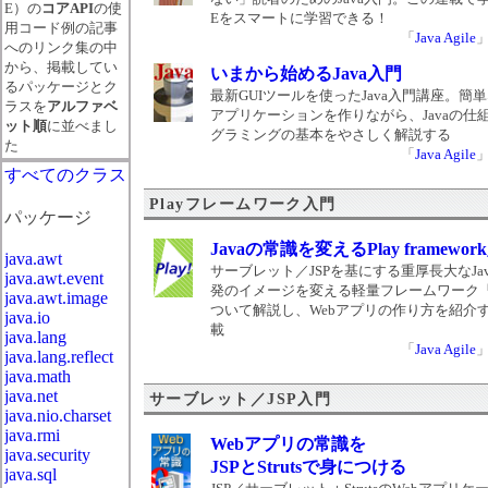
E）の
コアAPI
の使
Eをスマートに学習できる！
用コード例の記事
「
Java Agile
へのリンク集の中
から、掲載してい
いまから始めるJava入門
るパッケージとク
最新GUIツールを使ったJava入門講座。簡
ラスを
アルファベ
アプリケーションを作りながら、Javaの仕
ット順
に並べまし
グラミングの基本をやさしく解説する
た
「
Java Agile
すべてのクラス
Playフレームワーク入門
パッケージ
Javaの常識を変えるPlay framewor
java.awt
サーブレット／JSPを基にする重厚長大なJav
java.awt.event
発のイメージを変える軽量フレームワーク「P
java.awt.image
ついて解説し、Webアプリの作り方を紹介
java.io
載
java.lang
「
Java Agile
java.lang.reflect
java.math
java.net
サーブレット／JSP入門
java.nio.charset
java.rmi
Webアプリの常識を
java.security
JSPとStrutsで身につける
java.sql