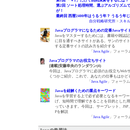
第1回 「＋1」だけで四則演算をするには？
第2回 ソート処理時間、選ぶアルゴリズム
が！
最終回 西暦2400年はうるう年？ うるう年
自分戦略研究所
>
スキ
Javaプログラマになるための定番Javaサ
Javaをマスターするためには、書籍や雑誌
に目を通すべきサイトがある。サンのサイ
する定番サイトの読み方を紹介する
「
Java Agile
」フォーラム 2
Javaプログラマのお役立ちサイト
[連載]安藤幸央のランダウン(4)
今回は、Javaプログラマに必須のお役立ちWeb
くつかご紹介。これで、あなたの仕事もはかど
「
Java Agile
」フォーラム 20
Javaを紐解くための重点キーワード
Javaを学習する上で必ず必要となるキーワ
げ、短時間で理解できることを目的とした
っていきます。今回は、サーブレット、JSP、E
Pを解説
「
Java Agile
」フォーラム 2