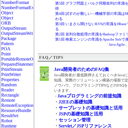
NumberFormat
第5回 グラフ問題とバルク同期並列の常識をGi
NumberFormatException
得
Object
第4回 試すのが難しい―機械学習の常識はMa
Object
わる
ORB
第3回 いまさら聞けないKVSの常識をHbas
OutputStream
る
OutputStreamWriter
第2回 並列分散処理の常識をHadoopファ
Package
第1回 検索エンジンの常識をApache Solr
Pattern
「
Java Agile
POA
Point
FAQ／TIPS
PortableRemoteObject
PreparedStatement
PrintStream
Java開発者のためのFAQ集
PrintWriter
Java開発者が 最低限押さえておくべきJav
Properties
知識、実際のソリューション構築の場面で
Random
ノウハウ、プログラミングTIPSなどのFAQ
Reader
いきます
。
Rectangle
Javaプログラミングの前提知識
・
Remote
・
J2EEの基礎知識
RemoteException
・
サーブレットの基礎知識と活用
ResourceBundle
・
JSPの基礎知識と活用
ResultSet
・
セッション管理
Robot
Runtime
・
Servlet／JSPリファレンス