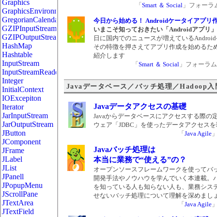
Graphics
「
Smart ＆ Social
」フォーラム 2
GraphicsEnvironment
GregorianCalendar
今日から始める！ Androidケータイアプリ
GZIPInputStream
いまこそ知っておきたい「Androidアプリ
GZIPOutputStream
日に国内でのニュースが増えているAndroi
HashMap
その特徴を押さえてアプリ作成を始めるた
Hashtable
紹介します
InputStream
「
Smart ＆ Social
」フォーラム 20
InputStreamReader
Integer
Javaデータベース／バッチ処理／Hadoop入
InitialContext
IOExcepiton
Javaデータアクセスの基礎
Iterator
JarInputStream
Javaからデータベースにアクセスする際の
JarOutputStream
ウェア「JDBC」を使ったデータアクセス
JButton
「
Java Agile
JComponent
Javaバッチ処理は
JFrame
JLabel
本当に業務で“使える”の？
JList
オープンソースフレームワークを使ってバ
JPanell
開発手法やノウハウを学んでいく本連載。
JPopupMenu
を知っている人も知らない人も、業務シス
JScrollPane
せないバッチ処理について理解を深めまし
JTextArea
「
Java Agile
JTextField