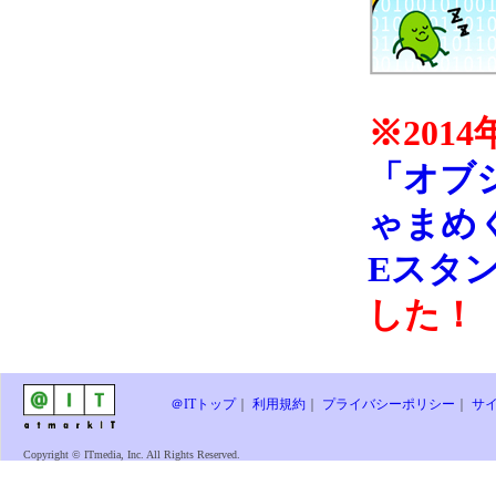
※201
「オブ
ゃまめく
Eスタ
した！
＠ITトップ
｜
利用規約
｜
プライバシーポリシー
｜
サ
Copyright © ITmedia, Inc. All Rights Reserved.