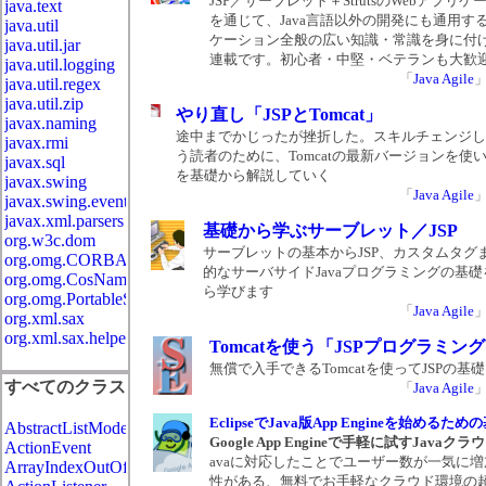
JSP／サーブレット＋StrutsのWebアプリ
java.text
を通じて、Java言語以外の開発にも通用する
java.util
ケーション全般の広い知識・常識を身に付
java.util.jar
連載です。初心者・中堅・ベテランも大歓
java.util.logging
「
Java Agile
java.util.regex
java.util.zip
やり直し「JSPとTomcat」
javax.naming
途中までかじったが挫折した。スキルチェンジし
javax.rmi
う読者のために、Tomcatの最新バージョンを使い
javax.sql
を基礎から解説していく
javax.swing
「
Java Agile
javax.swing.event
javax.xml.parsers
基礎から学ぶサーブレット／JSP
org.w3c.dom
サーブレットの基本からJSP、カスタムタグ
org.omg.CORBA
的なサーバサイドJavaプログラミングの基礎
org.omg.CosNaming
ら学びます
org.omg.PortableServer
「
Java Agile
org.xml.sax
org.xml.sax.helpers
Tomcatを使う「JSPプログラミン
無償で入手できるTomcatを使ってJSPの基
すべてのクラス
「
Java Agile
EclipseでJava版App Engineを始めるた
AbstractListModel
Google App Engineで手軽に試すJava
ActionEvent
avaに対応したことでユーザー数が一気に
ArrayIndexOutOfBoundsException
性がある、無料でお手軽なクラウド環境の