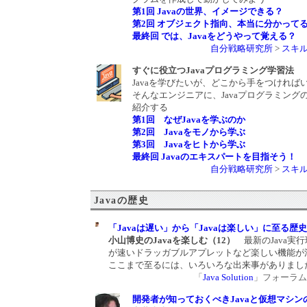
第1回 Javaの世界、イメージできる？
第2回 オブジェクト指向、本当に分かって
最終回 では、Javaをどうやって覚える？
自分戦略研究所
>
スキ
すぐに役立つJavaプログラミング学習法
Javaを学びたいが、どこから手をつければ
そんなエンジニアに、Javaプログラミング
紹介する
第1回 なぜJavaを学ぶのか
第2回 Javaをモノから学ぶ
第3回 Javaをヒトから学ぶ
最終回 Javaのエキスパートを目指そう！
自分戦略研究所
>
スキ
Javaの歴史
「Javaは遅い」から「Javaは楽しい」に至る歴史
小山博史のJavaを楽しむ（12）
最新のJava実
が速いドラッガブルアプレットなど楽しい機能が
ここまで至るには、いろいろな出来事がありまし
「
Java Solution
」フォーラム 20
開発者が知っておくべきJavaと仮想マシン