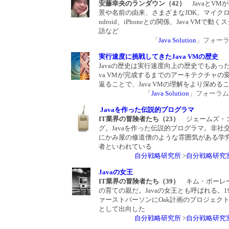
安藤幸央のランダウン（42）
JavaとVM
景や名前の由来、さまざまなJDK、マイク
ndroid、iPhoneとの関係、Java VMで動
語など
「
Java Solution
」フォーラム 
実行速度に挑戦してきたJava VMの歴史
Javaの歴史は実行速度向上の歴史でもあった
va VMが完成するまでのアーキテクチャの
返ることで、Java VMの理解をより深める
「
Java Solution
」フォーラム 20
Javaを作った伝説的プログラマ
IT業界の冒険者たち（23）
ジェームズ・
グ。Javaを作った伝説的プログラマ。非社
にかみ屋の修道僧のような雰囲気がある学
者といわれている
自分戦略研究所
>
自分戦略研究
Javaの女王
IT業界の冒険者たち（39）
キム・ポーレー
の育ての親だ。Javaの女王とも呼ばれる。1
ァーストパーソンにOak計画のプロジェク
として出向した
自分戦略研究所
>
自分戦略研究