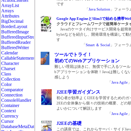
ActionListener
です
ArrayList
「
Java Solution
」フォーラム 2
Arrays
Attributes
Google App EngineとSlim3で始める携帯W
BigDecimal
クラウドとフレームワークで超簡単ケータ
BorderLayout
Javaのケータイ向けサービス開発を超簡
BufferedImage
byletなどを紹介し、開発環境を構築して
BufferedInputStream
す
BufferedReader
「
Smart ＆ Social
」フォーラム 2
BufferedWriter
Calendar
ツールでトライ！
CallableStatement
初めてのWebアプリケーション
Character
難しい理屈は抜きに、無償で手に入るツール
Charset
bアプリケーションを体験！Javaは難しくな
Class
感しよう
Collection
「
Java Agile
Color
Comparator
J2EE学習ガイダンス
Connection
初心者が効率よくJ2EEを学習するためのガ
ConsoleHandler
2EEの全体像から個々の技術の概要、どの
Container
よいかについて解説します
Context
「
Java Agile
Currency
Cursor
J2EEの基礎
DatabaseMetaData
この講座では、これからサーバ・サイドJav