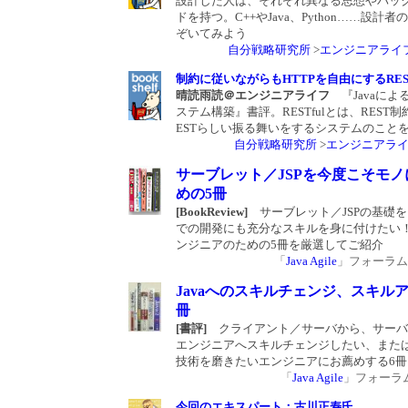
設計した人は、それぞれ異なる思想やバッ
ドを持つ。C++やJava、Python……設計
ぞいてみよう
自分戦略研究所
>
エンジニアライ
制約に従いながらもHTTPを自由にするREST
晴読雨読＠エンジニアライフ
『Javaによる
ステム構築』書評。RESTfulとは、REST
ESTらしい振る舞いをするシステムのこと
自分戦略研究所
>
エンジニアラ
サーブレット／JSPを今度こそモノ
めの5冊
[BookReview]
サーブレット／JSPの基礎
での開発にも充分なスキルを身に付けたい
ンジニアのための5冊を厳選してご紹介
「
Java Agile
」フォーラム 20
Javaへのスキルチェンジ、スキル
冊
[書評]
クライアント／サーバから、サーバサ
エンジニアへスキルチェンジしたい、また
技術を磨きたいエンジニアにお薦めする6冊
「
Java Agile
」フォーラム 2
今回のエキスパート：古川正寿氏