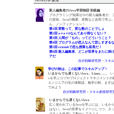
Javaの学習法
新人編集者のJava学習物語 初級編
プログラミング知識ゼロの新人編集者が、
の意味、Javaの概要、変数など必死で学ぶ
ん、ノンフィクション！
第1回 変数って、変な数のことでしょ
第2回 a＝a＋bなんてあり得なくない？
第3回 人間が「もの」ってどういうこと？
第4回 プログラムが恋人なんて悲しすぎる
第5回 extendsで恋も授業も延長だ！
第6回 新人編集者、どこが世界をまたに掛
アだ
自分戦略研究所
>
スキ
学びの秋は、この記事でスキルアップ！
いまからでも遅くないJava、Linux……
い
xを学ぶコツやプロジェクトマネジメントの
エンジニアの生の体験談。勉学の秋、まず
でみよう
自分戦略研究所
>
スキル創造研究
いまからでも遅くないJava
広く使われているJavaを学ぶには、いまか
はない。Javaの世界をイメージしつつ、さ
グラムを作成して動かしてみよう