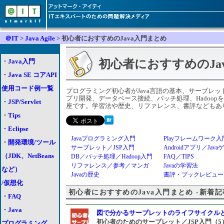
＠IT
>
Java Agile
> 初心者におすすめのJava入門まとめ
・
Java入門
初心者におすすめのJa
・
Java SE コアAPI
使用コード例一覧
プログラミング初心者がJava言語の基本、サーブレット／J
プリ開発、データベース接続、バッチ処理、Hadoo
・
JSP/Servlet
座です。学習法や歴史、リファレンス、書評などもあ
・
Tips
・
Eclipse
Javaプログラミング入門
Playフレームワーク入
・
開発環境/ツール
サーブレット／JSP入門
Androidアプリ／Java
（JDK、NetBeans
DB／バッチ処理／Hadoop入門
FAQ／TIPS
リファレンス／参考／マンガ
Javaの学習法
など）
Javaの歴史
書評・ブックレビュー
/仮想化
初心者におすすめのJava入門まとめ -新着記
・
FAQ
・
Java
図で分かるサーブレットのライフサイクル
初心者のためのサーブレット／JSP入門（5
プログラミング