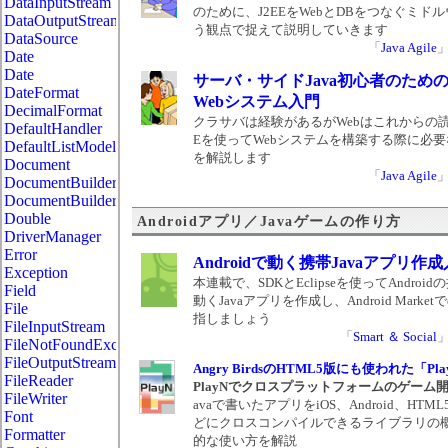
DataInputStream
のために、J2EEをWebとDBをつなぐミド
DataOutputStream
う観点で捉えて説明していきます
DataSource
「
Java Agile
Date
Date
サーバ・サイドJava初心者のため
DateFormat
Webシステム入門
DecimalFormat
クラサバは経験があるがWebはこれからの読
DefaultHandler
Eを使ってWebシステムを構築する際に必
DefaultListModel
を解説します
Document
「
Java Agile
DocumentBuilder
DocumentBuilderFactory
Double
Androidアプリ／Javaゲームの作り方
DriverManager
Error
Androidで動く携帯Javaアプリ作
Exception
本連載で、SDKとEclipseを使ってAndroi
Field
動くJavaアプリを作成し、Android Marke
File
指しましょう
FileInputStream
「
Smart ＆ Social
FileNotFoundException
FileOutputStream
Angry BirdsのHTML5版にも使われた「Pl
FileReader
PlayNでクロスプラットフォームのゲーム
FileWriter
avaで書いたアプリをiOS、Android、HTML5
Font
どにクロスコンパイルできるライブラリの
Formatter
的な使い方を解説