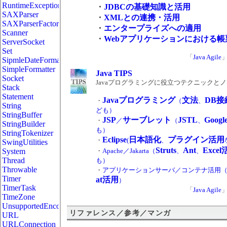
RuntimeException
・
JDBCの基礎知識と活用
SAXParser
・
XMLとの連携・活用
SAXParserFactory
・
エンタープライズへの適用
Scanner
・
Webアプリケーションにおける帳
ServerSocket
Set
「
Java Agile
SipmleDateFormat
SimpleFormatter
Java TIPS
Socket
Javaプログラミングに役立つテクニックと
Stack
Statement
Javaプログラミング
文法
DB接
・
（
、
String
ども）
StringBuffer
JSP
サーブレット
JSTL
Goog
・
／
（
、
StringBuilder
も）
StringTokenizer
Eclipse
日本語化
プラグイン活用
・
(
、
SwingUtilities
Struts
Ant
Exce
System
・
Apache／Jakarta（
、
、
Thread
も
）
Throwable
・
アプリケーションサーバ／コンテナ活用
Timer
at活用
）
TimerTask
「
Java Agile
TimeZone
UnsupportedEncodingException
リファレンス／参考／マンガ
URL
URLConnection