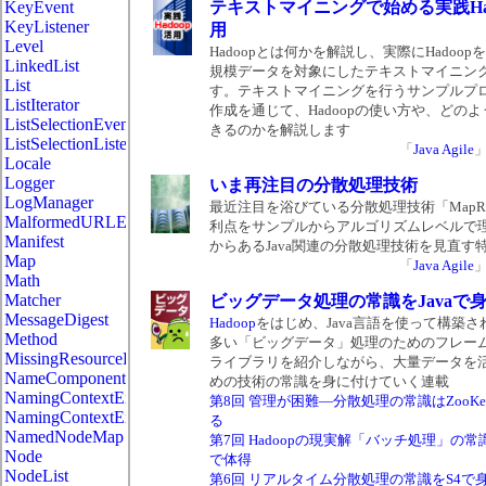
KeyEvent
テキストマイニングで始める実践Had
KeyListener
用
Level
Hadoopとは何かを解説し、実際にHadoo
LinkedList
規模データを対象にしたテキストマイニン
List
す。テキストマイニングを行うサンプルプ
ListIterator
作成を通じて、Hadoopの使い方や、どの
ListSelectionEvent
きるのかを解説します
ListSelectionListener
「
Java Agile
Locale
Logger
いま再注目の分散処理技術
LogManager
最近注目を浴びている分散処理技術「MapRe
MalformedURLException
利点をサンプルからアルゴリズムレベルで
Manifest
からあるJava関連の分散処理技術を見直す
Map
「
Java Agile
Math
Matcher
ビッグデータ処理の常識をJavaで
MessageDigest
Hadoop
をはじめ、Java言語を使って構築
Method
多い「ビッグデータ」処理のためのフレー
MissingResourceException
ライブラリを紹介しながら、大量データを
NameComponent
めの技術の常識を身に付けていく連載
NamingContextExt
第8回 管理が困難―分散処理の常識はZooKee
NamingContextExtHelper
る
NamedNodeMap
第7回 Hadoopの現実解「バッチ処理」の常識を
Node
で体得
NodeList
第6回 リアルタイム分散処理の常識をS4で