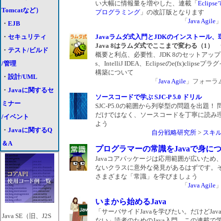
い大幅に情報量を増やした、連載「
Eclip
Tomcatなど）
プログラミング
」の改訂版となります
「
Java Agile
・
EJB
・
セキュリティ
Javaラムダ式入門とJDKのインストール、
Java 8はラムダ式でここまで変わる（1）
・
テスト/ビルド
概要と利点、必要性、JDK 8のセットアップ、N
/管理
s、IntelliJ IDEA、Eclipseのe(fx)clips
構築について
・
設計/UML
「
Java Agile
」フォーラム 2
・
Javaに関するセ
ソースコードで学ぶ SJC-P 5.0 ドリル
ミナー
SJC-P5.0の範囲から列挙型の問題を出題！
だけではなく、ソースコードを丁寧に読み
/イベント
よう
・
Javaに関するQ
自分戦略研究所
>
スキ
＆A
プログラマーの常識をJavaで身に
Javaコアパッケージは応用範囲が広いため
ないクラスに意外な発見があるはずです。
さまざまな「常識」を学びましょう
「
Java Agile
いまから始めるJava
「サーバサイドJavaを学びたい。だけどJav
Java SE（旧、J2S
ない」読者のためのJava入門。この連載で学