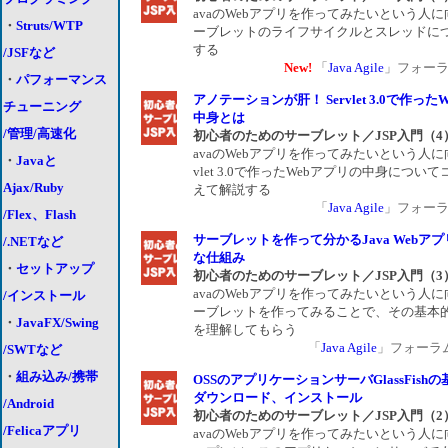
avaのWebアプリを作ってみたいという人
・
Struts/WTP
ーブレットのライフサイクルとスレッドに
する
/JSFなど
New!
「
Java Agile
」フォーラム 
・
パフォーマンス
アノテーションが肝！ Servlet 3.0で作った
チューニング
中身とは
/管理/高速化
初心者のためのサーブレット／JSP入門（4
avaのWebアプリを作ってみたいという人に向
・
Javaと
vlet 3.0で作ったWebアプリの中身につい
Ajax/Ruby
えて解説する
「
Java Agile
」フォーラム 
/Flex、Flash
サーブレットを作って分かるJava Webア
/.NETなど
な仕組み
・
セットアップ
初心者のためのサーブレット／JSP入門（3
avaのWebアプリを作ってみたいという人
/インストール
ーブレットを作ってみることで、その基本
・
JavaFX/Swing
を理解してもらう
「
Java Agile
」フォーラム 2
/SWTなど
・
組み込み/携帯
OSSのアプリケーションサーバGlassFish
ダウンロード、インストール
/Android
初心者のためのサーブレット／JSP入門（2
/Felicaアプリ
avaのWebアプリを作ってみたいという人