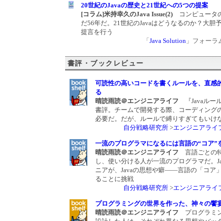
20世紀のJavaの歴史と21世紀への5つの提案
[コラム]米持幸久のJava Issue(2)
コンピュータ
だ56年だ。21世紀のJavaはどうなるのか？大胆
提言を行う
「
Java Solution
」フォーラム 2
書評・ブックレビュー
可読性の高いコードを書くルールを、直感
る
晴読雨読＠エンジニアライフ
『Javaル
書評。チームで開発する際、コーディング
必要だ。だが、ルールで縛りすぎてもいけ
自分戦略研究所
>
エンジニアライ
一流のプログラマになるには言語の“コア”
晴読雨読＠エンジニアライフ
言語ごとの
し、使い分ける人が一流のプログラマだ。Ja
ニアが、Javaの思想や癖――言語の「コア
ることに挑戦
自分戦略研究所
>
エンジニアライ
プログラミングの世界を作った、神々の饗
晴読雨読＠エンジニアライフ
プログラミ