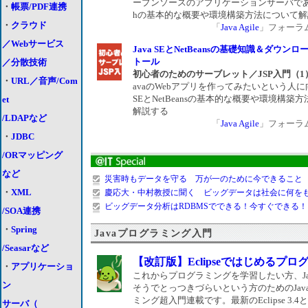
ープンソースのアプリケーションサーバであるGl
・
帳票/PDF連携
hの基本的な概要や環境構築方法について解
・
クラウド
「
Java Agile
」フォーラム 2
／Webサービス
Java SEとNetBeansの基礎知識＆ダウン
トール
／分散技術
初心者のためのサーブレット／JSP入門（1
・
URL／音声/Com
avaのWebアプリを作ってみたいという人に向
SEとNetBeansの基本的な概要や環境構築
et
解説する
/LDAPなど
「
Java Agile
」フォーラム 2
・
JDBC
/ORマッピング
など
災害時もデータを守る 万が一のために今できること
・
XML
慶応大・中村教授に聞く ビッグデータは社会に何を
ビッグデータ分析はRDBMSでできる！今すぐできる！
/SOA連携
・
Spring
Javaプログラミング入門
/Seasarなど
【改訂版】Eclipseではじめるプロ
・
アプリケーショ
これからプログラミングを学習したい方、Ja
ン
そうでとっつきづらいという方のためのJav
ミング超入門連載です。最新のEclipse 3.4とJ
サーバ（