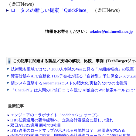
（＠ITNews）
ロータスの新しい提案「QuickPlace」
（＠ITNews）
情報をお寄せください：
tokuho@ml.itmedia.co.jp
最新記事
エンジニアのコラボサイト「codebreak;」オープン
IFRS任意適用の要件緩和へ、企業会計審議会に新しい流れ
双日がIFRS適用 商社で3社目
IFRS適用のロードマップが示される可能性は？ 経団連が求める
今後のIFRS開発に助言、国際的な会計基準フォーラムにASBJが参加