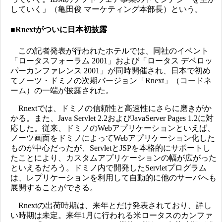
していく」（亀田俊 マーケティング本部長）という。
■Rnextがついに日本初披露
この記者発表が行われたホテルでは、同社のイベント
「ロータスフォーラム 2001」および「ロータス デベロッ
パーカンファレンス 2001」が同時開催され、日本で初め
てノーツ・ドミノの次期バージョン「Rnext」（コードネ
ーム）の一端が披露された。
Rnextでは、ドミノの信頼性と高速性にさらに磨きがか
かる。また、Java Servlet 2.2およびJavaServer Pages 1.2に対
応した。従来、ドミノのWebアプリケーションといえば、
ノーツ画面をドミノによってWebアプリケーション化した
ものが中心だったが、ServletとJSPを本格的にサポートし
たことにより、カスタムアプリケーションの幅が広がった
といえるだろう。ドミノ内で開発したServletプログラム
は、レプリケーションを利用して自動的に他のサーバへも
展開することができる。
Rnextの出荷時期は、来年とだけ発表されており、詳し
い時期は未定。来年1月に行われる米ロータスのカンファ