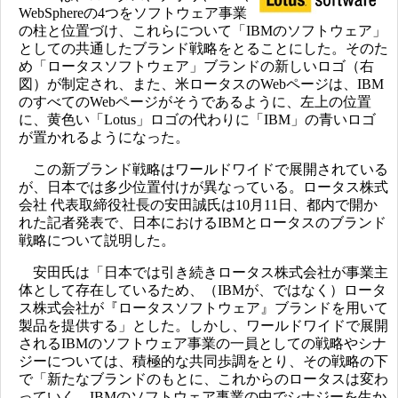
WebSphereの4つをソフトウェア事業
の柱と位置づけ、これらについて「IBMのソフトウェア」
としての共通したブランド戦略をとることにした。そのた
め「ロータスソフトウェア」ブランドの新しいロゴ（右
図）が制定され、また、米ロータスのWebページは、IBM
のすべてのWebページがそうであるように、左上の位置
に、黄色い「Lotus」ロゴの代わりに「IBM」の青いロゴ
が置かれるようになった。
この新ブランド戦略はワールドワイドで展開されている
が、日本では多少位置付けが異なっている。ロータス株式
会社 代表取締役社長の安田誠氏は10月11日、都内で開か
れた記者発表で、日本におけるIBMとロータスのブランド
戦略について説明した。
安田氏は「日本では引き続きロータス株式会社が事業主
体として存在しているため、（IBMが、ではなく）ロータ
ス株式会社が『ロータスソフトウェア』ブランドを用いて
製品を提供する」とした。しかし、ワールドワイドで展開
されるIBMのソフトウェア事業の一員としての戦略やシナ
ジーについては、積極的な共同歩調をとり、その戦略の下
で「新たなブランドのもとに、これからのロータスは変わ
っていく。IBMのソフトウェア事業の中でシナジーを生か