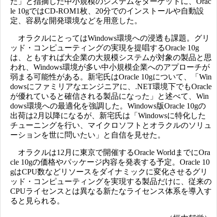
た」と指摘した中小規模のシステムをターゲットに、Orac
le 10gではCD-ROM1枚、20分でのインストールや自動設
定、容易な開発環境などを用意した。
オラクルにとってはWindows環境への浸透も課題。グリ
ッド・コンピューティングの実現を提唱するOracle 10g
は、ともすれば大企業の大規模システムが対象の製品と思
われ、Windows環境が多い中小規模企業へのアプローチが
弱まる可能性がある。新宅氏はOracle 10gについて、「Win
dowsにファミリアなエンジニアに、.NET環境下でもOracle
が優れていると確信される製品になった」と述べて、Win
dows環境への最適化を強調した。Windows版Oracle 10gの
出荷は2月以降になるが、新宅氏は「Windowsに特化した
チューニングを行い、マイクロソフトとオラクルのソリュ
ーションを世に問いたい」と自信を見せた。
オラクルは12月に東京で開催するOracle WorldまでにOra
cle 10gの価格やパッケージ内容を発表する予定。Oracle 10
gはCPU数などリソースをダイナミックに変化させるグリ
ッド・コンピューティングを実現する製品だけに、従来の
CPUライセンスとは異なる新たなライセンス体系を導入す
ると見られる。