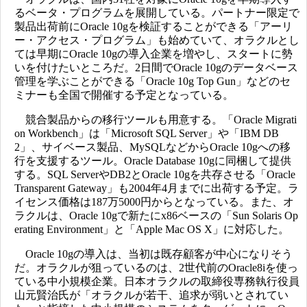
るベータ・プログラムを展開している。パートナー限定で
製品出荷前にOracle 10gを検証することができる「アーリ
ー・アクセス・プログラム」も始めていて、オラクルとし
ては早期にOracle 10gの導入企業を増やし、スタートに勢
いを付けたいところだ。2日間でOracle 10gのデータベース
管理を学ぶことができる「Oracle 10g Top Gun」などのセ
ミナーも全国で開催する予定となっている。
競合製品からの移行ツールも用意する。「Oracle Migrati
on Workbench」は「Microsoft SQL Server」や「IBM DB
2」、サイベース製品、MySQLなどからOracle 10gへの移
行を支援するツール。Oracle Database 10gに同梱して提供
する。SQL ServerやDB2とOracle 10gを共存させる「Oracle
Transparent Gateway」も2004年4月までに出荷する予定。ラ
イセンス価格は187万5000円からとなっている。また、オ
ラクルは、Oracle 10gで新たにx86ベースの「Sun Solaris Op
erating Environment」と「Apple Mac OS X」に対応した。
Oracle 10gの導入は、当初は既存顧客が中心になりそう
だ。オラクルが狙っているのは、2世代前のOracle8iを使っ
ている中小規模企業。日本オラクルの取締役専務執行役員
山元賢治氏が「オラクルが若干、追求が弱いとされてい