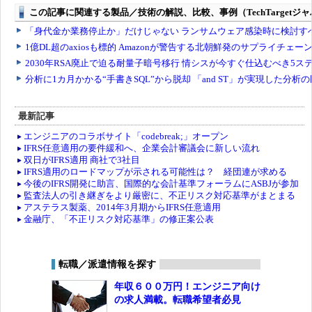
最新記事
エンジニアのコラボサイト「codebreak;」オープン
IFRS任意適用の要件緩和へ、企業会計審議会に新しい流れ
双日がIFRS適用 商社で3社目
IFRS適用のロードマップが示される可能性は？ 経団連が求める
今後のIFRS開発に助言、国際的な会計基準フォーラムにASBJが参加
監査法人の引き継ぎをより厳密に、不正リスク対応基準がまとまる
アステラス製薬、2014年3月期からIFRS任意適用
金融庁、「不正リスク対応基準」の修正案公表
転職／派遣情報を探す
年収６００万円！エンジニア向け
の求人満載。転職希望者必見