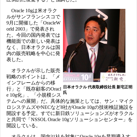
Oracle 10gは米オラク
ルがサンフランシスコで
9月に開催した「OracleW
orld 2003」で発表され
た。今回の国内発表では
機能面での新しい発表は
なく、日本オラクルは国
内の販売戦略を中心に発
表した。
オラクルが示した販売
戦略のポイントは、「メ
インフレームからの移
日本オラクル 代表取締役社長 新宅正明
行」と「既存顧客のOracl
氏
e 10g化」、「小規模シス
テムへの展開」だ。具体的な施策としては、サン・マイク
ロシステムズやNECなど8社がOracle 10gの技術検証施設を
開設する予定。すでに新日鉄ソリューションズがオラクル
と共同で「NSSOL Oracle 10gソリューションセンター」を
開設している。
オラクルは、国内31社を対象にOracle 10gを早期導入す