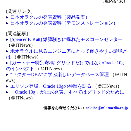
（垣内郁栄）
[関連リンク]
日本オラクルの発表資料（製品発表）
日本オラクルの発表資料（デモンストレーション）
[関連記事]
[Spencer F. Katt] 爆弾騒ぎに揺れたモスコーンセンター
（＠ITNews）
米オラクルに見るエンジニアにとって働きやすい環境と
は
（＠ITNews）
[ガートナー特別寄稿] グリッドだけではないOracle 10g
のインパクト
（＠ITNews）
"ドクターDBA"に学ぶ楽しいデータベース管理
（＠ITN
ews）
エリソン登場、Oracle 10gの神髄を語る
（＠ITNews）
「Oracle 10g」が正式発表、すべてはグリッドのために
（＠ITNews）
情報をお寄せください：
tokuho@ml.itmedia.co.jp