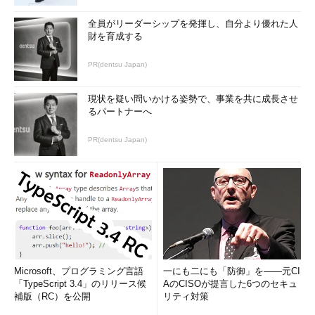
全員がリーダーシップを発揮し、自分より優れた人
財を育成する
PR(dentsu Japan)
図2 入ってくるパケットは、パケットフィルタリ
現状を疑い問いかける姿勢で、事業を共に成長させ
ングより先にアドレス変換が行われる（出て行く
るパートナーへ
パケットの場合は順序が逆）
PR(dentsu Japan)
以下は NAT のルール（/etc/opt/ipf/ipnat.conf）です。
*** 一部省略されたコンテンツがあります。
PC版でご覧くださ
い。
***
(4)
～
(5)
：
あて先アドレスが「172.16.240.241」、あて先ポートがftp／
httpであるパケットのあて先アドレスを、「192.168.0.10」に書
き換えます。前回のファイアウォールでは、インターネットから
Microsoft、プログラミング言語
一にも二にも「防御」を――元CI
「TypeScript 3.4」のリリース候
AのCISOが提言した6つのセキュ
イントラネットへの通信は、すべて拒否されていましたが、今回
補版（RC）を公開
リティ対策
＊3
はイントラネットにサーバを置いて
、一部のサービスのみア