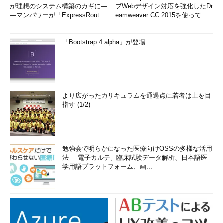
が理想のシステム構築のカギに―
ブWebデザイン対応を強化したDr
―マンパワーが「ExpressRout
eamweaver CC 2015を使って
e」を導入した理由
み...
「Bootstrap 4 alpha」が登場
より広がったカリキュラムを通過点に若者は上を目
指す (1/2)
勉強会で明らかになった医療向けOSSの多様な活用
法──電子カルテ、臨床試験データ解析、日本語医
学用語プラットフォーム、画...