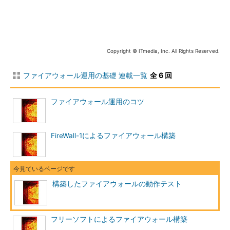
＊2
VMware Workstation
ネットワークツールではありませんが、複数のOSを仮想
ハードウェア上で実行できるソフトウェアです。ネットワ
ークに複数のクライアント／サーバが存在しているような
Copyright © ITmedia, Inc. All Rights Reserved.
環境で、1台のマシン上に複数のOSが動作しているような
実験環境を構築するのに便利です
ファイアウォール運用の基礎 連載一覧
全 6 回
＊1
ファイアウォール運用のコツ
ただし、ここで紹介するツールは
大変便利である半面、不正アクセス
に利用することもできます。これら
FireWall-1によるファイアウォール構築
のツールをほかのネットワークで使
用するときは、十分気を付けてくだ
さい。不正なアクセスと見なされる
可能性があります
構築したファイアウォールの動作テスト
＊2
ここで紹介しているソフトウェア
の中で、VMwareだけは有償の製品
フリーソフトによるファイアウォール構築
です。30日間は試しに使ってみるこ