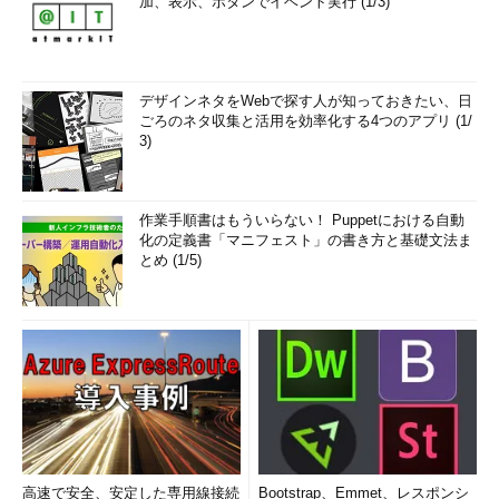
加、表示、ボタンでイベント実行 (1/3)
デザインネタをWebで探す人が知っておきたい、日
ごろのネタ収集と活用を効率化する4つのアプリ (1/
3)
作業手順書はもういらない！ Puppetにおける自動
化の定義書「マニフェスト」の書き方と基礎文法ま
とめ (1/5)
高速で安全、安定した専用線接続
Bootstrap、Emmet、レスポンシ