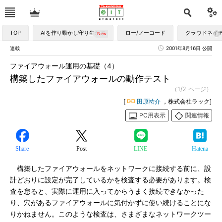
TOP
AIを作り動かし守り生かす
ロー/ノーコード
クラウドネイ
連載
2001年8月16日 公開
ファイアウォール運用の基礎（4）
構築したファイアウォールの動作テスト
（1/2 ページ）
[
田原祐介
，株式会社ラック]
PC用表示
関連情報
Share
Post
LINE
Hatena
構築したファイアウォールをネットワークに接続する前に、設
計どおりに設定が完了しているかを検査する必要があります。検
査を怠ると、実際に運用に入ってからうまく接続できなかった
り、穴があるファイアウォールに気付かずに使い続けることにな
りかねません。このような検査は、さまざまなネットワークツー