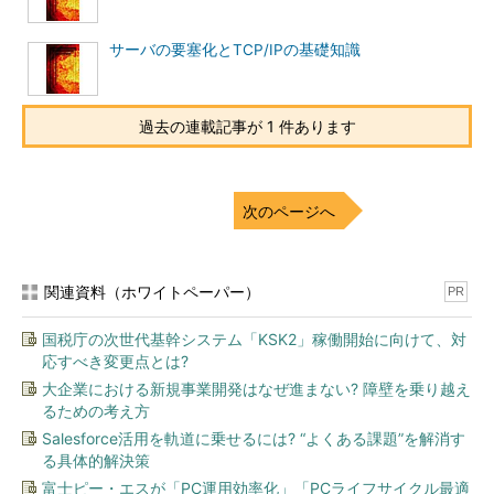
とができますが、その後は正式ライ
センスを購入しないと継続して使え
サーバの要塞化とTCP/IPの基礎知識
ません。しかし、使用用途が非常に
幅広く、値段もそれほど高くないの
で、購入しても損はないソフトウェ
過去の連載記事が 1 件あります
アです（2001年8月16日現在で、
Workstation版が299ドル）
次のページへ
テスト用のファイアウォールを構築する
テスト用のファイアウォールを構築するために、前回設定した
関連資料（ホワイトペーパー）
PR
ファイアウォールのルールの一部を変更します。ネットワーク構
成（
図1
）と、ルールは以下のとおりです。
国税庁の次世代基幹システム「KSK2」稼働開始に向けて、対
応すべき変更点とは?
大企業における新規事業開発はなぜ進まない? 障壁を乗り越え
るための考え方
Salesforce活用を軌道に乗せるには? “よくある課題”を解消す
る具体的解決策
富士ピー・エスが「PC運用効率化」「PCライフサイクル最適