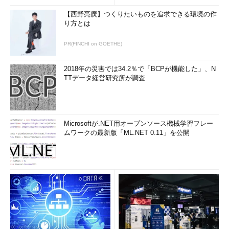
クセスできるようにファイアウォールを設定しています。これら
【西野亮廣】つくりたいものを追求できる環境の作
のサービスは、ファイアウォールのアドレスに向けたパケット
り方とは
を、サーバのアドレスにNATすることによって実現しています。
PR(FINCHI on GOETHE)
＊3
通常、インターネット向けのサー
ビスを行うサーバを、イントラネッ
2018年の災害では34.2％で「BCPが機能した」、N
トに置いてはいけません。なぜなら
TTデータ経営研究所が調査
ば、万が一サーバが乗っ取られたと
きに、同じネットワークのホストが
攻撃される可能性があるからです。
Microsoftが.NET用オープンソース機械学習フレー
今回は、設定を簡単にするため、こ
ムワークの最新版「ML.NET 0.11」を公開
のような構成にしました
また、前回も説明したとおり、ftpは制御用とデータ用のコネ
クションに分かれています。データ用のコネクションは、「サー
バ→クライアント」に張られるものと、逆向きのものと2種類の
タイプがあります。通常のftp接続では、データ用コネクション
は「サーバ→クライアント」に張られるため、
(6)
のNATのルー
ルが適用されます。