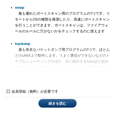
nmap
最も優れたポートスキャン用のプログラムの1つです。リ
モートからOSの種類を推測したり、高速にポートスキャン
を行うことができます。ポートスキャンは、ファイアウォ
ールのルールに穴がないかをチェックするのに使えます
tcpdump
最も有名なパケットダンプ用プログラムの1つで、ほとん
どのUNIX上で動作します。うまく通信ができないなどのト
ラブルシューティングのほか、次に紹介するhping2と組み
合わせて、ファイアウォールのルールが正しく設定されて
パケットが間違いなく通過しているかどうかを確認するの
に使えます
会員登録（無料）が必要です
hping2
hping2 は、さまざまな種類のパケットを生成できます。
続きを読む
そのため、ファイアウォールで許可されているパケットを
生成して、ファイアウォールを通過させることができます