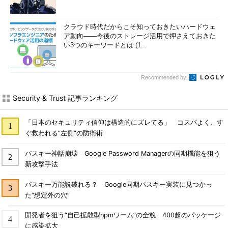
クラウド時代だからこそ知っておきたいハードウェ
ア動向――今後のストレージ活用で押さえておきた
い3つのキーワードとは (1...
Recommended by
Security & Trust 記事ランキング
「日本のセキュリティ信仰は構造的にズレてる」 コスパよく、す
ぐ救われる“左側”の防衛術
パスキー神話崩壊 Google Password Managerの同期機能を狙う
新攻撃手法
パスキー万能説破れる？ Google同期パスキー実装に見つかっ
た“想定外の穴”
開発者を狙う“自己拡散型npmワーム”の全貌 400超のパッケージ
に感染拡大