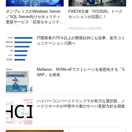
これに対して、クライアント→サーバにコネクションが張られ
オンプレミスのWindows Server
FINCHI主催「IVS2026」トーク
る場合（「passive接続」と呼ばれます）は、ファイアウォール
／SQL Server向けセキュリティ
セッションが話題に！
に穴を1つ開けなければなりません。これはセキュリティ的には
更新サービス「拡張セキュリティ
更新プログ...
好ましくないので、ファイアウォールの内側にあるftpサーバに
PR(FINCHI on GOETHE)
対しては、passive接続は許可しない方がいいでしょう。
IT開発者の75％以上が開発以外にも従事、楽天コミ
ュニケーションズ調べ
実験環境の構築と各ツールの使い方
Mellanox、NVMe-oFでストレージを仮想化する「S
NAP」を発表
ハイパーコンバージドインフラが有力な選択肢、ノ
ークリサーチが中堅中小業のサーバ更新方針を調査