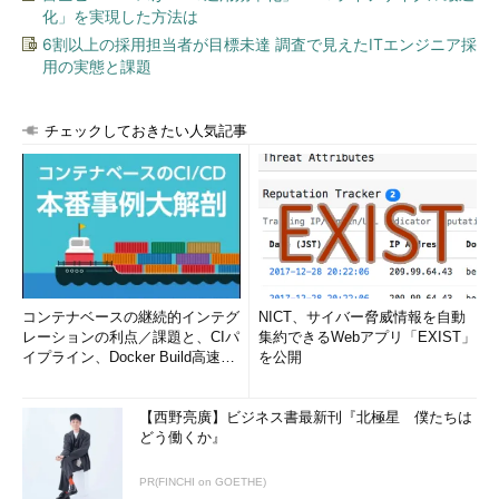
化」を実現した方法は
図1 テスト用システムのネッ
6割以上の採用担当者が目標未達 調査で見えたITエンジニア採
トワーク構成
用の実態と課題
*** 一部省略されたコンテンツがあります。
PC版でご覧くださ
い。
***
チェックしておきたい人気記事
(1)：
前回はファイアウォールとルータを直結していたため、予約ア
ドレスである「172.16.0.0/12」からのパケットを拒否していまし
たが、今回は実験環境でこのアドレスを使用するため、一時的に
このルールを無効にします。
(2)
～
(3)
：
コンテナベースの継続的インテグ
NICT、サイバー脅威情報を自動
レーションの利点／課題と、CIパ
集約できるWebアプリ「EXIST」
ファイアウォールを通過させて、イントラネットにある
イプライン、Docker Build高速化
を公開
「192.168.0.10」というマシンに、ftpとhttpを許可するルールで
のコツ (1/2...
す。ここで、あて先アドレスが「192.168.0.10」なのは、パケッ
【西野亮廣】ビジネス書最新刊『北極星 僕たちは
トフィルタリングが適用される前に、NATのルールが適用される
どう働くか』
ためです（
図2
）。
PR(FINCHI on GOETHE)