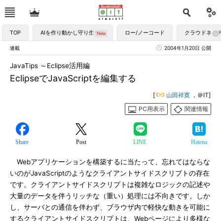
TOP
AIを作り動かし守り生かす
ロー/ノーコード
クラウドネイ
連載
2004年1月20日 公開
JavaTips ～Eclipse活用編
EclipseでJavaScriptを編集する
[
山田祥寛
，＠IT]
PC用表示
関連情報
Share
Post
LINE
Hatena
Webアプリケーションを構築するに当たって、忘れてはならな
いのがJavaScriptのようなクライアントサイドスクリプトの存在
です。クライアントサイドスクリプトは複雑なロジックの記述や
大量のデータを伴うリッチな（重い）処理には不向きです。しか
し、サーバとの通信を伴わず、ブラウザ内で軽快な動きを可能に
するクライアントサイドスクリプトは、Webページにより多様な