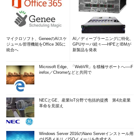
マイクロソフト、GeneeのAIスケ
AI／ディープラーニングに特化、
ジュール管理機能をOffice 365に
GPUサーバ続々──HPEとIBMが
統合へ
新製品を発表
Microsoft Edge、「WebVR」を積極サポートへ──F
irefox／Chromeなどと共同で
NECとGE、産業IoT分野で包括的提携 第4次産業
革命を見据え
Windows Server 2016のNano Serverインストール用
のUSBメモリ／ISOイメージを作成する