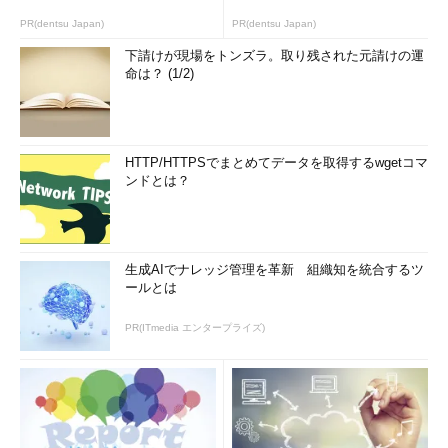
PR(dentsu Japan)
PR(dentsu Japan)
下請けが現場をトンズラ。取り残された元請けの運
命は？ (1/2)
HTTP/HTTPSでまとめてデータを取得するwgetコマ
ンドとは？
生成AIでナレッジ管理を革新 組織知を統合するツ
ールとは
PR(ITmedia エンタープライズ)