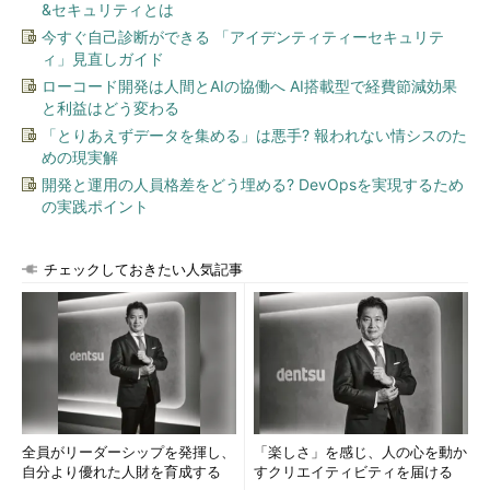
&セキュリティとは
今すぐ自己診断ができる 「アイデンティティーセキュリテ
ィ」見直しガイド
ローコード開発は人間とAIの協働へ AI搭載型で経費節減効果
と利益はどう変わる
「とりあえずデータを集める」は悪手? 報われない情シスのた
めの現実解
開発と運用の人員格差をどう埋める? DevOpsを実現するため
の実践ポイント
チェックしておきたい人気記事
全員がリーダーシップを発揮し、
「楽しさ」を感じ、人の心を動か
自分より優れた人財を育成する
すクリエイティビティを届ける