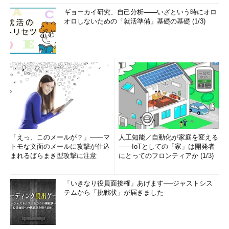
ギョーカイ研究、自己分析――いざという時にオロ
オロしないための「就活準備」基礎の基礎 (1/3)
「えっ、このメールが？」――マ
人工知能／自動化が家庭を変える
トモな文面のメールに攻撃が仕込
――IoTとしての「家」は開発者
まれるばらまき型攻撃に注意
にとってのフロンティアか (1/3)
「いきなり役員面接権」あげます──ジャストシス
テムから「挑戦状」が届きました