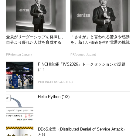
○ 手順書を用意して何人かで
手分けしてやる。
勝手に無線LANを導入されていた
全員がリーダーシップを発揮し、
「さすが」と言われる驚きや感動
自分より優れた人財を育成する
を。新しい価値を生む電通の挑戦
中村君
「しかし、無線LAN装置が
入ってるという話は事前に聞いてお
PR(dentsu Japan)
PR(dentsu Japan)
りませんでしたので……」
FINCHI主催「IVS2026」トークセッションが話題
に！
小笠原さん
「そりゃそうだろう。
自分の仕事をやりやすくするために
PR(FINCHI on GOETHE)
自腹切って機器を買って設置してる
んだから」
Hello Python (1/3)
（
第2回 社内ネットワークの恐るべ
き実態
）
このあたり、中村君の人のよさというか、会社勤めの日の浅さ
が弱みになっている部分だ。本来こういう対応を部署に中村君の
DDoS攻撃（Distributed Denial of Service Attack）
ようなペーペーしかいないときにやらせること自体がよくない。
とは