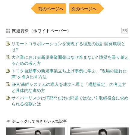
を当てて回ることにした。最初はパ
前のページへ
次のページへ
ソコンをちょっとは使いこなせそう
な社員を捕まえてお願いしてみた
が、実際にやってもらうとちゃんと
関連資料（ホワイトペーパー）
PR
すべての修正プログラムが導入され
ていなかったり、抜けやミスが多い
リモートコラボレーションを実現する理想の設計開発環境と
ので1人でやることに決めたのだ。
は?
（
第1回 それはある日突然に……
）
大企業における新規事業開発はなぜ進まない? 障壁を乗り越え
るための考え方
中村君もまだ若いなぁ、という感じだ。実際に「抜けやミスが
トヨタ自動車の新規事業立ち上げ事例に学ぶ、“現場の隠れた
多い」のは、手順に抜けがあるからでもある。他人にお願いする
声”を導き出す方法
場合には、自分で何度か作業を実施してみて「確実にできる手
ERP/基幹システムの導入を成功へ導く「構想策定」の考え方
順」を理解し、その手順を文書化するのが一番早い。さらにいえ
と具体的な進め方
ばその手順書を第三者に読んでもらい、具体的にイメージできる
サイバーリスクはIT部門だけの問題ではない? 取締役会に求め
られる役割とは
かどうかコメントしてもらうなどでドキュメントの精度を上げて
いくことも必要だろう。
チェックしておきたい人気記事
× 1人でやってまわる。
△ 口頭でお願いする。