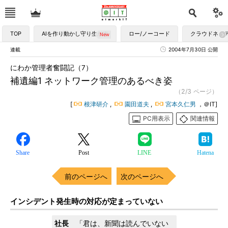
TOP
AIを作り動かし守り生かす
ロー/ノーコード
クラウドネイ
連載
2004年7月30日 公開
にわか管理者奮闘記（7）
補遺編1 ネットワーク管理のあるべき姿
（2/3 ページ）
[
根津研介
,
園田道夫
,
宮本久仁男
，＠IT]
PC用表示
関連情報
Share
Post
LINE
Hatena
前のページへ
次のページへ
インシデント発生時の対応が定まっていない
社長
「君は、新聞は読んでいない