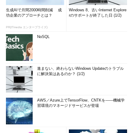
生成AIで月間2000時間削減 成
Windows 8、古いInternet Explore
功企業のアプローチとは？
rのサポートが終了した日 (1/2)
PR(ITmedia エンタープライズ)
NoSQL
進まない、終わらないWindows Updateのトラブル
に解決策はあるのか？ (1/2)
AWS／Azure上でTensorFlow、CNTKを――機械学
習環境のマネージドサービスが登場