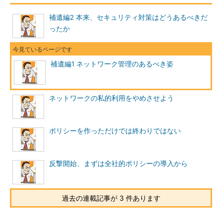
み。
補遺編2 本来、セキュリティ対策はどうあるべきだ
△ インシデント発生時の対応
ったか
ドキュメントはないが、担当
者が複数人おり、それぞれが
同等に対応内容を把握してい
補遺編1 ネットワーク管理のあるべき姿
る。
○ インシデント発生時の対応
ドキュメントがあり、担当者
ネットワークの私的利用をやめさせよう
が複数人いる。
○ ITにおける重要事項と優先
度に関して正式に経営層から
ポリシーを作っただけでは終わりではない
の文書でのコミットメントが
得られている。
反撃開始、まずは全社的ポリシーの導入から
パッチを当てる場合の作業手順が決まっていない
過去の連載記事が 3 件あります
中村君は腹を決めてコンピュータ1
台1台のOS種別やコンピュータ名、設
置場所を記録しながら、1人でパッチ