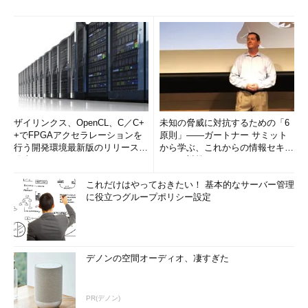
ザイリンクス、OpenCL、C／C+
未知の脅威に対抗するための「6
+でFPGAアクセラレーションを
原則」――ガートナー サミット
行う開発環境最新版のリリースを
から学ぶ、これからの情報セキュ
発表
リティ対策
これだけはやっておきたい！ 基本的なサーバー管理
に役立つグループポリシー設定
デノンの空間オーディオ、凄すぎた
PR(デノン)