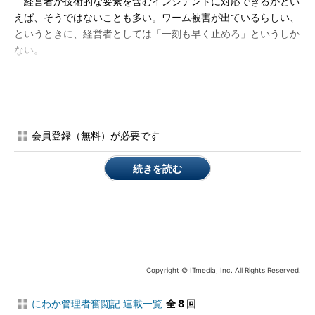
経営者が技術的な要素を含むインシデントに対応できるかとい
えば、そうではないことも多い。ワーム被害が出ているらしい、
というときに、経営者としては「一刻も早く止めろ」というしか
ない。
しかし、現場で火消しをするときに必要なのは具体的な指示で
ある。ワームに汚染されてしまったセグメントを隔離したいと
き、ネットワーク機器を停止して隔離してもいいかどうか、いち
いち経営者に説明、そしてお伺いをたてなければならなかったと
会員登録（無料）が必要です
したら、一刻を争う事態に対応しきれずに結果としてまん延させ
てしまったりする。「インシデントが発生したら自分の判断で止
続きを読む
めてもいいよ」という権限とともに、非常事態に対処可能な体制
を整えたいところだ。
× インシデント発生時の対応
ドキュメントがなく、担当者
任せ。
Copyright © ITmedia, Inc. All Rights Reserved.
× ITにおける重要事項と優先
度に関するドキュメントがな
にわか管理者奮闘記 連載一覧
全 8 回
く、口頭での申し合わせの