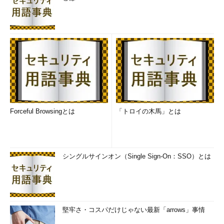
場合によっては、「情報システム部の人が追認して許可した」と
無線LANの設置者（今回の場合は小笠原さん）が早合点し、責任
を押しつけられてしまう危険性だってあるのだ。
中村君はその場であいまいな返答をせず、「上の者に聞いてく
る」旨を宣言してもいいのだ。いずれにしても、本来担当者がそ
の場でNO以外を即答できるような状況ではない。逆にいえば、
それだけ重要な項目であることをあらかじめ上司などに認識させ
る必要があるだろう。資料をできる限りそろえておき、上司を納
得させたうえで現場調査へ赴く。でなければその場では何一つ言
Forceful Browsingとは
「トロイの木馬」とは
質になってしまうようなことはいうべきではない。
× 中村君のような立場の担当
シングルサインオン（Single Sign-On：SSO）とは
者が1人だけ。
△ このようなケースにおける
社内規定の適用をよく知る人
がサポートに入ってくれる。
○ このようなケースにおける
堅牢さ・コスパだけじゃない最新「arrows」事情
社内規定の適用をよく知る人