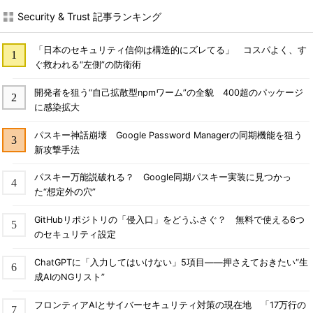
Security & Trust 記事ランキング
「日本のセキュリティ信仰は構造的にズレてる」 コスパよく、す
ぐ救われる“左側”の防衛術
開発者を狙う“自己拡散型npmワーム”の全貌 400超のパッケージ
に感染拡大
パスキー神話崩壊 Google Password Managerの同期機能を狙う
新攻撃手法
パスキー万能説破れる？ Google同期パスキー実装に見つかっ
た“想定外の穴”
GitHubリポジトリの「侵入口」をどうふさぐ？ 無料で使える6つ
のセキュリティ設定
ChatGPTに「入力してはいけない」5項目――押さえておきたい“生
成AIのNGリスト”
フロンティアAIとサイバーセキュリティ対策の現在地 「17万行の