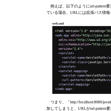
例えば、以下のようにurl-patt
ている場合、URLには拡張パス情
web.xml
<?
xml version
=
"1.0"
 encoding
=
"Sh
<web-app
xmlns
=
"http://java.sun.
xmlns:xsi
=
"http://www.w3.org/2
xsi:schemaLocation
=
"http://jav
version
=
"2.4"
>
<servlet>
<servlet-name>
ServletPath
</s
<servlet-class>
javatips.Serv
</servlet>
<servlet-mapping>
<servlet-name>
ServletPath
</s
<url-pattern>
/ServletPath
</u
</servlet-mapping>
</web-app>
つまり、「http://localhost:8080/ja
加してしまうと、URLがurl-pat