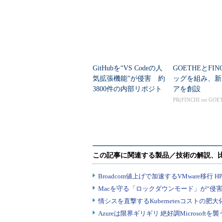
GitHubを“VS Codeの人
GOETHEとFIN
気拡張機能”が侵害 約
ッグを組み、新
3800件の内部リポジト
アを創設
リ流出
PR(FINCHI on GOE