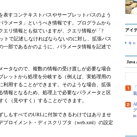
を表すコンテキストパスやサーブレットパスのよう
パラメータ」というべき情報です。プログラムから
アイ
クエリ情報とも似ていますが、クエリ情報が「?
ォーマットで記述しなければならないのに対し、拡張パス
キャ
の一部であるかのように、パラメータ情報を記述で
Jav
メータなので、複数の情報の受け渡しが必要な場合
ブレットから処理を分岐する（例えば、実処理用の
に利用することができます。そのような場合、拡張
「
る情報となるため、処理上で必要なパラメータと区
やすく（見やすく）することができます。
A
グ
しもすべてのURLに付加できるわけではありませ
m
プロイメント・ディスクリプタ（web.xml）の設定