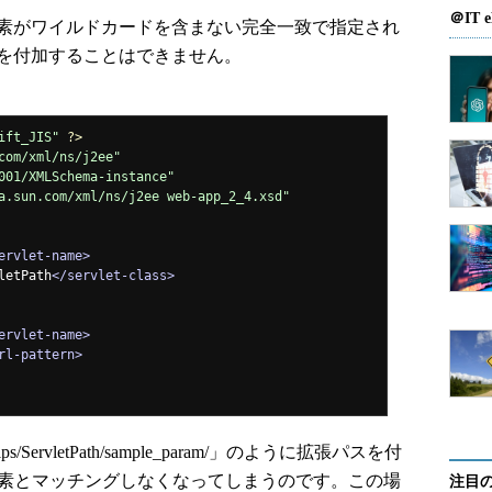
＠IT e
ern要素がワイルドカードを含まない完全一致で指定され
報を付加することはできません。
ift_JIS"
?>
com/xml/ns/j2ee"
001/XMLSchema-instance"
a.sun.com/xml/ns/j2ee web-app_2_4.xsd"
ervlet-name>
letPath
</servlet-class>
ervlet-name>
rl-pattern>
vatips/ServletPath/sample_param/」のように拡張パスを付
tern要素とマッチングしなくなってしまうのです。この場
注目