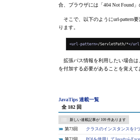
合、ブラウザには「404 Not Fo
そこで、以下のようにurl-patt
ります。
<url-pattern>
/ServletPath/*
</url
拡張パス情報を利用したい場合は、ur
を付加する必要があることを覚えて
JavaTips 連載一覧
全 182 回
新しい連載記事が 109 件あります
73
クラスのインスタンスを1つに保
72
POIを使用してJavaからEx