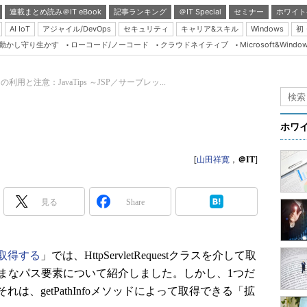
連載まとめ読み＠IT eBook
記事ランキング
＠IT Special
セミナー
ホワイト
AI IoT
アジャイル/DevOps
セキュリティ
キャリア&スキル
Windows
初
り動かし守り生かす
ローコード/ノーコード
クラウドネイティブ
Microsoft&Windo
Server & Storage
HTML5 + UX
利用と注意：JavaTips ～JSP／サーブレッ...
Smart & Social
Coding Edge
ホワ
Java Agile
[
山田祥寛
，
＠IT
]
Database Expert
Linux ＆ OSS
見る
Share
Master of IP Networ
Security & Trust
Test & Tools
取得する
」では、HttpServletRequestクラスを介して取
ざまなパス要素について紹介しました。しかし、1つだ
Insider.NET
は、getPathInfoメソッドによって取得できる「拡
ブログ