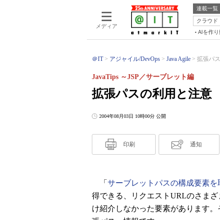
連載一覧
クラウド
メディア
AIを作
＠IT
アジャイル/DevOps
Java Agile
拡張パスの
JavaTips ～JSP／サーブレット編
拡張パスの利用と注意
2004年08月03日 10時00分 公開
印刷
通知
「
サーブレットパスの構成要素を
得できる、リクエストURLのさま
け紹介しなかった要素があります。それ