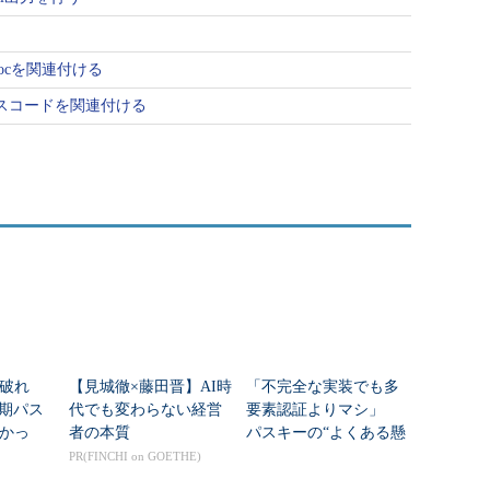
adocを関連付ける
ソースコードを関連付ける
破れ
【見城徹×藤田晋】AI時
「不完全な実装でも多
同期パス
代でも変わらない経営
要素認証よりマシ」
かっ
者の本質
パスキーの“よくある懸
念”に英国NCSCが回答
PR(FINCHI on GOETHE)