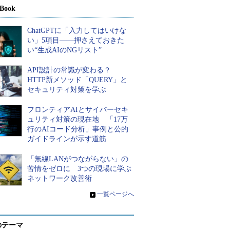
Book
ChatGPTに「入力してはいけな
い」5項目――押さえておきた
い“生成AIのNGリスト”
API設計の常識が変わる？
HTTP新メソッド「QUERY」と
セキュリティ対策を学ぶ
フロンティアAIとサイバーセキ
ュリティ対策の現在地 「17万
行のAIコード分析」事例と公的
ガイドラインが示す道筋
「無線LANがつながらない」の
苦情をゼロに 3つの現場に学ぶ
ネットワーク改善術
»
一覧ページへ
のテーマ