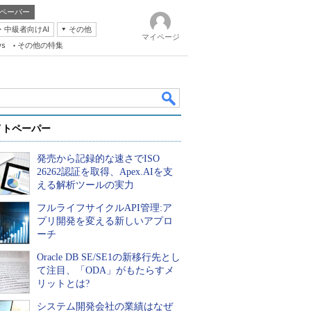
ペーパー
・中級者向けAI
その他
マイページ
ws
その他の特集
イトペーパー
発売から記録的な速さでISO
26262認証を取得、Apex.AIを支
える解析ツールの実力
フルライフサイクルAPI管理:ア
k
プリ開発を変える新しいアプロ
ーチ
Oracle DB SE/SE1の新移行先とし
て注目、「ODA」がもたらすメ
リットとは?
システム開発会社の業績はなぜ