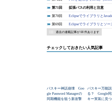
71
拡張パスの利用と注意
70
EclipseでライブラリとJav
69
Eclipseでライブラリと
過去の連載記事が 68 件あります
チェックしておきたい人気記事
パスキー神話崩壊 Goo
パスキー万能説
gle Password Managerの
る？ Google
同期機能を狙う新攻撃
キー実装に見つ
手法
た“想定外の穴”