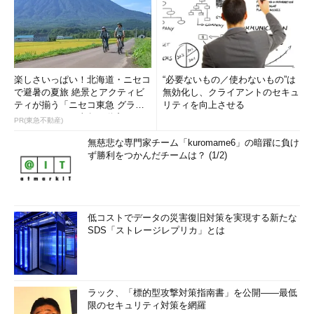
楽しさいっぱい！北海道・ニセコ
“必要ないもの／使わないもの”は
で避暑の夏旅 絶景とアクティビ
無効化し、クライアントのセキュ
ティが揃う「ニセコ東急 グラ
リティを向上させる
ン・ヒラフ」～東急不動産
PR(東急不動産)
無慈悲な専門家チーム「kuromame6」の暗躍に負け
ず勝利をつかんだチームは？ (1/2)
低コストでデータの災害復旧対策を実現する新たな
SDS「ストレージレプリカ」とは
ラック、「標的型攻撃対策指南書」を公開――最低
限のセキュリティ対策を網羅