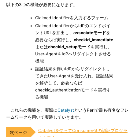
以下の3つの機能が必要になります。
Claimed Identifierを入力するフォーム
Claimed IdentifierからIdPのエンドポイ
ントURLを抽出し、
associateモード
を
必要ならば実行し、
checkid_immediate
または
checkid_setupモード
を実行し、
User-AgentをIdPへリダイレクトさせる
機能
認証結果を伴いIdPからリダイレクトし
てきたUser-Agentを受け入れ、認証結果
を解析して、必要ならば
checkid_authenticationモードを実行す
る機能
これらの機能を、実際に
Catalyst
というPerlで最も有名なフレ
ームワークを用いて実装していきます。
Catalystを使ってConsumer側の認証プログラ