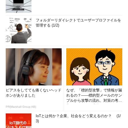
フォルダーリダイレクトでユーザープロファイルを
管理する (1/2)
ピアスをしてても痛くないヘッド
なぜ、「標的型攻撃」で情報が漏
ホンがありました
れるの？――標的型メールのサン
プルから攻撃の流れ、対策の考え
方まで、もう一度分かりやすく
PR(Marshall Group AB)
解...
IoTとは何か？企業、社会をどう変えるのか？ (1/
3)