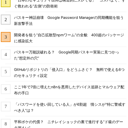
「日本のセキュリティ信仰は構造的にズレてる」 コスパよく、す
ぐ救われる“左側”の防衛術
パスキー神話崩壊 Google Password Managerの同期機能を狙う
新攻撃手法
開発者を狙う“自己拡散型npmワーム”の全貌 400超のパッケージ
に感染拡大
パスキー万能説破れる？ Google同期パスキー実装に見つかっ
た“想定外の穴”
GitHubリポジトリの「侵入口」をどうふさぐ？ 無料で使える6つ
のセキュリティ設定
ここ1年で7倍に増えたn8nを悪用したデバイス追跡とマルウェア配
布の手口
「パスワードを使い回している人」が6割超 情シスが“特に警戒す
べき人”は？
平和ボケの代償？ ニチレイショックの裏で進行する“ド級のデー
タ漏えい”