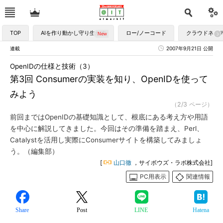
TOP
AIを作り動かし守り生かす
ロー/ノーコード
クラウドネイ
連載
2007年9月21日 公開
OpenIDの仕様と技術（3）
第3回 Consumerの実装を知り、OpenIDを使って
みよう
（2/3 ページ）
前回まではOpenIDの基礎知識として、根底にある考え方や用語
を中心に解説してきました。今回はその準備を踏まえ、Perl、
Catalystを活用し実際にConsumerサイトを構築してみましょ
う。（編集部）
[
山口徹
，サイボウズ・ラボ株式会社]
PC用表示
関連情報
Share
Post
LINE
Hatena