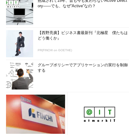
熟成されて15年、昔も今も変わらないActive Direct
ory――でも、なぜ“Active”なの？
【西野亮廣】ビジネス書最新刊『北極星 僕たちは
どう働くか』
PR(FINCHI on GOETHE)
グループポリシーでアプリケーションの実行を制御
する