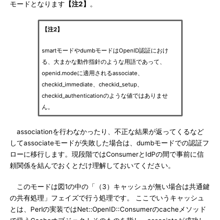
モードとなります
【注2】
。
【注2】
smartモードやdumbモードはOpenID認証におけ
る、大まかな動作指針のような用語であって、
openid.modeに適用されるassociate、
checkid_immediate、checkid_setup、
checkid_authenticationのような値ではありませ
ん。
associationを行わなかったり、不正な結果が返ってくるなど
してassociateモードが失敗した場合は、dumbモードでの認証フ
ローに移行します。現段階ではConsumerとIdPの間で事前に信
頼関係を結んでおくとだけ理解しておいてください。
このモードは図1の中の「（3）キャッシュが無い場合は共通鍵
の共有処理」フェイズで行う処理です。 ここでいうキャッシュ
とは、Perlの実装ではNet::OpenID::Consumerのcacheメソッド