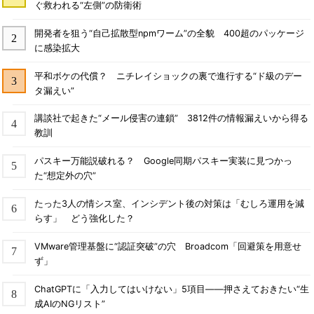
ぐ救われる“左側”の防衛術
開発者を狙う“自己拡散型npmワーム”の全貌 400超のパッケージ
に感染拡大
平和ボケの代償？ ニチレイショックの裏で進行する“ド級のデー
タ漏えい”
講談社で起きた“メール侵害の連鎖” 3812件の情報漏えいから得る
教訓
パスキー万能説破れる？ Google同期パスキー実装に見つかっ
た“想定外の穴”
たった3人の情シス室、インシデント後の対策は「むしろ運用を減
らす」 どう強化した？
VMware管理基盤に“認証突破”の穴 Broadcom「回避策を用意せ
ず」
ChatGPTに「入力してはいけない」5項目――押さえておきたい“生
成AIのNGリスト”