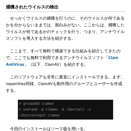
捕獲されたウイルスの検出
せっかくウイルスの捕獲を行うのに、そのウイルスが何である
かを分からないままでは、面白みがない。ここからは、捕獲した
ウイルスが何であるかのチェックを行う、つまり、アンチウイル
スソフトを導入する方法を紹介する。
ここまで、すべて無料で構築できる仕組みを紹介してきたの
で、ここでも無料で利用できるアンチウイルスソフト「
Clam
AntiVirus
」（以下、ClamAV）を紹介する。
このソフトウェアも非常に素直にインストールできる。まず、
nepenthes同様、ClamAVも動作用のグループとユーザーを作成
する。
# groupadd clamav
# useradd -g clamav -d /dev/null -s  
/sbin/nologin clamav
今回のインストールはソース版を用いる。