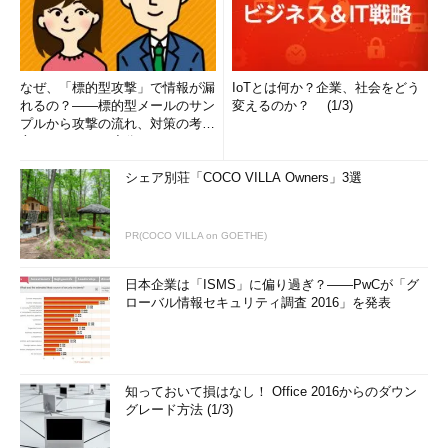
なぜ、「標的型攻撃」で情報が漏
IoTとは何か？企業、社会をどう
れるの？――標的型メールのサン
変えるのか？ (1/3)
プルから攻撃の流れ、対策の考え
方まで、もう一度分かりやすく
解...
シェア別荘「COCO VILLA Owners」3選
PR(COCO VILLA on GOETHE)
日本企業は「ISMS」に偏り過ぎ？――PwCが「グ
ローバル情報セキュリティ調査 2016」を発表
知っておいて損はなし！ Office 2016からのダウン
グレード方法 (1/3)