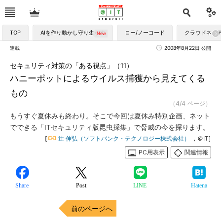
TOP
AIを作り動かし守り生かす
ロー/ノーコード
クラウドネイ
連載
2008年8月22日 公開
セキュリティ対策の「ある視点」（11）
ハニーポットによるウイルス捕獲から見えてくる
もの
（4/4 ページ）
もうすぐ夏休みも終わり。そこで今回は夏休み特別企画、ネット
でできる「ITセキュリティ版昆虫採集」で脅威の今を探ります。
[
辻 伸弘（ソフトバンク・テクノロジー株式会社）
，＠IT]
PC用表示
関連情報
Share
Post
LINE
Hatena
前のページへ