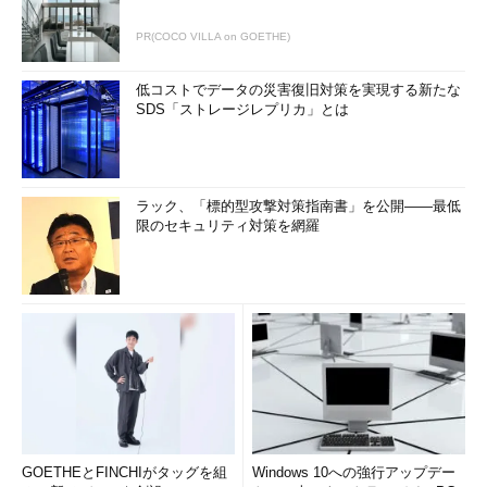
著者紹介
PR(COCO VILLA on GOETHE)
NTTデータ・セキュリティ株式会社
低コストでデータの災害復旧対策を実現する新たな
辻 伸弘（つじ のぶひろ）
SDS「ストレージレプリカ」とは
セキュリティエンジニアとして、主にペネトレーション検査な
どに従事している。
ラック、「標的型攻撃対策指南書」を公開――最低
民間企業、官公庁問わず多くの検査実績を持つ。
限のセキュリティ対策を網羅
自宅では、趣味としてのハニーポットの運用、IDSによる監視
などを行っている。
「次回」へ
GOETHEとFINCHIがタッグを組
Windows 10への強行アップデー