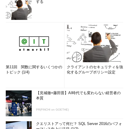
する
今回は、ウイルスの捕獲を行う、仕組みの解説のみを行った
が、これは最低限の内容であると理解していただきたい。ハニー
ポットは、敵を知るために存在するものである。今回の
nepenthesでいえば、ウイルスを捕獲することが本来の目的では
ないといっても過言ではない。これを使って、
ウイルスによる攻撃がどの程度行われており
どの程度の頻度で捕獲され
そのファイルはどの程度、ウイルス対策ソフトで検知され
るものなのか
第11回 関数に関するいくつかの
クライアントのセキュリティを強
トピック (1/4)
化するグループポリシー設定
など、さまざまなリアルな情報を得るためのものである。
nepenthesを構築し、インターネットに公開しただけで得られ
【見城徹×藤田晋】AI時代でも変わらない経営者の
る情報は、短い期間で頭打ちとなるだろう。しかし、今回紹介し
本質
た仕組みを拡張することで、得られる情報を何倍にも増やすこと
は可能である。例えば、IDS（Intrusion Detection System）で
PR(FINCHI on GOETHE)
nepenthesに届くパケットを監視し、統計を出すことで、また違
った事実が見えてくるだろう。
クエリストアって何だ？ SQL Server 2016のパフォ
ーマンス向上に注目 (1/2)