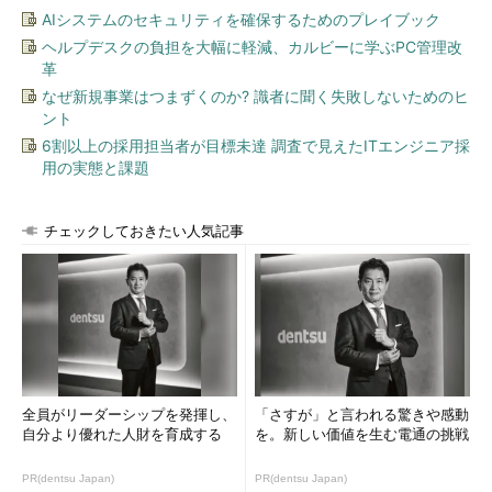
さあ、これで準備が整った。下図は、実際にnepenthesで捕獲
AIシステムのセキュリティを確保するためのプレイブック
したウイルスをClamAVでスキャンした結果画面である。いろい
ヘルプデスクの負担を大幅に軽減、カルビーに学ぶPC管理改
革
ろなウイルスが検出されていることが分かる。
なぜ新規事業はつまずくのか? 識者に聞く失敗しないためのヒ
ント
6割以上の採用担当者が目標未達 調査で見えたITエンジニア採
用の実態と課題
チェックしておきたい人気記事
図6 捕獲したウイルスをClamAVでスキャン
上図の結果の中に「OK」となっているファイルが1つあるが、
このファイルはClamAVのスキャン結果としてはウイルスである
と認められなかったファイルである。ただし、あくまで「OK」
というのは、ClamAVの結果であるため、完全に無害なファイル
であるということが確認されたという意味ではない。
全員がリーダーシップを発揮し、
「さすが」と言われる驚きや感動
この「OK」と検出されたファイルをインターネット上に公開
自分より優れた人財を育成する
を。新しい価値を生む電通の挑戦
されているウイルススキャンサービス「VirusTotal」でスキャン
PR(dentsu Japan)
PR(dentsu Japan)
を行ってみよう。