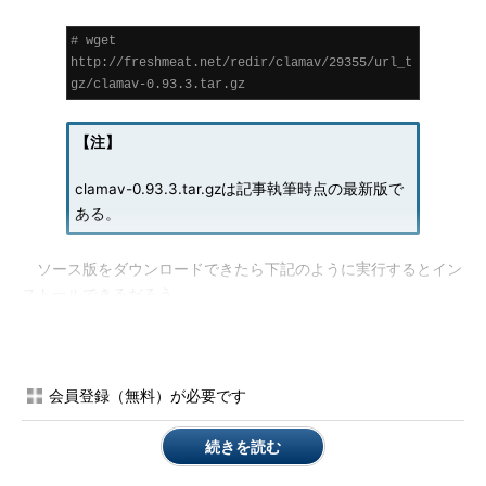
# wget 
http://freshmeat.net/redir/clamav/29355/url_t
gz/clamav-0.93.3.tar.gz
【注】
clamav-0.93.3.tar.gzは記事執筆時点の最新版で
ある。
ソース版をダウンロードできたら下記のように実行するとイン
ストールできるだろう。
# tar zxvf clamav-0.93.3.tar.gz
# cd clamav-0.93.3
# ./configure --prefix=/usr/local/clamav
会員登録（無料）が必要です
# make
# make install
続きを読む
早速、ウイルススキャンといきたいところだが、皆さんが毎日