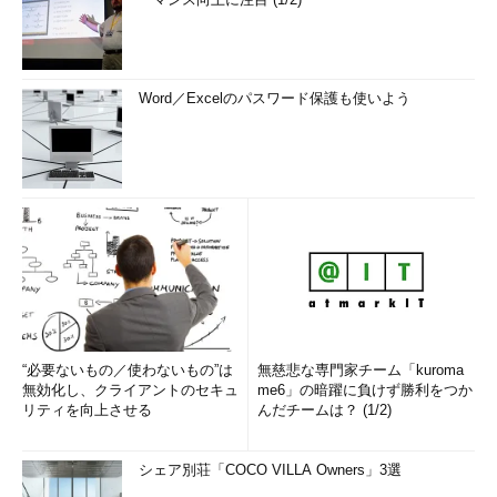
Word／Excelのパスワード保護も使いよう
図8 IDSを併用することでさらに理解は深まる
（クリックで拡大します）
この仕組みの拡張次第で、皆さんの夏休みの自由研究にもオリ
ジナリティが出てくることだろう。今回、紹介できなかったこと
については、また、別の機会に紹介できればと思う。
“必要ないもの／使わないもの”は
無慈悲な専門家チーム「kuroma
無効化し、クライアントのセキュ
me6」の暗躍に負けず勝利をつか
今回の記事で、ハニーポットに興味を持ち、そこから得られる
リティを向上させる
んだチームは？ (1/2)
情報の重要性を理解していただき、守る側の視点というものに磨
きをかけていただけば幸いである。
シェア別荘「COCO VILLA Owners」3選