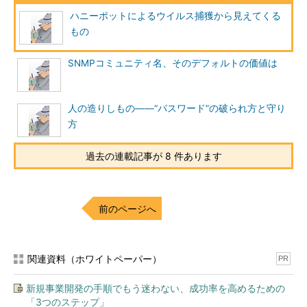
SECURITY WARNING
:
 NO SUPPORT FOR DIGITAL 
ハニーポットによるウイルス捕獲から見えてくる
もの
:
（以下略）
SNMPコミュニティ名、そのデフォルトの価値は
:
【注】
人の造りしもの――“パスワード”の破られ方と守り
方
freshclam実行時に下記のようなエラーが出る場
合がある。
過去の連載記事が 8 件あります
freshclam
:
 error 
while
 loading 
shared libraries
:
 libclamav
.
so
.
4
:
cannot open shared 
前のページへ
object
 file
:
No
such file 
or
 directory 
上記のようなエラーが返された場合は、モジュー
関連資料（ホワイトペーパー）
PR
ルの再ロードを行う必要があるため「ldconfig」
コマンドを実行すれば、解決されるだろう。
新規事業開発の手順でもう迷わない、成功率を高めるための
「3つのステップ」