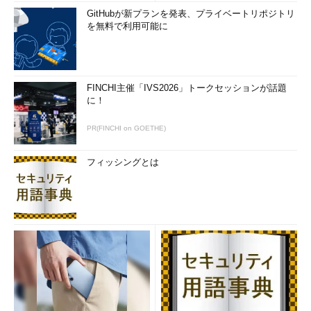
GitHubが新プランを発表、プライベートリポジトリ
を無料で利用可能に
【注】
「VirusTotal」とは複数のウイルス対策ソフトベ
ンダ（執筆時現在34社分）のスキャンエンジン
FINCHI主催「IVS2026」トークセッションが話題
を利用して、ユーザーから提供されたファイルを
に！
スキャンし、その結果を知ることのできるサービ
スである。
PR(FINCHI on GOETHE)
先ほどのClamAVのスキャン結果で「OK」という結果が出たフ
フィッシングとは
ァイルを「VirusTotal」でスキャンした結果は以下のとおりであ
る。