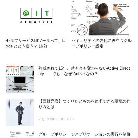
ロジーにより、できる限り後手に回らず先手で対策を行えるよう
進化をしているが、やはり、100％と呼ぶには程遠いのが現状で
ある。
ここで、学ぶべきことは、「人の造りしもの」の1つであるウ
イルス対策ソフトも完ぺきではないという事実を知り、受け止
セルフサービスBIツールって、E
セキュリティの強化に役立つグル
め、セキュリティ対策というものは完ぺきなブロックをするもの
xcelとどう違う？ (1/2)
ープポリシー設定
ではなく、ふるいにかけるものであるということではないだろう
かと筆者は考える。そのふるいの精度を上げ、どのように脅威か
ら身を守っていくかということは「人の造りしもの」を使う人た
熟成されて15年、昔も今も変わらないActive Direct
ちのコーディネートにかかっているのだろう。
ory――でも、なぜ“Active”なの？
また、システムだけではなく、人の知識、そこから生まれる判
断もコーディネートをするうえでの1つの要素となることはいう
までもない。
【西野亮廣】つくりたいものを追求できる環境の作
り方とは
ハニーポットで実感するネット脅威の“現実”
PR(FINCHI on GOETHE)
さて、夏休みの自由研究はどうだっただろうか。
グループポリシーでアプリケーションの実行を制御