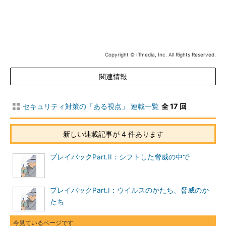
のようにお世話になっているアンチウイルスと同様、ClamAVも
定義ファイル、パターンファイルに当たる「VirusDB」というデ
ータベースを利用してウイルスを検出しているため、そのアップ
デートを行う必要がある。/usr/local/etc/freshclam.conf、およ
び/usr/local/etc/clamd.confをエディタで開き、下記のように記
Copyright © ITmedia, Inc. All Rights Reserved.
述されている個所の先頭に「#」を加え、コメント行とし、保存
関連情報
する。
Example
セキュリティ対策の「ある視点」 連載一覧
全 17 回
↓
新しい連載記事が 4 件あります
#Example
プレイバックPart.II：シフトした脅威の中で
保存ができたら、下記のようにコマンドを実行して、VirusDB
のアップデートを行う。
プレイバックPart.I：ウイルスのかたち、脅威のか
たち
# freshclam
ClamAV
 update process started at 
Fri
Jul
25
00
:
50
:
09
2008