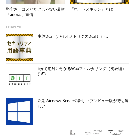
堅牢さ・コスパだけじゃない最新
「ポートスキャン」とは
「arrows」事情
図7 VirusTotalによるスキャン
（クリックで拡大
します）
PR(arrows)
生体認証（バイオメトリクス認証）とは
34社中、22社のスキャンエンジンがウイルスとして認められ
るものであるという結果が出た。
誤って解釈してほしくないのだが、これは、ウイルス対策製
品、今回でいえばClamAVの評価をしているのではない。ウイル
5分で絶対に分かるWebフィルタリング（初級編）
ス対策ソフトも「人の造りしもの」である。これは、すべてのセ
(1/5)
キュリティ製品、飛躍したいい方をすれば、世の中のすべての製
品にいえるのではないだろうかと筆者は思っている。「人の造り
しもの」に100％というものはないのではないだろうか。
次期Windows Serverの新しいプレビュー版が待ち遠
ウイルス対策製品を現実世界のワクチンに例えて考えてみてほ
しい
しい。ワクチンは基本的に、世界のどこかでウイルスが発見さ
れ、検体を手に入れてから解析が行われ開発に至る。つまり、守
る側の立場は、ほぼ例外なく後手に回ってしまうということであ
る。その点を踏まえて、ウイルス対策ソフトはさまざまなテクノ