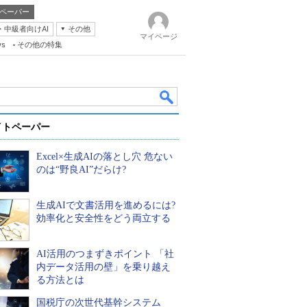
ペーパー
・中級者向けAI
その他
マイページ
ws
その他の特集
イトペーパー
Excel×生成AIの落とし穴 危ない
のは“野良AI”だらけ?
生成AIで文書活用を進めるには?
k
効率化と安全性をどう両立する
AI活用のつまずきポイント 「社
内データ活用の壁」を乗り越え
る方法とは
国税庁の次世代基幹システム