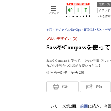
連載一覧
クラウド
メディア
AIを作
＠IT
アジャイル/DevOps
HTML5 + UX
デザ
ズルいデザイン（2）
SassやCompass
SassやCompassを使って、少ない手間で
丸のお手軽かつ効果的な使い方とは？
2013年02月27日 12時49分 公開
印刷
通知
シリーズ第2回、
前回
に続き、今回