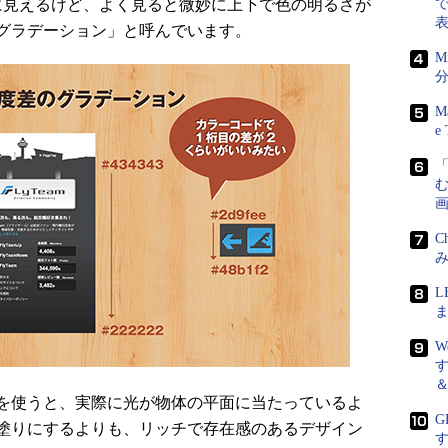
見えるけど、よく見ると微妙に上下で色の明るさが
で
グラデーション」と呼んでいます。
M
分
M
e 
画
C
ま
を使うと、実際に光が物体の平面に当たっているよ
G
塗りにするよりも、リッチで存在感のあるデザイン