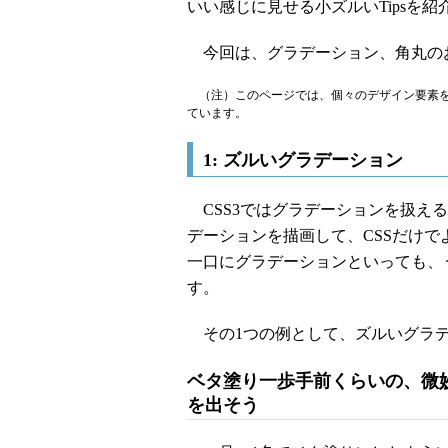
いい感じに見せる小ズルいTipsを紹
今回は、グラデーション、角丸の
（注）このページでは、個々のデザイン要素を
ています。
1: ズルいグラデーション
CSS3ではグラデーションを扱え
デーションを描画して、CSSだけ
一口にグラデーションといっても、
す。
その1つの例として、ズルいグラデ
ベタ塗り一歩手前くらいの、微
を出そう