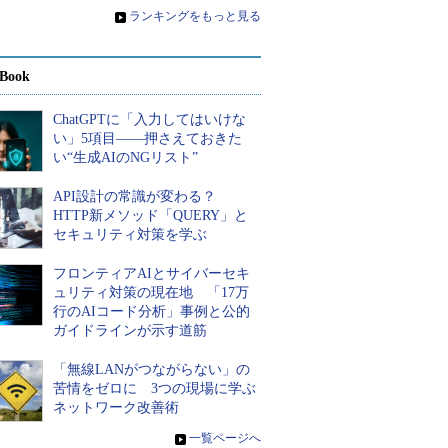
»
ランキングをもっと見る
Book
ChatGPTに「入力してはいけな
い」5項目――押さえておきた
い“生成AIのNGリスト”
API設計の常識が変わる？
HTTP新メソッド「QUERY」と
セキュリティ対策を学ぶ
フロンティアAIとサイバーセキ
ュリティ対策の現在地 「17万
行のAIコード分析」事例と公的
ガイドラインが示す道筋
「無線LANがつながらない」の
苦情をゼロに 3つの現場に学ぶ
ネットワーク改善術
»
一覧ページへ