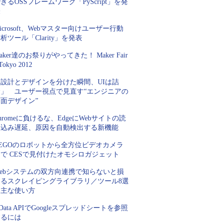
きるOSSフレームワーク「PyScript」を発
表
icrosoft、Webマスター向けユーザー行動
析ツール「Clarity」を発表
aker達のお祭りがやってきた！ Maker Fair
Tokyo 2012
「設計とデザインを分けた瞬間、UIは詰
む」 ユーザー視点で見直す“エンジニアの
面デザイン”
hromeに負けるな、EdgeにWebサイトの読
み込み遅延、原因を自動検出する新機能
LEGOのロボットから全方位ビデオカメラ
で CESで見付けたオモシロガジェット
Webシステムの双方向連携で知らないと損
するスクレイピングライブラリ／ツール8選
＆主な使い方
Data APIでGoogleスプレッドシートを参照
するには