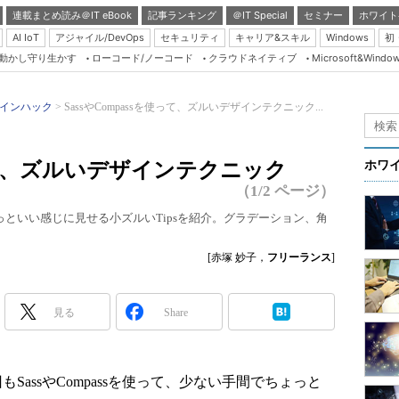
連載まとめ読み＠IT eBook
記事ランキング
＠IT Special
セミナー
ホワイト
AI IoT
アジャイル/DevOps
セキュリティ
キャリア&スキル
Windows
初
り動かし守り生かす
ローコード/ノーコード
クラウドネイティブ
Microsoft&Windo
Server & Storage
HTML5 + UX
インハック
SassやCompassを使って、ズルいデザインテクニック...
Smart & Social
Coding Edge
を使って、ズルいデザインテクニック
ホワ
Java Agile
（1/2 ページ）
Database Expert
ちょっといい感じに見せる小ズルいTipsを紹介。グラデーション、角
Linux ＆ OSS
[赤塚 妙子，
フリーランス
]
Master of IP Networ
Security & Trust
見る
Share
Test & Tools
Insider.NET
もSassやCompassを使って、少ない手間でちょっと
ブログ