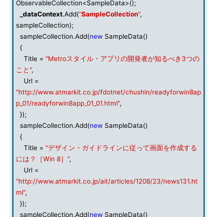
ObservableCollection<SampleData>();
_dataContext
.Add(
"
SampleCollection
"
,
sampleCollection);
sampleCollection.Add(
new
SampleData()
{
Title =
"Metroスタイル・アプリの開発者が知るべき3つの
こと"
,
Url =
"http://www.atmarkit.co.jp/fdotnet/chushin/readyforwin8ap
p_01/readyforwin8app_01_01.html"
,
});
sampleCollection.Add(
new
SampleData()
{
Title =
"デザイン・ガイドラインに従って画面を作成する
には？［Win 8］"
,
Url =
"http://www.atmarkit.co.jp/ait/articles/1208/23/news131.ht
ml"
,
});
sampleCollection.Add(
new
SampleData()