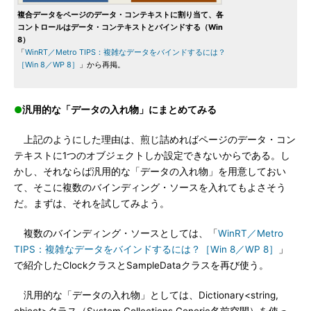
複合データをページのデータ・コンテキストに割り当て、各
コントロールはデータ・コンテキストとバインドする（Win
8）
「
WinRT／Metro TIPS：複雑なデータをバインドするには？
［Win 8／WP 8］
」から再掲。
●
汎用的な「データの入れ物」にまとめてみる
上記のようにした理由は、煎じ詰めればページのデータ・コン
テキストに1つのオブジェクトしか設定できないからである。し
かし、それならば汎用的な「データの入れ物」を用意しておい
て、そこに複数のバインディング・ソースを入れてもよさそう
だ。まずは、それを試してみよう。
複数のバインディング・ソースとしては、「
WinRT／Metro
TIPS：複雑なデータをバインドするには？［Win 8／WP 8］
」
で紹介したClockクラスとSampleDataクラスを再び使う。
汎用的な「データの入れ物」としては、Dictionary<string,