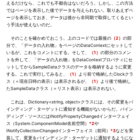
えるだけなら、これでも不都合はないだろう。しかし、この方法
ではページを表示した後でデータを与えられない。取りあえずペ
ージを表示しておき、データは後から非同期で取得してくるとい
う手法が使えないのだ。
そのことを確かめておこう。上のコードでは最後の
（2）
の部
分で、「データの入れ物」をページのDataContextにセットして
いるが、これをコメントにする。そして、
（1）
の部分のコメン
トを外して、「データの入れ物」をDataContextプロパティにセ
ットしてからSampleDataクラスのデータを格納するように変更
する。これで実行してみると、
（1）
より前で格納したClockクラ
ス（＝現在日時の表示）は表示されるが、
（1）
より後で格納し
たSampleDataクラス（＝リスト表示）は表示されない。
これは、Dictionary<string, object>クラスには、その変更をバ
インディング・ターゲットに通知する機能がないからだ。バイン
ディング・ソースにはINotifyPropertyChangedインターフェイ
ス（System.ComponentModel名前空間）
*2
や
INotifyCollectionChangedインターフェイス（前同）
*3
などを実
装して、変更をバインディング・ターゲットに通知するようにな