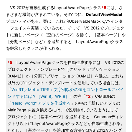
VS 2012が自動生成するLayoutAwarePageクラス
*5
には、さ
まざまな機能が含まれている。その1つに、
DefaultViewModel
プロパティがある。実は、これがIObservableMap<K,V>インタ
ーフェイスを実装しているのだ。そして、VS 2012でプロジェク
トに新しいページ（［空白のページ］を除く、［基本ページ］や
［分割ページ］など）を追加すると、LayoutAwarePageクラス
を継承したクラスが作られる。
*5
LayoutAwarePageクラスを自動生成するには、VS 2012の
プロジェクト・テンプレートで［グリッド アプリケーション
(XAML)］か［分割アプリケーション (XAML)］を選ぶ。これら
以外のプロジェクト・テンプレートを使用している場合には、
「
WinRT／Metro TIPS：文字列以外の値をコントロールにバイ
ンドするには？［Win 8／WP 8］
」の注「
*2
」やMSDNの
「
"Hello, world" アプリを作成する
」の中の「新しいアプリの
MainPage を置き換えるには」で説明されているようにして、
プロジェクトに［基本ページ］を追加すると、Commonディレ
クトリ以下にLayoutAwarePageクラスなどが自動生成される。
ただし、［基本ページ］を追加する方法ではVS 2012がハング