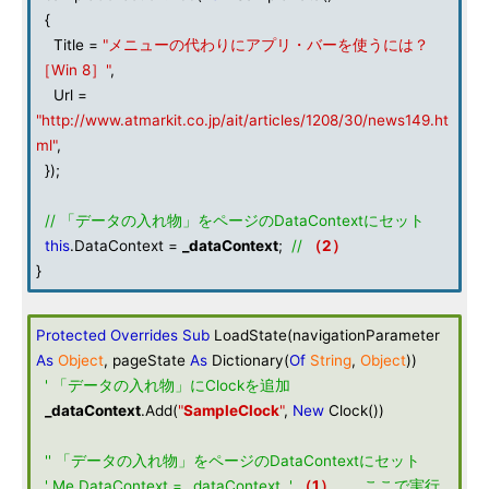
{
Title =
"メニューの代わりにアプリ・バーを使うには？
［Win 8］"
,
Url =
"http://www.atmarkit.co.jp/ait/articles/1208/30/news149.ht
ml"
,
});
// 「データの入れ物」をページのDataContextにセット
this
.DataContext =
_dataContext
;
//
（2）
}
Protected
Overrides
Sub
LoadState(navigationParameter
As
Object
, pageState
As
Dictionary(
Of
String
,
Object
))
' 「データの入れ物」にClockを追加
_dataContext
.Add(
"
SampleClock
"
,
New
Clock())
'' 「データの入れ物」をページのDataContextにセット
' Me.DataContext = _dataContext '
（1）
……ここで実行