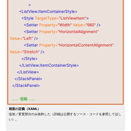
>
<ListView.ItemContainerStyle>
<Style
TargetType=
"ListViewItem"
>
<Setter
Property=
"Width"
Value=
"980"
/>
<Setter
Property=
"HorizontalAlignment"
Value=
"Left"
/>
<Setter
Property=
"HorizontalContentAlignment"
Value=
"Stretch"
/>
</Style>
</ListView.ItemContainerStyle>
</ListView>
</StackPanel>
</StackPanel>
…… 省略 ……
画面の定義（XAML）
追加／変更部分のみ抜粋した（詳細は公開するソース・コードを参照してほし
い）。