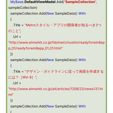
MyBase
.
DefaultViewModel
.Add(
"
SampleCollection
"
,
sampleCollection)
sampleCollection.Add(
New
SampleData()
With
{
.Title =
"Metroスタイル・アプリの開発者が知るべき3つ
のこと"
,
.Url =
"http://www.atmarkit.co.jp/fdotnet/chushin/readyforwin8ap
p_01/readyforwin8app_01_01.html"
})
sampleCollection.Add(
New
SampleData()
With
{
.Title =
"デザイン・ガイドラインに従って画面を作成する
には？［Win 8］"
,
.Url =
"http://www.atmarkit.co.jp/ait/articles/1208/23/news131.ht
ml"
})
sampleCollection.Add(
New
SampleData()
With
{