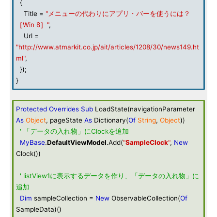
{
Title =
"メニューの代わりにアプリ・バーを使うには？
［Win 8］"
,
Url =
"http://www.atmarkit.co.jp/ait/articles/1208/30/news149.ht
ml"
,
});
}
Protected
Overrides
Sub
LoadState(navigationParameter
As
Object
, pageState
As
Dictionary(
Of
String
,
Object
))
' 「データの入れ物」にClockを追加
MyBase
.
DefaultViewModel
.Add(
"
SampleClock
"
,
New
Clock())
' listView1に表示するデータを作り、「データの入れ物」に
追加
Dim
sampleCollection =
New
ObservableCollection(
Of
SampleData)()