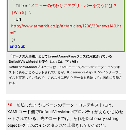
.Title =
"メニューの代わりにアプリ・バーを使うには？
［Win 8］"
,
.Url =
"http://www.atmarkit.co.jp/ait/articles/1208/30/news149.ht
ml"
})
End
Sub
「データの入れ物」としてLayoutAwarePageクラスに用意されている
DefaultViewModelを使う（上：C#、下：VB）
DefaultViewModelプロパティは、XAMLコードでページのデータ・コンテキ
ストにあらかじめセットされているが、IObservableMap<K, V>インターフェ
イスを実装しているので、このように後からデータを格納しても画面に反映さ
れる。
*6
前述したようにページのデータ・コンテキストには、
XAMLコード側でDefaultViewModelプロパティがあらかじめセ
ットされている。先のコードでは、それをDictionary<string,
object>クラスのインスタンスで上書きしていたのだ。