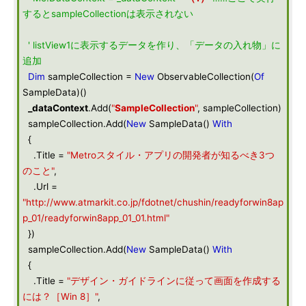
するとsampleCollectionは表示されない
' listView1に表示するデータを作り、「データの入れ物」に
追加
Dim
sampleCollection =
New
ObservableCollection(
Of
SampleData)()
_dataContext
.Add(
"
SampleCollection
"
, sampleCollection)
sampleCollection.Add(
New
SampleData()
With
{
.Title =
"Metroスタイル・アプリの開発者が知るべき3つ
のこと"
,
.Url =
"http://www.atmarkit.co.jp/fdotnet/chushin/readyforwin8ap
p_01/readyforwin8app_01_01.html"
})
sampleCollection.Add(
New
SampleData()
With
{
.Title =
"デザイン・ガイドラインに従って画面を作成する
には？［Win 8］"
,