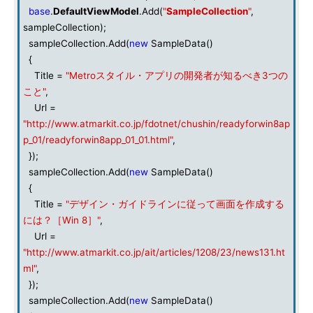
base
.
DefaultViewModel
.Add(
"
SampleCollection
"
,
sampleCollection);
sampleCollection.Add(
new
SampleData()
{
Title =
"Metroスタイル・アプリの開発者が知るべき3つの
こと"
,
Url =
"http://www.atmarkit.co.jp/fdotnet/chushin/readyforwin8ap
p_01/readyforwin8app_01_01.html"
,
});
sampleCollection.Add(
new
SampleData()
{
Title =
"デザイン・ガイドラインに従って画面を作成する
には？［Win 8］"
,
Url =
"http://www.atmarkit.co.jp/ait/articles/1208/23/news131.ht
ml"
,
});
sampleCollection.Add(
new
SampleData()