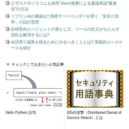
ビザスクやソラコムも採用 Slack連携による稟議承認“爆速
化”の方法
ソブリンAIの価値は? 国産サーバベンダーが貫く「安全と効
率」の設計思想
自律型AIエージェントの落とし穴、ツールの乱立がもたらす
混乱を解消するには?
AI活用で成果を得るためにやるべきこととは? 実践的ユースケ
ースを紹介
チェックしておきたい人気記事
Hello Python (1/3)
DDoS攻撃（Distributed Denial of
Service Attack）とは