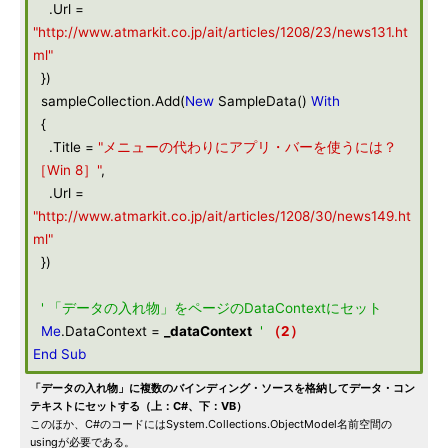
.Url =
"http://www.atmarkit.co.jp/ait/articles/1208/23/news131.ht
ml"
})
sampleCollection.Add(
New
SampleData()
With
{
.Title =
"メニューの代わりにアプリ・バーを使うには？
［Win 8］"
,
.Url =
"http://www.atmarkit.co.jp/ait/articles/1208/30/news149.ht
ml"
})
' 「データの入れ物」をページのDataContextにセット
Me
.DataContext =
_dataContext
'
（2）
End
Sub
「データの入れ物」に複数のバインディング・ソースを格納してデータ・コン
テキストにセットする（上：C#、下：VB）
このほか、C#のコードにはSystem.Collections.ObjectModel名前空間の
usingが必要である。