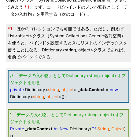
object>クラス（System.Collections.Generic名前空間）を使っ
てみよう
＊1
。まず、コードビハインドのメンバ変数として「デ
ータの入れ物」を用意する（次のコード）。
*1
ほかのコレクションでも可能ではある。ただし、例えば
List<object>クラス（System.Collections.Generic名前空間）
を使うと、バインドを設定するときにリストのインデックスを
使うことになる。Dictionary<string, object>クラスであれば、
名前でバインドできる。
// 「データの入れ物」としてDictionary<string, object>オブ
ジェクトを用意
private
Dictionary<
string
,
object
>
_dataContext
=
new
Dictionary<
string
,
object
>();
' 「データの入れ物」としてDictionary<string, object>オブ
ジェクトを用意
Private
_dataContext
As
New
Dictionary(
Of
String
,
Object
)
()