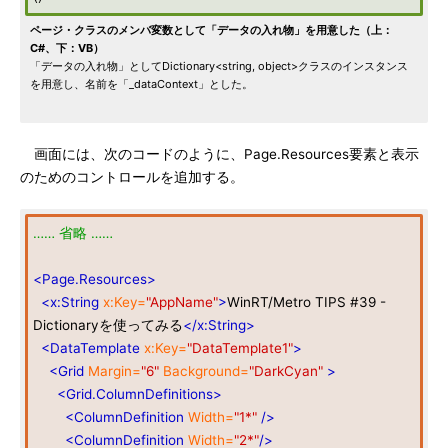
ページ・クラスのメンバ変数として「データの入れ物」を用意した（上：
C#、下：VB）
「データの入れ物」としてDictionary<string, object>クラスのインスタンス
を用意し、名前を「_dataContext」とした。
画面には、次のコードのように、Page.Resources要素と表示
のためのコントロールを追加する。
…… 省略 ……
<Page.Resources>
<x:String
x:Key=
"AppName"
>
WinRT/Metro TIPS #39 -
Dictionaryを使ってみる
</x:String>
<DataTemplate
x:Key=
"DataTemplate1"
>
<Grid
Margin=
"6"
Background=
"DarkCyan"
>
<Grid.ColumnDefinitions>
<ColumnDefinition
Width=
"1*"
/>
<ColumnDefinition
Width=
"2*"
/>