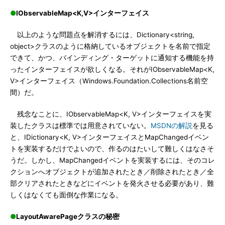
●
IObservableMap<K,V>インターフェイス
以上のような問題点を解消するには、Dictionary<string,
object>クラスのように格納しているオブジェクトを名前で指定
できて、かつ、バインディング・ターゲットに通知する機能を持
ったインターフェイスが欲しくなる。それがIObservableMap<K,
V>インターフェイス（Windows.Foundation.Collections名前空
間）だ。
残念なことに、IObservableMap<K, V>インターフェイスを実
装したクラスは標準では用意されていない。
MSDNの解説
を見る
と、IDictionary<K, V>インターフェイスとMapChangedイベン
トを実装するだけでよいので、作るのはたいして難しくはなさそ
うだ。しかし、MapChangedイベントを実装するには、そのコレ
クションへオブジェクトが追加されたとき／削除されたとき／全
部クリアされたときなどにイベントを発火させる必要があり、難
しくはなくても面倒な作業になる。
●
LayoutAwarePageクラスの秘密