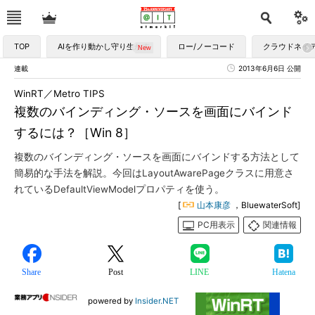
TOP
AIを作り動かし守り生かす
ロー/ノーコード
クラウドネイ
連載
2013年6月6日 公開
WinRT／Metro TIPS
複数のバインディング・ソースを画面にバインド
するには？［Win 8］
複数のバインディング・ソースを画面にバインドする方法として
簡易的な手法を解説。今回はLayoutAwarePageクラスに用意さ
れているDefaultViewModelプロパティを使う。
[
山本康彦
，BluewaterSoft]
PC用表示
関連情報
Share
Post
LINE
Hatena
powered by
Insider.NET