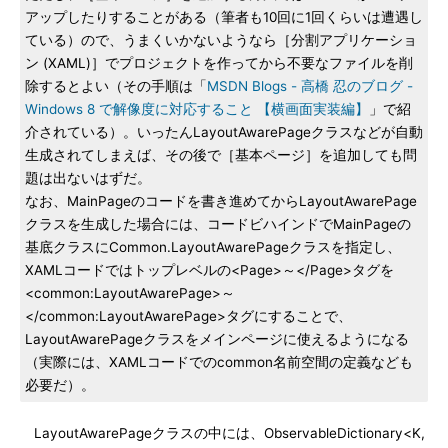
アップしたりすることがある（筆者も10回に1回くらいは遭遇し
ている）ので、うまくいかないようなら［分割アプリケーショ
ン (XAML)］でプロジェクトを作ってから不要なファイルを削
除するとよい（その手順は「
MSDN Blogs - 高橋 忍のブログ -
Windows 8 で解像度に対応すること 【横画面実装編】
」で紹
介されている）。いったんLayoutAwarePageクラスなどが自動
生成されてしまえば、その後で［基本ページ］を追加しても問
題は出ないはずだ。
なお、MainPageのコードを書き進めてからLayoutAwarePage
クラスを生成した場合には、コードビハインドでMainPageの
基底クラスにCommon.LayoutAwarePageクラスを指定し、
XAMLコードではトップレベルの<Page>～</Page>タグを
<common:LayoutAwarePage>～
</common:LayoutAwarePage>タグにすることで、
LayoutAwarePageクラスをメインページに使えるようになる
（実際には、XAMLコードでのcommon名前空間の定義なども
必要だ）。
LayoutAwarePageクラスの中には、ObservableDictionary<K,