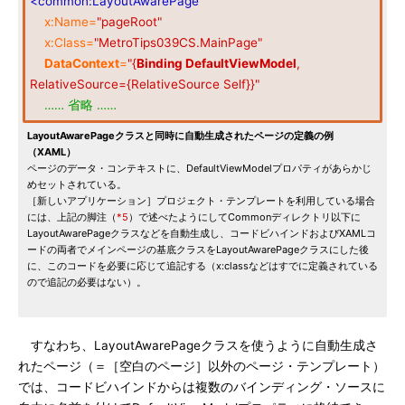
<common:LayoutAwarePage
x:Name=
"pageRoot"
x:Class=
"MetroTips039CS.MainPage"
DataContext
=
"{
Binding DefaultViewModel
,
RelativeSource={RelativeSource Self}}"
…… 省略 ……
LayoutAwarePageクラスと同時に自動生成されたページの定義の例
（XAML）
ページのデータ・コンテキストに、DefaultViewModelプロパティがあらかじ
めセットされている。
［新しいアプリケーション］プロジェクト・テンプレートを利用している場合
には、上記の脚注（
*5
）で述べたようにしてCommonディレクトリ以下に
LayoutAwarePageクラスなどを自動生成し、コードビハインドおよびXAMLコ
ードの両者でメインページの基底クラスをLayoutAwarePageクラスにした後
に、このコードを必要に応じて追記する（x:classなどはすでに定義されている
ので追記の必要はない）。
すなわち、LayoutAwarePageクラスを使うように自動生成さ
れたページ（＝［空白のページ］以外のページ・テンプレート）
では、コードビハインドからは複数のバインディング・ソースに