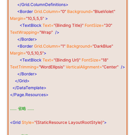
</Grid.ColumnDefinitions>
<Border
Grid.Column=
"0"
Background=
"BlueViolet"
Margin=
"10,5,5,5"
>
<TextBlock
Text=
"{Binding Title}"
FontSize=
"30"
TextWrapping=
"Wrap"
/>
</Border>
<Border
Grid.Column=
"1"
Background=
"DarkBlue"
Margin=
"0,5,10,5"
>
<TextBlock
Text=
"{Binding Url}"
FontSize=
"18"
TextTrimming=
"WordEllipsis"
VerticalAlignment=
"Center"
/>
</Border>
</Grid>
</DataTemplate>
</Page.Resources>
…… 省略 ……
<Grid
Style=
"{StaticResource LayoutRootStyle}"
>