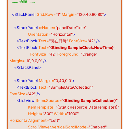
…… 省略 ……
<StackPanel
Grid.Row=
"1"
Margin=
"120,40,80,80"
>
<StackPanel
x:Name=
"panelDateTime"
Orientation=
"Horizontal"
>
<TextBlock
Text=
"現在日時"
FontSize=
"42"
/>
<TextBlock
Text=
"
{Binding SampleClock.NowTime}
"
FontSize=
"42"
Foreground=
"Orange"
Margin=
"10,0,0,0"
/>
</StackPanel>
<StackPanel
Margin=
"0,40,0,0"
>
<TextBlock
Text=
"SampleDataCollection"
FontSize=
"42"
/>
<ListView
ItemsSource=
"
{Binding SampleCollection}
"
ItemTemplate=
"{StaticResource DataTemplate1}"
Height=
"300"
Width=
"1000"
HorizontalAlignment=
"Left"
ScrollViewer.VerticalScrollMode=
"Enabled"