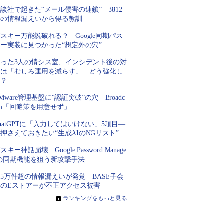
談社で起きた“メール侵害の連鎖” 3812
件の情報漏えいから得る教訓
スキー万能説破れる？ Google同期パス
キー実装に見つかった“想定外の穴”
たった3人の情シス室、インシデント後の対
策は「むしろ運用を減らす」 どう強化し
た？
Mware管理基盤に“認証突破”の穴 Broadc
om「回避策を用意せず」
hatGPTに「入力してはいけない」5項目―
押さえておきたい“生成AIのNGリスト”
スキー神話崩壊 Google Password Manage
rの同期機能を狙う新攻撃手法
85万件超の情報漏えいが発覚 BASE子会
社のEストアーが不正アクセス被害
»
ランキングをもっと見る