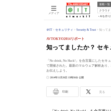
連載一覧
クラウド
メディア
AIを作
＠IT
セキュリティ
Security & Trust
知ってま
AVTOKYO2014リポート
知ってましたか？ セ
「No drink, No Hack!」を合言葉にし
て開催された。最新のマルウェア解析あり、
お伝えしよう。
2014年11月26日 15時50分 公開
印刷
見る