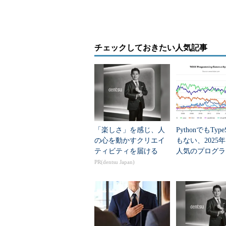
今回のイベントでは、スピーカー
ハンター酒場」なるコーナーも設け
板に対し、パスワードクラックが可
チェックしておきたい人気記事
て、賞品のビールを手に入れていた
「楽しさ」を感じ、人
PythonでもTypeS
の心を動かすクリエイ
もない、2025
ティビティを届ける
人気のプログラ
言語」
PR(dentsu Japan)