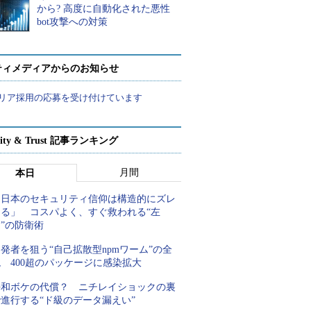
から? 高度に自動化された悪性
bot攻撃への対策
ティメディアからのお知らせ
リア採用の応募を受け付けています
rity & Trust 記事ランキング
月間
本日
「日本のセキュリティ信仰は構造的にズレ
てる」 コスパよく、すぐ救われる“左
”の防衛術
発者を狙う“自己拡散型npmワーム”の全
 400超のパッケージに感染拡大
平和ボケの代償？ ニチレイショックの裏
進行する“ド級のデータ漏えい”