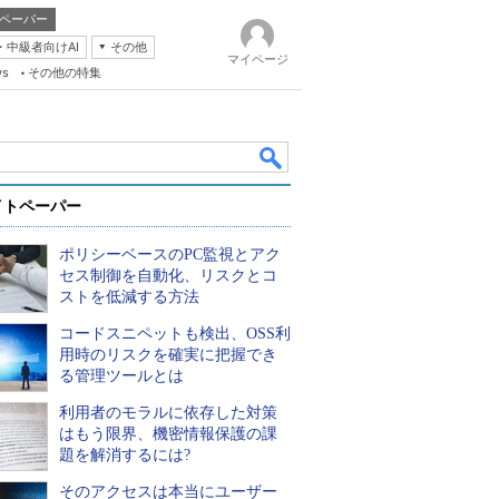
ペーパー
・中級者向けAI
その他
マイページ
ws
その他の特集
イトペーパー
ポリシーベースのPC監視とアク
セス制御を自動化、リスクとコ
ストを低減する方法
コードスニペットも検出、OSS利
k
用時のリスクを確実に把握でき
る管理ツールとは
利用者のモラルに依存した対策
はもう限界、機密情報保護の課
題を解消するには?
そのアクセスは本当にユーザー