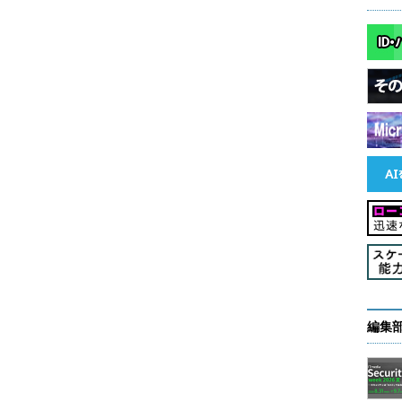
ン情報の窃取」「不正送金先となる口座情報の配
信」など、攻撃内容に応じたJavaScriptを配信すると
ともに、盗み取ったIDやパスワードなどの情報など
を受け取る。たとえC＆Cサーバーをつぶしても、
マニピュレーションサーバーがある限り攻撃が継続
してしまう仕掛けだ。
もし被害者が感染したPCでオンラインバンキン
グサイトにアクセスすると、VAWTRAKはHTMLペ
加えてWebブラウザーに表示される情報を改ざんし、偽の
ワード、セキュリティコードなどの情報を盗み取る。
れているかのように見せかけるプログレスバーを表
つ、裏側で正規の振り込みと同じリクエストを再
追加の認証情報の入力を促す画面を表示し、バック
編集
う。たとえワンタイムパスワードなどの対策を取っ
困難だ。「ワンタイムパスワードが盗まれるというよ
に利用されてしまう」（ニシダ氏）