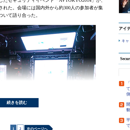
合言葉にしたセキュリティイベント「AVTOKYO2014」が、
開催された。会場には国内外から約300人の参加者が集
ついて語り合った。
アイ
キャ
Secu
側
続きを読む
開
貌
で
1
|
2
次のページへ