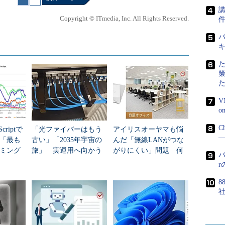
講
によるセッションと並行して、会場の一隅に「バグ
Copyright © ITmedia, Inc. All Rights Reserved.
られた。用意された、ブラックボックス化された基
パ
能かどうかを試すというものだ。見事成功者が出
。
V
C
criptで
「光ファイバーはもう
アイリスオーヤマも悩
―
年「最も
古い」「2035年宇宙の
んだ「無線LANがつな
ミング
旅」 実運用へ向かう
がりにくい」問題 何
パ
データセンター新技術
を変えて解決した？
8