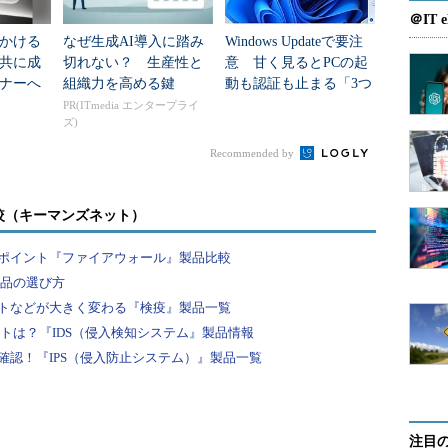
＠IT e
かける
なぜ生成AI導入に踏み
Windows Updateで要注
トは「きれいなコード」
共に成
切れない？ 生産性と
意 甘く見るとPCの起
ナーへ
組織力を高める鍵
動も認証も止まる「3つ
るセッションでは、セキュアブレインのニシダマサタ
のセキュリティ移行」
PR(ITmedia エンタープライ
威を振るったオンラインバンキングマルウェア
ズ)
結果を紹介した。
Recommended by
the Browserの手法を使って不正送金を行うマルウェア
較（キーマンズネット）
ンキングサービスに始まり、地方銀行やクレジット
ョッピングサイトへとターゲットを広げてきた。既
ポイント『ファイアウォール』製品比較
われている。
製品の選び方
トなどが大きく変わる『検疫』製品一覧
ニシダ氏によるとVAWTRAKはやや複雑なアーキ
ントは？『IDS（侵入検知システム』製品情報
テクチャを取っており、基本的な設定情報を与える
認！『IPS（侵入防止システム）』製品一覧
C＆Cサーバーとは別に、マニピュレーションサー
バーと呼ばれる攻撃用JavaScriptを配信するサーバー
も用いる。マニピュレーションサーバーは「ログイ
注目