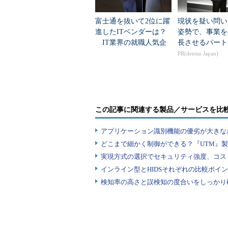
富士通を抜いて2位に躍
現状を疑い問い
VAWTRAKの攻撃スクリプ
進したITベンダーは？
姿勢で、事業を
IT業界の就職人気企
長させるパート
「VAWTRAK観察日誌」と題す
業トップ20
PR(dentsu Japan)
氏が、2014年5月以降に国内で猛
「VAWTRAK」の挙動を解析した
VAWTRAKは、いわゆるMan in 
この記事に関連する製品／サービスを比
だ。国内の大手銀行のオンラインバ
カード会社、さらにはオンラインシ
アプリケーション識別機能の優劣が大きな
に2万台以上のPCが感染したとも言
どこまで細かく制御ができる？『UTM』
実現方式の選択でセキュリティ強度、コス
インライン型とHIDSそれぞれの比較ポイ
検知率の高さと誤検知の度合いをしっかり確