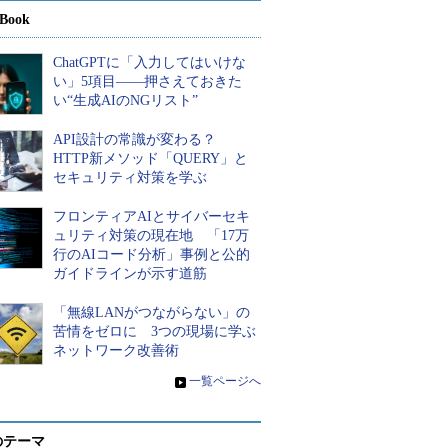
Book
ChatGPTに「入力してはいけな
い」5項目――押さえておきた
い“生成AIのNGリスト”
API設計の常識が変わる？
HTTP新メソッド「QUERY」と
セキュリティ対策を学ぶ
フロンティアAIとサイバーセキ
ュリティ対策の現在地 「17万
行のAIコード分析」事例と公的
ガイドラインが示す道筋
「無線LANがつながらない」の
苦情をゼロに 3つの現場に学ぶ
ネットワーク改善術
»
一覧ページへ
のテーマ