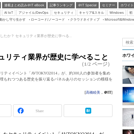
連載まとめ読み＠IT eBook
記事ランキング
＠IT Special
セミナー
ホワイト
AI IoT
アジャイル/DevOps
セキュリティ
キャリア&スキル
Windows
初
り動かし守り生かす
ローコード/ノーコード
クラウドネイティブ
Microsoft&Windo
Server & Storage
HTML5 + UX
したか？ セキュリティ業界が歴史に学べる...
Smart & Social
Coding Edge
キュリティ業界が歴史に学べること
ホワ
Java Agile
（1/2 ページ）
Database Expert
たセキュリティイベント「AVTOKYO2014」が、約300人の参加者を集め
埋もれつつある歴史を振り返るパネルありのセッションの模様を
Linux ＆ OSS
Master of IP Networ
[
高橋睦美
，
＠IT
]
Security & Trust
Test & Tools
Share
Insider.NET
ブログ