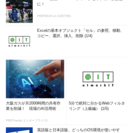
に！
PR(FINCHI on GOETHE)
Excelの基本オブジェクト「セル」の参照、移動、
コピー、選択、挿入、削除 (1/4)
大阪ガスが月2000時間の共有作
5分で絶対に分かるWebフィルタ
業を削減！ 現場のAI活用術
リング（上級編） (1/5)
PR(ITmedia エンタープライズ)
英語版と日本語版、どっちのOS環境が使いやす