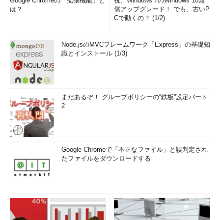
Google Chromeの「拡張機能」と
祝、Windows 7のWindows 10無
は？
償アップグレード！ でも、古いP
Cで動くの？ (1/2)
Node.jsのMVCフレームワーク「Express」の基礎知
識とインストール (1/3)
まだあるぞ！ グループポリシーの“鉄板”設定パート
2
Google Chromeで「不正なファイル」と誤判定され
たファイルをダウンロードする