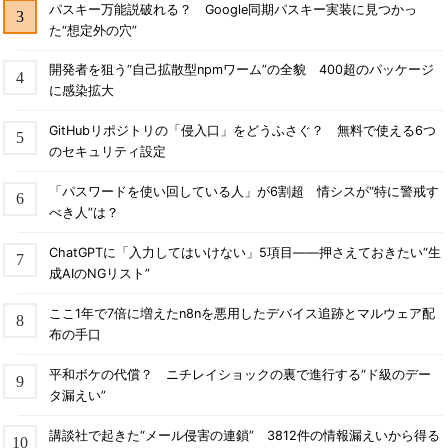
パスキー万能説破れる？ Google同期パスキー実装に見つかっ
た“想定外の穴”
開発者を狙う“自己拡散型npmワーム”の全貌 400超のパッケージ
に感染拡大
GitHubリポジトリの「侵入口」をどうふさぐ？ 無料で使える6つ
のセキュリティ設定
「パスワードを使い回している人」が6割超 情シスが“特に警戒す
べき人”は？
ChatGPTに「入力してはいけない」5項目――押さえておきたい“生
成AIのNGリスト”
ここ1年で7倍に増えたn8nを悪用したデバイス追跡とマルウェア配
布の手口
平和ボケの代償？ ニチレイショックの裏で進行する“ド級のデー
タ漏えい”
講談社で起きた“メール侵害の連鎖” 3812件の情報漏えいから得る