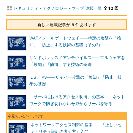
セキュリティ・テクノロジー・マップ 連載一覧
全 10 回
新しい連載記事が 5 件あります
アクセス制御のイメージ
WAF／メールゲートウェイ――特定の攻撃を「検
アクセス制御が許可／拒否の判断材料にするのは「
誰が
」「
ど
知」「防止」する技術の基礎（その2）
こに対して
」「
何をしようとしたのか
」という情報です。例え
ば、組織のネットワークでは、インターネットなど外部からの脅
サンドボックス／アンチウイルス――マルウェアを
威を考慮する必要があります。このような場合、危険な通信が組
「検知」「防御」する技術の基礎
織内部に入ってこないように、「
組織外部から組織内部への通信
が
」「
組織内部の宛先に対して
」「
必要ないはずの通信を行う
」
IDS／IPS――サイバー攻撃の「検知」「防止」技
のを拒否します。
術の基礎
同様に、サーバ内でも、ユーザーの持つ権限により、実行可能
「サーバにおけるアクセス制御」の基本――ネット
な操作を制限するのが一般的です。「
一般ユーザーが
」「
サービ
ワークで防ぎ切れない脅威からサーバを守る
スの設定ファイルに対して
」「
削除操作を行う
」といったポリシ
ーに反するアクセスを拒否します。
ネットワークアクセス制御の基本――「正しいセ
このようにアクセス制御は、ネットワーク上の通信において
キュリティ設計の考え方」入門