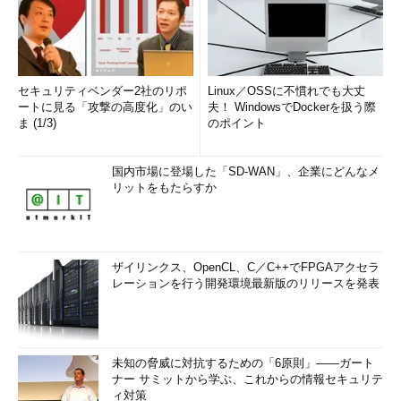
セキュリティベンダー2社のリポ
Linux／OSSに不慣れでも大丈
ートに見る「攻撃の高度化」のい
夫！ WindowsでDockerを扱う際
ま (1/3)
のポイント
国内市場に登場した「SD-WAN」、企業にどんなメ
リットをもたらすか
ザイリンクス、OpenCL、C／C++でFPGAアクセラ
レーションを行う開発環境最新版のリリースを発表
未知の脅威に対抗するための「6原則」――ガート
ナー サミットから学ぶ、これからの情報セキュリテ
ィ対策