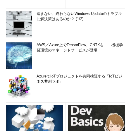
進まない、終わらないWindows Updateのトラブル
に解決策はあるのか？ (1/2)
AWS／Azure上でTensorFlow、CNTKを――機械学
習環境のマネージドサービスが登場
AzureでIoTプロジェクトを共同検証する「IoTビジ
ネス共創ラボ」