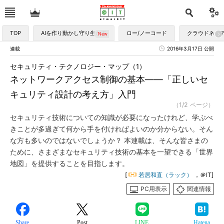
TOP
AIを作り動かし守り生かす
ロー/ノーコード
クラウドネイ
連載
2016年3月17日 公開
セキュリティ・テクノロジー・マップ（1）
ネットワークアクセス制御の基本――「正しいセ
キュリティ設計の考え方」入門
（1/2 ページ）
セキュリティ技術についての知識が必要になったけれど、学ぶべ
きことが多過ぎて何から手を付ければよいのか分からない。そん
な方も多いのではないでしょうか？ 本連載は、そんな皆さまの
ために、さまざまなセキュリティ技術の基本を一望できる「世界
地図」を提供することを目指します。
[
若居和直（ラック）
，＠IT]
PC用表示
関連情報
Share
Post
LINE
Hatena