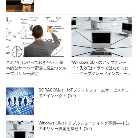
これだけはやっておきたい！ 基
“Windows 10へのアップグレー
本的なサーバー管理に役立つグル
ド：失敗”はエラーではなかった
ープポリシー設定
――アップグレードインストール
の簡単まとめ (1/3...
SORACOMの、IoTプラットフォームサービスとし
てのインパクト (1/2)
Windows 10のトラブルシューティング事例──未知
のポリシー設定を探せ！ (1/2)