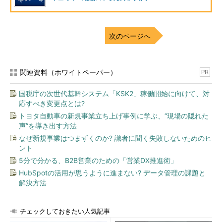
も、サーバ上での操作においても共通するセキュリティの基本的
な考え方の1つです。では、実際にこのアクセス制御を実装する
と、どのような機能になるのでしょうか？ 今回は、ネットワー
次のページへ
クにおけるアクセス制御について解説します。
ネットワークにおけるアクセス制御の実例
――「ファイアウォール」「アプリケーション
関連資料（ホワイトペーパー）
PR
ファイアウォール」
国税庁の次世代基幹システム「KSK2」稼働開始に向けて、対
応すべき変更点とは?
トヨタ自動車の新規事業立ち上げ事例に学ぶ、“現場の隠れた
声”を導き出す方法
なぜ新規事業はつまずくのか? 識者に聞く失敗しないためのヒ
ント
5分で分かる、B2B営業のための「営業DX推進術」
HubSpotの活用が思うように進まない? データ管理の課題と
解決方法
チェックしておきたい人気記事