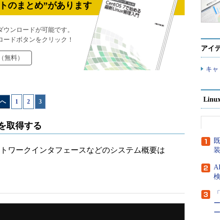
トのまとめ”があります
ダウンロードが可能です。
ロードボタンをクリック！
アイ
（無料）
キャ
Lin
へ
1
|
2
|
3
」を取得する
既
トワークインタフェースなどのシステム概要は
A
検
「
ー