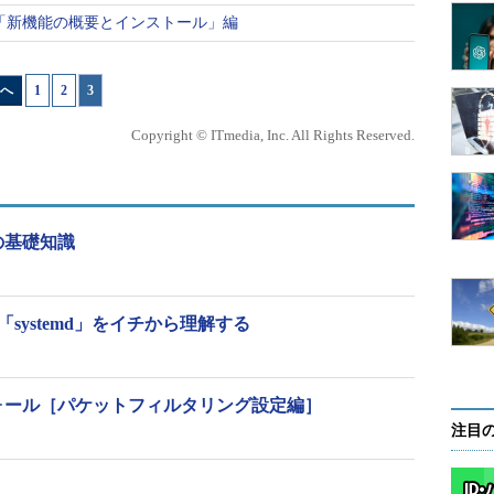
──「新機能の概要とインストール」編
ているハードウェアであることなども分かります。
へ
1
|
2
|
3
Copyright © ITmedia, Inc. All Rights Reserved.
=============================================
の基礎知識
=============================================
0
 PC 
(
kvm 
virtual
 machine
)
CPU E5
-
2650
 v3 
@
2.30GHz
,
 x86_64 arch

理「systemd」をイチから理解する
s
),
1
 thread
(
s
)
.2
 GB free

ase 
7.2
.
1511
(
Core
)
ウォール［パケットフィルタリング設定編］
l7.x86
注目