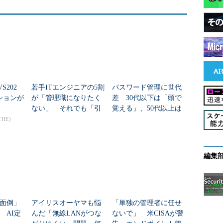
e31
:
66a7
PUの項目はホストマシンの情報が表示され、それ以外
S202
若手ITエンジニアの5割
パスワード管理に世代
ースの情報が表示されます。
ションが
が「管理職になりたく
差 30代以下は「頭で
ない」 それでも「引
覚える」、50代以上は
き受ける条件」とは？
「紙に書く」
THE)
Common Information Model）といった業界標準
編集
依存の分散システム管理統合化のための技術です。
面倒」
アイリスオーヤマも悩
「単独の管理者に任せ
 AI定
んだ「無線LANがつな
ないで」 米CISAが警