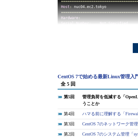
===================================
Host
:
 nuc04
.
ec2
.
===================================
Hardware
:
Serial
Number
:
Not
Specified
Asset
Tag
:
0
CPU
:
Intel
(
R
)
Celeron
(
CPU 
Topology
:
1
 cpu
(
s
),
2
 core
(
Memory
:
8.0
Disk
Space
:
26.8
 GB total
,
25
OS
:
CentOS
Linux
 rele
Kernel
:
3.10
.
0
-
327.4
.
5.el
Firewall
:
         on 
(
firewalld
)
Logging
:
          on 
(
journald
)
CentOS 7で始める最新Linux管理
Networking
:
全 5 回
  NIC 
1
Name
:
         wlp2s0

Status
:
Not
Available
5
管理負荷を低減する「Open
    MAC 
Address
:
34
:
02
:
86
:
58
:
35
:
DB

うことか
  NIC 
2
Name
:
         enp3s0

4
ハマる前に理解する「Firewal
Status
:
In
Service
IPv4
Address
:
192.168
.
0.233
3
CentOS 7のネットワーク管理「
IPv6
Address
:
 fe80
::
baae
:
edff
:
f
2
CentOS 7のシステム管理「
    MAC 
Address
:
  B8
:
AE
:
ED
:
77
:
3C
:
9C