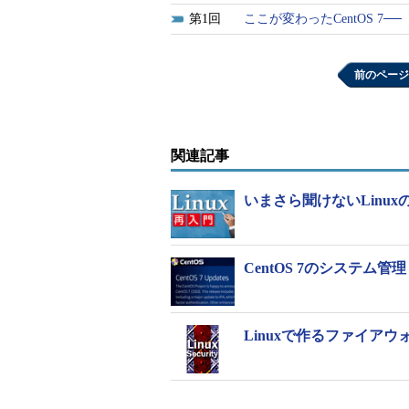
物理マシンでの
system
コマンド実行例
1
ここが変わったCentOS 7
本検証機は、NICが2つ搭載され
前のページ
仮想マシンでの実行例
# lmi -h localhost system
関連記事
===================================
Host
:
 lmi
.
atmark
.
いまさら聞けないLinux
===================================
Hardware
:
Red
Hat
 RHEL 
6.6
.
Serial
Number
:
Not
Specified
Asset
Tag
:
0
CPU
:
Intel
(
R
)
Xeon
(
R
)
 
CentOS 7のシステム管
CPU 
Topology
:
1
 cpu
(
s
),
1
 core
(
Memory
:
1.0
Disk
Space
:
15.7
 GB total
,
13
OS
:
CentOS
Linux
 rele
Linuxで作るファイア
Kernel
:
3.10
.
0
-
327.10
.
1.e
Firewall
:
         on 
(
firewalld
)
Logging
:
          on 
(
journald
)
Networking
: