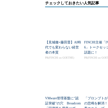
  NIC 
1
チェックしておきたい人気記事
Name
:
         eth0

Status
:
In
Service
IPv4
Address
:
59.106
.
208.119
IPv6
Address
:
 fe80
::
9ea3
:
baff
:
f
    MAC 
Address
:
9C
:
A3
:
BA
:
31
:
66
:
A7
仮想マシンでの
system
コマンド実行例
仮想マシンでは、HardwareとC
【見城徹×藤田晋】AI時
FINCHI主催「IV
は仮想マシンに割り当てられたリソ
代でも変わらない経営
6」トークセッ
者の本質
話題に！
PR(FINCHI on GOETHE)
PR(FINCHI on GOE
終わりに
あらためて、OpenLMIはWBEMやCIM（
技術や仕様を採用した、ベンダー非
VMware管理基盤に“認
「プロンプトが
証突破”の穴 Broadcom
の悲鳴を解消！