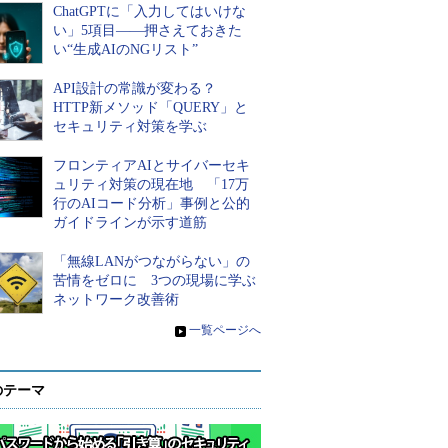
ChatGPTに「入力してはいけな
い」5項目――押さえておきた
い“生成AIのNGリスト”
API設計の常識が変わる？
HTTP新メソッド「QUERY」と
セキュリティ対策を学ぶ
フロンティアAIとサイバーセキ
ュリティ対策の現在地 「17万
行のAIコード分析」事例と公的
ガイドラインが示す道筋
「無線LANがつながらない」の
苦情をゼロに 3つの現場に学ぶ
ネットワーク改善術
»
一覧ページへ
のテーマ