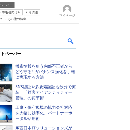
ペーパー
・中級者向けAI
その他
マイページ
ws
その他の特集
イトペーパー
機密情報を狙う内部不正者から
どう守る? ガバナンス強化を手軽
に実現する方法
SNS認証や多要素認証も数分で実
k
装、「顧客アイデンティティー
管理」の変革術
工事・保守現場の協力会社対応
を大幅に効率化、パートナーポ
ータル活用術
JR西日本ITソリューションズが