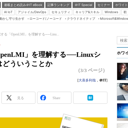
連載まとめ読み＠IT eBook
記事ランキング
＠IT Special
セミナー
ホワイト
AI IoT
アジャイル/DevOps
セキュリティ
キャリア&スキル
Windows
初
り動かし守り生かす
ローコード/ノーコード
クラウドネイティブ
Microsoft&Windo
Server & Storage
HTML5 + UX
「OpenLMI」を理解する──Linu...
Smart & Social
）
Coding Edge
nLMI」を理解する──Linuxシ
ホワ
Java Agile
はどういうことか
Database Expert
（3/3 ページ）
Linux ＆ OSS
[
大喜多利哉
，
＠IT
]
Master of IP Networ
Security & Trust
見る
Share
Test & Tools
Insider.NET
ブログ