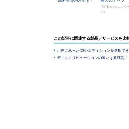
「回避策を用意せず」
着のステップ
PR(ITmedia エン
ズ)
この記事に関連する製品／サービスを比
用途にあったOSやエディションを選択できていま
ディストリビューションの違いは要確認！『
「OpenLMI」
の情報サイト（http://www
今回は基本部分を中心に解説しました
ー／ネットワーク／電源／システム
ンスの管理から、ハードウェアの情
応しています。