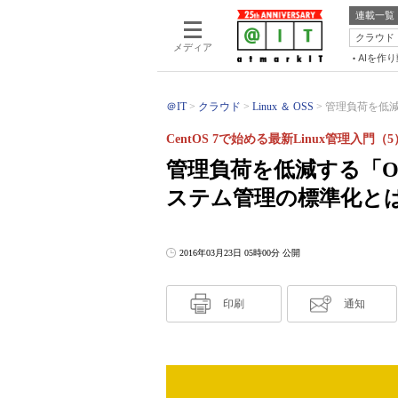
連載一覧
クラウド
メディア
AIを作
＠IT
クラウド
Linux ＆ OSS
管理負荷を低減する
CentOS 7で始める最新Linux管理入門（5
管理負荷を低減する「Ope
ステム管理の標準化と
2016年03月23日 05時00分 公開
印刷
通知