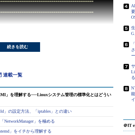
=============================================
要
=============================================
O
生
G
R
)
 CPU N3050 
@
1.60GHz
,
 x86_64 arch

s
),
2
 thread
(
s
)
「
続きを読む
.1
 GB free

ase 
7.2
.
1511
(
Core
)
7.x86
サ
L
入門 連載一覧
N
LMI」を理解する──Linuxシステム管理の標準化とはどうい
ld」の設定方法、「iptables」との違い
NetworkManager」を極める
＠IT e
e77
:
3c9c
systemd」をイチから理解する