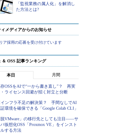
「監視業務の属人化」を解消し
た方法とは?
ティメディアからのお知らせ
リア採用の応募を受け付けています
ux ＆ OSS 記事ランキング
月間
本日
存OSSをAIで“一から書き直し”？ 再実
装・ライセンス回避が招く対立と分断
Iインフラ不足の解決策？ 手間なしでAI
証環境を確保できる「Google Colab CLI」
脱VMware」の移行先としても注目――サ
バ仮想化OSS「Proxmox VE」をインスト
ールする方法