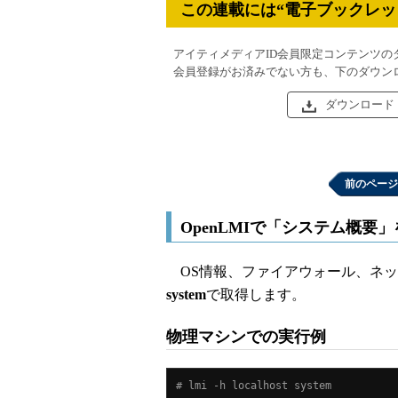
この連載には“電子ブックレッ
アイティメディアID会員限定コンテンツの
会員登録がお済みでない方も、下のダウン
ダウンロード
前のページ
OpenLMIで「システム概要
OS情報、ファイアウォール、ネッ
system
で取得します。
物理マシンでの実行例
# lmi -h localhost system