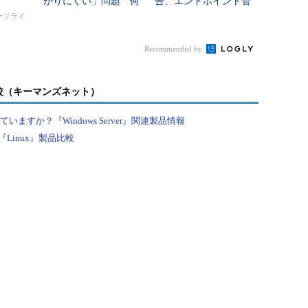
がりにくい」問題 何
告、エンドポイント管
を変えて解決した？
理システムの設定強化
タープライ
を呼び掛け
Recommended by
較（キーマンズネット）
すか？『Windows Server』関連製品情報
Linux』製品比較
.openlmi.org/）
が、OpenLMIが持つ管理機能は幅広く、ユーザ
サービス／ストレージ／ソフトウェア／パフォーマ
報取得といった基本的なモニタリングの機能まで対