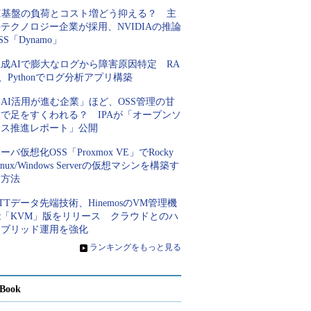
AI基盤の負荷とコスト増どう抑える？ 主
テクノロジー企業が採用、NVIDIAの推論
SS「Dynamo」
成AIで膨大なログから障害原因特定 RA
、Pythonでログ分析アプリ構築
AI活用が進む企業」ほど、OSS管理の甘
さで足をすくわれる？ IPAが「オープンソ
ース推進レポート」公開
ーバ仮想化OSS「Proxmox VE」でRocky
inux/Windows Serverの仮想マシンを構築す
る方法
TTデータ先端技術、HinemosのVM管理機
能「KVM」版をリリース クラウドとのハ
イブリッド運用を強化
»
ランキングをもっと見る
Book