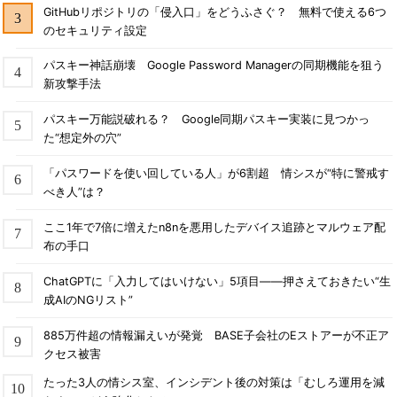
GitHubリポジトリの「侵入口」をどうふさぐ？ 無料で使える6つ
のセキュリティ設定
パスキー神話崩壊 Google Password Managerの同期機能を狙う
新攻撃手法
パスキー万能説破れる？ Google同期パスキー実装に見つかっ
た“想定外の穴”
「パスワードを使い回している人」が6割超 情シスが“特に警戒す
べき人”は？
ここ1年で7倍に増えたn8nを悪用したデバイス追跡とマルウェア配
布の手口
ChatGPTに「入力してはいけない」5項目――押さえておきたい“生
成AIのNGリスト”
885万件超の情報漏えいが発覚 BASE子会社のEストアーが不正ア
クセス被害
たった3人の情シス室、インシデント後の対策は「むしろ運用を減