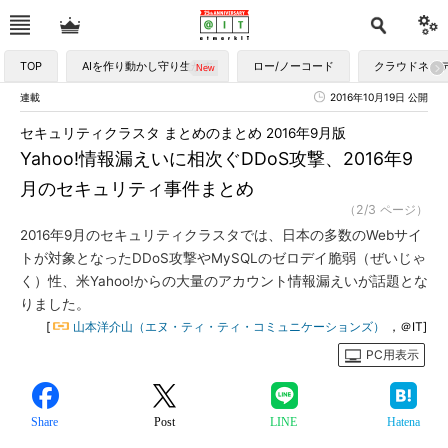
TOP
AIを作り動かし守り生かす
ロー/ノーコード
クラウドネイ
連載
2016年10月19日 公開
セキュリティクラスタ まとめのまとめ 2016年9月版
Yahoo!情報漏えいに相次ぐDDoS攻撃、2016年9
月のセキュリティ事件まとめ
（2/3 ページ）
2016年9月のセキュリティクラスタでは、日本の多数のWebサイ
トが対象となったDDoS攻撃やMySQLのゼロデイ脆弱（ぜいじゃ
く）性、米Yahoo!からの大量のアカウント情報漏えいが話題とな
りました。
[
山本洋介山（エヌ・ティ・ティ・コミュニケーションズ）
，＠IT]
PC用表示
Share
Post
LINE
Hatena