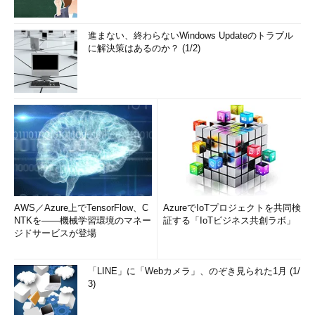
進まない、終わらないWindows Updateのトラブル
に解決策はあるのか？ (1/2)
AWS／Azure上でTensorFlow、C
AzureでIoTプロジェクトを共同検
NTKを――機械学習環境のマネー
証する「IoTビジネス共創ラボ」
ジドサービスが登場
「LINE」に「Webカメラ」、のぞき見られた1月 (1/
3)