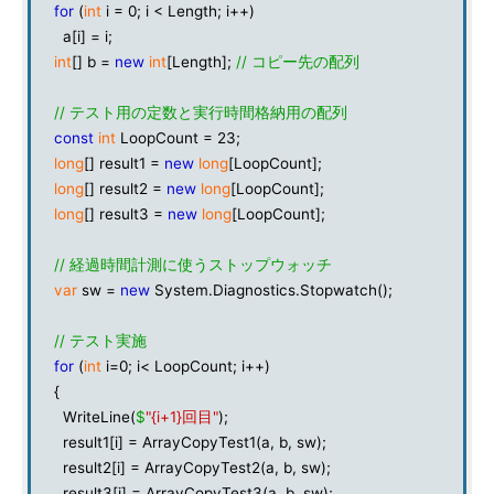
for
(
int
i = 0; i < Length; i++)
a[i] = i;
int
[] b =
new
int
[Length];
// コピー先の配列
// テスト用の定数と実行時間格納用の配列
const
int
LoopCount = 23;
long
[] result1 =
new
long
[LoopCount];
long
[] result2 =
new
long
[LoopCount];
long
[] result3 =
new
long
[LoopCount];
// 経過時間計測に使うストップウォッチ
var
sw =
new
System.Diagnostics.Stopwatch();
// テスト実施
for
(
int
i=0; i< LoopCount; i++)
{
WriteLine(
$
"{i+1}回目"
);
result1[i] = ArrayCopyTest1(a, b, sw);
result2[i] = ArrayCopyTest2(a, b, sw);
result3[i] = ArrayCopyTest3(a, b, sw);