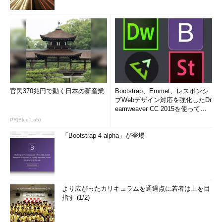
官民370兆円で動く日本の新産業
Bootstrap、Emmet、レスポンシ
ブWebデザイン対応を強化したDr
eamweaver CC 2015を使って
み...
PR(Blue Lab)
「Bootstrap 4 alpha」が登場
より広がったカリキュラムを通過点に若者は上を目
指す (1/2)