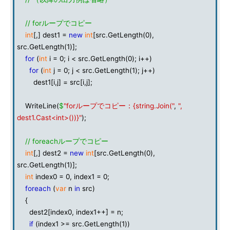
// forループでコピー
int
[,] dest1 =
new
int
[src.GetLength(0),
src.GetLength(1)];
for
(
int
i = 0; i < src.GetLength(0); i++)
for
(
int
j = 0; j < src.GetLength(1); j++)
dest1[i,j] = src[i,j];
WriteLine(
$
"forループでコピー：{string.Join("
,
",
dest1.Cast<int>())}"
);
// foreachループでコピー
int
[,] dest2 =
new
int
[src.GetLength(0),
src.GetLength(1)];
int
index0 = 0, index1 = 0;
foreach
(
var
n
in
src)
{
dest2[index0, index1++] = n;
if
(index1 >= src.GetLength(1))