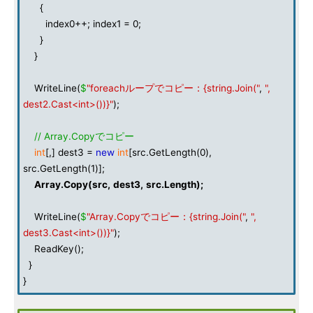
{
index0++; index1 = 0;
}
}
WriteLine(
$
"foreachループでコピー：{string.Join("
,
",
dest2.Cast<int>())}"
);
// Array.Copyでコピー
int
[,] dest3 =
new
int
[src.GetLength(0),
src.GetLength(1)];
Array
.
Copy
(
src
,
dest3
,
src
.
Length
);
WriteLine(
$
"Array.Copyでコピー：{string.Join("
,
",
dest3.Cast<int>())}"
);
ReadKey();
}
}