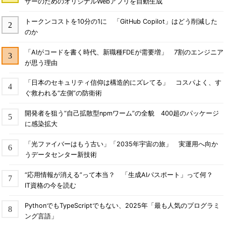
ザーのためのオリジナルWebアプリを自動生成
トークンコストを10分の1に 「GitHub Copilot」はどう削減した
のか
「AIがコードを書く時代、新職種FDEが需要増」 7割のエンジニア
が思う理由
「日本のセキュリティ信仰は構造的にズレてる」 コスパよく、す
ぐ救われる“左側”の防衛術
開発者を狙う“自己拡散型npmワーム”の全貌 400超のパッケージ
に感染拡大
「光ファイバーはもう古い」「2035年宇宙の旅」 実運用へ向か
うデータセンター新技術
“応用情報が消える”って本当？ 「生成AIパスポート」って何？
IT資格の今を読む
PythonでもTypeScriptでもない、2025年「最も人気のプログラミ
ング言語」