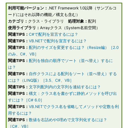
利用可能バージョン：
.NET Framework 1.0以降（サンプルコ
ードにはそれ以降の機能／構文も含む）
カテゴリ：
クラス・ライブラリ
処理対象：
配列
使用ライブラリ：
Arrayクラス（System名前空間）
関連TIPS：
C#で配列を宣言するには？
関連TIPS：
VB.NETで配列を宣言するには？
関連TIPS：
配列のサイズを変更するには？（Resize編）［2.0
のみ、C#、VB］
関連TIPS：
配列を独自の順序でソート（並べ替え）するに
は？
関連TIPS：
自作クラスによる配列をソート（並べ替え）する
には？（LINQ版）［3.5、C#、VB］
関連TIPS：
文字列配列内の文字列を連結するには？
関連TIPS：
構文：クラス名を書かずに静的メソッドを呼び出
すには？［C# 6.0］
関連TIPS：
VB.NETでクラス名を省略してメソッドや定数を利
用するには？
関連TIPS：
数値を右詰めや0埋めで文字列化するには？
［C#、VB］