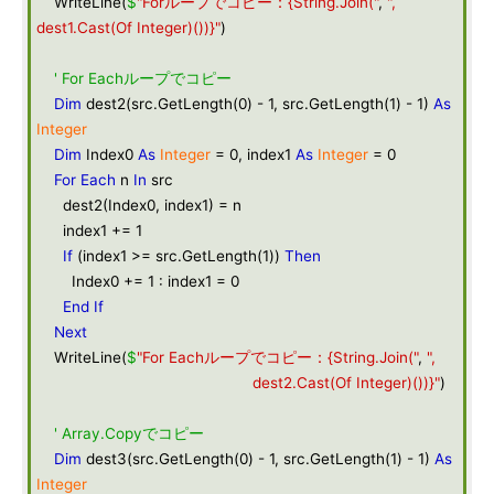
WriteLine(
$
"Forループでコピー：{String.Join("
,
",
dest1.Cast(Of Integer)())}"
)
' For Eachループでコピー
Dim
dest2(src.GetLength(0) - 1, src.GetLength(1) - 1)
As
Integer
Dim
Index0
As
Integer
= 0, index1
As
Integer
= 0
For
Each
n
In
src
dest2(Index0, index1) = n
index1 += 1
If
(index1 >= src.GetLength(1))
Then
Index0 += 1 : index1 = 0
End
If
Next
WriteLine(
$
"For Eachループでコピー：{String.Join("
,
",
dest2.Cast(Of Integer)())}"
)
' Array.Copyでコピー
Dim
dest3(src.GetLength(0) - 1, src.GetLength(1) - 1)
As
Integer