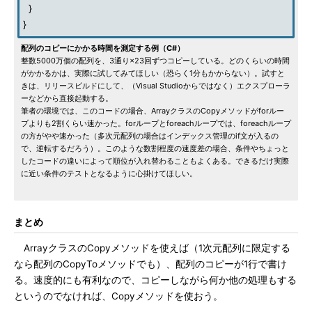
}
}
配列のコピーにかかる時間を測定する例（C#）
整数5000万個の配列を、3通り×23回ずつコピーしている。どのくらいの時間
がかかるかは、実際に試してみてほしい（恐らく1分もかからない）。試すと
きは、リリースビルドにして、（Visual Studioからではなく）エクスプローラ
ーなどから直接起動する。
筆者の環境では、このコードの場合、ArrayクラスのCopyメソッドがforルー
プよりも2割くらい速かった。forループとforeachループでは、foreachループ
の方がやや速かった（多次元配列の場合はインデックス管理のif文が入るの
で、逆転するだろう）。このような数割程度の速度差の場合、条件やちょっと
したコードの違いによって順位が入れ替わることもよくある。できるだけ実際
に近い条件のテストとなるように心掛けてほしい。
まとめ
ArrayクラスのCopyメソッドを使えば（1次元配列に限定する
なら配列のCopyToメソッドでも）、配列のコピーが1行で書け
る。速度的にも有利なので、コピーしながら何か他の処理もする
というのでなければ、Copyメソッドを使おう。