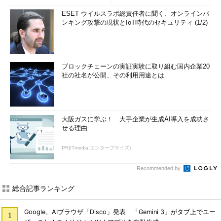
ESET ウイルスラボ総責任者に聞く、オンラインバ
ンキング攻撃の現状とIoT時代のセキュリティ (1/2)
ブロックチェーンの実証実験に取り組む国内企業20
社の社名が公開、その利用用途とは
大阪ガスに学ぶ！ 大手企業が生成AI導入を成功さ
せる理由
PR(ITmedia エンタープライズ)
Recommended by
総合記事ランキング
Google、AIブラウザ「Disco」発表 「Gemini 3」がタブ上でユー