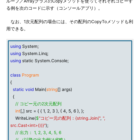
ループ／ArrayクラスのCopyメソッドを使ってそれぞれコピーす
る例を次のコードに示す（コンソールアプリ）。
なお、1次元配列の場合には、その配列のCopyToメソッドも利
用できる。
using
System;
using
System.Linq;
using
static System.Console;
class
Program
{
static
void
Main(
string
[] args)
{
// コピー元の2次元配列
int
[,] src = { { 1, 2, 3 }, { 4, 5, 6 }, };
WriteLine(
$
"コピー元の配列：{string.Join("
,
",
src.Cast<int>())}"
);
// 出力： 1, 2, 3, 4, 5, 6
// （以降の出力例は省略）