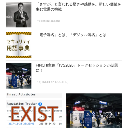
「さすが」と言われる驚きや感動を。新しい価値を
生む電通の挑戦
PR(dentsu Japan)
「電子署名」とは、「デジタル署名」とは
FINCHI主催「IVS2026」トークセッションが話題
に！
PR(FINCHI on GOETHE)