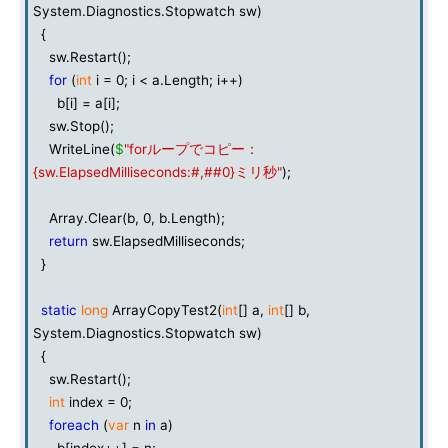
System.Diagnostics.Stopwatch sw)
{
sw.Restart();
for
(
int
i = 0; i < a.Length; i++)
b[i] = a[i];
sw.Stop();
WriteLine(
$
"forループでコピー：
{sw.ElapsedMilliseconds:#,##0}ミリ秒"
);
Array.Clear(b, 0, b.Length);
return
sw.ElapsedMilliseconds;
}
static
long
ArrayCopyTest2(
int
[] a,
int
[] b,
System.Diagnostics.Stopwatch sw)
{
sw.Restart();
int
index = 0;
foreach
(
var
n
in
a)