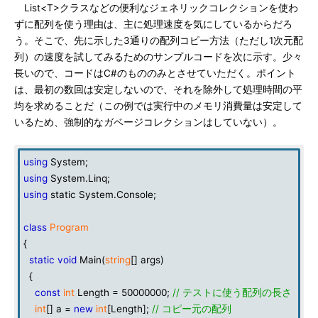
List<T>クラスなどの便利なジェネリックコレクションを使わ
ずに配列を使う理由は、主に処理速度を気にしているからだろ
う。そこで、先に示した3通りの配列コピー方法（ただし1次元配
列）の速度を試してみるためのサンプルコードを次に示す。少々
長いので、コードはC#のもののみとさせていただく。ポイント
は、最初の数回は安定しないので、それを除外して処理時間の平
均を求めることだ（この例では実行中のメモリ消費量は安定して
いるため、強制的なガベージコレクションはしていない）。
using
System;
using
System.Linq;
using
static System.Console;
class
Program
{
static
void
Main(
string
[] args)
{
const
int
Length = 50000000;
// テストに使う配列の長さ
int
[] a =
new
int
[Length];
// コピー元の配列