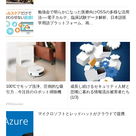
勉強会で明らかになった医療向けOSSの多様な活用
法──電子カルテ、臨床試験データ解析、日本語医
学用語プラットフォーム、画...
100℃でモップ洗浄、圧倒的な吸
成長し続けるセキュリティ人材と
引力…今注目のロボット掃除機
悲嘆に暮れる情報流出被害者たち
(1/3)
PR(Dreame)
マイクロソフトとレッドハットがクラウドで提携