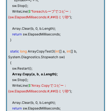
b[index++] = n;
sw.Stop();
WriteLine(
$
"foreachループでコピー：
{sw.ElapsedMilliseconds:#,##0}ミリ秒"
);
Array.Clear(b, 0, b.Length);
return
sw.ElapsedMilliseconds;
}
static
long
ArrayCopyTest3(
int
[] a,
int
[] b,
System.Diagnostics.Stopwatch sw)
{
sw.Restart();
Array
.
Copy
(
a
,
b
,
a
.
Length
);
sw.Stop();
WriteLine(
$
"Array.Copyでコピー：
{sw.ElapsedMilliseconds:#,##0}ミリ秒"
);
Array.Clear(b, 0, b.Length);
return
sw.ElapsedMilliseconds;