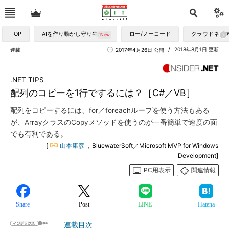
TOP
AIを作り動かし守り生かす
ロー/ノーコード
クラウドネイ
2018年8月1日 更新
連載
2017年4月26日 公開
.NET TIPS
配列のコピーを1行でするには？［C#／VB］
配列をコピーするには、for／foreachループを使う方法もある
が、ArrayクラスのCopyメソッドを使うのが一番簡単で速度の面
でも有利である。
[
山本康彦
，BluewaterSoft／Microsoft MVP for Windows
Development]
PC用表示
関連情報
Share
Post
LINE
Hatena
連載目次