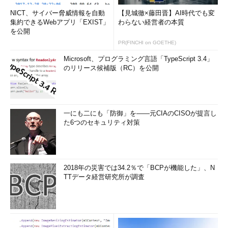
NICT、サイバー脅威情報を自動
【見城徹×藤田晋】AI時代でも変
集約できるWebアプリ「EXIST」
わらない経営者の本質
を公開
PR(FINCHI on GOETHE)
Microsoft、プログラミング言語「TypeScript 3.4」
のリリース候補版（RC）を公開
一にも二にも「防御」を――元CIAのCISOが提言し
た6つのセキュリティ対策
2018年の災害では34.2％で「BCPが機能した」、N
TTデータ経営研究所が調査