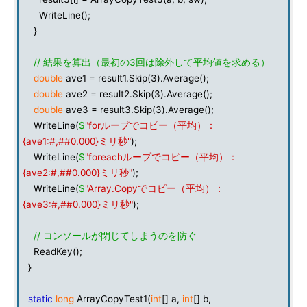
WriteLine();
}
// 結果を算出（最初の3回は除外して平均値を求める）
double
ave1 = result1.Skip(3).Average();
double
ave2 = result2.Skip(3).Average();
double
ave3 = result3.Skip(3).Average();
WriteLine(
$
"forループでコピー（平均）：
{ave1:#,##0.000}ミリ秒"
);
WriteLine(
$
"foreachループでコピー（平均）：
{ave2:#,##0.000}ミリ秒"
);
WriteLine(
$
"Array.Copyでコピー（平均）：
{ave3:#,##0.000}ミリ秒"
);
// コンソールが閉じてしまうのを防ぐ
ReadKey();
}
static
long
ArrayCopyTest1(
int
[] a,
int
[] b,