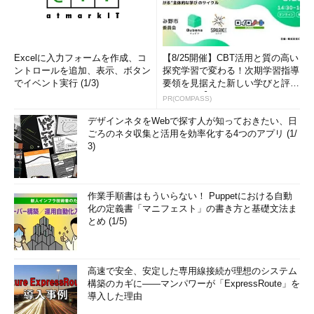
Excelに入力フォームを作成、コ
【8/25開催】CBT活用と質の高い
ントロールを追加、表示、ボタン
探究学習で変わる！次期学習指導
でイベント実行 (1/3)
要領を見据えた新しい学びと評価
のカタチ【オンラインイベ...
PR(COMPASS)
デザインネタをWebで探す人が知っておきたい、日
ごろのネタ収集と活用を効率化する4つのアプリ (1/
3)
作業手順書はもういらない！ Puppetにおける自動
化の定義書「マニフェスト」の書き方と基礎文法ま
とめ (1/5)
高速で安全、安定した専用線接続が理想のシステム
構築のカギに――マンパワーが「ExpressRoute」を
導入した理由