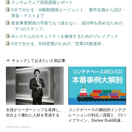
ランサムウェア現状調査レポート
5分で分かる「AI駆動開発エージェント」 要件定義から設計・
実装・テストまで
新規事業開発の手順でもう迷わない、成功率を高めるための
「3つのステップ」
AIシステムのセキュリティを確保するためのプレイブック
5分で分かる、B2B営業のための「営業DX推進術」
チェックしておきたい人気記事
全員がリーダーシップを発揮し、
コンテナベースの継続的インテグ
自分より優れた人財を育成する
レーションの利点／課題と、CIパ
イプライン、Docker Build高速化
のコツ (1/2...
PR(dentsu Japan)