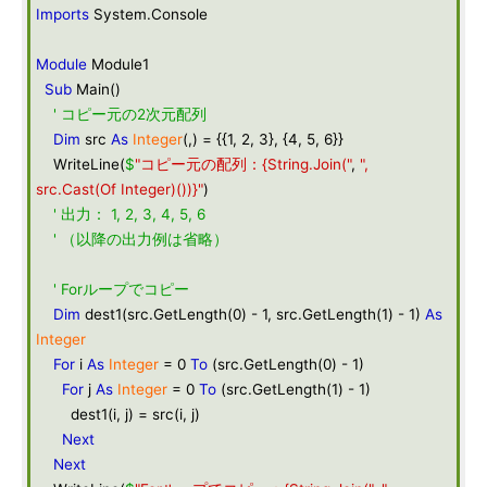
Imports
System.Console
Module
Module1
Sub
Main()
' コピー元の2次元配列
Dim
src
As
Integer
(,) = {{1, 2, 3}, {4, 5, 6}}
WriteLine(
$
"コピー元の配列：{String.Join("
,
",
src.Cast(Of Integer)())}"
)
' 出力： 1, 2, 3, 4, 5, 6
' （以降の出力例は省略）
' Forループでコピー
Dim
dest1(src.GetLength(0) - 1, src.GetLength(1) - 1)
As
Integer
For
i
As
Integer
= 0
To
(src.GetLength(0) - 1)
For
j
As
Integer
= 0
To
(src.GetLength(1) - 1)
dest1(i, j) = src(i, j)
Next
Next