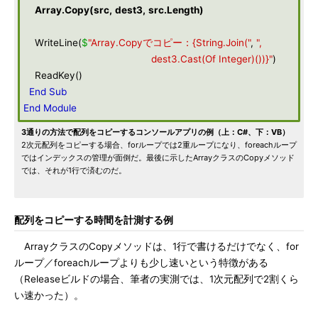
Array
.
Copy
(
src
,
dest3
,
src
.
Length
)
WriteLine(
$
"Array.Copyでコピー：{String.Join("
,
",
dest3.Cast(Of Integer)())}"
)
ReadKey()
End
Sub
End
Module
3通りの方法で配列をコピーするコンソールアプリの例（上：C#、下：VB）
2次元配列をコピーする場合、forループでは2重ループになり、foreachループ
ではインデックスの管理が面倒だ。最後に示したArrayクラスのCopyメソッド
では、それが1行で済むのだ。
配列をコピーする時間を計測する例
ArrayクラスのCopyメソッドは、1行で書けるだけでなく、for
ループ／foreachループよりも少し速いという特徴がある
（Releaseビルドの場合、筆者の実測では、1次元配列で2割くら
い速かった）。