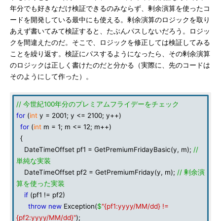
年分でも好きなだけ検証できるのみならず、剰余演算を使ったコ
ードを開発している最中にも使える。剰余演算のロジックを取り
あえず書いてみて検証すると、たぶんパスしないだろう。ロジッ
クを間違えたのだ。そこで、ロジックを修正しては検証してみる
ことを繰り返す。検証にパスするようになったら、その剰余演算
のロジックは正しく書けたのだと分かる（実際に、先のコードは
そのようにして作った）。
// 今世紀100年分のプレミアムフライデーをチェック
for
(
int
y = 2001; y <= 2100; y++)
for
(
int
m = 1; m <= 12; m++)
{
DateTimeOffset pf1 = GetPremiumFridayBasic(y, m);
//
単純な実装
DateTimeOffset pf2 = GetPremiumFriday(y, m);
// 剰余演
算を使った実装
if
(pf1 != pf2)
throw
new
Exception(
$
"{pf1:yyyy/MM/dd} !=
{pf2:yyyy/MM/dd}"
);