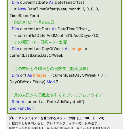
Dim
current1stDate
As
DateTimeOffset _
=
New
DateTimeOffset(year, month, 1, 0, 0, 0,
TimeSpan.Zero)
' 指定された年月の末日
Dim
currentLastDate
As
DateTimeOffset _
= current1stDate.AddMonths(1).AddDays(-1.0)
' その曜日（0＝日曜～6＝土曜）
Dim
currentLastDayOfWeek
As
Integer
=
currentLastDate.DayOfWeek
' 月の末日と金曜日との日数差（剰余演算）
Dim
diff
As
Integer
= (currentLastDayOfWeek + 7 -
DayOfWeek.Friday)
Mod
7
' 月の末日から日数差を引くとプレミアムフライデー
Return
currentLastDate.AddDays(-diff)
End
Function
プレミアムフライデーを算出するメソッドの例（上：C#、下：VB）
引数に年と月を与えると、プレミアムフライデーの日付を返す。
指定された年月の末日は、その月の1日を作り、そこから翌月1日を求め