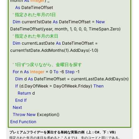
month
As
Integer
) _
As
DateTimeOffset
' 指定された年月の1日
Dim
current1stDate
As
DateTimeOffset =
New
DateTimeOffset(year, month, 1, 0, 0, 0, TimeSpan.Zero)
' 指定された年月の末日
Dim
currentLastDate
As
DateTimeOffset =
current1stDate.AddMonths(1).AddDays(-1.0)
' 1日ずつ戻りながら、金曜日を探す
For
n
As
Integer
= 0
To
-6
Step
-1
Dim
d
As
DateTimeOffset = currentLastDate.AddDays(n)
If
(d.DayOfWeek = DayOfWeek.Friday)
Then
Return
d
End
If
Next
Throw
New
Exception()
End
Function
プレミアムフライデーを算出する単純な実装の例（上：C#、下：VB）
指定された年月の末日を求めるところまでは、先のコードと同じである。