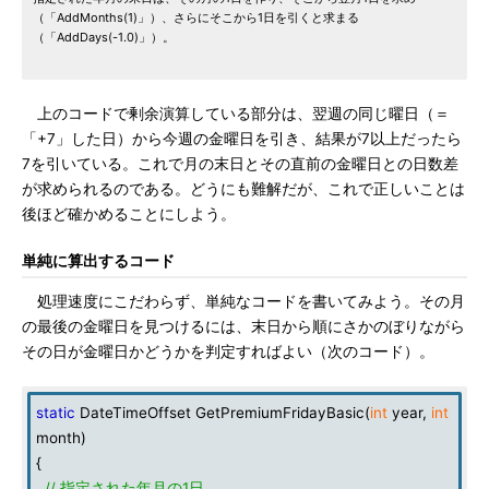
（「AddMonths(1)」）、さらにそこから1日を引くと求まる
（「AddDays(-1.0)」）。
上のコードで剰余演算している部分は、翌週の同じ曜日（＝
「+7」した日）から今週の金曜日を引き、結果が7以上だったら
7を引いている。これで月の末日とその直前の金曜日との日数差
が求められるのである。どうにも難解だが、これで正しいことは
後ほど確かめることにしよう。
単純に算出するコード
処理速度にこだわらず、単純なコードを書いてみよう。その月
の最後の金曜日を見つけるには、末日から順にさかのぼりながら
その日が金曜日かどうかを判定すればよい（次のコード）。
static
DateTimeOffset GetPremiumFridayBasic(
int
year,
int
month)
{
// 指定された年月の1日