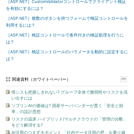
［ASP.NET］CustomValidatorコントロールでクライアント検証
を有効にするには？
［ASP.NET］複数のボタンを持つフォームで検証コントロールを
利用するには？
［ASP.NET］検証コントロールで条件付きの検証処理を行うに
は？
［ASP.NET］検証コントロールのパラメータを動的に設定するに
は？
関連資料（ホワイトペーパー）
PR
情シスも把握しきれない? グループ全体で脆弱性やリスクを洗
い出すには
ソブリンAIの価値は? 国産サーバベンダーが貫く「安全と効
率」の設計思想
リスクの温床 ハイブリッド/マルチクラウドの「管理の分断」
をどう解消する?
AI活用のつまずきポイント 「社内データ活用の壁」を乗り越