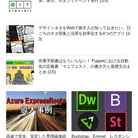
加、表示、ボタンでイベント実行 (1/3)
デザインネタをWebで探す人が知っておきたい、日
ごろのネタ収集と活用を効率化する4つのアプリ (1/
3)
作業手順書はもういらない！ Puppetにおける自動
化の定義書「マニフェスト」の書き方と基礎文法ま
とめ (1/5)
高速で安全、安定した専用線接続
Bootstrap、Emmet、レスポンシ