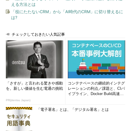
える方法とは
「役にたたないCRM」から「AI時代のCRM」に切り替えるに
は?
チェックしておきたい人気記事
「さすが」と言われる驚きや感動
コンテナベースの継続的インテグ
を。新しい価値を生む電通の挑戦
レーションの利点／課題と、CIパ
イプライン、Docker Build高速化
のコツ (1/2...
PR(dentsu Japan)
「電子署名」とは、「デジタル署名」とは