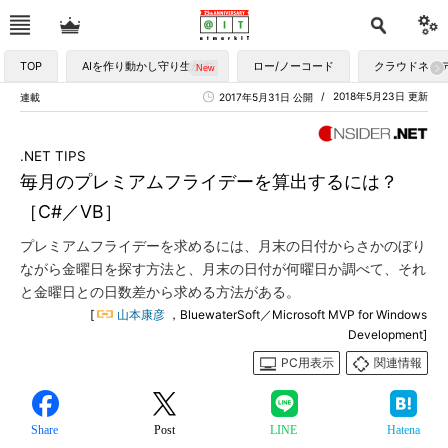
TOP
AIを作り動かし守り生かす
ロー/ノーコード
クラウドネイ
2018年5月23日 更新
連載
2017年5月31日 公開
.NET TIPS
毎月のプレミアムフライデーを算出するには？
［C#／VB］
プレミアムフライデーを求めるには、月末の日付からさかのぼり
ながら金曜日を探す方法と、月末の日付が何曜日か調べて、それ
と金曜日との日数差から求める方法がある。
[
山本康彦
，BluewaterSoft／Microsoft MVP for Windows
Development]
PC用表示
関連情報
Share
Post
LINE
Hatena