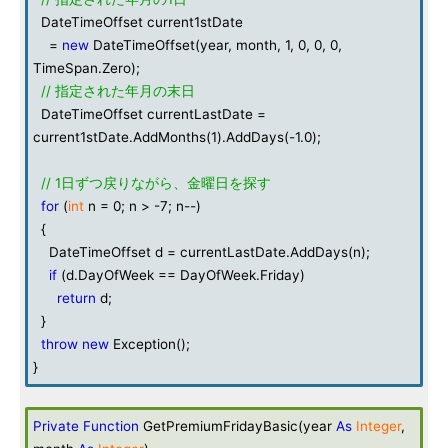
DateTimeOffset current1stDate
=
new
DateTimeOffset(year, month, 1, 0, 0, 0,
TimeSpan.Zero);
// 指定された年月の末日
DateTimeOffset currentLastDate =
current1stDate.AddMonths(1).AddDays(-1.0);
// 1日ずつ戻りながら、金曜日を探す
for
(
int
n = 0; n > -7; n--)
{
DateTimeOffset d = currentLastDate.AddDays(n);
if
(d.DayOfWeek == DayOfWeek.Friday)
return
d;
}
throw
new
Exception();
}
Private
Function
GetPremiumFridayBasic(year
As
Integer
,