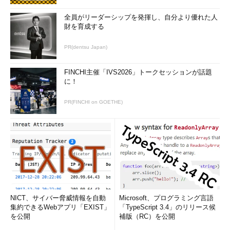
全員がリーダーシップを発揮し、自分より優れた人
財を育成する
PR(dentsu Japan)
FINCHI主催「IVS2026」トークセッションが話題
に！
PR(FINCHI on GOETHE)
NICT、サイバー脅威情報を自動
Microsoft、プログラミング言語
集約できるWebアプリ「EXIST」
「TypeScript 3.4」のリリース候
を公開
補版（RC）を公開