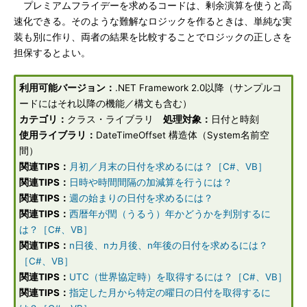
プレミアムフライデーを求めるコードは、剰余演算を使うと高
速化できる。そのような難解なロジックを作るときは、単純な実
装も別に作り、両者の結果を比較することでロジックの正しさを
担保するとよい。
利用可能バージョン：
.NET Framework 2.0以降（サンプルコ
ードにはそれ以降の機能／構文も含む）
カテゴリ：
クラス・ライブラリ
処理対象：
日付と時刻
使用ライブラリ：
DateTimeOffset 構造体（System名前空
間）
関連TIPS：
月初／月末の日付を求めるには？［C#、VB］
関連TIPS：
日時や時間間隔の加減算を行うには？
関連TIPS：
週の始まりの日付を求めるには？
関連TIPS：
西暦年が閏（うるう）年かどうかを判別するに
は？［C#、VB］
関連TIPS：
n日後、nカ月後、n年後の日付を求めるには？
［C#、VB］
関連TIPS：
UTC（世界協定時）を取得するには？［C#、VB］
関連TIPS：
指定した月から特定の曜日の日付を取得するに