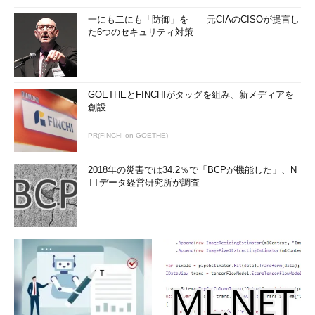
一にも二にも「防御」を――元CIAのCISOが提言し
た6つのセキュリティ対策
GOETHEとFINCHIがタッグを組み、新メディアを
創設
PR(FINCHI on GOETHE)
2018年の災害では34.2％で「BCPが機能した」、N
TTデータ経営研究所が調査