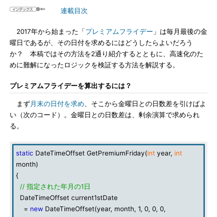
連載目次
2017年から始まった「
プレミアムフライデー
」は毎月最後の金
曜日であるが、その日付を求めるにはどうしたらよいだろう
か？ 本稿ではその方法を2通り紹介するとともに、高速化のた
めに難解になったロジックを検証する方法を解説する。
プレミアムフライデーを算出するには？
まず
月末の日付を求め
、そこから金曜日との日数差を引けばよ
い（次のコード）。金曜日との日数差は、剰余演算で求められ
る。
static
DateTimeOffset GetPremiumFriday(
int
year,
int
month)
{
// 指定された年月の1日
DateTimeOffset current1stDate
=
new
DateTimeOffset(year, month, 1, 0, 0, 0,