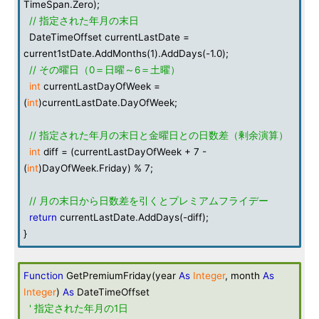
TimeSpan.Zero);
// 指定された年月の末日
DateTimeOffset currentLastDate =
current1stDate.AddMonths(1).AddDays(-1.0);
// その曜日（0＝日曜～6＝土曜）
int
currentLastDayOfWeek =
(
int
)currentLastDate.DayOfWeek;
// 指定された年月の末日と金曜日との日数差（剰余演算）
int
diff = (currentLastDayOfWeek + 7 -
(
int
)DayOfWeek.Friday) % 7;
// 月の末日から日数差を引くとプレミアムフライデー
return
currentLastDate.AddDays(-diff);
}
Function
GetPremiumFriday(year
As
Integer
, month
As
Integer
)
As
DateTimeOffset
' 指定された年月の1日