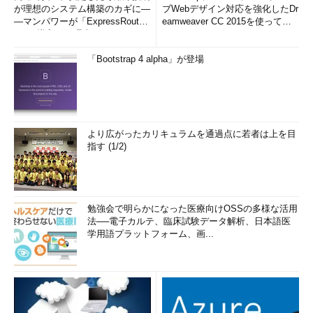
が理想のシステム構築のカギに―
ブWebデザイン対応を強化したDr
―マンパワーが「ExpressRout
eamweaver CC 2015を使って
e」を導入した理由
み...
「Bootstrap 4 alpha」が登場
より広がったカリキュラムを通過点に若者は上を目
指す (1/2)
勉強会で明らかになった医療向けOSSの多様な活用
法──電子カルテ、臨床試験データ解析、日本語医
学用語プラットフォーム、画...