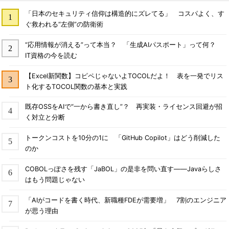
「日本のセキュリティ信仰は構造的にズレてる」 コスパよく、す
ぐ救われる“左側”の防衛術
“応用情報が消える”って本当？ 「生成AIパスポート」って何？
IT資格の今を読む
【Excel新関数】コピペじゃないよTOCOLだよ！ 表を一発でリス
ト化するTOCOL関数の基本と実践
既存OSSをAIで“一から書き直し”？ 再実装・ライセンス回避が招
く対立と分断
トークンコストを10分の1に 「GitHub Copilot」はどう削減した
のか
COBOLっぽさを残す「JaBOL」の是非を問い直す――Javaらしさ
はもう問題じゃない
「AIがコードを書く時代、新職種FDEが需要増」 7割のエンジニア
が思う理由