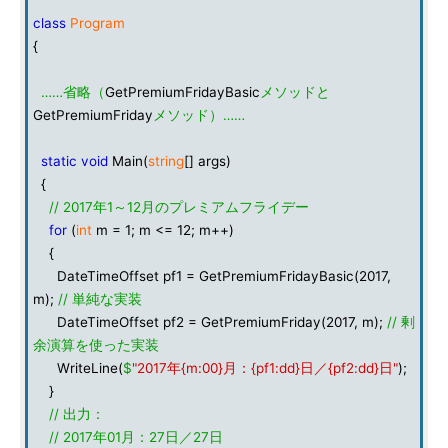
class
Program
{
……省略（
GetPremiumFridayBasic
メソッドと
GetPremiumFriday
メソッド）……
static
void
Main(
string
[] args)
{
// 2017年1～12月のプレミアムフライデー
for
(
int
m = 1; m <= 12; m++)
{
DateTimeOffset pf1 = GetPremiumFridayBasic(2017,
m);
// 単純な実装
DateTimeOffset pf2 = GetPremiumFriday(2017, m);
// 剰
余演算を使った実装
WriteLine(
$
"2017年{m:00}月：{pf1:dd}日／{pf2:dd}日"
);
}
// 出力：
// 2017年01月：27日／27日