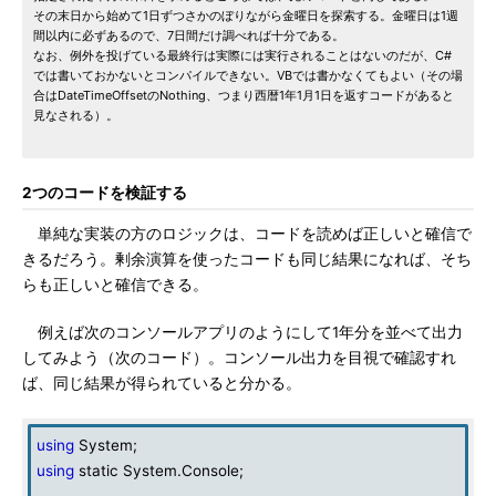
その末日から始めて1日ずつさかのぼりながら金曜日を探索する。金曜日は1週
間以内に必ずあるので、7日間だけ調べれば十分である。
なお、例外を投げている最終行は実際には実行されることはないのだが、C#
では書いておかないとコンパイルできない。VBでは書かなくてもよい（その場
合はDateTimeOffsetのNothing、つまり西暦1年1月1日を返すコードがあると
見なされる）。
2つのコードを検証する
単純な実装の方のロジックは、コードを読めば正しいと確信で
きるだろう。剰余演算を使ったコードも同じ結果になれば、そち
らも正しいと確信できる。
例えば次のコンソールアプリのようにして1年分を並べて出力
してみよう（次のコード）。コンソール出力を目視で確認すれ
ば、同じ結果が得られていると分かる。
using
System;
using
static System.Console;