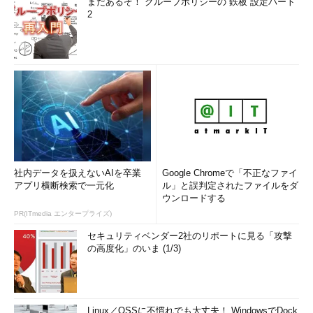
まだあるぞ！ グループポリシーの“鉄板”設定パート
2
社内データを扱えないAIを卒業
Google Chromeで「不正なファイ
アプリ横断検索で一元化
ル」と誤判定されたファイルをダ
ウンロードする
PR(ITmedia エンタープライズ)
セキュリティベンダー2社のリポートに見る「攻撃
の高度化」のいま (1/3)
Linux／OSSに不慣れでも大丈夫！ WindowsでDock