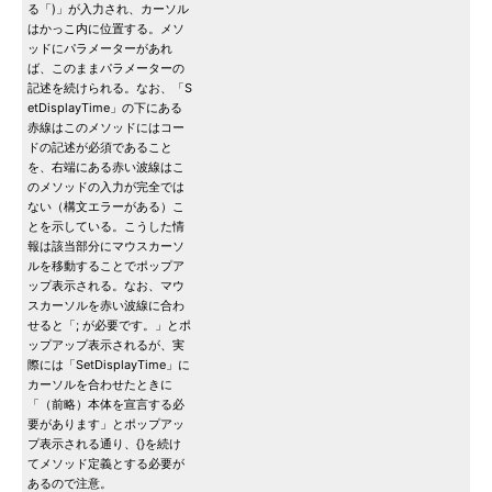
る「)」が入力され、カーソル
はかっこ内に位置する。メソ
ッドにパラメーターがあれ
ば、このままパラメーターの
記述を続けられる。なお、「S
etDisplayTime」の下にある
赤線はこのメソッドにはコー
ドの記述が必須であること
を、右端にある赤い波線はこ
のメソッドの入力が完全では
ない（構文エラーがある）こ
とを示している。こうした情
報は該当部分にマウスカーソ
ルを移動することでポップア
ップ表示される。なお、マウ
スカーソルを赤い波線に合わ
せると「; が必要です。」とポ
ップアップ表示されるが、実
際には「SetDisplayTime」に
カーソルを合わせたときに
「（前略）本体を宣言する必
要があります」とポップアッ
プ表示される通り、{}を続け
てメソッド定義とする必要が
あるので注意。