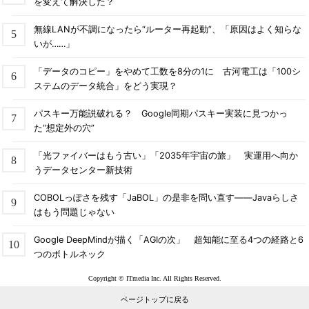
を変えて解決した？
無線LANが不調になったら“ルーター再起動”、「原因はよく知らな
いが……」
「データのコピー」をやめて工数を8分の1に 古河電工は「100シ
ステムのデータ統合」をどう実現？
パスキー万能説破れる？ Google同期パスキー実装に見つかっ
た“想定外の穴”
「光ファイバーはもう古い」「2035年宇宙の旅」 実運用へ向か
うデータセンター新技術
COBOLっぽさを残す「JaBOL」の是非を問い直す――Javaらしさ
はもう問題じゃない
Google DeepMindが描く「AGIの次」 超知能に至る4つの経路と6
つのボトルネック
Copyright © ITmedia Inc. All Rights Reserved.
ページトップに戻る