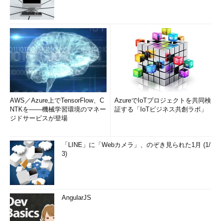
AWS／Azure上でTensorFlow、C
AzureでIoTプロジェクトを共同検
NTKを――機械学習環境のマネー
証する「IoTビジネス共創ラボ」
ジドサービスが登場
「LINE」に「Webカメラ」、のぞき見られた1月 (1/
3)
AngularJS