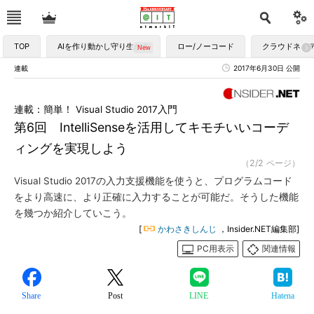
TOP
AIを作り動かし守り生かす
ロー/ノーコード
クラウドネイ
連載
2017年6月30日 公開
連載：簡単！ Visual Studio 2017入門
第6回 IntelliSenseを活用してキモチいいコーデ
ィングを実現しよう
（2/2 ページ）
Visual Studio 2017の入力支援機能を使うと、プログラムコード
をより高速に、より正確に入力することが可能だ。そうした機能
を幾つか紹介していこう。
[
かわさきしんじ
，Insider.NET編集部]
PC用表示
関連情報
Share
Post
LINE
Hatena