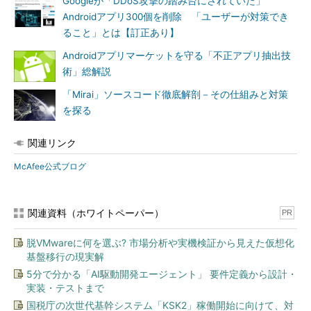
Googleが「DDoS攻撃の踏み台にされていた」
Androidアプリ300個を削除 「ユーザーが対策でき
ること」とは【訂正あり】
Androidアプリマーケットを守る「不正アプリ抽出技
術」総解説
「Mirai」ソースコード徹底解剖－その仕組みと対策
を探る
関連リンク
McAfee公式ブログ
関連資料（ホワイトペーパー）
PR
脱VMwareに何を選ぶ? 市場分析や実機検証から見えた仮想化
基盤移行の現実解
5分で分かる「AI駆動開発エージェント」 要件定義から設計・
実装・テストまで
国税庁の次世代基幹システム「KSK2」稼働開始に向けて、対