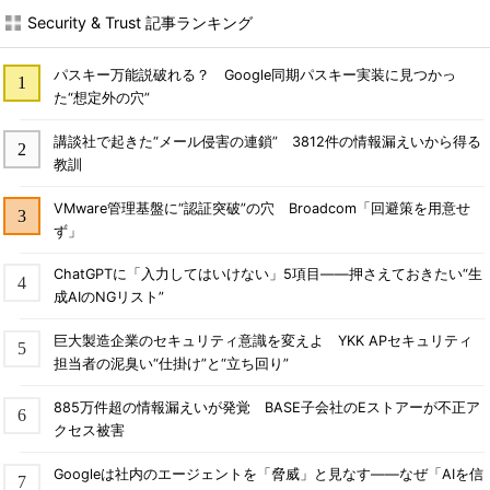
Security & Trust 記事ランキング
パスキー万能説破れる？ Google同期パスキー実装に見つかっ
た“想定外の穴”
講談社で起きた“メール侵害の連鎖” 3812件の情報漏えいから得る
教訓
VMware管理基盤に“認証突破”の穴 Broadcom「回避策を用意せ
ず」
ChatGPTに「入力してはいけない」5項目――押さえておきたい“生
成AIのNGリスト”
巨大製造企業のセキュリティ意識を変えよ YKK APセキュリティ
担当者の泥臭い“仕掛け”と“立ち回り”
885万件超の情報漏えいが発覚 BASE子会社のEストアーが不正ア
クセス被害
Googleは社内のエージェントを「脅威」と見なす――なぜ「AIを信