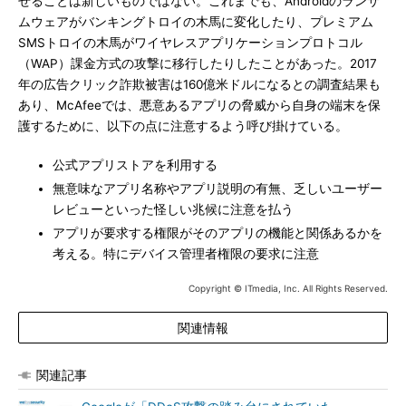
せることは新しいものではない。これまでも、Androidのランサ
ムウェアがバンキングトロイの木馬に変化したり、プレミアム
SMSトロイの木馬がワイヤレスアプリケーションプロトコル
（WAP）課金方式の攻撃に移行したりしたことがあった。2017
年の広告クリック詐欺被害は160億米ドルになるとの調査結果も
あり、McAfeeでは、悪意あるアプリの脅威から自身の端末を保
護するために、以下の点に注意するよう呼び掛けている。
公式アプリストアを利用する
無意味なアプリ名称やアプリ説明の有無、乏しいユーザー
レビューといった怪しい兆候に注意を払う
アプリが要求する権限がそのアプリの機能と関係あるかを
考える。特にデバイス管理者権限の要求に注意
Copyright © ITmedia, Inc. All Rights Reserved.
関連情報
関連記事