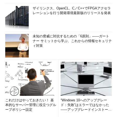
ザイリンクス、OpenCL、C／C++でFPGAアクセラ
レーションを行う開発環境最新版のリリースを発表
未知の脅威に対抗するための「6原則」――ガート
ナー サミットから学ぶ、これからの情報セキュリテ
ィ対策
これだけはやっておきたい！ 基
“Windows 10へのアップグレー
本的なサーバー管理に役立つグル
ド：失敗”はエラーではなかった
ープポリシー設定
――アップグレードインストール
の簡単まとめ (1/3...