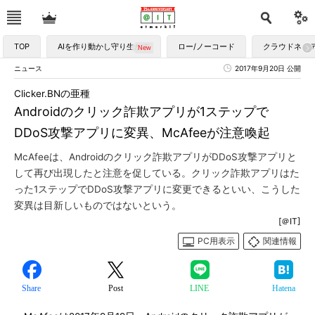
TOP
AIを作り動かし守り生かす
ロー/ノーコード
クラウドネイ
ニュース
2017年9月20日 公開
Clicker.BNの亜種
Androidのクリック詐欺アプリが1ステップで
DDoS攻撃アプリに変異、McAfeeが注意喚起
McAfeeは、Androidのクリック詐欺アプリがDDoS攻撃アプリと
して再び出現したと注意を促している。クリック詐欺アプリはた
った1ステップでDDoS攻撃アプリに変更できるといい、こうした
変異は目新しいものではないという。
[＠IT]
PC用表示
関連情報
Share
Post
LINE
Hatena