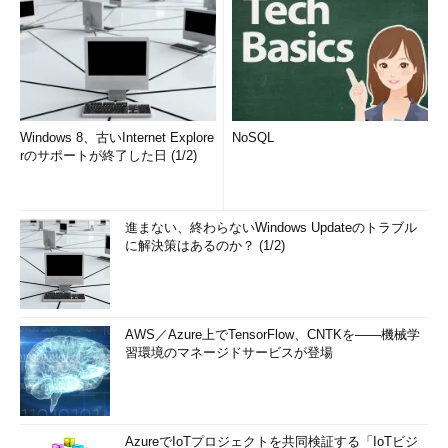
Windows 8、古いInternet Explore
NoSQL
rのサポートが終了した日 (1/2)
進まない、終わらないWindows Updateのトラブル
に解決策はあるのか？ (1/2)
AWS／Azure上でTensorFlow、CNTKを――機械学
習環境のマネージドサービスが登場
AzureでIoTプロジェクトを共同検証する「IoTビジ