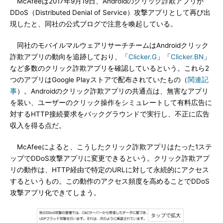
McAfeeは2017年9月19日、Androidのクリック詐欺アプリが
DDoS（Distributed Denial of Service）攻撃アプリとして再び出
現したと、同社の公式ブログで注意を喚起している。
同社のモバイルマルウェアリサーチチームはAndroidクリック
詐欺アプリの動向を追跡しており、「
Clicker.G
」「
Clicker.BN
」
など多数のクリック詐欺アプリを確認しているという。これら2
つのアプリはGoogle Playストアで配布されていたもの（
関連記
事
）。Androidのクリック詐欺アプリの共通点は、無害なアプリ
を装い、ユーザーのクリック操作をシミュレートして有料広告に
対するHTTP接続要求をバックグラウンドで実行し、不正に広告
収入を得る点だ。
McAfeeによると、こうしたクリック詐欺アプリはたった1ステ
ップでDDoS攻撃アプリに変更できるという。クリック詐欺アプ
リの動作は、HTTP経由で特定のURLに対して永続的にアクセス
するというもの。この動作のアクセス頻度を高めることでDDoS
攻撃アプリ化できてしまう。