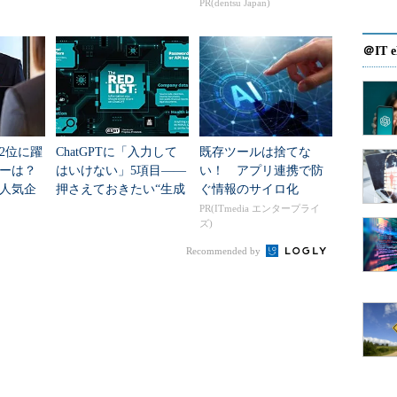
新技術
を変えて解決した？
PR(dentsu Japan)
＠IT e
2位に躍
ChatGPTに「入力して
既存ツールは捨てな
ダーは？
はいけない」5項目――
い！ アプリ連携で防
人気企
押さえておきたい“生成
ぐ情報のサイロ化
AIのNGリスト”
PR(ITmedia エンタープライ
ズ)
Recommended by