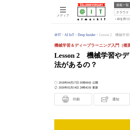
連載一覧
クラウド
メディア
AIを作
＠IT
AI IoT
Deep Insider
Lesson 2 機械
機械学習＆ディープラーニング入門（概
Lesson 2 機械学
法があるの？
2018年04月17日 05時00分 公開
2026年02月14日 20時42分 更新
印刷
通知