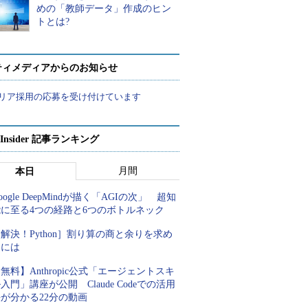
めの「教師データ」作成のヒン
トとは?
ティメディアからのお知らせ
リア採用の応募を受け付けています
p Insider 記事ランキング
月間
本日
oogle DeepMindが描く「AGIの次」 超知
能に至る4つの経路と6つのボトルネック
解決！Python］割り算の商と余りを求め
るには
無料】Anthropic公式「エージェントスキ
入門」講座が公開 Claude Codeでの活用
が分かる22分の動画