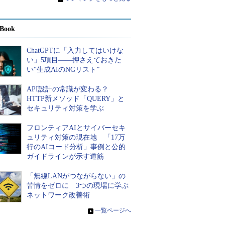
Book
ChatGPTに「入力してはいけな
い」5項目――押さえておきた
い“生成AIのNGリスト”
API設計の常識が変わる？
HTTP新メソッド「QUERY」と
セキュリティ対策を学ぶ
フロンティアAIとサイバーセキ
ュリティ対策の現在地 「17万
行のAIコード分析」事例と公的
ガイドラインが示す道筋
「無線LANがつながらない」の
苦情をゼロに 3つの現場に学ぶ
ネットワーク改善術
»
一覧ページへ