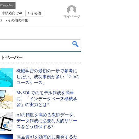
ペーパー
・中級者向けAI
その他
マイページ
ws
その他の特集
イトペーパー
機械学習の最初の一歩で参考に
したい、成功事例が多い「7つの
ユースケース」
MySQLでのモデル作成を簡単
k
に、「インデータベース機械学
習」の実力とは?
AIの精度を高める教師データ、
データ作成に必要な人的リソー
スをどう確保する?
高品質AIを効率的に開発するた