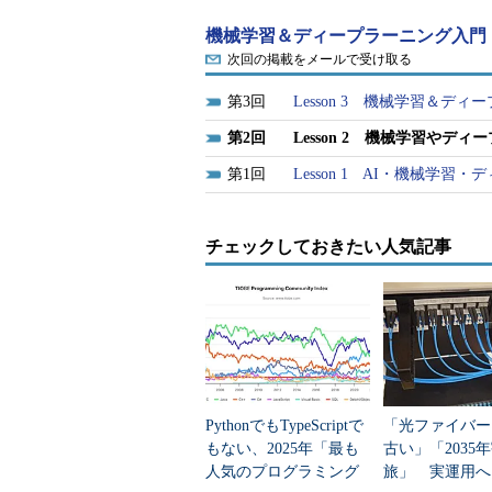
機械学習＆ディープラーニング入門
次回の掲載をメールで受け取る
3
Lesson 3 機械学習＆
2
Lesson 2 機械学習や
1
Lesson 1 AI・機械学
チェックしておきたい人気記事
PythonでもTypeScriptで
「光ファイバー
もない、2025年「最も
古い」「2035
人気のプログラミング
旅」 実運用へ