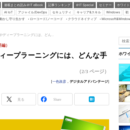
連載まとめ読み＠IT eBook
記事ランキング
＠IT Special
セミナー
ホワイト
AI IoT
アジャイル/DevOps
セキュリティ
キャリア&スキル
Windows
初
り動かし守り生かす
ローコード/ノーコード
クラウドネイティブ
Microsoft&Windo
Server & Storage
HTML5 + UX
学習やディープラーニングには、どん...
Smart & Social
要編）
Coding Edge
習やディープラーニングには、どんな手
ホワ
Java Agile
Database Expert
（2/3 ページ）
Linux ＆ OSS
[
一色政彦
，
デジタルアドバンテージ
]
Master of IP Networ
Security & Trust
見る
Share
Test & Tools
Insider.NET
ブログ