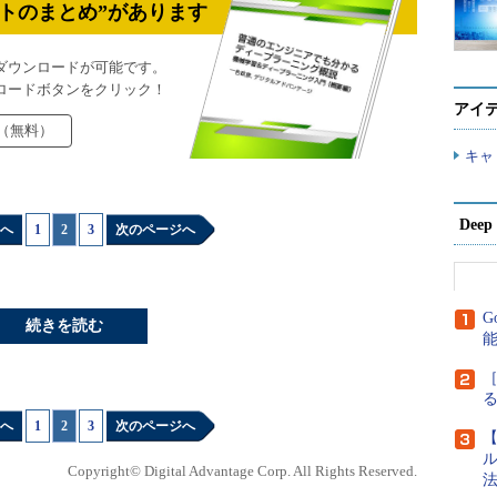
トのまとめ”があります
ダウンロードが可能です。
ロードボタンをクリック！
アイ
（無料）
キャ
Dee
へ
1
|
2
|
3
次のページへ
G
続きを読む
［
へ
1
|
2
|
3
次のページへ
【
ル
Copyright© Digital Advantage Corp. All Rights Reserved.
法