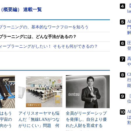
【
（概要編） 連載一覧
l
ディープラーニングの、基本的なワークフローを知ろう
門
ディープラーニングには、どんな手法があるの？
圧
習・ディープラーニングがしたい！ そもそも何ができるの？
登
C
A
はもう
アイリスオーヤマも悩
全員がリーダーシップ
は
年宇宙の
んだ「無線LANがつな
を発揮し、自分より優
向かう
がりにくい」問題 何
れた人財を育成する