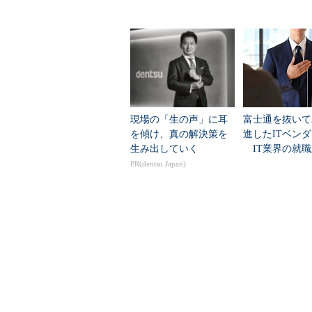
言語」
データセンター
現場の「生の声」に耳
富士通を抜いて
を傾け、真の解決策を
進したITベン
生み出していく
IT業界の就職
業トップ20
PR(dentsu Japan)