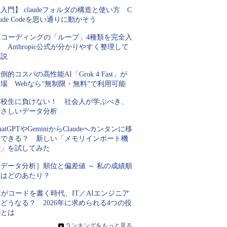
入門】.claudeフォルダの構造と使い方 C
aude Codeを思い通りに動かそう
AIコーディングの「ループ」4種類を完全入
 Anthropic公式が分かりやすく整理して
解説
倒的コスパの高性能AI「Grok 4 Fast」が
場 Webなら“無制限・無料”で利用可能
高校生に負けない！ 社会人が学ぶべき、
やさしいデータ分析
hatGPTやGeminiからClaudeへカンタンに移
行できる？ 新しい「メモリインポート機
能」を試してみた
［データ分析］順位と偏差値 ～ 私の成績順
位はどのあたり？
Iがコードを書く時代、IT／AIエンジニア
どうなる？ 2026年に求められる4つの役
割とは
»
ランキングをもっと見る